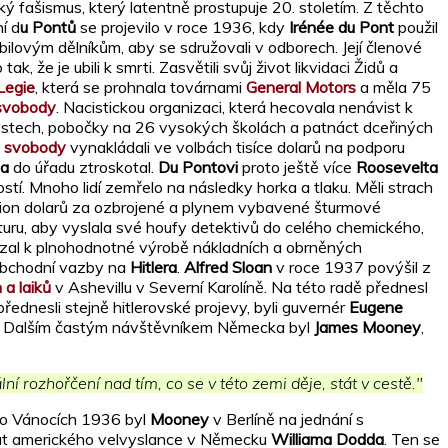
ý fašismus, který latentně prostupuje 20. stoletím. Z těchto
í d
u Pontů
se projevilo v roce 1936, kdy
Irénée du Pont
použil
obilovým dělníkům, aby se sdružovali v odborech. Její členové
 že je ubili k smrti. Zasvětili svůj život likvidaci Židů a
Legie
, která se prohnala továrnami
General Motors
a měla 75
 svobody
.
Nacistickou organizaci
, která hecovala nenávist k
stech, pobočky na 26 vysokých školách a patnáct dceřiných
a svobody
vynakládali ve volbách tisíce dolarů na podporu
a
do úřadu ztroskotal.
Du Pontovi
proto ještě více
Roosevelta
stí. Mnoho lidí zemřelo na následky horka a tlaku. Měli strach
ilion dolarů za ozbrojené a plynem vybavené šturmové
uru, aby vyslala své houfy detektivů do celého chemického,
al k plnohodnotné výrobě nákladních a obrněných
 obchodní vazby na
Hitlera
.
Alfred Sloan
v roce 1937 povýšil z
 a laiků
v Ashevillu v Severní Karolíně. Na této radě přednesl
 přednesli stejně hitlerovské projevy, byli guvernér
Eugene
. Dalším častým návštěvníkem Německa byl
James Mooney
,
ozhořčení nad tím, co se v této zemi děje, stát v cestě."
hto Vánocích 1936 byl
Mooney
v Berlíně na jednání s
ut amerického velvyslance v Německu
Williama Dodda
. Ten se