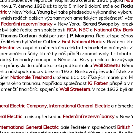
ko splácet své reparace. Například 26. ledna 1925 půjčila
Nat
novu. 7. června 1928 už to bylo 5 milionů dolarů stále od
Rocke
tric
v New Yorku.
Young
byl také předsedou výkonného výboru
ávních radách dalších významných amerických společností, vč
y
Federální rezervní banky
v New Yorku.
Gerard Swope
byl prez
e
byl také ředitelem společností
RCA
,
NBC
a
National City Ban
Thomas Cochran
, další partner
J. P. Morgana
. Ředitel společno
m ředitelem byl
Victor Cutter
z
First National Bank
v Bostonu, kte
Electric
vstoupili do německého elektrotechnického průmyslu. Zí
í personální rošády, které by náš příběh zpomalovaly. I z toho
ktický technický monopol v Německu. Brzy pronikla i do zbývaj
ho průmyslu do obřího kartelu pod kontrolou
Wall Streetu
. Něm
jeho nástupu k moci v březnu 1933. Bankovní převodní lístek
 účet
Nationale Treuhand
uloženo 600 00 říšských marek pro
H
ojenského tribunálu. Například společnost
IG Farben
přispěla v
 američtí finančníci spojení s
Wall Streetem
. V roce 1932 byli 
eral Electric Company
,
International General Electric
a německ
al Electric
a místopředsedou
Federální rezervní banky
v New Y
nternational General Electric
, dále ředitelem společností
Britis