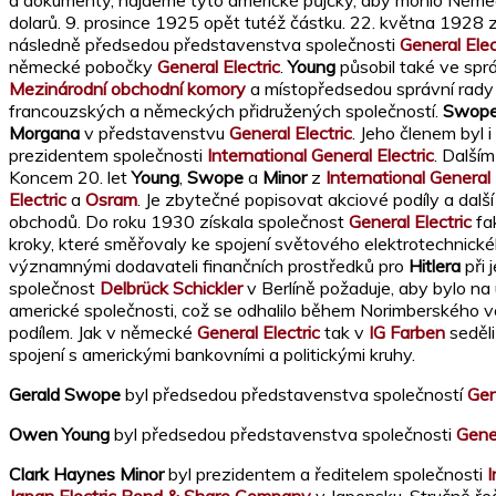
a dokumenty, najdeme tyto americké půjčky, aby mohlo Němec
dolarů. 9. prosince 1925 opět tutéž částku. 22. května 1928 z
následně předsedou představenstva společnosti
General Elec
německé pobočky
General Electric
.
Young
působil také ve spr
Mezinárodní obchodní komory
a místopředsedou správní rad
francouzských a německých přidružených společností.
Swop
Morgana
v představenstvu
General Electric
. Jeho členem byl i
prezidentem společnosti
International General Electric
. Další
Koncem 20. let
Young
,
Swope
a
Minor
z
International General 
Electric
a
Osram
. Je zbytečné popisovat akciové podíly a dalš
obchodů. Do roku 1930 získala společnost
General Electric
fa
kroky, které směřovaly ke spojení světového elektrotechnické
významnými dodavateli finančních prostředků pro
Hitlera
při 
společnost
Delbrück Schickler
v Berlíně požaduje, aby bylo na
americké společnosti, což se odhalilo během Norimberského v
podílem. Jak v německé
General Electric
tak v
IG Farben
seděli
spojení s americkými bankovními a politickými kruhy.
Gerald Swope
byl předsedou představenstva společností
Gen
Owen Young
byl předsedou představenstva společnosti
Gener
Clark Haynes Minor
byl prezidentem a ředitelem společnosti
I