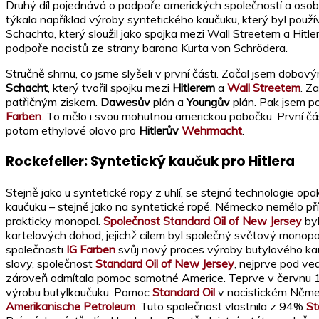
Druhý díl pojednává o podpoře amerických společností a osobno
týkala například výroby syntetického kaučuku, který byl použ
Schachta, který sloužil jako spojka mezi Wall Streetem a Hitle
podpoře nacistů ze strany barona Kurta von Schrödera.
Stručně shrnu, co jsme slyšeli v první části. Začal jsem dobo
Schacht
, který tvořil spojku mezi
Hitlerem
a
Wall Streetem
. Z
patřičným ziskem.
Dawesův
plán a
Youngův
plán. Pak jsem p
Farben
. To mělo i svou mohutnou americkou pobočku. První čá
potom ethylové olovo pro
Hitlerův
Wehrmacht
.
Rockefeller: Syntetický kaučuk pro Hitlera
Stejně jako u syntetické ropy z uhlí, se stejná technologie 
kaučuku – stejně jako na syntetické ropě. Německo nemělo př
prakticky monopol.
Společnost Standard Oil of New Jersey
byl
kartelových dohod, jejichž cílem byl společný světový monopo
společnosti
IG Farben
svůj nový proces výroby butylového ka
slovy, společnost
Standard Oil of New Jersey
, nejprve pod v
zároveň odmítala pomoc samotné Americe. Teprve v červnu
výrobu butylkaučuku. Pomoc
Standard Oil
v nacistickém Německ
Amerikanische Petroleum
. Tuto společnost vlastnila z 94%
St