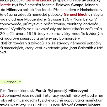
ěmecká pobočka
General Electric
přispěla na
Hitlerův
politický
lectric
, byli čtyři američtí ředitelé
Baldwin
,
Swope
,
Minor
a
a do
Hitlerova
politického fondu. Před soudem v Norimberku v
it, že většina závodů německé pobočky
General Electric
nebyla
vod na adrese Muggenhofer Strasse 135 v Norimberku. V
topinkovače, průmyslové pečicí trouby, radiátory, ohřívače
ení. Vyráběly se tu kovové díly pro komunikační zařízení a
z 20. a 21. února 1945, tedy ke konci války, nedošlo k žádným
ící radarové soupravy a antény pro bombardéry.
i dalších továren a závodů. To, že závody německé pobočky
 amerických, který vedli akademici jako
John Galbraith
a lidé
1947.
 IG Farben…"
jším členem klanu
du Pontů
. Byl posedlý
Hitlerovými
tí
obhajoval rasu nadlidí. Této rasy nadlidí mělo být podle něj
, aby jeho muži dosáhli fyzické úrovně odpovídající mariňákům
lerovu
. Mezi lety 1932 až 1939 nalili šéfové
General Motors