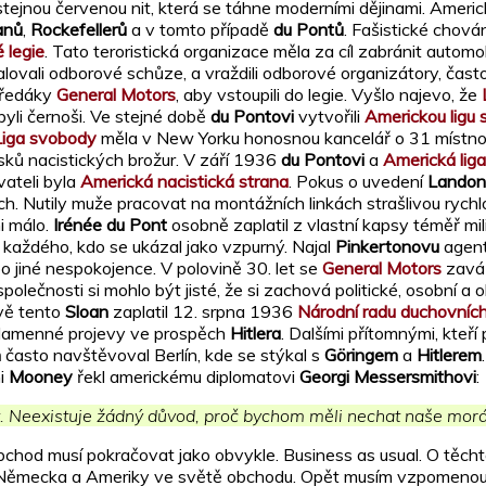
tejnou červenou nit, která se táhne moderními dějinami. Americk
anů
,
Rockefellerů
a v tomto případě
du Pontů
. Fašistické chován
 legie
. Tato teroristická organizace měla za cíl zabránit autom
vali odborové schůze, a vraždili odborové organizátory, často tak,
předáky
General Motors
, aby vstoupili do legie. Vyšlo najevo, že
yli černoši. Ve stejné době
du Pontovi
vytvořili
Americkou ligu
Liga svobody
měla v New Yorku honosnou kancelář o 31 místno
isků nacistických brožur. V září 1936
du Pontovi
a
Americká lig
vateli byla
Americká nacistická strana
. Pokus o uvedení
Landon
ch. Nutily muže pracovat na montážních linkách strašlivou rychlo
mi málo.
Irénée du Pont
osobně zaplatil z vlastní kapsy téměř m
 každého, kdo se ukázal jako vzpurný. Najal
Pinkertonovu
agent
 jiné nespokojence. V polovině 30. let se
General Motors
zaváz
lečnosti si mohlo být jisté, že si zachová politické, osobní a
vě tento
Sloan
zaplatil 12. srpna 1936
Národní radu duchovních
, plamenné projevy ve prospěch
Hitlera
. Dalšími přítomnými, kteří
n
často navštěvoval Berlín, kde se stýkal s
Göringem
a
Hitlerem
ni
Mooney
řekl americkému diplomatovi
Georgi Messersmithovi
:
existuje žádný důvod, proč bychom měli nechat naše morální r
obchod musí pokračovat jako obvykle. Business as usual. O těc
st Německa a Ameriky ve světě obchodu. Opět musím vzpomeno