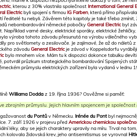
ečeno, máme k dispozici nezpochybnitelné důkazy o tom, že n
ectric
, kterou z 30% vlastnila společnost
International General E
al Electric
byli spojení s firmou
IG Farben
, která přímo přispíval
tí ředitelé tu nebyli. Závěrem této kapitoly je také třeba zmín
íkladů nebombardování německé pobočky
General Electric
byl zá
příklad varné desky, elektrické sporáky, elektrické žehličky, 
yla výroba tohoto závodu přesunutá na výrobu válečného vybav
díly pro světlomety a zesilovače. Je zajímavé, že až do náletů 
eckého závodu
General Electric
je závod v Koppelsdorfu vyráběj
ic
bylo mnohem více. Mám tu k dispozici dokonce tabulku devít
 potvrdil průzkum strategického bombardování Spojených států
 německém průmyslu elektrických zařízení byla vydaná v lednu 
líně
Williama Dodda
z 19. října 1936? Osvěžme si paměť:
 ve zbrojním průmyslu. Jejich hlavním spojencem je společnost
angažovanost
du Pontů
v Německu.
Irénée du Pont
byl nejmocně
dce. 7. září 1926 v projevu před
Americkou chemickou společnos
ní léky, aby se jejich charaktery upravily na míru. Trval na tom
ilách kolovala židovská krev, jeho antisemitismus se vyrovnal
Hit