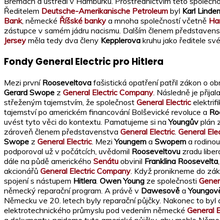
Brémách a ústředí v Hamburku. Prostřednictvím této společno
Ředitelem
Deutsche-Amerikanische Petroleum
byl
Karl Lind
Bank
, německé
Říšské banky
a mnoha společností včetně
Ha
zástupce v samém jádru nacismu. Dalším členem představen
Jersey
měla tedy dva členy
Kepplerova
kruhu jako ředitele sv
Fondy General Electric pro Hitlera
Mezi první
Rooseveltova
fašistická opatření patřil zákon o 
Gerard Swope
z
General Electric Company
. Následně je přija
střeženým tajemstvím, že společnost
General Electric
elektrif
tajemství po americkém financování Bolševické revoluce a
Ro
uvést tyto věci do kontextu. Pamatujeme si na
Youngův
plán 
zároveň členem představenstva
General Electric
.
General Elec
Swope
z
General Electric
. Mezi
Youngem
a
Swopem
a rodino
podporoval už v počátcích, uvědomil
Rooseveltovu
zradu liber
dále na půdě amerického
Senátu
obvinil
Franklina Roosevelta
akcionářů
General Electric Company
. Když pronikneme do záku
spojení s nástupem
Hitlera
.
Owen Young
ze společnosti
Genera
německý reparační program. A právě v
Dawesově
a
Youngov
Německu ve 20. letech byly reparační půjčky. Nakonec to byl 
elektrotechnického průmyslu pod vedením německé
General E