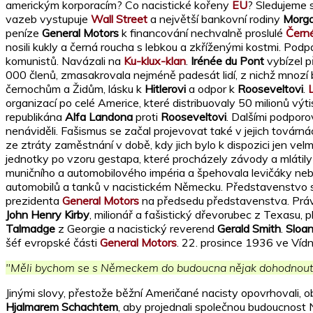
americkým korporacím? Co nacistické kořeny
EU
? Sledujeme s
vazeb vystupuje
Wall Street
a největší bankovní rodiny
Morg
peníze
General Motors
k financování nechvalně proslulé
Černé
nosili kukly a černá roucha s lebkou a zkříženými kostmi. Podpalo
komunistů. Navázali na
Ku-klux-klan
.
Irénée du Pont
vybízel 
000 členů, zmasakrovala nejméně padesát lidí, z nichž mnozí b
černochům a Židům, lásku k
Hitlerovi
a odpor k
Rooseveltovi
.
organizací po celé Americe, které distribuovaly 50 milionů výt
republikána
Alfa Landona
proti
Rooseveltovi
. Dalšími podporo
nenáviděli. Fašismus se začal projevovat také v jejich továrná
ze ztráty zaměstnání v době, kdy jich bylo k dispozici jen vel
jednotky po vzoru gestapa, které procházely závody a mlátily
muničního a automobilového impéria a špehovala levičáky nebo
automobilů a tanků v nacistickém Německu. Představenstvo spo
prezidenta
General Motors
na předsedu představenstva. Prá
John Henry Kirby
, milionář a fašistický dřevorubec z Texasu
Talmadge
z Georgie a nacistický reverend
Gerald Smith
.
Sloa
šéf evropské části
General Motors
. 22. prosince 1936 ve Víd
"Měli bychom se s Německem do budoucna nějak dohodnout. Ne
Jinými slovy, přestože běžní Američané nacisty opovrhovali, 
Hjalmarem Schachtem
, aby projednali společnou budoucno