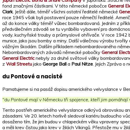
Japan Electric Bond & Share Company
v Japonsku. Stručně ř
fond značnými částkami. V této německé pobočce
General El
Clark
. Ještě dále, téměř všichni ostatní ředitelé německé
Gener
roce 1945 však byli postavení pouze němečtí ředitelé. Američ
až do konce války téměř vůbec bombardovaná. Jedním z př
předválečném závodě se tu vyrábělo vybavení pro domácnost. Na
vody, kuchyňské trouby a průmyslové ohřívače. V roce 1942 b
munice, jako jsou bomby a miny. Další válečnou výrobu tvořily 
vážným škodám. Dalším příkladem nebombardovaného něm
Nebombardovaných závodů německé pobočky
General Electr
General Electric
nebyly za druhé světové války bombardované,
z
Wall Streetu
jako
George Ball
a
Paul Nitze
. Jejich Zpráva o
du Pontové a nacisté
Pamatujeme si na pasáž dopisu amerického velvyslance v Ber
"du Pontové mají v Německu tři spojence, kteří jim pomáhají
Tento postřeh amerického velvyslance odkrývá obrovskou 
zásadami. Ve 20. letech horlivě sledoval kariéru budoucího vů
dosaženo tím, že jim budou v chlapeckém věku vpraveny speciál
a měli krev čistou jako krev v žilách Vikingů. Přestože mu v ž