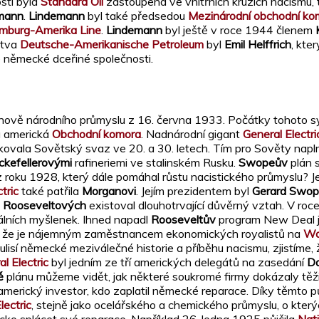
sti byla
Standard Oil
zastoupená ve vnitřních kruzích nacismu,
emann
.
Lindemann
byl také předsedou
Mezinárodní obchodní ko
mburg-Amerika Line
.
Lindemann
byl ještě v roce 1944 členem
stva
Deutsche-Amerikanische Petroleum
byl
Emil Helffrich
, kte
é německé dceřiné společnosti.
obnově národního průmyslu z 16. června 1933. Počátky tohoto s
la americká
Obchodní komora
. Nadnárodní gigant
General Electri
ikovala Sovětský svaz ve 20. a 30. letech. Tím pro Sověty napl
ckefellerovými
rafineriemi ve stalinském Rusku.
Swopeův
plán 
z roku 1928, který dále pomáhal růstu nacistického průmyslu? 
tric
také patřila
Morganovi
. Jejím prezidentem byl
Gerard Swo
u
Rooseveltových
existoval dlouhotrvající důvěrný vztah. V roc
álních myšlenek. Ihned napadl
Rooseveltův
program New Deal j
, že je nájemným zaměstnancem ekonomických royalistů na
Wa
lisí německé meziválečné historie a příběhu nacismu, zjistíme,
l Electric
byl jedním ze tří amerických delegátů na zasedání
D
ě
plánu můžeme vidět, jak některé soukromé firmy dokázaly těžit
americký investor, kdo zaplatil německé reparace. Díky těmto 
lectric
, stejně jako ocelářského a chemického průmyslu, o kter