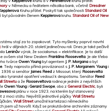
 tedy v
Kepplerově
kruhu a v
Himmlerově
kruhu přátel.
mory
v Německu a ředitelem několika bank, včetně
Dresdner
Kepplerova
Kruhu přátel. Poskytl tak společnosti
Standard Oil
rý byl původním členem
Kepplerova
kruhu.
Standard Oil of New
ystému stojí za to zopakovat. Tyto myšlenky poprvé navrhl
c
hrál v dějinách 20. století jedinečnou roli. Dnes je také pečlivě
nila
Leninův
výrok, že socialismus = elektrifikace. Je to další
se ovšem stal New Dealem
Franklina Roosevelta
. Je ale třeba
Jeho tvůrce
Owen Young
byl agentem
J. P. Morgana
a byl
pe
. Tedy naprosto přímá provázanost s
J. P. Morganem
.
Young
i
e 1936 si senátor
James Reed
z Missouri, který
Roosevelta
ako tyranské opatření vedoucí k despotismu. Senátor
Reed
ll Streetu
a že
Rooseveltova
rodina je jedním z největších
 že
Owen Young
i
Gerard Swope
, oba z
General Electric
, byli
awesova
plánu v roce 1923, na kterém byl stanovený
 z moci státu. Největší jednotlivé půjčky
Wall Streetu
půjčkám,
Wall Street
umožnil kartelizaci německého
ých jsem už hovořil. Když se prokutáváme archivními záznamy