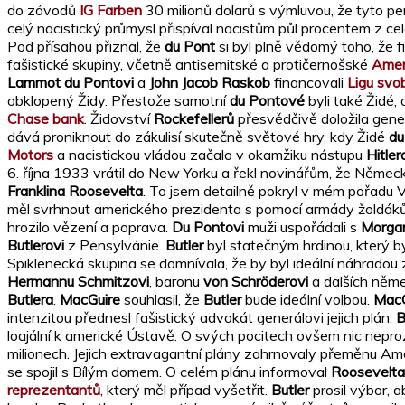
do závodů
IG Farben
30 milionů dolarů s výmluvou, že tyto p
celý nacistický průmysl přispíval nacistům půl procentem z ce
Pod přísahou přiznal, že
du Pont
si byl plně vědomý toho, že 
fašistické skupiny, včetně antisemitské a protičernošské
Amer
Lammot du Pontovi
a
John Jacob Raskob
financovali
Ligu svo
obklopený Židy. Přestože samotní
du Pontové
byli také Židé,
Chase bank
. Židovství
Rockefellerů
přesvědčivě doložila ge
dává proniknout do zákulisí skutečně světové hry, kdy Židé
du
Motors
a nacistickou vládou začalo v okamžiku nástupu
Hitler
6. října 1933 vrátil do New Yorku a řekl novinářům, že Němec
Franklina Roosevelta
. To jsem detailně pokryl v mém pořadu V
měl svrhnout amerického prezidenta s pomocí armády žoldáků 
hrozilo vězení a poprava.
Du Pontovi
muži uspořádali s
Morga
Butlerovi
z Pensylvánie.
Butler
byl statečným hrdinou, který 
Spiklenecká skupina se domnívala, že by byl ideální náhradou
Hermannu Schmitzovi
, baronu
von Schröderovi
a dalších něme
Butlera
.
MacGuire
souhlasil, že
Butler
bude ideální volbou.
MacG
intenzitou přednesl fašistický advokát generálovi jejich plán.
B
loajální k americké Ústavě. O svých pocitech ovšem nic neproz
milionech. Jejich extravagantní plány zahrnovaly přeměnu Ame
se spojil s Bílým domem. O celém plánu informoval
Roosevelta
reprezentantů
, který měl případ vyšetřit.
Butler
prosil výbor, 