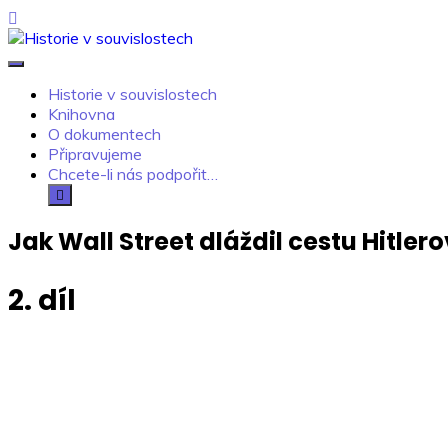
Skip
to
content
Historie v souvislostech
Kdo neví, jak to bylo, neovlivní, jak to bude.
Historie v souvislostech
Knihovna
O dokumentech
Připravujeme
Chcete-li nás podpořit…
Jak Wall Street dláždil cestu Hitlero
2. díl