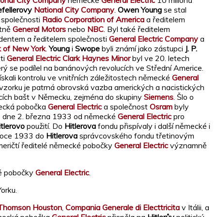
ional City Company
německé
General Electric
10 milionů
fellerovy
National City Company
.
Owen Young
se stal
 společnosti
Radio Corporation of America
a ředitelem
etně
General Motors
nebo
NBC
. Byl také ředitelem
identem a ředitelem společnosti
General Electric Company
a
k of New York
.
Young
i
Swope
byli známí jako zástupci
J. P.
sti
General Electric
Clark Haynes Minor
byl ve 20. letech
rý se podílel na banánových revolucích ve Střední Americe.
skali kontrolu ve vnitřních záležitostech německé
General
to vzorku je patrná obrovská vazba amerických a nacistických
ících bašt v Německu, zejména do skupiny
Siemens
. Šlo o
ecká pobočka
General Electric
a společnost
Osram
byly
 ze dne 2. března 1933 od německé
General Electric
pro
itlerovo
použití. Do
Hitlerova
fondu přispívaly i další německé i
 roce 1933 do
Hitlerova
správcovského fondu třetinovým
američtí ředitelé německé pobočky
General Electric
významně
é pobočky
General Electric
.
orku.
h Thomson Houston
,
Compania Generale di Electtricita
v Itálii, a