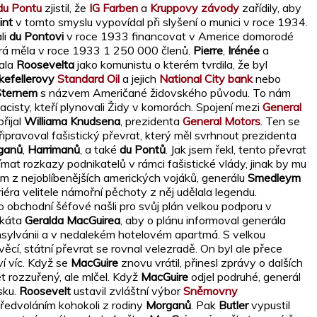
du Pontu
zjistil, že
IG Farben
a
Kruppovy závody
zařídily, aby
int
v tomto smyslu vypovídal při slyšení o munici v roce 1934.
li
du Pontovi
v roce 1933 financovat v Americe domorodé
erá měla v roce 1933 1 250 000 členů.
Pierre
,
Irénée
a
ala
Roosevelta
jako komunistu o kterém tvrdila, že byl
kefellerovy
Standard Oil
a jejich
National City bank
nebo
Sternem
s názvem Američané židovského původu. To nám
acisty, kteří plynovali Židy v komorách. Spojení mezi
General
řijal
Williama Knudsena
, prezidenta
General Motors
. Ten se
ipravoval fašistický převrat, který měl svrhnout prezidenta
ganů
,
Harrimanů
, a také
du Pontů
. Jak jsem řekl, tento převrat
ímat rozkazy podnikatelů v rámci fašistické vlády, jinak by mu
 z nejoblíbenějších amerických vojáků, generálu
Smedleym
riéra velitele námořní pěchoty z něj udělala legendu.
to obchodní šéfové našli pro svůj plán velkou podporu v
okáta
Geralda MacGuirea
, aby o plánu informoval generála
ylvánii a v nedalekém hotelovém apartmá. S velkou
věcí, státní převrat se rovnal velezradě. On byl ale přece
ví víc. Když se
MacGuire
znovu vrátil, přinesl zprávy o dalších
t rozzuřený, ale mlčel. Když
MacGuire
odjel podruhé, generál
sku.
Roosevelt
ustavil zvláštní výbor
Sněmovny
 předvoláním kohokoli z rodiny
Morganů
. Pak
Butler
vypustil