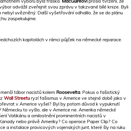
 samotném výboru byla fraška.
MacGuireovi
prošlo tvrzení, že
výbor odvážil zveřejnit svou zprávu v takzvané bílé knize. Byli
o nebyl uvězněný. Další vyšetřování odhalilo, že se do plánu
ochu zaspekulujme.
předchozích kapitolách v rámci půjček na německé reparace.
at menší tábor nacistů kolem
Roosevelta
. Pokus o fašistický
 z
Wall Streetu
ryzí fašismus v Americe ve stejné době jako v
převrat v Americe vyšel? Byl by potom důvod k vypuknutí
V Německu to vyšlo, ale v Americe ne. Amerika německé
šení Vatikánu a omilostnění prominentních nacistů v
ie, Kanady nebo právě Ameriky? Co operace Paper Clip? Co
ce a instalace pravicových vojenských junt, které šly na ruku