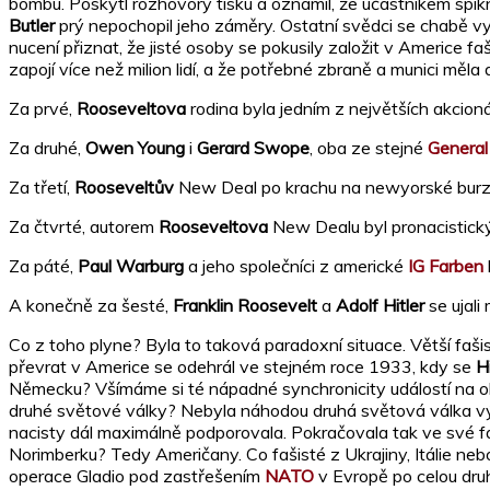
bombu. Poskytl rozhovory tisku a oznámil, že účastníkem spikn
Butler
prý nepochopil jeho záměry. Ostatní svědci se chabě vyml
nucení přiznat, že jisté osoby se pokusily založit v Americe f
zapojí více než milion lidí, a že potřebné zbraně a munici měla
Za prvé,
Rooseveltova
rodina byla jedním z největších akcio
Za druhé,
Owen Young
i
Gerard Swope
, oba ze stejné
General 
Za třetí,
Rooseveltův
New Deal po krachu na newyorské burz
Za čtvrté, autorem
Rooseveltova
New Dealu byl pronacistic
Za páté,
Paul Warburg
a jeho společníci z americké
IG Farben
A konečně za šesté,
Franklin Roosevelt
a
Adolf Hitler
se ujali
Co z toho plyne? Byla to taková paradoxní situace. Větší faši
převrat v Americe se odehrál ve stejném roce 1933, kdy se
Hi
Německu? Všímáme si té nápadné synchronicity událostí na o
druhé světové války? Nebyla náhodou druhá světová válka vý
nacisty dál maximálně podporovala. Pokračovala tak ve své faš
Norimberku? Tedy Američany. Co fašisté z Ukrajiny, Itálie ne
operace Gladio pod zastřešením
NATO
v Evropě po celou druh