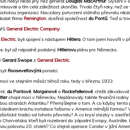
utí nebyl nikdo jiný než generál
Douglas MacArthur
. Slyšení v
ouvali a tím celá záležitost skončila. Trvalo čtyři roky, než se 
ašistickou organizaci. Navzdory potvrzení státního převratu nikd
 dodat firma
Remington
, dceřiná společnost
du Pontů
. Teď si tr
nářů
General Electric Company
.
Electric
, byli spojení s nástupem
Hitlera
. O tom jsem hovořil v 
e, byl až nápadně podobný
Hitlerovu
plánu pro Německo.
ký
Gerard Swope
z
General Electric
.
byli
Rooseveltovými
poradci.
 moci ve stejném měsíci téhož roku, tedy v březnu 1933.
sté,
du Pontové
,
Morganové
a
Rockefellerové
, chtěli zlikvidov
tler
chopil moci v Německu. Neplánovaly takhle finanční rodiny
bou stranách Atlantiku? Přemýšlejme o tom. A co kdyby tento 
sledkem krachu instalace fašismu v Americe mírnější formou? 
istické tradici od tohoto převratu? A co krysí stezky v zastře
bo Chorvatska, kteří byli rozebraní do západní Evropy, Austrál
ou polovinu 20. století? Co stejná operace Condor v Jižní Ameri