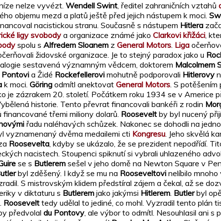
eníze nelze vyvézt.
Wendell Swint
, ředitel zahraničních vztahů
lého objemu mezd a platů ještě před jejich nástupem k moci.
Sw
financoval nacistickou stranu. Současně s nástupem
Hitlera
zača
ické ligy svobody
a organizace známé jako
Clarkovi křižáci
, kt
body
spolu s
Alfredem Sloanem
z
General Motors
.
Liga
očerňov
 očerňovali židovské organizace. Je to stejný paradox jako u
Roc
nealogie sestavená významným vědcem, doktorem
Malcolmem 
 Pontovi
a Židé
Rockefellerovi
mohutně podporovali
Hitlerovy
n
a
k moci.
Göring
odmítl anektovat
General Motors
. S potěšením p
ko je zázrakem 20. století. Počátkem roku 1934 se v Americe př
ybělená historie. Tento převrat financovali bankéři z rodin
Mor
financované třemi miliony dolarů.
Roosevelt
by byl nucený přij
novými
řadu naléhavých schůzek. Nakonec se dohodli na jednom
byl vyznamenaný dvěma medailemi cti
Kongresu
. Jeho skvělá ka
 za
Roosevelta
, kdyby se ukázalo, že se prezident nepodřídí. Ti
ckých nacistech. Stoupenci spiknutí si vybrali uhlazeného adv
uire
se s
Butlerem
sešel v jeho domě na Newton Square v Pens
utler
byl zděšený. I když se mu na
Rooseveltovi
nelíbilo mnoho 
radil. S mistrovským klidem předstíral zájem a čekal, až se doz
riky v diktaturu s
Butlerem
jako jakýmsi
Hitlerem
.
Butler
byl opě
.
Roosevelt
tedy udělal to jediné, co mohl. Vyzradil tento plán ti
aby předvolal
du Pontovy
, ale výbor to odmítl. Nesouhlasil ani s