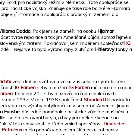
enry Ford, pro nacistický režim v Německu. Tato spolupráce se
pro nacistické vojsko. Zmiňuje se také role bankéře Hjalmara
u objevují informace o spolupráci s arabskými zeměmi a o
illiama Dodda
. Pak jsem se zaměřil na osobu
Hjalmar
ácet tvrdé reparace a tak jim Američané půjčili, samozřejmě s
slovenským zlatem. Pokračoval jsem impériem společností
IG
dělil. Nejprve to byla výroba ropy z uhlí pro
Hitlerovy
tanky a
achtu
vést druhou světovou válku závisela na syntetickém
ečností
IG Farben
nebyla možná.
IG Farben
měla na tento obor
Farben
. Koncem 20. let byla uzavřená řada společných
ost v roce 1937. V roce 1938 společnost
Standard Oil
poskytla
mecký proces výroby butylkaučuku v samotné Americe. Jinými
a Farishe
, důsledně pomáhala nacistické válečné mašinérii a
et se na testování butylu, a byly jim udělené licence na
k. V této souvislosti je třeba zmínit společnost
Deutsche-
 Petroleum
měla pobočky po celém Německu, rafinerii v