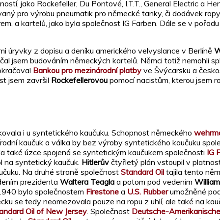
stí, jako Rockefeller, Du Pontové, I.T.T., General Electric a H
ívaný pro výrobu pneumatik pro německé tanky, či dodávek ropy 
rem, a kartelů, jako byla společnost IG Farben. Dále se v pořad
vými úryvky z dopisu a deníku amerického velvyslance v Berlíně
W
ačal jsem budováním německých kartelů. Němci totiž nemohli spl
okračoval
Bankou pro mezinárodní platby
ve Švýcarsku a česko
st jsem završil
Rockefellerovou
pomocí nacistům, kterou jsem roz
opakovala i u syntetického kaučuku. Schopnost německého
wehrm
írodní kaučuk a válka by bez výroby syntetického kaučuku spol
a také úzce spojená se syntetickým kaučukem společnosti
IG 
l na syntetický kaučuk.
Hitlerův
čtyřletý plán vstoupil v platn
učuku. Na druhé straně společnost
Standard Oil
tajila tento ně
edením prezidenta
Waltera Teagla
a potom pod vedením
William
 1940 bylo společnostem
Firestone
a
U.S. Rubber
umožněné podíl
u se tedy neomezovala pouze na ropu z uhlí, ale také na kauču
andard Oil of New Jersey
. Společnost
Deutsche-Amerikanische