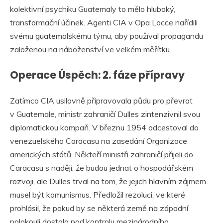
kolektivní psychiku Guatemaly to mělo hluboký,
transformační účinek. Agenti CIA v Opa Locce nařídili
svému guatemalskému týmu, aby používal propagandu
založenou na náboženství ve velkém měřítku.
Operace Úspěch: 2. fáze přípravy
Zatímco CIA usilovně připravovala půdu pro převrat
v Guatemale, ministr zahraničí Dulles zintenzivnil svou
diplomatickou kampaň. V březnu 1954 odcestoval do
venezuelského Caracasu na zasedání Organizace
amerických států. Někteří ministři zahraničí přijeli do
Caracasu s nadějí, že budou jednat o hospodářském
rozvoji, ale Dulles trval na tom, že jejich hlavním zájmem
musel být komunismus. Předložil rezoluci, ve které
prohlásil, že pokud by se některá země na západní
polokouli dostala pod kontrolu mezinárodního