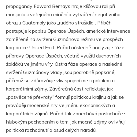
propagandy Edward Bernays hraje klíčovou roli při
manipulaci veřejného mínění a vytváření negativního
obrazu Guatemaly jako „rudého strašidla“. Příběh
postupuje k popisu Operace Úspěch, americké intervence
zaměřené na svržení Guzmánova režimu ve prospěch
korporace United Fruit. Pořad následně analyzuje fáze
přípravy Operace Úspěch, včetně využití duchovních
žoldáků ve jménu víry. Ostrá fáze operace a následné
svržení Guzmánovy vlády jsou podrobně popsané,
přičemž se zdůrazňuje vliv spojení mezi politikou a
korporátními zájmy. Závěrečná část reflektuje, jak
„posvěcené převraty“ formují politickou krajinu a jak se
provádějí mocenské hry ve jménu ekonomických a
korporátních zájmů. Pořad tak zanechává posluchače s
hlubokým pochopením o tom, jak mocné zájmy ovlivňují
politická rozhodnutí a osud celých národů.