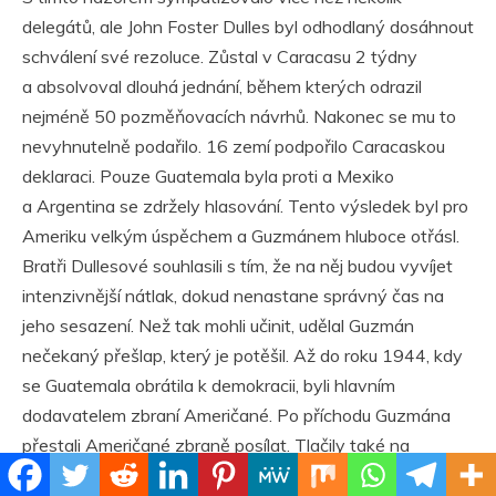
delegátů, ale John Foster Dulles byl odhodlaný dosáhnout
schválení své rezoluce. Zůstal v Caracasu 2 týdny
a absolvoval dlouhá jednání, během kterých odrazil
nejméně 50 pozměňovacích návrhů. Nakonec se mu to
nevyhnutelně podařilo. 16 zemí podpořilo Caracaskou
deklaraci. Pouze Guatemala byla proti a Mexiko
a Argentina se zdržely hlasování. Tento výsledek byl pro
Ameriku velkým úspěchem a Guzmánem hluboce otřásl.
Bratři Dullesové souhlasili s tím, že na něj budou vyvíjet
intenzivnější nátlak, dokud nenastane správný čas na
jeho sesazení. Než tak mohli učinit, udělal Guzmán
nečekaný přešlap, který je potěšil. Až do roku 1944, kdy
se Guatemala obrátila k demokracii, byli hlavním
dodavatelem zbraní Američané. Po příchodu Guzmána
přestali Američané zbraně posílat. Tlačily také na
Dánsko, Mexiko, Kubu, Argentinu a Švýcarsko, aby od