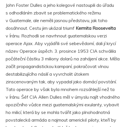
John Foster Dulles a jeho kolegové nastoupili do úřadu
s odhodláním zbavit se problematického režimu
v Guatemale, ale neměli jasnou představu, jak toho
dosáhnout. Cestu jim ukázal triumf
Kermita Roosevelta
v Íránu. Rozhodli se navrhnout guatemalskou verzi
operace Ajax. Aby vyjádřili své sebevědomí, dali jí krycí
název Operace úspěch. 3. prosince 1953 CIA schválila
počáteční částku 3 miliony dolarů na zahájení akce. Měla
začít propagandistickou kampaní, pokračovat vlnou
destabilizujícího násilí a vyvrcholit útokem
zinscenovaným tak, aby vypadal jako domácí povstání.
Tato operace by však byla mnohem rozsáhlejší než ta
v Íránu. Šéf CIA Allen Dulles měl v úmyslu najít vhodného
opozičního vůdce mezi guatemalskými exulanty, vybavit
ho milicí, která by se mohla tvářit jako plnohodnotná
povstalecká armáda a najmout americké piloty, kteří by