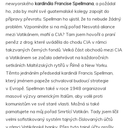
newyorského
kardinála Francise Spellmana
, a požádal
ho, zda by mohl své guatemalské kolegy zapojit do
přípravy převratu. Spellman ho ujistil, že to nebude žádný
problém. Vzpomínáte si na můj pořad Nesvatá aliance
mezi Vatikánem, mafií a CIA? Tam jsem hovořil o praní
peněz z drog, které uváděla do chodu CIA v rámci
takzvaných černých fondů. Velká část obchodů mezi CIA
a Vatikánem se začala odehrávat na každoročních
setkáních Maltézských rytířů v Římě a New Yorku.
Těmto jednáním předsedal kardinál Francis Spellman,
který jménem papeže schvaloval budoucí strategie
v Evropě. Spellman také v roce 1948 organizoval
masové výzvy americkým Italům, aby volili proti
komunistům ve své staré vlasti. Možná si také
pamatujete na můj pořad Smrtící Vatikán. Tady jsem líčil
velmi sofistikovaný systém tajných číslovaných účtů
v rámci Vatikánské banky. Přes tyto tajné účty prošly