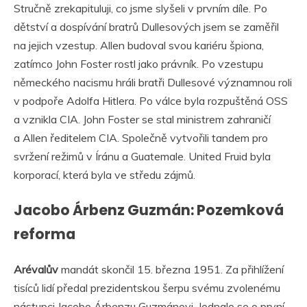
Stručně zrekapituluji, co jsme slyšeli v prvním díle. Po
dětství a dospívání bratrů Dullesových jsem se zaměřil
na jejich vzestup. Allen budoval svou kariéru špiona,
zatímco John Foster rostl jako právník. Po vzestupu
německého nacismu hráli bratři Dullesové významnou roli
v podpoře Adolfa Hitlera. Po válce byla rozpuštěná OSS
a vznikla CIA. John Foster se stal ministrem zahraničí
a Allen ředitelem CIA. Společně vytvořili tandem pro
svržení režimů v Íránu a Guatemale. United Fruid byla
korporací, která byla ve středu zájmů.
Jacobo Árbenz Guzmán: Pozemková
reforma
Arévalův
mandát skončil 15. března 1951. Za přihlížení
tisíců lidí předal prezidentskou šerpu svému zvolenému
nástupci Jacobo Árbenzu Guzmánovi. Jednalo se o první