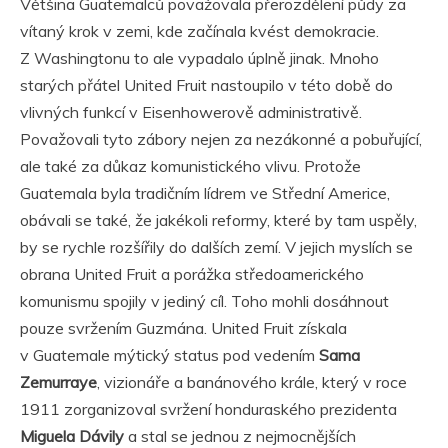
Většina Guatemalců považovala přerozdělení půdy za
vítaný krok v zemi, kde začínala kvést demokracie.
Z Washingtonu to ale vypadalo úplně jinak. Mnoho
starých přátel United Fruit nastoupilo v této době do
vlivných funkcí v Eisenhowerově administrativě.
Považovali tyto zábory nejen za nezákonné a pobuřující,
ale také za důkaz komunistického vlivu. Protože
Guatemala byla tradičním lídrem ve Střední Americe,
obávali se také, že jakékoli reformy, které by tam uspěly,
by se rychle rozšířily do dalších zemí. V jejich myslích se
obrana United Fruit a porážka středoamerického
komunismu spojily v jediný cíl. Toho mohli dosáhnout
pouze svržením Guzmána. United Fruit získala
v Guatemale mýtický status pod vedením
Sama
Zemurraye
, vizionáře a banánového krále, který v roce
1911 zorganizoval svržení honduraského prezidenta
Miguela Dávily
a stal se jednou z nejmocnějších