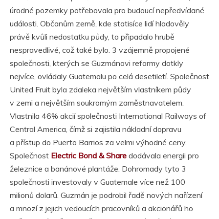
úrodné pozemky potřebovala pro budoucí nepředvídané
události. Občanům země, kde statisíce lidí hladověly
právě kvůli nedostatku půdy, to připadalo hrubě
nespravedlivé, což také bylo. 3 vzájemně propojené
společnosti, kterých se Guzmánovi reformy dotkly
nejvíce, ovládaly Guatemalu po celá desetiletí. Společnost
United Fruit byla zdaleka největším vlastníkem půdy
v zemi a největším soukromým zaměstnavatelem.
Vlastnila 46% akcií společnosti International Railways of
Central America, čímž si zajistila nákladní dopravu
a přístup do Puerto Barrios za velmi výhodné ceny.
Společnost
Electric Bond & Share
dodávala energii pro
železnice a banánové plantáže. Dohromady tyto 3
společnosti investovaly v Guatemale více než 100
milionů dolarů. Guzmán je podrobil řadě nových nařízení
a mnozí z jejich vedoucích pracovníků a akcionářů ho