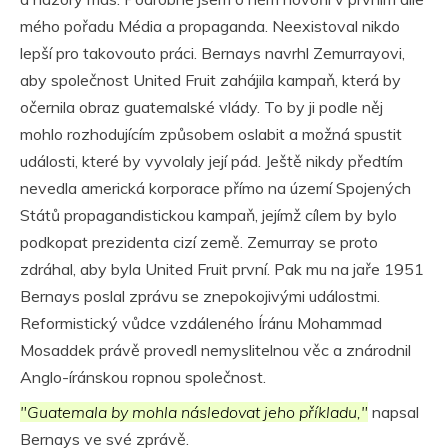
mého pořadu Média a propaganda. Neexistoval nikdo
lepší pro takovouto práci. Bernays navrhl Zemurrayovi,
aby společnost United Fruit zahájila kampaň, která by
očernila obraz guatemalské vlády. To by ji podle něj
mohlo rozhodujícím způsobem oslabit a možná spustit
události, které by vyvolaly její pád. Ještě nikdy předtím
nevedla americká korporace přímo na území Spojených
Států propagandistickou kampaň, jejímž cílem by bylo
podkopat prezidenta cizí země. Zemurray se proto
zdráhal, aby byla United Fruit první. Pak mu na jaře 1951
Bernays poslal zprávu se znepokojivými událostmi.
Reformistický vůdce vzdáleného Íránu Mohammad
Mosaddek právě provedl nemyslitelnou věc a znárodnil
Anglo-íránskou ropnou společnost.
"Guatemala by mohla následovat jeho příkladu,"
napsal
Bernays ve své zprávě.