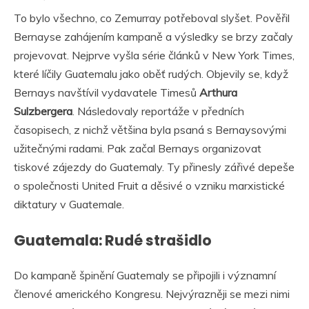
To bylo všechno, co Zemurray potřeboval slyšet. Pověřil
Bernayse zahájením kampaně a výsledky se brzy začaly
projevovat. Nejprve vyšla série článků v New York Times,
které líčily Guatemalu jako oběť rudých. Objevily se, když
Bernays navštívil vydavatele Timesů
Arthura
Sulzbergera
. Následovaly reportáže v předních
časopisech, z nichž většina byla psaná s Bernaysovými
užitečnými radami. Pak začal Bernays organizovat
tiskové zájezdy do Guatemaly. Ty přinesly zářivé depeše
o společnosti United Fruit a děsivé o vzniku marxistické
diktatury v Guatemale.
Guatemala: Rudé strašidlo
Do kampaně špinění Guatemaly se připojili i významní
členové amerického Kongresu. Nejvýrazněji se mezi nimi