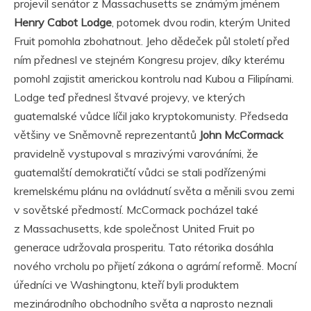
projevil senátor z Massachusetts se známým jménem
Henry Cabot Lodge
, potomek dvou rodin, kterým United
Fruit pomohla zbohatnout. Jeho dědeček půl století před
ním přednesl ve stejném Kongresu projev, díky kterému
pomohl zajistit americkou kontrolu nad Kubou a Filipínami.
Lodge teď přednesl štvavé projevy, ve kterých
guatemalské vůdce líčil jako kryptokomunisty. Předseda
většiny ve Sněmovně reprezentantů
John McCormack
pravidelně vystupoval s mrazivými varováními, že
guatemalští demokratičtí vůdci se stali podřízenými
kremelskému plánu na ovládnutí světa a měnili svou zemi
v sovětské předmostí. McCormack pocházel také
z Massachusetts, kde společnost United Fruit po
generace udržovala prosperitu. Tato rétorika dosáhla
nového vrcholu po přijetí zákona o agrární reformě. Mocní
úředníci ve Washingtonu, kteří byli produktem
mezinárodního obchodního světa a naprosto neznali