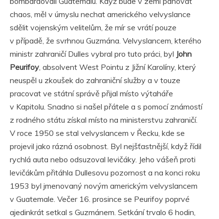
bombardovali Guatemalu. Když bude v zemi panovat
chaos, měl v úmyslu nechat amerického velvyslance
sdělit vojenským velitelům, že mír se vrátí pouze
v případě, že svrhnou Guzmána. Velvyslancem, kterého
ministr zahraničí Dulles vybral pro tuto práci, byl
John
Peurifoy
, absolvent West Pointu z Jižní Karolíny, který
neuspěl u zkoušek do zahraniční služby a v touze
pracovat ve státní správě přijal místo výtaháře
v Kapitolu. Snadno si našel přátele a s pomocí známostí
z rodného státu získal místo na ministerstvu zahraničí.
V roce 1950 se stal velvyslancem v Řecku, kde se
projevil jako rázná osobnost. Byl nejšťastnější, když řídil
rychlá auta nebo odsuzoval levičáky. Jeho vášeň proti
levičákům přitáhla Dullesovu pozornost a na konci roku
1953 byl jmenovaný novým americkým velvyslancem
v Guatemale. Večer 16. prosince se Peurifoy poprvé
ajedinkrát setkal s Guzmánem. Setkání trvalo 6 hodin,