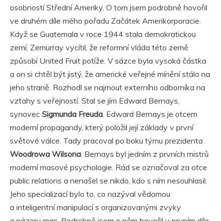
osobností Střední Ameriky. O tom jsem podrobně hovořil
ve druhém díle mého pořadu Začátek Amerikorporacie.
Když se Guatemala v roce 1944 stala demokratickou
zemí, Zemurray vycítil, že reformní vláda této země
způsobí United Fruit potíže. V sázce byla vysoká částka
a on si chtěl být jistý, že americké veřejné mínění stálo na
jeho straně. Rozhodl se najmout externího odborníka na
vztahy s veřejností. Stal se jím Edward Bernays,
synovec
Sigmunda Freuda
. Edward Bernays je otcem
moderní propagandy, který položil její základy v první
světové válce. Tady pracoval po boku týmu prezidenta
Woodrowa Wilsona
. Bernays byl jedním z prvních mistrů
moderní masové psychologie. Rád se označoval za otce
public relations a nenašel se nikdo, kdo s ním nesouhlasil.
Jeho specializací bylo to, co nazýval vědomou
a inteligentní manipulací s organizovanými zvyky
a názory mas. Podrobně jsem o něm hovořil v prvním díle