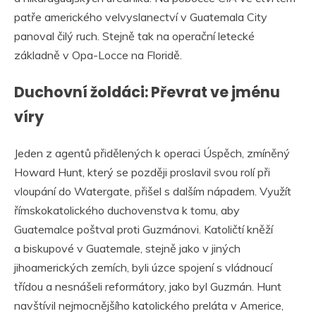
patře amerického velvyslanectví v Guatemala City
panoval čilý ruch. Stejně tak na operační letecké
základně v Opa-Locce na Floridě.
Duchovní žoldáci: Převrat ve jménu
víry
Jeden z agentů přidělených k operaci Úspěch, zmíněný
Howard Hunt, který se později proslavil svou rolí při
vloupání do Watergate, přišel s dalším nápadem. Využít
římskokatolického duchovenstva k tomu, aby
Guatemalce poštval proti Guzmánovi. Katoličtí kněží
a biskupové v Guatemale, stejně jako v jiných
jihoamerických zemích, byli úzce spojení s vládnoucí
třídou a nesnášeli reformátory, jako byl Guzmán. Hunt
navštívil nejmocnějšího katolického preláta v Americe,