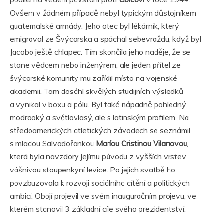
Ovšem v žádném případě nebyl typickým důstojníkem
guatemalské armády. Jeho otec byl lékárník, který
emigroval ze Švýcarska a spáchal sebevraždu, když byl
Jacobo ještě chlapec. Tím skončila jeho naděje, že se
stane vědcem nebo inženýrem, ale jeden přítel ze
švýcarské komunity mu zařídil místo na vojenské
akademii. Tam dosáhl skvělých studijních výsledků
a vynikal v boxu a pólu. Byl také nápadně pohledný,
modrooký a světlovlasý, ale s latinským profilem. Na
středoamerických atletických závodech se seznámil
s mladou Salvadořankou
Maríou Cristinou Vilanovou
,
která byla navzdory jejímu původu z vyšších vrstev
vášnivou stoupenkyní levice. Po jejich svatbě ho
povzbuzovala k rozvoji sociálního cítění a politických
ambicí. Obojí projevil ve svém inauguračním projevu, ve
kterém stanovil 3 základní cíle svého prezidentství: