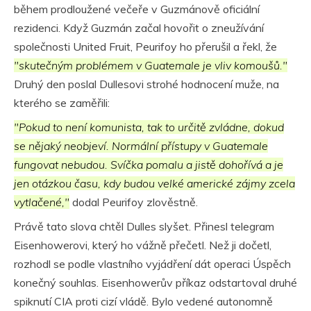
během prodloužené večeře v Guzmánově oficiální
rezidenci. Když Guzmán začal hovořit o zneužívání
společnosti United Fruit, Peurifoy ho přerušil a řekl, že
"skutečným problémem v Guatemale je vliv komoušů."
Druhý den poslal Dullesovi strohé hodnocení muže, na
kterého se zaměřili:
"Pokud to není komunista, tak to určitě zvládne, dokud
se nějaký neobjeví. Normální přístupy v Guatemale
fungovat nebudou. Svíčka pomalu a jistě dohořívá a je
jen otázkou času, kdy budou velké americké zájmy zcela
vytlačené,"
dodal Peurifoy zlověstně.
Právě tato slova chtěl Dulles slyšet. Přinesl telegram
Eisenhowerovi, který ho vážně přečetl. Než ji dočetl,
rozhodl se podle vlastního vyjádření dát operaci Úspěch
konečný souhlas. Eisenhowerův příkaz odstartoval druhé
spiknutí CIA proti cizí vládě. Bylo vedené autonomně