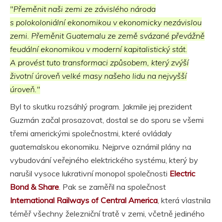
"Přeměnit naši zemi ze závislého národa
s polokoloniální ekonomikou v ekonomicky nezávislou
zemi. Přeměnit Guatemalu ze země svázané převážně
feudální ekonomikou v moderní kapitalistický stát.
A provést tuto transformaci způsobem, který zvýší
životní úroveň velké masy našeho lidu na nejvyšší
úroveň."
Byl to skutku rozsáhlý program. Jakmile jej prezident
Guzmán začal prosazovat, dostal se do sporu se všemi
třemi americkými společnostmi, které ovládaly
guatemalskou ekonomiku. Nejprve oznámil plány na
vybudování veřejného elektrického systému, který by
narušil vysoce lukrativní monopol společnosti
Electric
Bond & Share
. Pak se zaměřil na společnost
International Railways of Central America
, která vlastnila
téměř všechny železniční tratě v zemi, včetně jediného