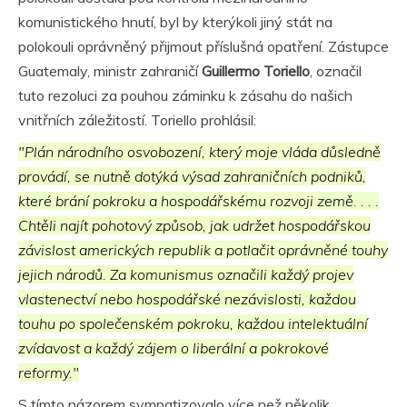
komunistického hnutí, byl by kterýkoli jiný stát na
polokouli oprávněný přijmout příslušná opatření. Zástupce
Guatemaly, ministr zahraničí
Guillermo Toriello
, označil
tuto rezoluci za pouhou záminku k zásahu do našich
vnitřních záležitostí. Toriello prohlásil:
"Plán národního osvobození, který moje vláda důsledně
provádí, se nutně dotýká výsad zahraničních podniků,
které brání pokroku a hospodářskému rozvoji země. . . .
Chtěli najít pohotový způsob, jak udržet hospodářskou
závislost amerických republik a potlačit oprávněné touhy
jejich národů. Za komunismus označili každý projev
vlastenectví nebo hospodářské nezávislosti, každou
touhu po společenském pokroku, každou intelektuální
zvídavost a každý zájem o liberální a pokrokové
reformy."
S tímto názorem sympatizovalo více než několik