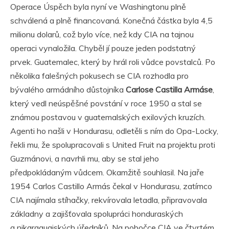
Operace Úspěch byla nyní ve Washingtonu plně
schválená a plně financovaná. Konečná částka byla 4,5
milionu dolarů, což bylo více, než kdy CIA na tajnou
operaci vynaložila. Chyběl jí pouze jeden podstatný
prvek. Guatemalec, který by hrál roli vůdce povstalců. Po
několika falešných pokusech se CIA rozhodla pro
bývalého armádního důstojníka
Carlose Castilla Armáse
,
který vedl neúspěšné povstání v roce 1950 a stal se
známou postavou v guatemalských exilových kruzích.
Agenti ho našli v Hondurasu, odletěli s ním do Opa-Locky,
řekli mu, že spolupracovali s United Fruit na projektu proti
Guzmánovi, a navrhli mu, aby se stal jeho
předpokládaným vůdcem. Okamžitě souhlasil. Na jaře
1954 Carlos Castillo Armás čekal v Hondurasu, zatímco
CIA najímala stíhačky, rekvírovala letadla, připravovala
základny a zajišťovala spolupráci honduraských
a nikaraguajských úředníků. Na pobočce CIA ve čtvrtém