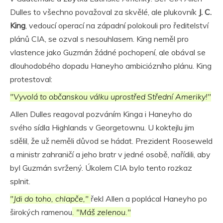
Dulles to všechno považoval za skvělé, ale plukovník
J. C.
King
, vedoucí operací na západní polokouli pro ředitelství
plánů CIA, se ozval s nesouhlasem. King neměl pro
vlastence jako Guzmán žádné pochopení, ale obával se
dlouhodobého dopadu Haneyho ambiciózního plánu. King
protestoval:
"Vyvolá to občanskou válku uprostřed Střední Ameriky!"
Allen Dulles reagoval pozváním Kinga i Haneyho do
svého sídla Highlands v Georgetownu. U koktejlu jim
sdělil, že už neměli důvod se hádat. Prezident Rooseweld
a ministr zahraničí a jeho bratr v jedné osobě, nařídili, aby
byl Guzmán svržený. Úkolem CIA bylo tento rozkaz
splnit.
"Jdi do toho, chlapče,"
řekl Allen a poplácal Haneyho po
širokých ramenou
. "Máš zelenou."