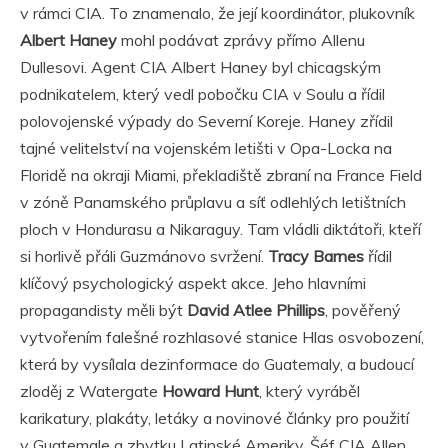
v rámci CIA. To znamenalo, že její koordinátor, plukovník
Albert Haney
mohl podávat zprávy přímo Allenu
Dullesovi. Agent CIA Albert Haney byl chicagským
podnikatelem, který vedl pobočku CIA v Soulu a řídil
polovojenské výpady do Severní Koreje. Haney zřídil
tajné velitelství na vojenském letišti v Opa-Locka na
Floridě na okraji Miami, překladiště zbraní na France Field
v zóně Panamského průplavu a síť odlehlých letištních
ploch v Hondurasu a Nikaraguy. Tam vládli diktátoři, kteří
si horlivě přáli Guzmánovo svržení.
Tracy Barnes
řídil
klíčový psychologický aspekt akce. Jeho hlavními
propagandisty měli být
David Atlee Phillips
, pověřený
vytvořením falešné rozhlasové stanice Hlas osvobození,
která by vysílala dezinformace do Guatemaly, a budoucí
zloděj z Watergate
Howard Hunt
, který vyráběl
karikatury, plakáty, letáky a novinové články pro použití
v Guatemale a zbytku Latinské Ameriky. Šéf CIA Allen