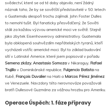
svědectví, které se od té doby objevilo, není žádný
náznak toho, že by se sovětští představitelé v 50. letech
o Guatemalu alespoň trochu zajímali. John Foster Dulles
to nemohl tušit. Byl fanaticky přesvědčený, že Sověti
stáli za každou výzvou americké moci ve světě. Stejně
jako zbytek Eisenhowerovy administrativy. Guatemala
byla obklopená souhvězdím nepřátelských tyranů, kteří
vycházeli vstříc americké moci. Byl to základ budování
sítí v Latinské Americe, které jsem popisoval v pořadu
Semena zkázy. Anastasio Somoza
v Nikaraguy,
Rafael
Trujillo
v Dominikánské republice,
Fulgencio Batista
na
Kubě,
François Duvalier
na Haiti a
Marcos Pérez Jiménez
ve Venezuele. Navzdory této nerovnováze považovali
bratři Dullesové Guzmána za vážnou hrozbu pro Ameriku.
Operace Úspěch: 1. fáze přípravy