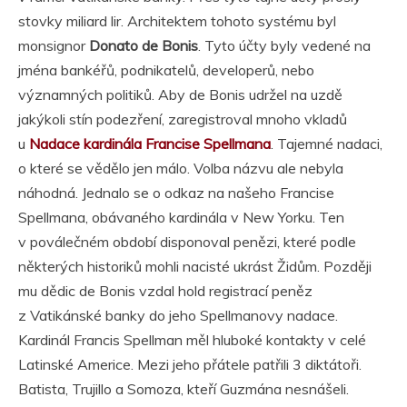
stovky miliard lir. Architektem tohoto systému byl
monsignor
Donato de Bonis
. Tyto účty byly vedené na
jména bankéřů, podnikatelů, developerů, nebo
významných politiků. Aby de Bonis udržel na uzdě
jakýkoli stín podezření, zaregistroval mnoho vkladů
u
Nadace kardinála Francise Spellmana
. Tajemné nadaci,
o které se vědělo jen málo. Volba názvu ale nebyla
náhodná. Jednalo se o odkaz na našeho Francise
Spellmana, obávaného kardinála v New Yorku. Ten
v poválečném období disponoval penězi, které podle
některých historiků mohli nacisté ukrást Židům. Později
mu dědic de Bonis vzdal hold registrací peněz
z Vatikánské banky do jeho Spellmanovy nadace.
Kardinál Francis Spellman měl hluboké kontakty v celé
Latinské Americe. Mezi jeho přátele patřili 3 diktátoři.
Batista, Trujillo a Somoza, kteří Guzmána nesnášeli.