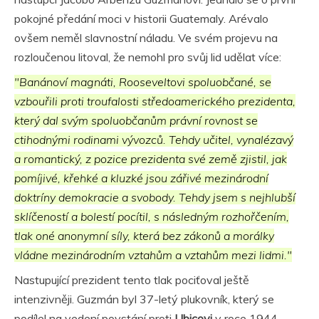
pokojné předání moci v historii Guatemaly. Arévalo
ovšem neměl slavnostní náladu. Ve svém projevu na
rozloučenou litoval, že nemohl pro svůj lid udělat více:
"Banánoví magnáti, Rooseveltovi spoluobčané, se
vzbouřili proti troufalosti středoamerického prezidenta,
který dal svým spoluobčanům právní rovnost se
ctihodnými rodinami vývozců. Tehdy učitel, vynalézavý
a romantický, z pozice prezidenta své země zjistil, jak
pomíjivé, křehké a kluzké jsou zářivé mezinárodní
doktríny demokracie a svobody. Tehdy jsem s nejhlubší
sklíčeností a bolestí pocítil, s následným rozhořčením,
tlak oné anonymní síly, která bez zákonů a morálky
vládne mezinárodním vztahům a vztahům mezi lidmi."
Nastupující prezident tento tlak pociťoval ještě
intenzivněji. Guzmán byl 37-letý plukovník, který se
podílel na vedení povstání proti
Ubicovi
v roce 1944.