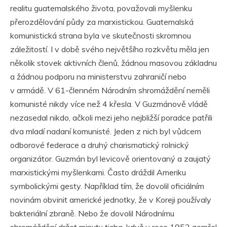
realitu guatemalského života, považovali myšlenku
přerozdělování půdy za marxistickou. Guatemalská
komunistická strana byla ve skutečnosti skromnou
záležitostí. I v době svého největšího rozkvětu měla jen
několik stovek aktivních členů, žádnou masovou základnu
a žádnou podporu na ministerstvu zahraničí nebo
v armádě. V 61-členném Národním shromáždění neměli
komunisté nikdy více než 4 křesla. V Guzmánově vládě
nezasedal nikdo, ačkoli mezi jeho nejbližší poradce patřili
dva mladí nadaní komunisté. Jeden z nich byl vůdcem
odborové federace a druhý charismatický rolnický
organizátor. Guzmán byl levicově orientovaný a zaujatý
marxistickými myšlenkami. Často dráždil Ameriku
symbolickými gesty. Například tím, že dovolil oficiálním
novinám obvinit americké jednotky, že v Koreji používaly
bakteriální zbraně. Nebo že dovolil Národnímu