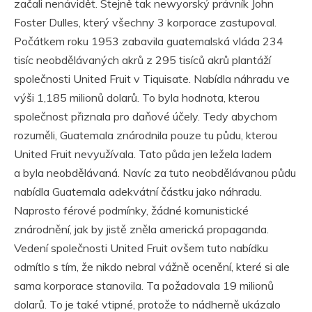
začali nenávidět. Stejně tak newyorský právník John
Foster Dulles, který všechny 3 korporace zastupoval.
Počátkem roku 1953 zabavila guatemalská vláda 234
tisíc neobdělávaných akrů z 295 tisíců akrů plantáží
společnosti United Fruit v Tiquisate. Nabídla náhradu ve
výši 1,185 milionů dolarů. To byla hodnota, kterou
společnost přiznala pro daňové účely. Tedy abychom
rozuměli, Guatemala znárodnila pouze tu půdu, kterou
United Fruit nevyužívala. Tato půda jen ležela ladem
a byla neobdělávaná. Navíc za tuto neobdělávanou půdu
nabídla Guatemala adekvátní částku jako náhradu.
Naprosto férové podmínky, žádné komunistické
znárodnění, jak by jistě zněla americká propaganda.
Vedení společnosti United Fruit ovšem tuto nabídku
odmítlo s tím, že nikdo nebral vážně ocenění, které si ale
sama korporace stanovila. Ta požadovala 19 milionů
dolarů. To je také vtipné, protože to nádherně ukázalo