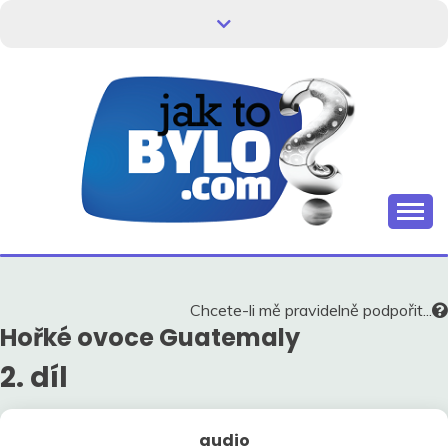
Skip
to
content
Kdo neví, jak to bylo, neovlivní, jak to bude.
HISTORIE V
SOUVISLOSTECH
Chcete-li mě pravidelně podpořit...
Hořké ovoce Guatemaly
2. díl
audio