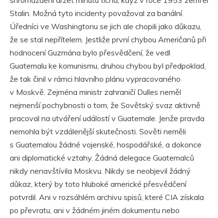
shromáždění držet minutu ticha, když v roce 1953 zemřel
Stalin. Možná tyto incidenty považoval za banální.
Úředníci ve Washingtonu se jich ale chopili jako důkazu,
že se stal nepřítelem. Jestliže první chybou Američanů při
hodnocení Guzmána bylo přesvědčení, že vedl
Guatemalu ke komunismu, druhou chybou byl předpoklad,
že tak činil v rámci hlavního plánu vypracovaného
v Moskvě. Zejména ministr zahraničí Dulles neměl
nejmenší pochybnosti o tom, že Sovětský svaz aktivně
pracoval na utváření událostí v Guatemale. Jenže pravda
nemohla být vzdálenější skutečnosti. Sověti neměli
s Guatemalou žádné vojenské, hospodářské, a dokonce
ani diplomatické vztahy. Žádná delegace Guatemalců
nikdy nenavštívila Moskvu. Nikdy se neobjevil žádný
důkaz, který by toto hluboké americké přesvědčení
potvrdil. Ani v rozsáhlém archivu spisů, které CIA získala
po převratu, ani v žádném jiném dokumentu nebo