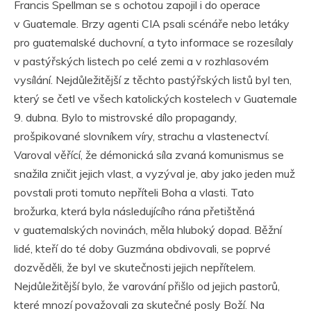
Francis Spellman se s ochotou zapojil i do operace
v Guatemale. Brzy agenti CIA psali scénáře nebo letáky
pro guatemalské duchovní, a tyto informace se rozesílaly
v pastýřských listech po celé zemi a v rozhlasovém
vysílání. Nejdůležitější z těchto pastýřských listů byl ten,
který se četl ve všech katolických kostelech v Guatemale
9. dubna. Bylo to mistrovské dílo propagandy,
prošpikované slovníkem víry, strachu a vlastenectví.
Varoval věřící, že démonická síla zvaná komunismus se
snažila zničit jejich vlast, a vyzýval je, aby jako jeden muž
povstali proti tomuto nepříteli Boha a vlasti. Tato
brožurka, která byla následujícího rána přetištěná
v guatemalských novinách, měla hluboký dopad. Běžní
lidé, kteří do té doby Guzmána obdivovali, se poprvé
dozvěděli, že byl ve skutečnosti jejich nepřítelem.
Nejdůležitější bylo, že varování přišlo od jejich pastorů,
které mnozí považovali za skutečné posly Boží. Na