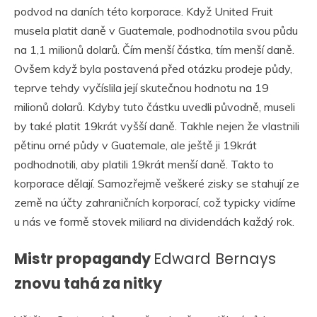
podvod na daních této korporace. Když United Fruit
musela platit daně v Guatemale, podhodnotila svou půdu
na 1,1 milionů dolarů. Čím menší částka, tím menší daně.
Ovšem když byla postavená před otázku prodeje půdy,
teprve tehdy vyčíslila její skutečnou hodnotu na 19
milionů dolarů. Kdyby tuto částku uvedli původně, museli
by také platit 19krát vyšší daně. Takhle nejen že vlastnili
pětinu orné půdy v Guatemale, ale ještě ji 19krát
podhodnotili, aby platili 19krát menší daně. Takto to
korporace dělají. Samozřejmě veškeré zisky se stahují ze
země na účty zahraničních korporací, což typicky vidíme
u nás ve formě stovek miliard na dividendách každý rok.
Mistr propagandy
Edward Bernays
znovu tahá za nitky