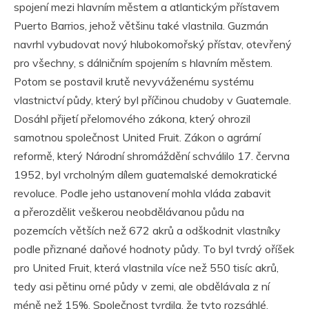
spojení mezi hlavním městem a atlantickým přístavem
Puerto Barrios, jehož většinu také vlastnila. Guzmán
navrhl vybudovat nový hlubokomořský přístav, otevřený
pro všechny, s dálničním spojením s hlavním městem.
Potom se postavil krutě nevyváženému systému
vlastnictví půdy, který byl příčinou chudoby v Guatemale.
Dosáhl přijetí přelomového zákona, který ohrozil
samotnou společnost United Fruit. Zákon o agrární
reformě, který Národní shromáždění schválilo 17. června
1952, byl vrcholným dílem guatemalské demokratické
revoluce. Podle jeho ustanovení mohla vláda zabavit
a přerozdělit veškerou neobdělávanou půdu na
pozemcích větších než 672 akrů a odškodnit vlastníky
podle přiznané daňové hodnoty půdy. To byl tvrdý oříšek
pro United Fruit, která vlastnila více než 550 tisíc akrů,
tedy asi pětinu orné půdy v zemi, ale obdělávala z ní
méně než 15%. Společnost tvrdila, že tyto rozsáhlé,