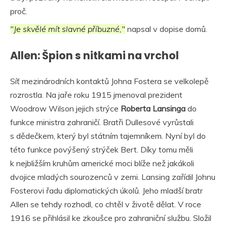
proč.
"Je skvělé mít slavné příbuzné,"
napsal v dopise domů.
Allen: Špion s nitkami na vrchol
Síť mezinárodních kontaktů Johna Fostera se velkolepě
rozrostla. Na jaře roku 1915 jmenoval prezident
Woodrow Wilson jejich strýce
Roberta Lansinga
do
funkce ministra zahraničí. Bratři Dullesové vyrůstali
s dědečkem, který byl státním tajemníkem. Nyní byl do
této funkce povýšený strýček Bert. Díky tomu měli
k nejbližším kruhům americké moci blíže než jakákoli
dvojice mladých sourozenců v zemi. Lansing zařídil Johnu
Fosterovi řadu diplomatických úkolů. Jeho mladší bratr
Allen se tehdy rozhodl, co chtěl v životě dělat. V roce
1916 se přihlásil ke zkoušce pro zahraniční službu. Složil