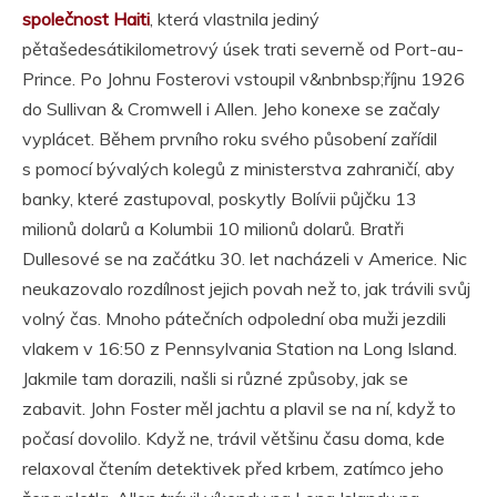
společnost Haiti
, která vlastnila jediný
pětašedesátikilometrový úsek trati severně od Port-au-
Prince. Po Johnu Fosterovi vstoupil v&nbnbsp;říjnu 1926
do Sullivan & Cromwell i Allen. Jeho konexe se začaly
vyplácet. Během prvního roku svého působení zařídil
s pomocí bývalých kolegů z ministerstva zahraničí, aby
banky, které zastupoval, poskytly Bolívii půjčku 13
milionů dolarů a Kolumbii 10 milionů dolarů. Bratři
Dullesové se na začátku 30. let nacházeli v Americe. Nic
neukazovalo rozdílnost jejich povah než to, jak trávili svůj
volný čas. Mnoho pátečních odpolední oba muži jezdili
vlakem v 16:50 z Pennsylvania Station na Long Island.
Jakmile tam dorazili, našli si různé způsoby, jak se
zabavit. John Foster měl jachtu a plavil se na ní, když to
počasí dovolilo. Když ne, trávil většinu času doma, kde
relaxoval čtením detektivek před krbem, zatímco jeho