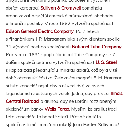
obřích korporací.
Sullivan & Cromwell
pomáhala
organizovat největší americké průmyslové, obchodní
a finanční podniky. V roce 1882 vytvořila společnost
Edison General Electric Company
. Po 7 letech
s finančníkem
J. P. Morganem
jako svým klientem spojila
21 výrobců oceli do společnosti
National Tube Company
.
Pak v roce 1891 spojila National Tube Company se 7
dalšími společnostmi a vytvořila společnost
U. S. Steel
s kapitalizací přesahující 1 miliardu dolarů, což byla v té
době ohromující částka. Železniční magnát
E. H. Harriman
si tuto kancelář najal, aby s ní vedl dvě ze svých
legendárních zástupných válek. Jednu, aby převzal
Illinois
Central Railroad
, a druhou, aby se ubránil rozzlobeným
akcionářům banky
Wells Fargo
. Myslím, že pro ilustraci
této kanceláře to bohatě stačí. Přesně do této
společnosti měl namířeno
mladý John Foster
. Sullivan už