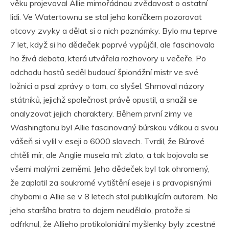
věku projevoval Allie mimořádnou zvědavost o ostatní
lidi. Ve Watertownu se stal jeho koníčkem pozorovat
otcovy zvyky a dělat si o nich poznámky. Bylo mu teprve
7 let, když si ho dědeček poprvé vypůjčil, ale fascinovala
ho živá debata, která utvářela rozhovory u večeře. Po
odchodu hostů seděl budoucí špionážní mistr ve své
ložnici a psal zprávy o tom, co slyšel. Shrnoval názory
státníků, jejichž společnost právě opustil, a snažil se
analyzovat jejich charaktery. Během první zimy ve
Washingtonu byl Allie fascinovaný búrskou válkou a svou
vášeň si vylil v eseji o 6000 slovech. Tvrdil, že Búrové
chtěli mír, ale Anglie musela mít zlato, a tak bojovala se
všemi malými zeměmi. Jeho dědeček byl tak ohromený,
že zaplatil za soukromé vytištění eseje i s pravopisnými
chybami a Allie se v 8 letech stal publikujícím autorem. Na
jeho staršího bratra to dojem neudělalo, protože si
odfrknul, že Allieho protikoloniální myšlenky byly zcestné