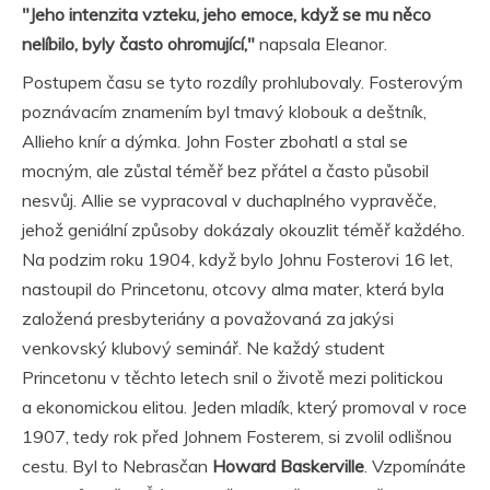
"Jeho intenzita vzteku, jeho emoce, když se mu něco
nelíbilo, byly často ohromující,"
napsala Eleanor.
Postupem času se tyto rozdíly prohlubovaly. Fosterovým
poznávacím znamením byl tmavý klobouk a deštník,
Allieho knír a dýmka. John Foster zbohatl a stal se
mocným, ale zůstal téměř bez přátel a často působil
nesvůj. Allie se vypracoval v duchaplného vypravěče,
jehož geniální způsoby dokázaly okouzlit téměř každého.
Na podzim roku 1904, když bylo Johnu Fosterovi 16 let,
nastoupil do Princetonu, otcovy alma mater, která byla
založená presbyteriány a považovaná za jakýsi
venkovský klubový seminář. Ne každý student
Princetonu v těchto letech snil o životě mezi politickou
a ekonomickou elitou. Jeden mladík, který promoval v roce
1907, tedy rok před Johnem Fosterem, si zvolil odlišnou
cestu. Byl to Nebrasčan
Howard Baskerville
. Vzpomínáte