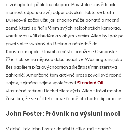
a zahájila tak pětiletou okupaci. Povstalci si uvědomili
marnost odporu a svůj odpor odvolali. Takto se bratři
Dullesové začali učit, jak snadno může bohatá a mocná
země, která se řídí přáním svých nejbohatších korporací,
vnutit svou vůli chudým a slabým zemím. Allen byl pak po
první válce vyslaný do Berlína a následně do
Konstantinopole, hlavního města poražené Osmanské
říše. Pak se na nějakou dobu usadil ve Washingtonu jako
šéf oddělení blízkovýchodních záležitostí ministerstva
zahraničí. Američané tam aktivně prosazovali své ropné
zájmy, zejména zájmy společnosti
Standard Oil
,
vlastněné rodinou Rockefellerových. Allen strávil mnoho
času tím, že se učil této nové formě obchodní diplomacie.
John Foster: Právník na výsluní moci
V době, kdy John Foster dosáhl třicítky, měl snadné