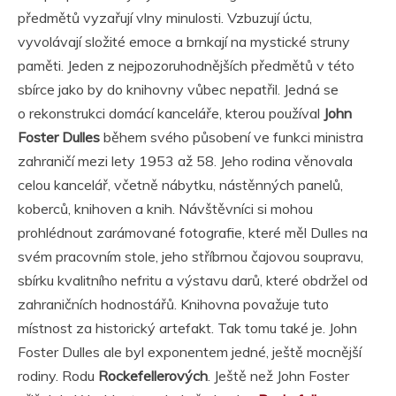
předmětů vyzařují vlny minulosti. Vzbuzují úctu,
vyvolávají složité emoce a brnkají na mystické struny
paměti. Jeden z nejpozoruhodnějších předmětů v této
sbírce jako by do knihovny vůbec nepatřil. Jedná se
o rekonstrukci domácí kanceláře, kterou používal
John
Foster Dulles
během svého působení ve funkci ministra
zahraničí mezi lety 1953 až 58. Jeho rodina věnovala
celou kancelář, včetně nábytku, nástěnných panelů,
koberců, knihoven a knih. Návštěvníci si mohou
prohlédnout zarámované fotografie, které měl Dulles na
svém pracovním stole, jeho stříbrnou čajovou soupravu,
sbírku kvalitního nefritu a výstavu darů, které obdržel od
zahraničních hodnostářů. Knihovna považuje tuto
místnost za historický artefakt. Tak tomu také je. John
Foster Dulles ale byl exponentem jedné, ještě mocnější
rodiny. Rodu
Rockefellerových
. Ještě než John Foster