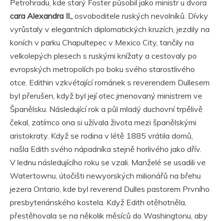
Petrohradu, kde starý Foster působil jako ministr u dvora
cara Alexandra II.,
osvoboditele ruských nevolníků. Dívky
vyrůstaly v elegantních diplomatických kruzích, jezdily na
koních v parku Chapultepec v Mexico City, tančily na
velkolepých plesech s ruskými knížaty a cestovaly po
evropských metropolích po boku svého starostlivého
otce. Edithin vzkvétající románek s reverendem Dullesem
byl přerušen, když byl její otec jmenovaný ministrem ve
Španělsku. Následující rok a půl mladý duchovní trpělivě
čekal, zatímco ona si užívala života mezi španělskými
aristokraty. Když se rodina v létě 1885 vrátila domů,
našla Edith svého nápadníka stejně horlivého jako dřív.
V lednu následujícího roku se vzali. Manželé se usadili ve
Watertownu, útočišti newyorských milionářů na břehu
jezera Ontario, kde byl reverend Dulles pastorem Prvního
presbyteriánského kostela. Když Edith otěhotněla,
přestěhovala se na několik měsíců do Washingtonu, aby