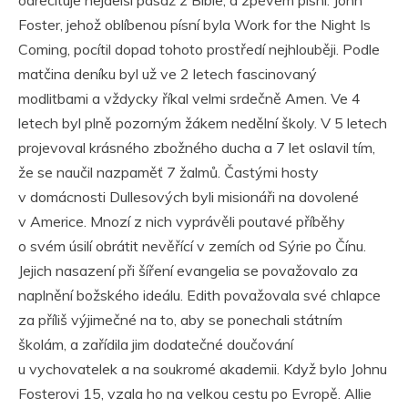
odrecituje nejdelší pasáž z Bible, a zpěvem písní. John
Foster, jehož oblíbenou písní byla Work for the Night Is
Coming, pocítil dopad tohoto prostředí nejhlouběji. Podle
matčina deníku byl už ve 2 letech fascinovaný
modlitbami a vždycky říkal velmi srdečně Amen. Ve 4
letech byl plně pozorným žákem nedělní školy. V 5 letech
projevoval krásného zbožného ducha a 7 let oslavil tím,
že se naučil nazpaměť 7 žalmů. Častými hosty
v domácnosti Dullesových byli misionáři na dovolené
v Americe. Mnozí z nich vyprávěli poutavé příběhy
o svém úsilí obrátit nevěřící v zemích od Sýrie po Čínu.
Jejich nasazení při šíření evangelia se považovalo za
naplnění božského ideálu. Edith považovala své chlapce
za příliš výjimečné na to, aby se ponechali státním
školám, a zařídila jim dodatečné doučování
u vychovatelek a na soukromé akademii. Když bylo Johnu
Fosterovi 15, vzala ho na velkou cestu po Evropě. Allie