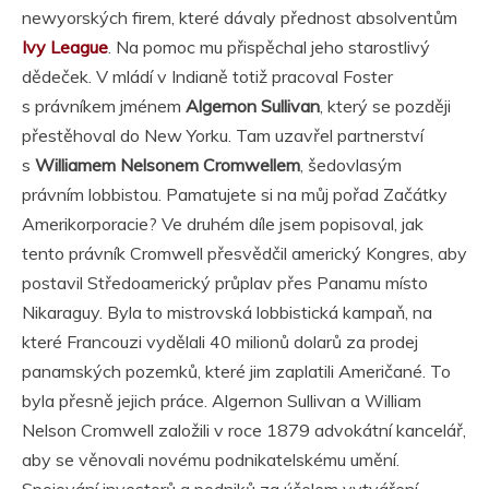
newyorských firem, které dávaly přednost absolventům
Ivy League
. Na pomoc mu přispěchal jeho starostlivý
dědeček. V mládí v Indianě totiž pracoval Foster
s právníkem jménem
Algernon Sullivan
, který se později
přestěhoval do New Yorku. Tam uzavřel partnerství
s
Williamem Nelsonem Cromwellem
, šedovlasým
právním lobbistou. Pamatujete si na můj pořad Začátky
Amerikorporacie? Ve druhém díle jsem popisoval, jak
tento právník Cromwell přesvědčil americký Kongres, aby
postavil Středoamerický průplav přes Panamu místo
Nikaraguy. Byla to mistrovská lobbistická kampaň, na
které Francouzi vydělali 40 milionů dolarů za prodej
panamských pozemků, které jim zaplatili Američané. To
byla přesně jejich práce. Algernon Sullivan a William
Nelson Cromwell založili v roce 1879 advokátní kancelář,
aby se věnovali novému podnikatelskému umění.
Spojování investorů a podniků za účelem vytváření