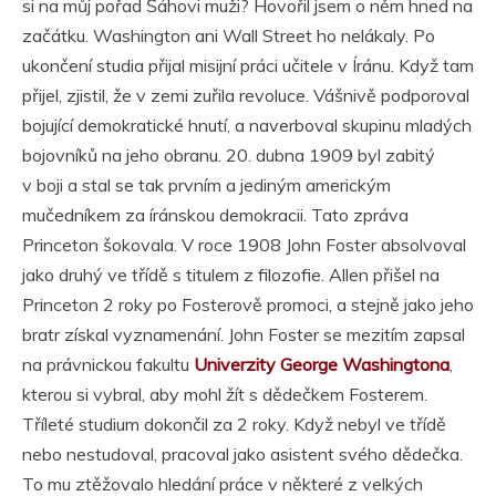
si na můj pořad Šáhovi muži? Hovořil jsem o něm hned na
začátku. Washington ani Wall Street ho nelákaly. Po
ukončení studia přijal misijní práci učitele v Íránu. Když tam
přijel, zjistil, že v zemi zuřila revoluce. Vášnivě podporoval
bojující demokratické hnutí, a naverboval skupinu mladých
bojovníků na jeho obranu. 20. dubna 1909 byl zabitý
v boji a stal se tak prvním a jediným americkým
mučedníkem za íránskou demokracii. Tato zpráva
Princeton šokovala. V roce 1908 John Foster absolvoval
jako druhý ve třídě s titulem z filozofie. Allen přišel na
Princeton 2 roky po Fosterově promoci, a stejně jako jeho
bratr získal vyznamenání. John Foster se mezitím zapsal
na právnickou fakultu
Univerzity George Washingtona
,
kterou si vybral, aby mohl žít s dědečkem Fosterem.
Tříleté studium dokončil za 2 roky. Když nebyl ve třídě
nebo nestudoval, pracoval jako asistent svého dědečka.
To mu ztěžovalo hledání práce v některé z velkých