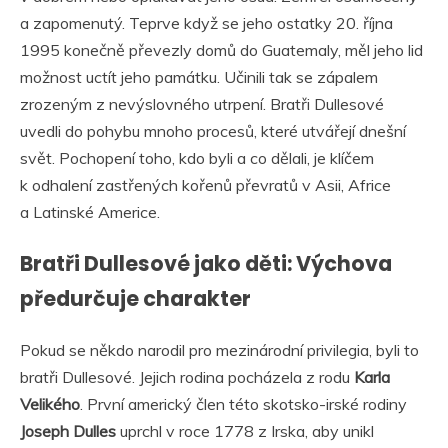
a zapomenutý. Teprve když se jeho ostatky 20. října
1995 konečně převezly domů do Guatemaly, měl jeho lid
možnost uctít jeho památku. Učinili tak se zápalem
zrozeným z nevýslovného utrpení. Bratři Dullesové
uvedli do pohybu mnoho procesů, které utvářejí dnešní
svět. Pochopení toho, kdo byli a co dělali, je klíčem
k odhalení zastřených kořenů převratů v Asii, Africe
a Latinské Americe.
Bratři Dullesové jako děti: Výchova
předurčuje charakter
Pokud se někdo narodil pro mezinárodní privilegia, byli to
bratři Dullesové. Jejich rodina pocházela z rodu
Karla
Velikého
. První americký člen této skotsko-irské rodiny
Joseph Dulles
uprchl v roce 1778 z Irska, aby unikl