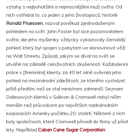
vztahy s nejbohatšími a nejmocnějšími muži světa. Od
nich vstřebal to, co jeden z jeho životopisců, historik
Ronald Pruessen
, nazval poněkud zjednodušeným
pohledem na svět. John Foster byl sice pozorovatelem
světa, ale jeho myšlenky vždycky vykazovaly černobílý
pohled, který byl spojen s pobytem ve slonovinové věži
na Wall Streetu. Způsob, jakým se díval na svět se
utvářel na základě celoživotních zkušeností. Každodenní
práce s [firemními] klienty za 40 let silně ovlivnila jeho
pohled na mezinárodní záležitosti, ze kterého vycházel
ještě předtím, než se stal ministrem zahraničí. Seznam
Dullesových klientů v Sullivan & Cromwell nebyl ničím
menším než průvodcem po největších nadnárodních
korporacích Ameriky počátku 20. století. Některé z nich
byly společnosti, které Cromwell přivedl do firmy už před
lety. Například
Cuban Cane Sugar Corporation