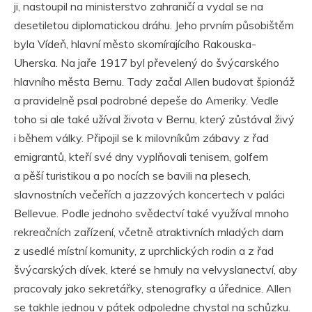
ji, nastoupil na ministerstvo zahraničí a vydal se na
desetiletou diplomatickou dráhu. Jeho prvním působištěm
byla Vídeň, hlavní město skomírajícího Rakouska-
Uherska. Na jaře 1917 byl převelený do švýcarského
hlavního města Bernu. Tady začal Allen budovat špionáž
a pravidelně psal podrobné depeše do Ameriky. Vedle
toho si ale také užíval života v Bernu, který zůstával živý
i během války. Připojil se k milovníkům zábavy z řad
emigrantů, kteří své dny vyplňovali tenisem, golfem
a pěší turistikou a po nocích se bavili na plesech,
slavnostních večeřích a jazzových koncertech v paláci
Bellevue. Podle jednoho svědectví také využíval mnoho
rekreačních zařízení, včetně atraktivních mladých dam
z usedlé místní komunity, z uprchlických rodin a z řad
švýcarských dívek, které se hrnuly na velvyslanectví, aby
pracovaly jako sekretářky, stenografky a úřednice. Allen
se takhle jednou v pátek odpoledne chystal na schůzku.