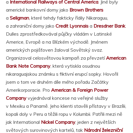
a
International Railways of Central America
. Jiné byly
americké bankovní domy jako
Brown Brothers
a
Seligman
, které tehdy fakticky řídily Nikaraguu,
a zahraniční domy jako
Credit Lyonnais
a
Dresdner Bank
.
Dulles zprostředkovával půjčky vládám v Latinské
Americe, Evropě a na Blízkém východě. Jménem
amerických pojišťoven žaloval Sovětský svaz.
Organizoval celosvětovou kampaň za převzetí
American
Bank Note Company
, která vytiskla osudnou
nikaraguajskou známku s fiktivní erupcí sopky. Hovořil
jsem o tom ve druhém díle mého pořadu Začátky
Amerikorporacie. Pro
American & Foreign Power
Company
vyjednával koncese na veřejné služby
v Mexiku a Panamě. Jeho klienti stavěli přístavy v Brazílii,
kopali doly v Peru a těžili ropu v Kolumbii. Patřili mezi ně
jak International
Nickel Company
, jeden z největších
světových surovinových kartelů, tak
Národní železniční