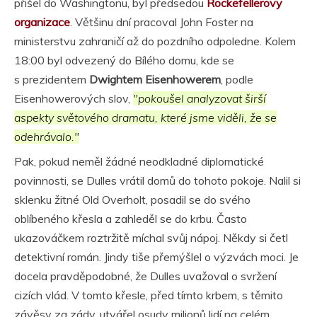
přišel do Washingtonu, byl předsedou
Rockefellerovy
organizace
. Většinu dní pracoval John Foster na
ministerstvu zahraničí až do pozdního odpoledne. Kolem
18:00 byl odvezený do Bílého domu, kde se
s prezidentem
Dwightem Eisenhowerem
, podle
Eisenhowerových slov,
"pokoušel analyzovat širší
aspekty světového dramatu, které jsme viděli, že se
odehrávalo."
Pak, pokud neměl žádné neodkladné diplomatické
povinnosti, se Dulles vrátil domů do tohoto pokoje. Nalil si
sklenku žitné Old Overholt, posadil se do svého
oblíbeného křesla a zahleděl se do krbu. Často
ukazováčkem roztržitě míchal svůj nápoj. Někdy si četl
detektivní román. Jindy tiše přemýšlel o výzvách moci. Je
docela pravděpodobné, že Dulles uvažoval o svržení
cizích vlád. V tomto křesle, před tímto krbem, s těmito
závěsy za zády, utvářel osudy milionů lidí na celém