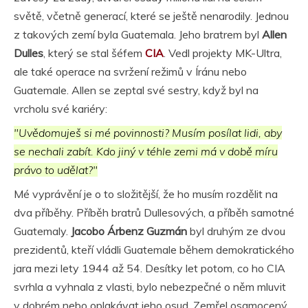
světě, včetně generací, které se ještě nenarodily. Jednou
z takových zemí byla Guatemala. Jeho bratrem byl
Allen
Dulles
, který se stal šéfem
CIA
. Vedl projekty MK-Ultra,
ale také operace na svržení režimů v Íránu nebo
Guatemale. Allen se zeptal své sestry, když byl na
vrcholu své kariéry:
"Uvědomuješ si mé povinnosti? Musím posílat lidi, aby
se nechali zabít. Kdo jiný v téhle zemi má v době míru
právo to udělat?"
Mé vyprávění je o to složitější, že ho musím rozdělit na
dva příběhy. Příběh bratrů Dullesových, a příběh samotné
Guatemaly.
Jacobo Árbenz Guzmán
byl druhým ze dvou
prezidentů, kteří vládli Guatemale během demokratického
jara mezi lety 1944 až 54. Desítky let potom, co ho CIA
svrhla a vyhnala z vlasti, bylo nebezpečné o něm mluvit
v dobrém nebo oplakávat jeho osud. Zemřel osamocený