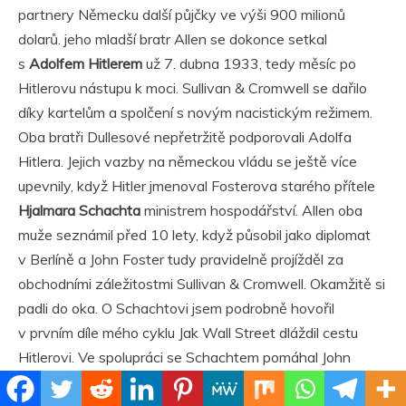
partnery Německu další půjčky ve výši 900 milionů
dolarů. jeho mladší bratr Allen se dokonce setkal
s
Adolfem Hitlerem
už 7. dubna 1933, tedy měsíc po
Hitlerovu nástupu k moci. Sullivan & Cromwell se dařilo
díky kartelům a spolčení s novým nacistickým režimem.
Oba bratři Dullesové nepřetržitě podporovali Adolfa
Hitlera. Jejich vazby na německou vládu se ještě více
upevnily, když Hitler jmenoval Fosterova starého přítele
Hjalmara Schachta
ministrem hospodářství. Allen oba
muže seznámil před 10 lety, když působil jako diplomat
v Berlíně a John Foster tudy pravidelně projížděl za
obchodními záležitostmi Sullivan & Cromwell. Okamžitě si
padli do oka. O Schachtovi jsem podrobně hovořil
v prvním díle mého cyklu Jak Wall Street dláždil cestu
Hitlerovi. Ve spolupráci se Schachtem pomáhal John
Foster Hitlerovu Německu najít v Americe bohaté zdroje
financování pro nacistické státní úřady, banky a průmysl.