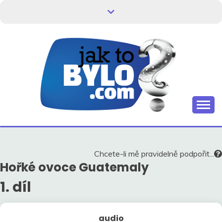
Skip
to
content
Kdo neví, jak to bylo, neovlivní, jak to bude.
HISTORIE V
SOUVISLOSTECH
Chcete-li mě pravidelně podpořit...
Hořké ovoce Guatemaly
1. díl
audio