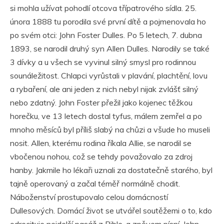
si mohla užívat pohodlí otcova třípatrového sídla. 25.
února 1888 tu porodila své první dítě a pojmenovala ho
po svém otci: John Foster Dulles. Po 5 letech, 7. dubna
1893, se narodil druhý syn Allen Dulles. Narodily se také
3 dívky a u všech se vyvinul silný smysl pro rodinnou
sounáležitost. Chlapci vyrůstali v plavání, plachtění, lovu
a rybaření, ale ani jeden z nich nebyl nijak zvlášť silný
nebo zdatný. John Foster přežil jako kojenec těžkou
horečku, ve 13 letech dostal tyfus, málem zemřel a po
mnoho měsíců byl příliš slabý na chůzi a všude ho museli
nosit. Allen, kterému rodina říkala Allie, se narodil se
vbočenou nohou, což se tehdy považovalo za zdroj
hanby. Jakmile ho lékaři uznali za dostatečně starého, byl
tajně operovaný a začal téměř normálně chodit.
Náboženství prostupovalo celou domácností
Dullesových. Domácí život se utvářel soutěžemi o to, kdo