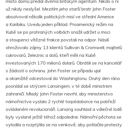
místo domů předal dvěma britským agentům. Nikdo o ní
už nikdy neslyšel. Mezitím jeho starší bratr John Foster
absolvoval několik politických misí ve střední Americe
a Karibiku. Uvedu jeden příklad. Proamerický režim na
Kubě se po prohraných volbách snažil udržet u moci
a stoupenci vítězné frakce povstali na odpor. Násilí
ohrožovalo zájmy 13 klientů Sullivan & Cromwell, majitelů
cukrovarů, železnic a dolů, kteří měli na Kubě
investovaných 170 milionů dolarů. Obrátili se na kancelář
s žádostí o ochranu. John Foster se případu ujal
a okamžitě odcestoval do Washingtonu. Druhý den ráno
posnídal se strýcem Lansingem, v té době ministrem
zahraničí. Mladý John Foster navrhl, aby ministerstvo
námořnictva vyslalo 2 rychlé torpédoborce na pobřeží
ovládaném revolucionáři. Lansing souhlasil a válečné lodě
byly vyslané ještě téhož odpoledne. Námořní pěchota se
vylodila a rozptýlila se na venkově, aby potlačila protesty