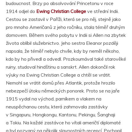
budoucnost. Brzy po absolvování Princetonu v roce
1914 odjel do
Ewing Christian College
ve střední Indii.
Cestou se zastavil v Paříži, která se pro něj, stejně jako
pro mnoho Američanů z jeho ročníku, stala téměř druhým
domovem. Během svého pobytu v Indii si Allen na zbytek
života oblíbil služebnictvo. Jeho sestra Eleanor později
napsala, že téměř nebylo chvíle, kdy by neměl někoho,
kdo by ho přivedl a odvedl. Prozkoumával také starověké
ruiny, studoval hindštinu a sanskrt. Allen dokončil rok
výuky na Ewing Christian College a chtěl se vrátit.
Nemohl se vrátit domů přes Atlantik, protože hrozilo
nebezpečí útoku německých ponorek. Proto se na jaře
1915 vydal na východ, parníkem a vlakem na
neuspěchanou cestu, která zahrnovala zastávky
v Singapuru, Hongkongu, Kantonu, Pekingu, Šanghaji
a Tokiu. Na každé zastávce ho vítali američtí diplomaté
a byl pozvaný na několik slavnostních recepcí. Pochopil