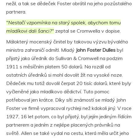
nežil, a tak se dědeček Foster obrátil na jeho pozůstalého
partnera.
"Nestačí vzpomínka na starý spolek, abychom tomu
mladíkovi dali šanci?"
zeptal se Cromwella v dopise.
Málokterý mocenský činitel by takovou výzvu bývalého
ministra zahraničí odmítl. Mladý
John Foster Dulles
byl
přijatý jako úředník do Sullivan & Cromwell na podzim
1911 s měsíčním platem 50 dolarů. Na rozdíl od
ostatních úředníků si mohl dovolit žít na vysoké noze.
Dědeček mu totiž dovolil čerpat 20 tisíc dolarů, které byly
vyčleněné jako mladíkovo dědictví. Tuto pomoc
potřeboval jen krátce. Díky síti známostí se mladý John
Foster ve firmě vypracoval rychleji než kdokoli jiný. V roce
1927, 16 let potom, co byl přijatý, byl jejím jediným řídícím
partnerem a jedním z nejlépe placených právníků na
světě. Allen se také vydal na cestu, která měla určit jeho