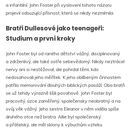
a infantilní. John Foster při vyslovení tohoto názoru
projevil odsuzující přísnost, která se nikdy nezmírnila.
Bratři Dullesové jako teenageři:
Studium a první kroky
John Foster byl od raného dětství vážný, disciplinovaný
a zdrženlivý, ale také ostře sebevědomý. Nikdy neztrácel
nervy ani si nestěžoval, ale pohrdal těmi, kdo
nedosahovali jeho měřítek. K jeho oblíbeným činnostem
patřilo memorování dlouhých biblických pasáží. Oba bratři
se už tehdy výrazně lišili povahově. John Foster byl
pracovitý, úzce zaměřený, společensky neobratný a na
svůj věk vážný. Jeho sestra Eleanor v něm viděla spíše
druhého otce než bratra. Allie byl společenský
a přátelský, ale měl sklony k výbuchům vzteku.