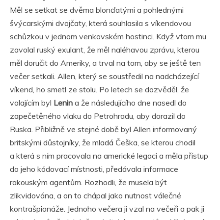
Měl se setkat se dvěma blonďatými a pohlednými
švýcarskými dvojčaty, která souhlasila s víkendovou
schůzkou v jednom venkovském hostinci. Když vtom mu
zavolal ruský exulant, že měl naléhavou zprávu, kterou
měl doručit do Ameriky, a trval na tom, aby se ještě ten
večer setkali. Allen, který se soustředil na nadcházející
víkend, ho smetl ze stolu. Po letech se dozvěděl, že
volajícím byl
Lenin
a že následujícího dne nasedl do
zapečetěného vlaku do Petrohradu, aby dorazil do
Ruska. Přibližně ve stejné době byl Allen informovaný
britskými důstojníky, že mladá Češka, se kterou chodil
a která s ním pracovala na americké legaci a měla přístup
do jeho kódovací místnosti, předávala informace
rakouským agentům. Rozhodli, že musela být
zlikvidována, a on to chápal jako nutnost válečné
kontrašpionáže. Jednoho večera ji vzal na večeři a pak ji