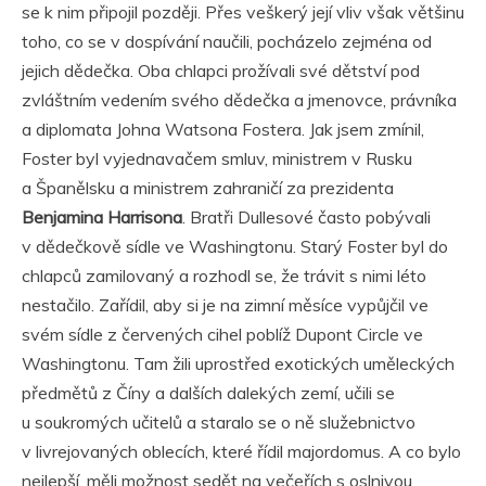
se k nim připojil později. Přes veškerý její vliv však většinu
toho, co se v dospívání naučili, pocházelo zejména od
jejich dědečka. Oba chlapci prožívali své dětství pod
zvláštním vedením svého dědečka a jmenovce, právníka
a diplomata Johna Watsona Fostera. Jak jsem zmínil,
Foster byl vyjednavačem smluv, ministrem v Rusku
a Španělsku a ministrem zahraničí za prezidenta
Benjamina Harrisona
. Bratři Dullesové často pobývali
v dědečkově sídle ve Washingtonu. Starý Foster byl do
chlapců zamilovaný a rozhodl se, že trávit s nimi léto
nestačilo. Zařídil, aby si je na zimní měsíce vypůjčil ve
svém sídle z červených cihel poblíž Dupont Circle ve
Washingtonu. Tam žili uprostřed exotických uměleckých
předmětů z Číny a dalších dalekých zemí, učili se
u soukromých učitelů a staralo se o ně služebnictvo
v livrejovaných oblecích, které řídil majordomus. A co bylo
nejlepší, měli možnost sedět na večeřích s oslnivou