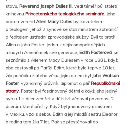
stavu.
Reverend Joseph Dulles III.
vedl téměř půl století
knihovnu
Princetonského teologického semináře
. Jeho
bratr reverend
Allen Macy Dulles
byl kazatelem
a teologem, jehož 2 synové se stali ministrem zahraničí
a ředitelem ústřední zpravodajské služby. Byli to bratři
Allen a John Foster. Jedna z nejkosmopolitnějších
mladých Američanek své generace,
Edith Fosterová
, se
seznámila s Allenem Macy Dullesem v roce 1881, když
oba cestovali po Paříži. Edith, které bylo teprve 18 let,
žila pohádku zlatého věku. Jejím otcem byl
John Watson
Foster
, významný právník, diplomat a pilíř
Republikánské
strany
. Foster byl fascinovaný dětmi a když jeho jediný
syn a 1 z dcer zemřeli v dětství, věnoval pozornost 2
dcerám, které přežily. Když byl jmenovaný ministrem
v Mexiku, vzal s sebou Edith a její mladší sestru Eleanor
a rodina tam žila 7 let. Pak se přestěhovali do