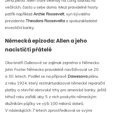
žena pletla. Allen trávil víkendy na Long Islandu na
večírcích, často u sebe doma. Mezi pravidelné hosty
patřili například
Archie Roosevelt
, syn bývalého
prezidenta
Theodora Roosevelta
a spoluzakladatel
investiční banky.
Německá epizoda: Allen a jeho
nacističtí přátelé
Oba bratři Dullesové se zajímali zejména o Německo.
John Foster Německo pravidelně navštěvoval ve 20.
a 30. letech. Podílel se na přípravě
Dawesova
plánu
z roku 1924, který restrukturalizoval německé reparační
platby a otevřel obrovské trhy pro americké banky. Ještě
téhož roku zařídil, aby 5 z nich poskytlo německým
dlužníkům půjčky ve výši 100 milionů dolarů.
V následujících 7 letech zprostředkoval se svými