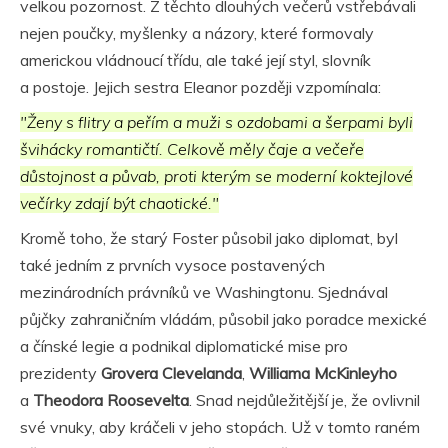
velkou pozornost. Z těchto dlouhých večerů vstřebávali
nejen poučky, myšlenky a názory, které formovaly
americkou vládnoucí třídu, ale také její styl, slovník
a postoje. Jejich sestra Eleanor později vzpomínala:
"Ženy s flitry a peřím a muži s ozdobami a šerpami byli
švihácky romantičtí. Celkově měly čaje a večeře
důstojnost a půvab, proti kterým se moderní koktejlové
večírky zdají být chaotické."
Kromě toho, že starý Foster působil jako diplomat, byl
také jedním z prvních vysoce postavených
mezinárodních právníků ve Washingtonu. Sjednával
půjčky zahraničním vládám, působil jako poradce mexické
a čínské legie a podnikal diplomatické mise pro
prezidenty
Grovera Clevelanda
,
Williama McKinleyho
a
Theodora Roosevelta
. Snad nejdůležitější je, že ovlivnil
své vnuky, aby kráčeli v jeho stopách. Už v tomto raném