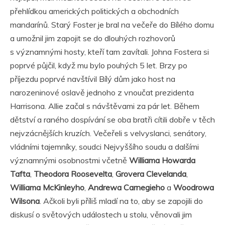
přehlídkou amerických politických a obchodních
mandarínů. Starý Foster je bral na večeře do Bílého domu
a umožnil jim zapojit se do dlouhých rozhovorů
s významnými hosty, kteří tam zavítali. Johna Fostera si
poprvé půjčil, když mu bylo pouhých 5 let. Brzy po
příjezdu poprvé navštívil Bílý dům jako host na
narozeninové oslavě jednoho z vnoučat prezidenta
Harrisona. Allie začal s návštěvami za pár let. Během
dětství a raného dospívání se oba bratři cítili dobře v těch
nejvzácnějších kruzích. Večeřeli s velvyslanci, senátory,
vládními tajemníky, soudci Nejvyššího soudu a dalšími
významnými osobnostmi včetně
Williama Howarda
Tafta
,
Theodora Roosevelta
,
Grovera Clevelanda
,
Williama McKinleyho
,
Andrewa Carnegieho
a
Woodrowa
Wilsona
. Ačkoli byli příliš mladí na to, aby se zapojili do
diskusí o světových událostech u stolu, věnovali jim