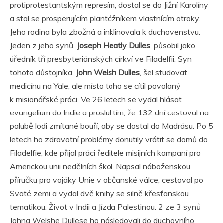
protiprotestantským represím, dostal se do Jižní Karolíny
a stal se prosperujícím plantážníkem vlastnícím otroky.
Jeho rodina byla zbožná a inklinovala k duchovenstvu.
Jeden z jeho synů,
Joseph Heatly Dulles
, působil jako
úředník tří presbyteriánských církví ve Filadelfii. Syn
tohoto důstojníka,
John Welsh Dulles
, šel studovat
medicínu na Yale, ale místo toho se cítil povolaný
k misionářské práci. Ve 26 letech se vydal hlásat
evangelium do Indie a proslul tím, že 132 dní cestoval na
palubě lodi zmítané bouří, aby se dostal do Madrásu. Po 5
letech ho zdravotní problémy donutily vrátit se domů do
Filadelfie, kde přijal práci ředitele misijních kampaní pro
Americkou unii nedělních škol. Napsal náboženskou
příručku pro vojáky Unie v občanské válce, cestoval po
Svaté zemi a vydal dvě knihy se silně křesťanskou
tematikou: Život v Indii a Jízda Palestinou. 2 ze 3 synů
Johna Welshe Dullese ho následovali do duchovního