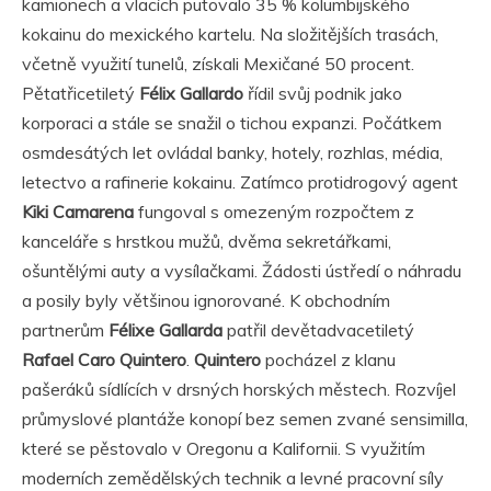
kamionech a vlacích putovalo 35 % kolumbijského
kokainu do mexického kartelu. Na složitějších trasách,
včetně využití tunelů, získali Mexičané 50 procent.
Pětatřicetiletý
Félix Gallardo
řídil svůj podnik jako
korporaci a stále se snažil o tichou expanzi. Počátkem
osmdesátých let ovládal banky, hotely, rozhlas, média,
letectvo a rafinerie kokainu. Zatímco protidrogový agent
Kiki Camarena
fungoval s omezeným rozpočtem z
kanceláře s hrstkou mužů, dvěma sekretářkami,
ošuntělými auty a vysílačkami. Žádosti ústředí o náhradu
a posily byly většinou ignorované. K obchodním
partnerům
Félixe Gallarda
patřil devětadvacetiletý
Rafael Caro Quintero
.
Quintero
pocházel z klanu
pašeráků sídlících v drsných horských městech. Rozvíjel
průmyslové plantáže konopí bez semen zvané sensimilla,
které se pěstovalo v Oregonu a Kalifornii. S využitím
moderních zemědělských technik a levné pracovní síly