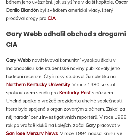
během jeho uvěznění. Jak uslyšíme v další kapitole,
Oscar
Danilo Blandón
byl svědkem americké vlády, který
prodával drogy pro
CIA
.
Gary Webb odhalil obchod s drogami
CIA
Gary Webb
navštěvoval komunitní vysokou školu v
Indianapolisu, kde studentské noviny publikovaly jeho
hudební recenze. Čtyři roky studoval žurnalistiku na
Northern Kentucky University
. V roce 1980 se stal
spoluautorem seriálu pro
Kentucky Post
s názvem
Uhelná spojka o vraždě prezidenta uhelné společnosti,
která byla spojená s organizovaným zločinem. Získal za
něj národní cenu investigativních reportérů. V roce 1988,
rok po vraždě kluků na kolejích, začal
Gary
pracovat v
San Jose Mercury News
. V roce 1994 napsal knihu, ve