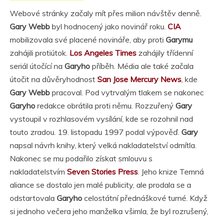
Webové stránky začaly mít přes milion návštěv denně.
Gary Webb
byl hodnocený jako novinář roku.
CIA
mobilizovala své placené novináře, aby proti
Garymu
zahájili protiútok.
Los Angeles Times
zahájily třídenní
seriál útočící na
Garyho
příběh. Média ale také začala
útočit na důvěryhodnost
San Jose Mercury News
, kde
Gary Webb
pracoval. Pod vytrvalým tlakem se nakonec
Garyho
redakce obrátila proti němu. Rozzuřený
Gary
vystoupil v rozhlasovém vysílání, kde se rozohnil nad
touto zradou. 19. listopadu 1997 podal výpověď.
Gary
napsal návrh knihy, který velká nakladatelství odmítla.
Nakonec se mu podařilo získat smlouvu s
nakladatelstvím
Seven Stories Press
. Jeho knize Temná
aliance se dostalo jen malé publicity, ale prodala se a
odstartovala
Garyho
celostátní přednáškové turné. Když
si jednoho večera jeho manželka všimla, že byl rozrušený,