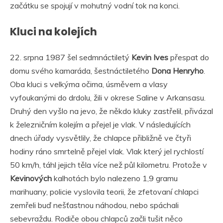
začátku se spojují v mohutný vodní tok na konci.
Kluci na kolejích
22. srpna 1987 šel sedmnáctiletý
Kevin Ives
přespat do
domu svého kamaráda, šestnáctiletého
Dona Henryho
.
Oba kluci s velkýma očima, úsměvem a vlasy
vyfoukanými do drdolu, žili v okrese Saline v Arkansasu.
Druhý den vyšlo na jevo, že někdo kluky zastřelil, přivázal
k železničním kolejím a přejel je vlak. V následujících
dnech úřady vysvětlily, že chlapce přibližně ve čtyři
hodiny ráno smrtelně přejel vlak. Vlak který jel rychlostí
50 km/h, táhl jejich těla více než půl kilometru. Protože v
Kevinových
kalhotách bylo nalezeno 1,9 gramu
marihuany, policie vyslovila teorii, že zfetovaní chlapci
zemřeli buď nešťastnou náhodou, nebo spáchali
sebevraždu. Rodiče obou chlapců začli tušit něco