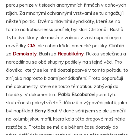
perou peníze v tisícech anonymních firmách v daňových
rájích. Za mnohými ochrannými vrstvami se tu angažují i
někteří politici. Dvěma hlavními syndikáty, které se na
tomto narkobusinessu podíleli, byl klan Clintonů i Bushů.
Tyto dva klany ale musíme vnímat v zastoupení nejen
rozvědky
CIA
, ale i obou křídel americké politiky.
Clinton
za
Demokraty
,
Bush
za
Republikány
. Rukou společnou a
nerozdílnou se obě skupiny podílely na stejné věci. Pro
člověka, který se ke mě dostal poprvé v tomto pořadu, to
zní jako naprosto bizarní pohádkaření. Proto doporučuji
mé dokumenty, které se touto tématikou zabývají do
hloubky. V dokumentu o
Pablo Escobarovi
jsem tyto
skutečnosti pokryl včetně důkazů a výpovědí pilotů, jako
byl například
Berry Seal
. V dané sérii jsem se ale zaměřil
na kolumbijskou mafii, která kola této drogové mašinérie
roztáčela. Protože se mě ale během času dostaly do
rukou další dokumenty, rozhodl jsem se této problematice