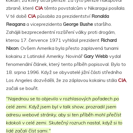
zbraně, které
CIA
těmto povstalcům v Nikaragui posílala.
V té době
CIA
působila za prezidentství
Ronalda
Reagana
a viceprezidenta
George Bushe
staršího.
Zahájili bezprecedentní rozšíření války proti drogám,
kterou 17. července 1971 vyhlásil prezident
Richard
Nixon
. Ovšem Amerika byla přesto zaplavená tunami
kokainu z Latinské Ameriky. Novinář
Gary Webb
vydal
fenomenální článek, který tento příběh popisoval. Bylo to
18. srpna 1996. Když se obyvatelé jižní části středního
Los Angeles dozvěděli, že za záplavou kokainu stála
CIA
,
začali se bouřit.
"Najednou se to objevilo v rozhlasových pořadech po
celé zemi. Když jsem byl v talk show, prozradil jsem
adresu webové stránky, aby si ten příběh mohl přečíst
kdokoli v celé zemi. Skutečný rozruch nastal, když si to
lidé začali číst sami."