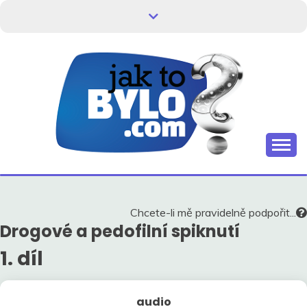
Skip
to
content
Kdo neví, jak to bylo, neovlivní, jak to bude.
HISTORIE V
SOUVISLOSTECH
Chcete-li mě pravidelně podpořit...
Drogové a pedofilní spiknutí
1. díl
audio