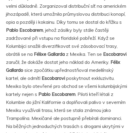
velmi důkladně. Zorganizoval distribuční síť na americkém
jihozápadě, která umožnila průmyslovou distribuci konopí,
opia a později i kokainu. Díky tomu se dostal do křížku s
Pablo Escobarem
, jehož zásilky byly stále častěji
zadržované při vstupu na floridské pobřeží. Když se
Kolumbijci snažili diverzifikovat své zásobovací trasy,
obrátili se na
Félixe Gallarda
z Mexika. Ten se
Escobarovi
zaručil, že dokáže dostat jeho náklad do Ameriky.
Félix
Gallardo
sice zpočátku upřednostňoval medellínský
kartel, ale odmítl
Escobarovi
poskytnout exkluzivitu.
Mexiko bylo otevřené pro obchod se všemi kolumbijskými
kartely nejen s
Pablo Escobarem
. Piloti kteří létali z
Kolumbie do jižní Kalifornie a doplňovali palivo v severním
Mexiku využívali trasu, která se stala známou jako
Trampolína. Mexičané ale postupně přebírali dominanci.
Na běžných jednoduchých trasách s drogami ukrytými v