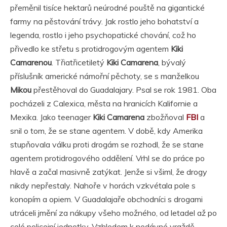
přeměnil tisíce hektarů neúrodné pouště na gigantické
farmy na pěstování trávy. Jak rostlo jeho bohatství a
legenda, rostlo i jeho psychopatické chování, což ho
přivedlo ke střetu s protidrogovým agentem
Kiki
Camarenou
. Třiatřicetiletý
Kiki Camarena
, bývalý
příslušník americké námořní pěchoty, se s manželkou
Mikou
přestěhoval do Guadalajary. Psal se rok 1981. Oba
pocházeli z Calexica, města na hranicích Kalifornie a
Mexika. Jako teenager
Kiki Camarena
zbožňoval
FBI
a
snil o tom, že se stane agentem. V době, kdy Amerika
stupňovala válku proti drogám se rozhodl, že se stane
agentem protidrogového oddělení. Vrhl se do práce po
hlavě a začal masivně zatýkat. Jenže si všiml, že drogy
nikdy nepřestaly. Nahoře v horách vzkvétala pole s
konopím a opiem. V Guadalajaře obchodníci s drogami
utráceli jmění za nákupy všeho možného, od letadel až po
celé policejní jednotky. Vzhledem k nedávné vraždě