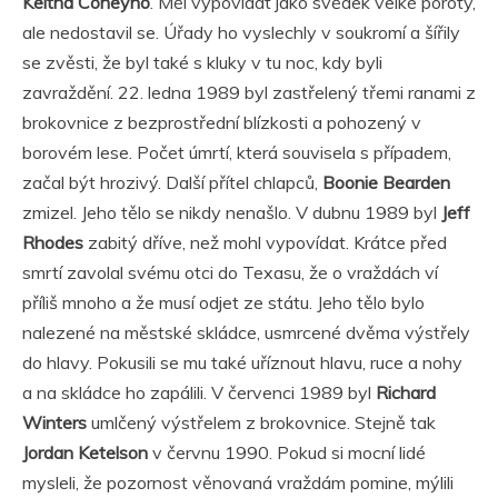
Keitha Coneyho
. Měl vypovídat jako svědek velké poroty,
ale nedostavil se. Úřady ho vyslechly v soukromí a šířily
se zvěsti, že byl také s kluky v tu noc, kdy byli
zavraždění. 22. ledna 1989 byl zastřelený třemi ranami z
brokovnice z bezprostřední blízkosti a pohozený v
borovém lese. Počet úmrtí, která souvisela s případem,
začal být hrozivý. Další přítel chlapců,
Boonie Bearden
zmizel. Jeho tělo se nikdy nenašlo. V dubnu 1989 byl
Jeff
Rhodes
zabitý dříve, než mohl vypovídat. Krátce před
smrtí zavolal svému otci do Texasu, že o vraždách ví
příliš mnoho a že musí odjet ze státu. Jeho tělo bylo
nalezené na městské skládce, usmrcené dvěma výstřely
do hlavy. Pokusili se mu také uříznout hlavu, ruce a nohy
a na skládce ho zapálili. V červenci 1989 byl
Richard
Winters
umlčený výstřelem z brokovnice. Stejně tak
Jordan Ketelson
v červnu 1990. Pokud si mocní lidé
mysleli, že pozornost věnovaná vraždám pomine, mýlili