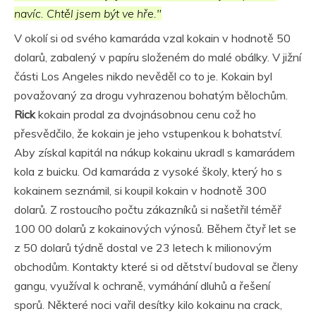
navíc. Chtěl jsem být ve hře."
V okolí si od svého kamaráda vzal kokain v hodnotě 50
dolarů, zabalený v papíru složeném do malé obálky. V jižní
části Los Angeles nikdo nevěděl co to je. Kokain byl
považovaný za drogu vyhrazenou bohatým bělochům.
Rick
kokain prodal za dvojnásobnou cenu což ho
přesvědčilo, že kokain je jeho vstupenkou k bohatství.
Aby získal kapitál na nákup kokainu ukradl s kamarádem
kola z buicku. Od kamaráda z vysoké školy, který ho s
kokainem seznámil, si koupil kokain v hodnotě 300
dolarů. Z rostoucího počtu zákazníků si našetřil téměř
100 00 dolarů z kokainových výnosů. Během čtyř let se
z 50 dolarů týdně dostal ve 23 letech k milionovým
obchodům. Kontakty které si od dětství budoval se členy
gangu, využíval k ochraně, vymáhání dluhů a řešení
sporů. Některé noci vařil desítky kilo kokainu na crack,