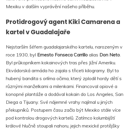
Mexiku v dalším vyprávění našeho příběhu.
Protidrogový agent Kiki Camarena a
kartel v Guadalajaře
Nejstarším šéfem guadalajarského kartelu, narozeným v
roce 1930, byl
Ernesto Fonseca Carrillo
alias
Don Neto
.
Byl průkopníkem kokainových tras přes Jižní Ameriku.
Ekvádorská armáda ho zajala s třiceti kilogramy. Byl to
hubený bandita s orlíma očima, který zplodil hordy dětí s
různými manželkami a milenkami. Financoval opiové a
konopné plantáže a dodával kokain do Los Angeles, San
Diega a Tijuany. Své nájemné vrahy najímal u jiných
překupníků. Postupem času začlo být Mexiko stále více
pod kontrolou drogových kartelů. Zatímco kolumbijští
králové hlučně stoupali nahoru, jejich mexické protějšky