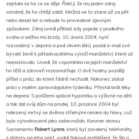
zeptala se ho co se děje. Řekl jí, že mu jeden zdroj
oznámil, že ho chtějí zabít. Možná se to stane až za pět
nebo deset let a nebude to provedené zjevným
způsobem. Zdroj uvedl příklad, kdy pojede z prudkého
svahu a selžou mu brzdy. 10. února 2004, nyní
rozvedený v depresi a pod vlivem léků, poslal e-mail své
bývalé ženě k pětadvacátému výročí manželství, které už
neexistovalo. Uvedl, že vzpomínka na jejich manželství
ho těší a zároveň rozesmutňuje. O dvě hodiny později
přišel o práci, do které řádně nechodil. Nakonec získal
práci v malém zpravodajském týdeníku. Přestal brát léky
na depresi. S potížemi splácel hypotéku a výživné na děti
a tak dal svůj dům na prodej. 10. prosince 2004 byl
nalezený mrtvý se dvěma střelnými ranami do hlavy, což
bylo vyhodnocené jako sebevražda. Koroner okresu
Sacramento
Robert Lyons
, který byl zavalený telefonáty
s dotazy na jeho smrt, vydal tiskové prohlášení, že šlo o