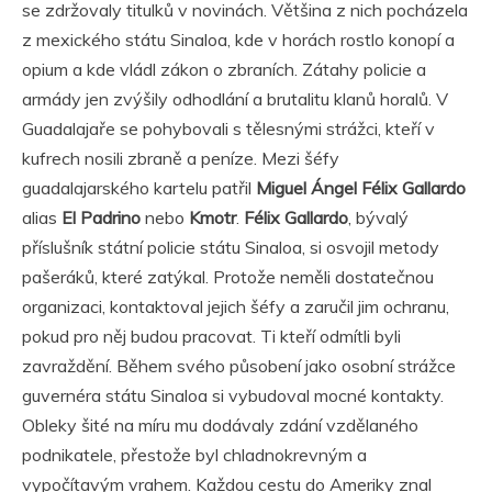
se zdržovaly titulků v novinách. Většina z nich pocházela
z mexického státu Sinaloa, kde v horách rostlo konopí a
opium a kde vládl zákon o zbraních. Zátahy policie a
armády jen zvýšily odhodlání a brutalitu klanů horalů. V
Guadalajaře se pohybovali s tělesnými strážci, kteří v
kufrech nosili zbraně a peníze. Mezi šéfy
guadalajarského kartelu patřil
Miguel Ángel Félix Gallardo
alias
El Padrino
nebo
Kmotr
.
Félix Gallardo
, bývalý
příslušník státní policie státu Sinaloa, si osvojil metody
pašeráků, které zatýkal. Protože neměli dostatečnou
organizaci, kontaktoval jejich šéfy a zaručil jim ochranu,
pokud pro něj budou pracovat. Ti kteří odmítli byli
zavraždění. Během svého působení jako osobní strážce
guvernéra státu Sinaloa si vybudoval mocné kontakty.
Obleky šité na míru mu dodávaly zdání vzdělaného
podnikatele, přestože byl chladnokrevným a
vypočítavým vrahem. Každou cestu do Ameriky znal