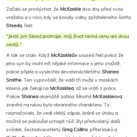
Začalo se proslýchat, že
McKaskle
dva dny před svou
vraždou a v noci, kdy se konaly volby zpřáteleného šerifa
Steeda
, řekl:
"Jestli Jim Steed prohraje, můj život nemá cenu ani dvou
centů."
A tak se stalo. Když
McKaskleův
soused řekl policii, že
jeho syn by mohl mít nějaké informace o jeho vraždě,
policie přijela a vyslechla devatenáctiletého
Shanea
Smithe
. Ten vypověděl, že viděl tři muže v maskách
klaunů, jak čekají na
McKasklea
, až se vrátí z práce.
Policie
Shanea
okamžitě zatkla. Mnohá
McKaskleova
zranění na rukou byla obranného charakteru. To
naznačovalo, že vedl vleklý zápas, bránil se útoku a
možná se pokoušel uchopit nůž. Byl předvolaný další
svědek, šestadvacetiletý
Greg Collins
, přítel kluků a