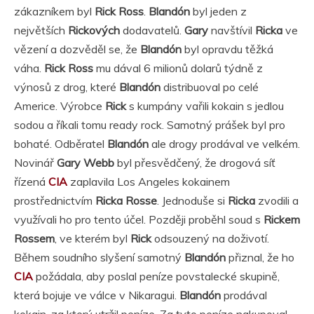
zákazníkem byl
Rick Ross
.
Blandón
byl jeden z
největších
Rickových
dodavatelů.
Gary
navštívil
Ricka
ve
vězení a dozvěděl se, že
Blandón
byl opravdu těžká
váha.
Rick Ross
mu dával 6 milionů dolarů týdně z
výnosů z drog, které
Blandón
distribuoval po celé
Americe. Výrobce
Rick
s kumpány vařili kokain s jedlou
sodou a říkali tomu ready rock. Samotný prášek byl pro
bohaté. Odběratel
Blandón
ale drogy prodával ve velkém.
Novinář
Gary Webb
byl přesvědčený, že drogová síť
řízená
CIA
zaplavila Los Angeles kokainem
prostřednictvím
Ricka Rosse
. Jednoduše si
Ricka
zvodili a
využívali ho pro tento účel. Později proběhl soud s
Rickem
Rossem
, ve kterém byl
Rick
odsouzený na doživotí.
Během soudního slyšení samotný
Blandón
přiznal, že ho
CIA
požádala, aby poslal peníze povstalecké skupině,
která bojuje ve válce v Nikaragui.
Blandón
prodával
kokain, za který utržil peníze. Za tyto peníze nakupoval