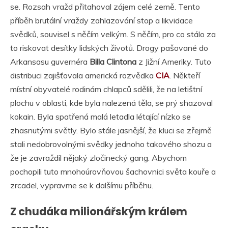
se. Rozsah vražd přitahoval zájem celé země. Tento
příběh brutální vraždy zahlazování stop a likvidace
svědků, souvisel s něčím velkým. S něčím, pro co stálo za
to riskovat desítky lidských životů. Drogy pašované do
Arkansasu guvernéra
Billa Clintona
z Jižní Ameriky. Tuto
distribuci zajišťovala americká rozvědka
CIA
. Někteří
místní obyvatelé rodinám chlapců sdělili, že na letištní
plochu v oblasti, kde byla nalezená těla, se prý shazoval
kokain. Byla spatřená malá letadla létající nízko se
zhasnutými světly. Bylo stále jasnější, že kluci se zřejmě
stali nedobrovolnými svědky jednoho takového shozu a
že je zavraždil nějaký zločinecký gang. Abychom
pochopili tuto mnohoúrovňovou šachovnici světa kouře a
zrcadel, vypravme se k dalšímu příběhu.
Z chudáka milionářským králem