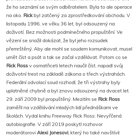
že ho seznámí se svým odběratelem. Byla to ale operace
na oko.
Rick
byl zatčený za zprostředkování obchodu. V
listopadu 1996, ve věku 36 let, byl odsouzený na
doživotí. Bez možnosti podmínečného propuštění. Ve
vězení se snažil dokázat, že byl jeho rozsudek
přemrštěný. Aby ale mohl se soudem komunikovat, musel
umět číst a psát a tak se začal vzdělávat. Potom co se
Rick Ross
v osmatřiceti letech naučil číst, napadl svůj
doživotní trest na základě zákona o třech výstrahách.
Federální odvolací soud rozhodl, že tři výstrahy byly
uplatněné chybně a byl znovu odsouzený na dvacet let.
29. září 2009 byl propuštěný. Mezitím se
Rick Ross
zaměřil na vzdělávání mladých lidí přednáškami ve
školách. Vydal knihu Freeway Rick Ross: Nevyřčená
autobiografie. V září 2019 poskytl rozhovor
moderátorovi
Alexi Jonesovi
, který ho také navštívil