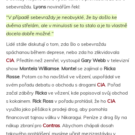
sebevraždu.
Lyons
novinářům řekl:
"V případě sebevraždy je neobvyklé, že by došlo ke
dvěma střelám, ale v minulosti se to stalo a je to vlastně
docela dobře možné."
Lidé stále diskutují o tom, zda šlo o sebevraždu
spáchanou během deprese, nebo zda ho zlikvidovala
CIA
. Předtím než zemřel, vystoupil
Gary Webb
v televizní
show
Montela Williamse
.
Montel
se zajímal o
Ricka
Rosse
. Potom co ho navštívil ve vězení, uspořádal ve
svém pořadu debatu o obchodu s drogami
CIA
. Pořad
začal záběry
Ricka
ve vězení, kde popisoval svůj obchod
s kokainem.
Rick Ross
v pořadu prohlásil, že ho
CIA
využila jako pěšáka k prodeji drog, aby pomohla
financovat tajnou válku v Nikaragui. Peníze z drog šly na
nákup zbraní pro
Contras
. Abychom chápali dosah
takového prohlášení, musíme učinit mezizastávku v