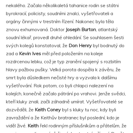
nekalého. Začala několikaletá tahanice rodin se státni
byrokracií, policisty, soudními znalci, vyšetřovateli a
orgány činnými v trestním řízení. Nakonec byla těla
znovu exhumovaná. Doktor
Joseph Burton
, atlantský
soudní lékař, provedl druhé ohledání. Se souhlasem šesti
svých kolegů konstatoval, že
Don Henry
byl bodnutý do
zad a
Kevin Ives
měl před položením na koleje
rozdrcenou lebku, což je typ zranění spojený s rozbitím
hlavy pažbou pušky. Velká porota dospěla k závěru, že
smrt byla důsledkem nečisté hry a vyzvala k dalšímu
vyšetřování. Rok potom, co byli chlapci nalezení na
kolejích, konečně začalo pátrání po vrahovi. Jenže svědci,
kteří kluky znali, začli záhadně umírat. Vyšetřovatelé se
dozvěděli, že
Keith Coney
byl s kluky tu noc, kdy byli
zavraždění a že Keithův bratranec byl poslední, kdo je
viděl živé.
Keith
řekl rodinným příslušníkům a přátelům, že