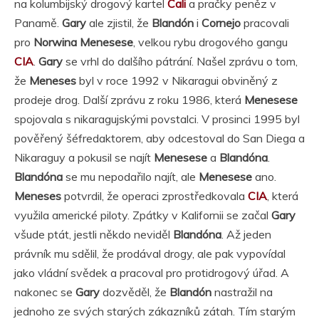
na kolumbijský drogový kartel
Cali
a pračky peněz v
Panamě.
Gary
ale zjistil, že
Blandón
i
Cornejo
pracovali
pro
Norwina Menesese
, velkou rybu drogového gangu
CIA
.
Gary
se vrhl do dalšího pátrání. Našel zprávu o tom,
že
Meneses
byl v roce 1992 v Nikaragui obviněný z
prodeje drog. Další zprávu z roku 1986, která
Menesese
spojovala s nikaragujskými povstalci. V prosinci 1995 byl
pověřený šéfredaktorem, aby odcestoval do San Diega a
Nikaraguy a pokusil se najít
Menesese
a
Blandóna
.
Blandóna
se mu nepodařilo najít, ale
Menesese
ano.
Meneses
potvrdil, že operaci zprostředkovala
CIA
, která
využila americké piloty. Zpátky v Kalifornii se začal
Gary
všude ptát, jestli někdo neviděl
Blandóna
. Až jeden
právník mu sdělil, že prodával drogy, ale pak vypovídal
jako vládní svědek a pracoval pro protidrogový úřad. A
nakonec se
Gary
dozvěděl, že
Blandón
nastražil na
jednoho ze svých starých zákazníků zátah. Tím starým