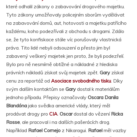
které odhalil zákony o zabavování drogového majetku.
Tyto zákony umožňovaly policejním sborům vydělávat
na zabavování domů, aut, hotovosti a majetku patřícího
každému, koho podezřívali z obchodu s drogami. Zdálo
se, že tyto konfiskace stále víc porušovaly vlastnická
práva. Tito lidé nebyli odsouzení a přesto jim byl
zabavený veškerý majetek jen proto, že byli podezřelí.
Bylo pro ně nesmírně obtížné a nákladné z hlediska
právních nákladů získat svůj majetek zpět.
Gary
získal
cenu za reportáž od
Asociace svobodného tisku
. Díky
svým dalším kontaktům se
Gary
dostal k materiálům
jednoho případu. Přepisy označovaly
Oscara Danila
Blandóna
jako svědka americké vlády, který měl
prodávat drogy pro
CIA
.
Oscar
dostal do vězení
Ricka
Rosse
, ale pracoval i na dalších pašerácích drog.
Například
Rafael Cornejo
z Nikaragui.
Rafael
měl vazby