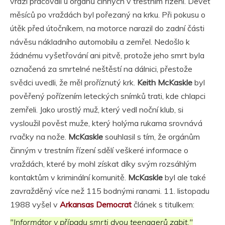
vrazi pracovali u orgánů činných v trestním řízení. Devět
měsíců po vraždách byl pořezaný na krku. Při pokusu o
útěk před útočníkem, na motorce narazil do zadní části
návěsu nákladního automobilu a zemřel. Nedošlo k
žádnému vyšetřování ani pitvě, protože jeho smrt byla
označená za smrtelné neštěstí na dálnici, přestože
svědci uvedli, že měl proříznutý krk.
Keith McKaskle
byl
pověřený pořízením leteckých snímků trati, kde chlapci
zemřeli. Jako urostlý muž, který vedl noční klub, si
vysloužil pověst muže, který holýma rukama srovnává
rvačky na nože.
McKaskle
souhlasil s tím, že orgánům
činným v trestním řízení sdělí veškeré informace o
vraždách, které by mohl získat díky svým rozsáhlým
kontaktům v kriminální komunitě.
McKaskle
byl ale také
zavražděný více než 115 bodnými ranami. 11. listopadu
1988 vyšel v
Arkansas Democrat
článek s titulkem:
"Informátor v případu smrti dvou teenagerů zabit."