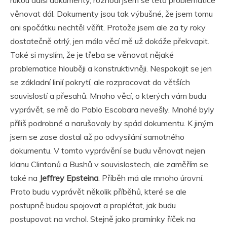
věnovat dál. Dokumenty jsou tak výbušné, že jsem tomu
ani spočátku nechtěl věřit. Protože jsem ale za ty roky
dostatečně otrlý, jen málo věcí mě už dokáže překvapit.
Také si myslím, že je třeba se věnovat nějaké
problematice hlouběji a konstruktivněji. Nespokojit se jen
se základní linií pokrytí, ale rozpracovat do větších
souvislostí a přesahů. Mnoho věcí, o kterých vám budu
vyprávět, se mě do Pablo Escobara nevešly. Mnohé byly
příliš podrobné a narušovaly by spád dokumentu. K jiným
jsem se zase dostal až po odvysílání samotného
dokumentu. V tomto vyprávění se budu věnovat nejen
klanu Clintonů a Bushů v souvislostech, ale zaměřím se
také na
Jeffrey Epsteina
. Příběh má ale mnoho úrovní.
Proto budu vyprávět několik příběhů, které se ale
postupně budou spojovat a proplétat, jak budu
postupovat na vrchol. Stejně jako pramínky říček na