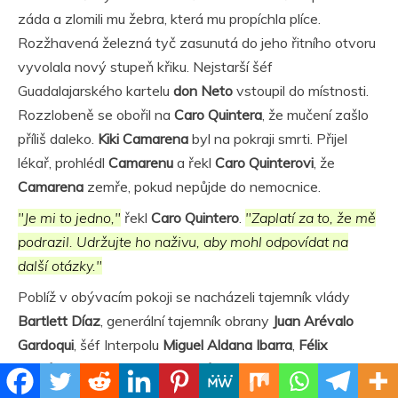
záda a zlomili mu žebra, která mu propíchla plíce.
Rozžhavená železná tyč zasunutá do jeho řitního otvoru
vyvolala nový stupeň křiku. Nejstarší šéf
Guadalajarského kartelu
don Neto
vstoupil do místnosti.
Rozzlobeně se obořil na
Caro Quintera
, že mučení zašlo
příliš daleko.
Kiki Camarena
byl na pokraji smrti. Přijel
lékař, prohlédl
Camarenu
a řekl
Caro Quinterovi
, že
Camarena
zemře, pokud nepůjde do nemocnice.
"Je mi to jedno,"
řekl
Caro Quintero
.
"Zaplatí za to, že mě
podrazil. Udržujte ho naživu, aby mohl odpovídat na
další otázky."
Poblíž v obývacím pokoji se nacházeli tajemník vlády
Bartlett Díaz
, generální tajemník obrany
Juan Arévalo
Gardoqui
, šéf Interpolu
Miguel Aldana Ibarra
,
Félix
Rodríguez
ze
CIA
a
Juan Ramón Matta-Ballesteros
,
honduraský překupník a majitel letecké společnosti, který