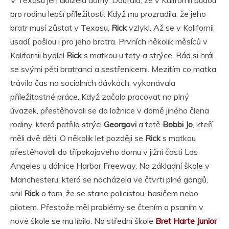
V Texasu jen uklízela domy. Doufala, že v Kalifornii budou
pro rodinu lepší příležitosti. Když mu prozradila, že jeho
bratr musí zůstat v Texasu,
Rick
vzlykl. Až se v Kalifornii
usadí, pošlou i pro jeho bratra. Prvních několik měsíců v
Kalifornii bydlel
Rick
s matkou u tety a strýce. Rád si hrál
se svými pěti bratranci a sestřenicemi. Mezitím co matka
trávila čas na sociálních dávkách, vykonávala
příležitostné práce. Když začala pracovat na plný
úvazek, přestěhovali se do ložnice v domě jiného člena
rodiny, která patřila strýci
Georgovi
a tetě
Bobbi Jo
, kteří
měli dvě děti. O několik let později se
Rick
s matkou
přestěhovali do třípokojového domu v jižní části Los
Angeles u dálnice Harbor Freeway. Na základní škole v
Manchesteru, která se nacházela ve čtvrti plné gangů,
snil
Rick
o tom, že se stane policistou, hasičem nebo
pilotem. Přestože měl problémy se čtením a psaním v
nové škole se mu líbilo. Na střední škole
Bret Harte Junior