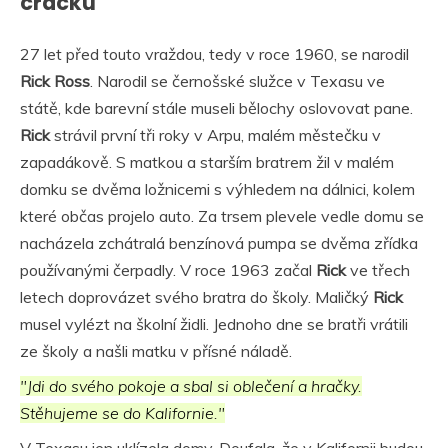
cracku
27 let před touto vraždou, tedy v roce 1960, se narodil
Rick Ross
. Narodil se černošské služce v Texasu ve
státě, kde barevní stále museli bělochy oslovovat pane.
Rick
strávil první tři roky v Arpu, malém městečku v
zapadákově. S matkou a starším bratrem žil v malém
domku se dvěma ložnicemi s výhledem na dálnici, kolem
které občas projelo auto. Za trsem plevele vedle domu se
nacházela zchátralá benzínová pumpa se dvěma zřídka
používanými čerpadly. V roce 1963 začal
Rick
ve třech
letech doprovázet svého bratra do školy. Maličký
Rick
musel vylézt na školní židli. Jednoho dne se bratři vrátili
ze školy a našli matku v přísné náladě.
"Jdi do svého pokoje a sbal si oblečení a hračky.
Stěhujeme se do Kalifornie."