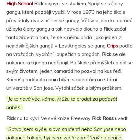
High School
Rick
bojoval se studiem. Spojil se s členy
gangu, které později využil. V roce 1973 na jeho škole
převládaly dva zločinecké gangy. Většina jeho kamarádů
už byla členy gangu a tak netrvalo dlouho a
Rick
začal
fantazírovat o tom, že se k němu přidá. Jako jeden z
nejnásilnějších gangů v Los Angeles se gang
Crips
podílel
na vraždách, vydírání, loupežích a drogách.
Rick
se ale
nakonec ke gangu nepřipojil. Po škole přemýšlel co dál se
svým životem. Jeden kamarád ho pozval na kus řeči.
Kámoš prodával kokain bílým studentům na státní
univerzitě v San Jose. Vytáhl sáček s bílým práškem.
"Je to nová věc, kámo. Můžu to prodat za padesát
babek."
Rick
na to kývl. Ve své knize Freeway
Rick Ross
uvedl:
"Sotva jsem slyšel slovo studenti nebo San Jose nebo
dokonce kokain, byl jsem zcela zaměřený na peníze