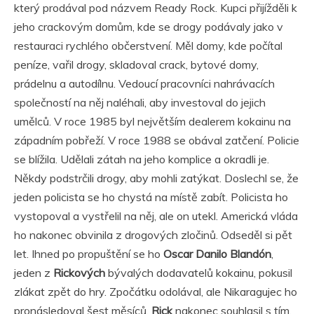
který prodával pod názvem Ready Rock. Kupci přijížděli k
jeho crackovým domům, kde se drogy podávaly jako v
restauraci rychlého občerstvení. Měl domy, kde počítal
peníze, vařil drogy, skladoval crack, bytové domy,
prádelnu a autodílnu. Vedoucí pracovníci nahrávacích
společností na něj naléhali, aby investoval do jejich
umělců. V roce 1985 byl největším dealerem kokainu na
západním pobřeží. V roce 1988 se obával zatčení. Policie
se blížila. Udělali zátah na jeho komplice a okradli je.
Někdy podstrčili drogy, aby mohli zatýkat. Doslechl se, že
jeden policista se ho chystá na místě zabít. Policista ho
vystopoval a vystřelil na něj, ale on utekl. Americká vláda
ho nakonec obvinila z drogových zločinů. Odseděl si pět
let. Ihned po propuštění se ho
Oscar Danilo Blandón
,
jeden z
Rickových
bývalých dodavatelů kokainu, pokusil
zlákat zpět do hry. Zpočátku odolával, ale Nikaragujec ho
pronásledoval šest měsíců.
Rick
nakonec souhlasil s tím,