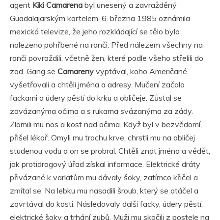
agent
Kiki Camarena
byl unesený a zavražděný
Guadalajarským kartelem. 6. března 1985 oznámila
mexická televize, že jeho rozkládající se tělo bylo
nalezeno pohřbené na ranči. Před nálezem všechny na
ranči povraždili, včetně žen, které podle všeho střelili do
zad. Gang se
Camareny
vyptával, koho Američané
vyšetřovali a chtěli jména a adresy. Mučení začalo
fackami a údery pěstí do krku a obličeje. Zůstal se
zavázanýma očima a s rukama svázanýma za zády.
Zlomili mu nos a kost nad očima. Když byl v bezvědomí,
přišel lékař. Omyli mu trochu krve, chrstli mu na obličej
studenou vodu a on se probral. Chtěli znát jména a vědět,
jak protidrogový úřad získal informace. Elektrické dráty
přivázané k varlatům mu dávaly šoky, zatímco křičel a
zmítal se. Na lebku mu nasadili šroub, který se otáčel a
zavrtával do kosti. Následovaly další facky, údery pěstí,
elektrické šoky a trhání zubů. Muži mu skočili z postele na