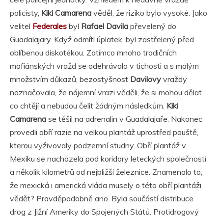
policisty,
Kiki Camarena
věděl, že riziko bylo vysoké. Jako
velitel
Federales
byl
Rafael Davila
převelený do
Guadalajary. Když odmítl úplatek, byl zastřelený před
oblíbenou diskotékou. Zatímco mnoho tradičních
mafiánských vražd se odehrávalo v tichosti a s malým
množstvím důkazů, bezostyšnost
Davilovy
vraždy
naznačovala, že nájemní vrazi věděli, že si mohou dělat
co chtějí a nebudou čelit žádným následkům.
Kiki
Camarena
se těšil na adrenalin v Guadalajaře. Nakonec
provedli obří razie na velkou plantáž uprostřed pouště,
kterou vyživovaly podzemní studny. Obří plantáž v
Mexiku se nacházela pod koridory leteckých společností
a několik kilometrů od nejbližší železnice. Znamenalo to,
že mexická i americká vláda musely o této obří plantáži
vědět? Pravděpodobně ano. Byla součástí distribuce
drog z Jižní Ameriky do Spojených Států. Protidrogový