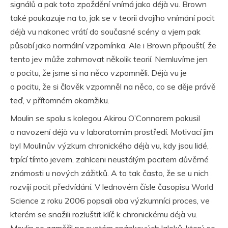
signálů a pak toto zpoždění vnímá jako déjà vu. Brown
také poukazuje na to, jak se v teorii dvojího vnímání pocit
déjà vu nakonec vrátí do současné scény a vjem pak
působí jako normální vzpomínka. Ale i Brown připouští, že
tento jev může zahrnovat několik teorií. Nemluvíme jen
o pocitu, že jsme si na něco vzpomněli. Déjà vu je
o pocitu, že si člověk vzpomněl na něco, co se děje právě
teď, v přítomném okamžiku.
Moulin se spolu s kolegou Akirou O’Connorem pokusil
o navození déjà vu v laboratorním prostředí. Motivací jim
byl Moulinův výzkum chronického déjà vu, kdy jsou lidé,
trpící tímto jevem, zahlceni neustálým pocitem důvěrné
známosti u nových zážitků. A to tak často, že se u nich
rozvíjí pocit předvídání. V lednovém čísle časopisu World
Science z roku 2006 popsali oba výzkumníci proces, ve
kterém se snažili rozluštit klíč k chronickému déjà vu.