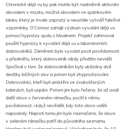
Chronické déjà vu by pak mohlo být nadměrně aktivním
obvodem v mozku, možná obvodem ve spánkovém
laloku, který je trvale zapnutý a neustále vytváří falešné
vzpomínky. O’Connor zahájil výzkum vyvolání déjà vu
pomocí hypnózy spolu s Moulinem. Projekt zahrnoval
použití hypnózy k vyvolání déjà vu u laboratorních
dobrovolníků. Záměrem bylo vyvolat pocit povědomosti
o předmětu, který dobrovolník nikdy předtím neviděl.
Spočíval v tom, že dobrovolníkům byly ukázány dvě
desítky běžných slov a potom byli zhypnotizováni.
Dobrovolníci, kteří byli umístěni ve zvukotěsných
kabinách, byli uspáni. Potom jim bylo řečeno, že až uvidí
další slovo v červeném rámečku, pocítí k němu
povědomost, i když nevěděli, kdy toto slovo viděli
naposledy. Naproti tomu jim bylo naznačeno, že slova
v zeleném rámečku patří do původního seznamu,
kterému byli vystavení poprvé. Výsledkem bylo, že 10