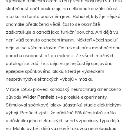
s jediným funkčním okem, kteří přesto hlásí déjà vu. Tato
skutečnost opět poukazuje na celkovou kauzální účast
mozku na tomto podivném jevu. Bohužel, když je nějaká
anomálie předložena vědě, často se okamžitě
zaškatulkuje a označí jako funkční porucha. Ani déjà vu
není vůči tomuto označení imunní. Někteří vědci spojují
déjà vu se vším možným. Od úzkosti přes mnohočetnou
poruchu osobnosti až po epilepsii. Ze všech možných
patologií se zdá, že s déjà vu je nejčastěji spojována
epilepsie spánkového laloku, která je výsledkem
nesprávných elektrických výbojů v mozku.
V roce 1955 provedl kanadský neurochirurg amerického
původu
Wilder Penfield
své proslulé experimenty.
Stimuloval spánkové laloky účastníků studie elektrickými
výboji. Penfield zjistil, že přibližně 8% účastníků zažilo
v důsledku jeho elektrických sond vzpomínky typu déjà
vu. Mohlo by být déjà vu právě takovou neurologickou