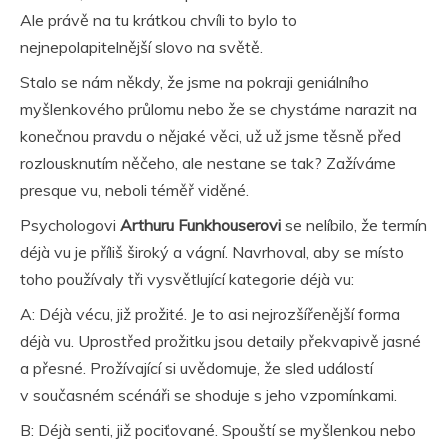
Ale právě na tu krátkou chvíli to bylo to
nejnepolapitelnější slovo na světě.
Stalo se nám někdy, že jsme na pokraji geniálního
myšlenkového průlomu nebo že se chystáme narazit na
konečnou pravdu o nějaké věci, už už jsme těsně před
rozlousknutím něčeho, ale nestane se tak? Zažíváme
presque vu, neboli téměř viděné.
Psychologovi
Arthuru Funkhouserovi
se nelíbilo, že termín
déjà vu je příliš široký a vágní. Navrhoval, aby se místo
toho používaly tři vysvětlující kategorie déjà vu:
A: Déjà vécu, již prožité. Je to asi nejrozšířenější forma
déjà vu. Uprostřed prožitku jsou detaily překvapivě jasné
a přesné. Prožívající si uvědomuje, že sled událostí
v současném scénáři se shoduje s jeho vzpomínkami.
B: Déjà senti, již pociťované. Spouští se myšlenkou nebo