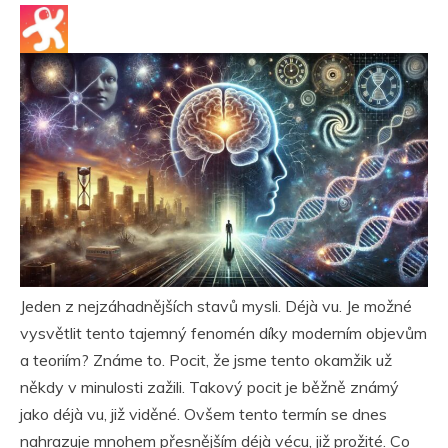
Jeden z nejzáhadnějších stavů mysli. Déjà vu. Je možné
vysvětlit tento tajemný fenomén díky moderním objevům
a teoriím? Známe to. Pocit, že jsme tento okamžik už
někdy v minulosti zažili. Takový pocit je běžně známý
jako déjà vu, již viděné. Ovšem tento termín se dnes
nahrazuje mnohem přesnějším déjà vécu, již prožité. Co