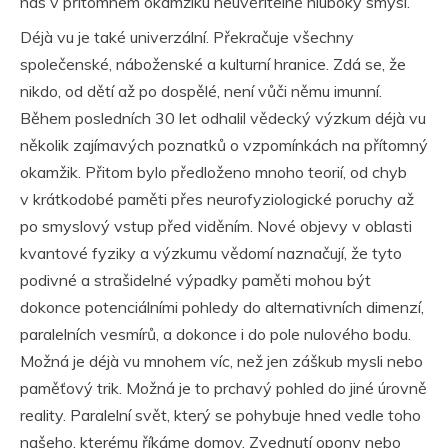
nás v přítomném okamžiku neuvěřitelně hluboký smysl.
Déjà vu je také univerzální. Překračuje všechny
společenské, náboženské a kulturní hranice. Zdá se, že
nikdo, od dětí až po dospělé, není vůči němu imunní.
Během posledních 30 let odhalil vědecký výzkum déjà vu
několik zajímavých poznatků o vzpomínkách na přítomný
okamžik. Přitom bylo předloženo mnoho teorií, od chyb
v krátkodobé paměti přes neurofyziologické poruchy až
po smyslový vstup před viděním. Nové objevy v oblasti
kvantové fyziky a výzkumu vědomí naznačují, že tyto
podivné a strašidelné výpadky paměti mohou být
dokonce potenciálními pohledy do alternativních dimenzí,
paralelních vesmírů, a dokonce i do pole nulového bodu.
Možná je déjà vu mnohem víc, než jen záškub mysli nebo
paměťový trik. Možná je to prchavý pohled do jiné úrovně
reality. Paralelní svět, který se pohybuje hned vedle toho
našeho, kterému říkáme domov. Zvednutí opony nebo