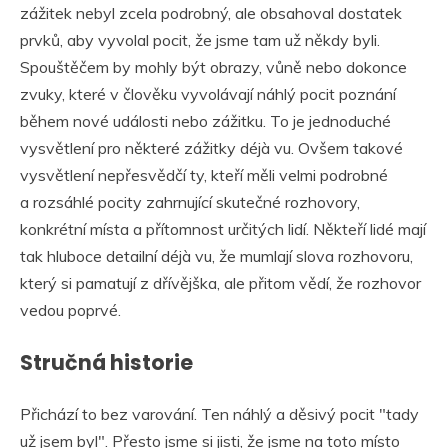
zážitek nebyl zcela podrobný, ale obsahoval dostatek
prvků, aby vyvolal pocit, že jsme tam už někdy byli.
Spouštěčem by mohly být obrazy, vůně nebo dokonce
zvuky, které v člověku vyvolávají náhlý pocit poznání
během nové události nebo zážitku. To je jednoduché
vysvětlení pro některé zážitky déjà vu. Ovšem takové
vysvětlení nepřesvědčí ty, kteří měli velmi podrobné
a rozsáhlé pocity zahrnující skutečné rozhovory,
konkrétní místa a přítomnost určitých lidí. Někteří lidé mají
tak hluboce detailní déjà vu, že mumlají slova rozhovoru,
který si pamatují z dřívějška, ale přitom vědí, že rozhovor
vedou poprvé.
Stručná historie
Přichází to bez varování. Ten náhlý a děsivý pocit "tady
už jsem byl". Přesto jsme si jisti, že jsme na toto místo