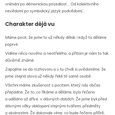
vnímání po démonickou posedlost… Od kolektivního
nevědomí po symbolický jazyk podvědomí…
Charakter déjà vu
Máme pocit, že jsme to už někdy dělali, i když to děláme
poprvé.
Vidíme něco nového a neotřelého, a přitom je nám to tak
důvěrně známé.
Zapojíme se do rozhovoru a v tu chvíli si uvědomíme, že
jsme stejná slova už někdy řekli té samé osobě.
Všichni máme zkušenost s pocitem, který nás občas
přepadne. Že to, co říkáme a děláme, bylo řečeno
a uděláno už dříve, v dávných dobách. Že jsme byli před
dávnými věky obklopení stejnými tvářemi, předměty
a okolnostmi. Že dokonale víme, co bude řečeno příště,