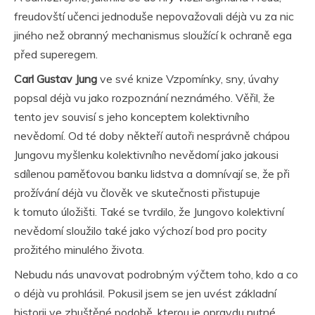
freudovští učenci jednoduše nepovažovali déjà vu za nic
jiného než obranný mechanismus sloužící k ochraně ega
před superegem.
Carl Gustav Jung
ve své knize Vzpomínky, sny, úvahy
popsal déjà vu jako rozpoznání neznámého. Věřil, že
tento jev souvisí s jeho konceptem kolektivního
nevědomí. Od té doby někteří autoři nesprávně chápou
Jungovu myšlenku kolektivního nevědomí jako jakousi
sdílenou paměťovou banku lidstva a domnívají se, že při
prožívání déjà vu člověk ve skutečnosti přistupuje
k tomuto úložišti. Také se tvrdilo, že Jungovo kolektivní
nevědomí sloužilo také jako výchozí bod pro pocity
prožitého minulého života.
Nebudu nás unavovat podrobným výčtem toho, kdo a co
o déjà vu prohlásil. Pokusil jsem se jen uvést základní
historii ve zhuštěné podobě, kterou je opravdu nutné