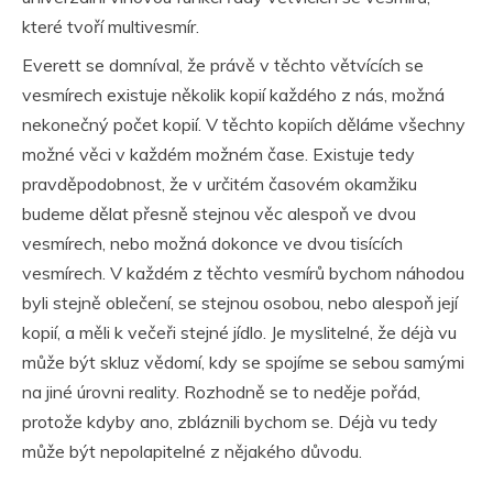
které tvoří multivesmír.
Everett se domníval, že právě v těchto větvících se
vesmírech existuje několik kopií každého z nás, možná
nekonečný počet kopií. V těchto kopiích děláme všechny
možné věci v každém možném čase. Existuje tedy
pravděpodobnost, že v určitém časovém okamžiku
budeme dělat přesně stejnou věc alespoň ve dvou
vesmírech, nebo možná dokonce ve dvou tisících
vesmírech. V každém z těchto vesmírů bychom náhodou
byli stejně oblečení, se stejnou osobou, nebo alespoň její
kopií, a měli k večeři stejné jídlo. Je myslitelné, že déjà vu
může být skluz vědomí, kdy se spojíme se sebou samými
na jiné úrovni reality. Rozhodně se to neděje pořád,
protože kdyby ano, zbláznili bychom se. Déjà vu tedy
může být nepolapitelné z nějakého důvodu.