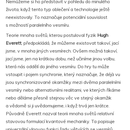
Nemůžeme si ho představit v pohledu do minulého
života, když tento typ oblečení a technologie ještě
neexistovaly. To naznačuje potenciální souvislost
s možností paralelního vesmíru.
Teorie mnoha světů, kterou postuloval fyzik
Hugh
Everett
, předpokládá, že můžeme existovat takoví, jací
jsme, v mnoha jiných vesmírech. Ovšem možná takoví,
jací jsme, jen na krátkou dobu, než učiníme jinou volbu,
která nás oddělí do jiného vesmíru. Do hry tu může
vstoupit i pojem synchronie, který naznačuje, že déjà vu
jsou synchronizované okamžiky mezi dvěma paralelními
vesmíry nebo alternativními realitami, ve kterých říkáme
nebo děláme přesně stejnou věc ve stejný okamžik
a vědomě si ji uvědomujeme, i když trvá jen krátce.
Původně Everett nazval teorii mnoha světů relativní
stavovou formulací kvantové mechaniky. Ta popisuje
univerzální vlnovou funkci řady větvících se vesmírů,