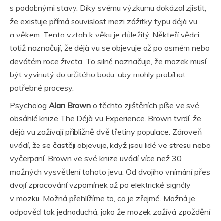
s podobnými stavy. Díky svému výzkumu dokázal zjistit,
že existuje přímá souvislost mezi zážitky typu déjà vu
a věkem. Tento vztah k věku je důležitý. Někteří vědci
totiž naznačují, že déjà vu se objevuje až po osmém nebo
devátém roce života. To silně naznačuje, že mozek musí
být vyvinutý do určitého bodu, aby mohly probíhat
potřebné procesy.
Psycholog
Alan Brown
o těchto zjištěních píše ve své
obsáhlé knize The Déjà vu Experience. Brown tvrdí, že
déjà vu zažívají přibližně dvě třetiny populace. Zároveň
uvádí, že se častěji objevuje, když jsou lidé ve stresu nebo
vyčerpaní. Brown ve své knize uvádí více než 30
možných vysvětlení tohoto jevu. Od dvojího vnímání přes
dvojí zpracování vzpomínek až po elektrické signály
v mozku. Možná přehlížíme to, co je zřejmé. Možná je
odpověď tak jednoduchá, jako že mozek zažívá zpoždění