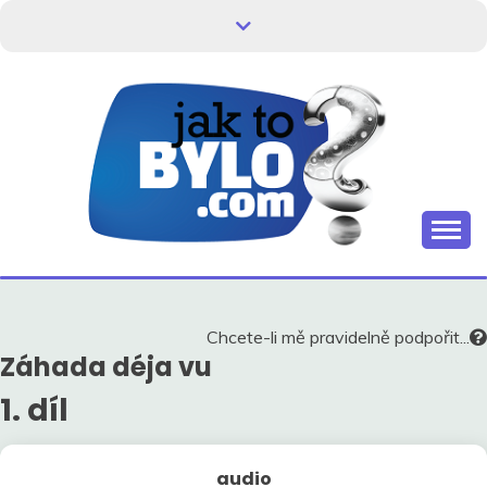
Skip
to
content
Kdo neví, jak to bylo, neovlivní, jak to bude.
HISTORIE V
SOUVISLOSTECH
Chcete-li mě pravidelně podpořit...
Záhada déja vu
1. díl
audio