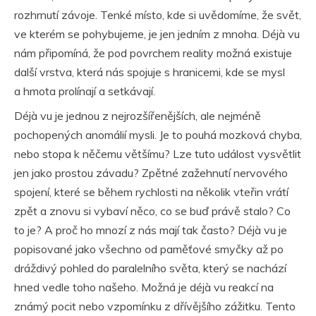
rozhrnutí závoje. Tenké místo, kde si uvědomíme, že svět,
ve kterém se pohybujeme, je jen jedním z mnoha. Déjà vu
nám připomíná, že pod povrchem reality možná existuje
další vrstva, která nás spojuje s hranicemi, kde se mysl
a hmota prolínají a setkávají.
Déjà vu je jednou z nejrozšířenějších, ale nejméně
pochopených anomálií mysli. Je to pouhá mozková chyba,
nebo stopa k něčemu většímu? Lze tuto událost vysvětlit
jen jako prostou závadu? Zpětné zažehnutí nervového
spojení, které se během rychlosti na několik vteřin vrátí
zpět a znovu si vybaví něco, co se buď právě stalo? Co
to je? A proč ho mnozí z nás mají tak často? Déjà vu je
popisované jako všechno od paměťové smyčky až po
dráždivý pohled do paralelního světa, který se nachází
hned vedle toho našeho. Možná je déjà vu reakcí na
známý pocit nebo vzpomínku z dřívějšího zážitku. Tento