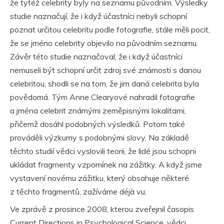
že tytéž celebrity byly na seznamu původním. Výsledky
studie naznačují, že i když účastníci nebyli schopní
poznat určitou celebritu podle fotografie, stále měli pocit,
že se jméno celebrity objevilo na původním seznamu.
Závěr této studie naznačoval, že i když účastníci
nemuseli být schopní určit zdroj své známosti s danou
celebritou, shodli se na tom, že jim daná celebrita byla
povědomá. Tým Anne Clearyové nahradil fotografie
a jména celebrit známými zeměpisnými lokalitami,
přičemž dosáhl podobných výsledků. Potom také
prováděli výzkumy s podobnými slovy. Na základě
těchto studií vědci vyslovili teorii, že lidé jsou schopni
ukládat fragmenty vzpomínek na zážitky. A když jsme
vystavení novému zážitku, který obsahuje některé
z těchto fragmentů, zažíváme déjà vu.
Ve zprávě z prosince 2008, kterou zveřejnil časopis
Current Directions in Psychological Science, vědci