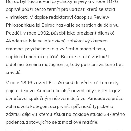
Boirac byl fascinován psychickými jevy a v roce 1876
poprvé použil tento termín pro událost, která se stala
v minulosti. V dopise redaktorovi časopisu Review
Philosophique jej Boirac nazval le sensation du déjà vu.
Později, v roce 1902, působil jako prezident dijonské
Akademie, kde se intenzivně zabýval výzkumem
emanací, psychokineze a zvířecího magnetismu,
například orientace ptáků. Boirac se také zasloužil
o definici termínu metagnomie, tedy poznání získané bez
smyslů.
V roce 1896 zavedl
F. L. Arnaud
do vědecké komunity
pojem déjà vu. Arnaud oficiálně navrhl, aby se tento jev
označoval společným názvem déjà vu. Arnaudova práce
zahrnovala kategorizaci prvních příznaků typického
zážitku déjà vu, kterou získal na základě studia 34-letého
pacienta, zotavujícího se z mozkové malárie.