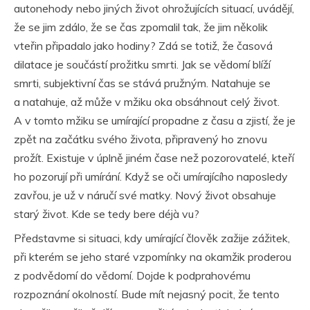
autonehody nebo jiných život ohrožujících situací, uvádějí,
že se jim zdálo, že se čas zpomalil tak, že jim několik
vteřin připadalo jako hodiny? Zdá se totiž, že časová
dilatace je součástí prožitku smrti. Jak se vědomí blíží
smrti, subjektivní čas se stává pružným. Natahuje se
a natahuje, až může v mžiku oka obsáhnout celý život.
A v tomto mžiku se umírající propadne z času a zjistí, že je
zpět na začátku svého života, připravený ho znovu
prožít. Existuje v úplně jiném čase než pozorovatelé, kteří
ho pozorují při umírání. Když se oči umírajícího naposledy
zavřou, je už v náručí své matky. Nový život obsahuje
starý život. Kde se tedy bere déjà vu?
Představme si situaci, kdy umírající člověk zažije zážitek,
při kterém se jeho staré vzpomínky na okamžik proderou
z podvědomí do vědomí. Dojde k podprahovému
rozpoznání okolností. Bude mít nejasný pocit, že tento