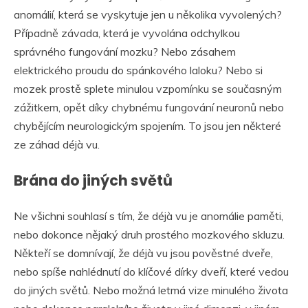
anomálií, která se vyskytuje jen u několika vyvolených?
Případně závada, která je vyvolána odchylkou
správného fungování mozku? Nebo zásahem
elektrického proudu do spánkového laloku? Nebo si
mozek prostě splete minulou vzpomínku se současným
zážitkem, opět díky chybnému fungování neuronů nebo
chybějícím neurologickým spojením. To jsou jen některé
ze záhad déjà vu.
Brána do jiných světů
Ne všichni souhlasí s tím, že déjà vu je anomálie paměti,
nebo dokonce nějaký druh prostého mozkového skluzu.
Někteří se domnívají, že déjà vu jsou pověstné dveře,
nebo spíše nahlédnutí do klíčové dírky dveří, které vedou
do jiných světů. Nebo možná letmá vize minulého života