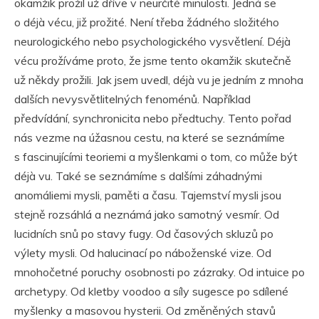
okamžik prožil už dříve v neurčité minulosti. Jedná se
o déjà vécu, již prožité. Není třeba žádného složitého
neurologického nebo psychologického vysvětlení. Déjà
vécu prožíváme proto, že jsme tento okamžik skutečně
už někdy prožili. Jak jsem uvedl, déjà vu je jedním z mnoha
dalších nevysvětlitelných fenoménů. Například
předvídání, synchronicita nebo předtuchy. Tento pořad
nás vezme na úžasnou cestu, na které se seznámíme
s fascinujícími teoriemi a myšlenkami o tom, co může být
déjà vu. Také se seznámíme s dalšími záhadnými
anomáliemi mysli, paměti a času. Tajemství mysli jsou
stejně rozsáhlá a neznámá jako samotný vesmír. Od
lucidních snů po stavy fugy. Od časových skluzů po
výlety mysli. Od halucinací po náboženské vize. Od
mnohočetné poruchy osobnosti po zázraky. Od intuice po
archetypy. Od kletby voodoo a síly sugesce po sdílené
myšlenky a masovou hysterii. Od změněných stavů