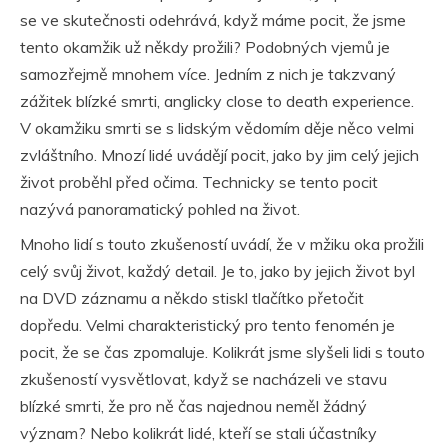
se ve skutečnosti odehrává, když máme pocit, že jsme
tento okamžik už někdy prožili? Podobných vjemů je
samozřejmě mnohem více. Jedním z nich je takzvaný
zážitek blízké smrti, anglicky close to death experience.
V okamžiku smrti se s lidským vědomím děje něco velmi
zvláštního. Mnozí lidé uvádějí pocit, jako by jim celý jejich
život proběhl před očima. Technicky se tento pocit
nazývá panoramatický pohled na život.
Mnoho lidí s touto zkušeností uvádí, že v mžiku oka prožili
celý svůj život, každý detail. Je to, jako by jejich život byl
na DVD záznamu a někdo stiskl tlačítko přetočit
dopředu. Velmi charakteristický pro tento fenomén je
pocit, že se čas zpomaluje. Kolikrát jsme slyšeli lidi s touto
zkušeností vysvětlovat, když se nacházeli ve stavu
blízké smrti, že pro ně čas najednou neměl žádný
význam? Nebo kolikrát lidé, kteří se stali účastníky