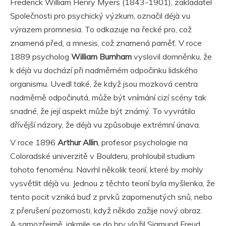
Frederick William Henry Myers (1843-1901), zakladatel
Společnosti pro psychický
výzkum, označil déjà vu
výrazem promnesia. To odkazuje na řecké pro, což
znamená před, a mnesis, což znamená paměť. V roce
1889 psycholog
William Burnham
vyslovil domněnku, že
k déjà vu dochází při nadměrném odpočinku lidského
organismu. Uvedl také, že když jsou mozková centra
nadměrně odpočinutá, může být vnímání cizí scény tak
snadné, že její aspekt může být známý. To vyvrátilo
dřívější názory, že déjà vu způsobuje extrémní únava.
V roce 1896
Arthur Allin
, profesor psychologie na
Coloradské univerzitě v Boulderu, prohloubil studium
tohoto fenoménu. Navrhl několik teorií, které by mohly
vysvětlit déjà vu. Jednou z těchto teorií byla myšlenka, že
tento pocit vzniká buď z prvků zapomenutých snů, nebo
z přerušení pozornosti, když někdo zažije nový obraz.
A samozřejmě, jakmile se do hry vložil Sigmund Freud,