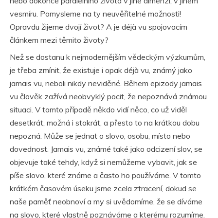
nebo dokonce paralelního života v jiné dimenzi, v jiném
vesmíru. Pomysleme na ty neuvěřitelné možnosti!
Opravdu žijeme dvojí život? A je déjà vu spojovacím
článkem mezi těmito životy?
Než se dostanu k nejmodernějším vědeckým výzkumům,
je třeba zmínit, že existuje i opak déjà vu, známý jako
jamais vu, neboli nikdy neviděné. Během epizody jamais
vu člověk zažívá neobvyklý pocit, že nepoznává známou
situaci. V tomto případě někdo vidí něco, co už viděl
desetkrát, možná i stokrát, a přesto to na krátkou dobu
nepozná. Může se jednat o slovo, osobu, místo nebo
dovednost. Jamais vu, známé také jako odcizení slov, se
objevuje také tehdy, když si nemůžeme vybavit, jak se
píše slovo, které známe a často ho používáme. V tomto
krátkém časovém úseku jsme zcela ztracení, dokud se
naše paměť neobnoví a my si uvědomíme, že se díváme
na slovo, které vlastně poznáváme a kterému rozumíme.