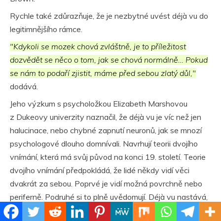
Rychle také zdůrazňuje, že je nezbytné uvést déjà vu do
legitimnějšího rámce.
"Kdykoli se mozek chová zvláštně, je to příležitost
dozvědět se něco o tom, jak se chová normálně… Pokud
se nám to podaří zjistit, máme před sebou zlatý důl,"
dodává.
Jeho výzkum s psycholožkou Elizabeth Marshovou
z Dukeovy univerzity naznačil, že déjà vu je víc než jen
halucinace, nebo chybné zapnutí neuronů, jak se mnozí
psychologové dlouho domnívali. Navrhují teorii dvojího
vnímání, která má svůj původ na konci 19. století. Teorie
dvojího vnímání předpokládá, že lidé někdy vidí věci
dvakrát za sebou. Poprvé je vidí možná povrchně nebo
periferně. Podruhé si to plně uvědomují. Déjà vu nastává,
když se vjemy takříkajíc setkají a pozdraví. Mozek možná