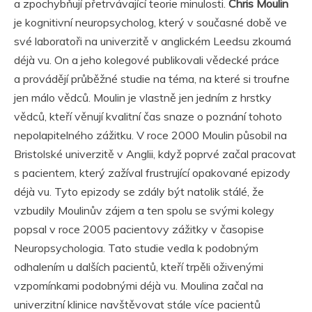
a zpochybňují přetrvávající teorie minulosti.
Chris Moulin
je kognitivní neuropsycholog, který v současné době ve
své laboratoři na univerzitě v anglickém Leedsu zkoumá
déjà vu. On a jeho kolegové publikovali vědecké práce
a provádějí průběžné studie na téma, na které si troufne
jen málo vědců. Moulin je vlastně jen jedním z hrstky
vědců, kteří věnují kvalitní čas snaze o poznání tohoto
nepolapitelného zážitku. V roce 2000 Moulin působil na
Bristolské univerzitě v Anglii, když poprvé začal pracovat
s pacientem, který zažíval frustrující opakované epizody
déjà vu. Tyto epizody se zdály být natolik stálé, že
vzbudily Moulinův zájem a ten spolu se svými kolegy
popsal v roce 2005 pacientovy zážitky v časopise
Neuropsychologia. Tato studie vedla k podobným
odhalením u dalších pacientů, kteří trpěli oživenými
vzpomínkami podobnými déjà vu. Moulina začal na
univerzitní klinice navštěvovat stále více pacientů