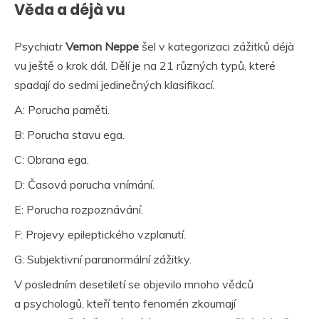
Věda a déjà vu
Psychiatr
Vernon Neppe
šel v kategorizaci zážitků déjà
vu ještě o krok dál. Dělí je na 21 různých typů, které
spadají do sedmi jedinečných klasifikací.
A: Porucha paměti.
B: Porucha stavu ega.
C: Obrana ega.
D: Časová porucha vnímání.
E: Porucha rozpoznávání.
F: Projevy epileptického vzplanutí.
G: Subjektivní paranormální zážitky.
V posledním desetiletí se objevilo mnoho vědců
a psychologů, kteří tento fenomén zkoumají