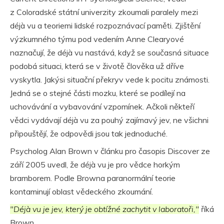
z Coloradské státní univerzity zkoumali paralely mezi
déjà vu a teoriemi lidské rozpoznávací paměti. Zjištění
výzkumného týmu pod vedením Anne Clearyové
naznačují, že déjà vu nastává, když se současná situace
podobá situaci, která se v životě člověka už dříve
vyskytla. Jakýsi situační překryv vede k pocitu známosti.
Jedná se o stejné části mozku, které se podílejí na
uchovávání a vybavování vzpomínek. Ačkoli někteří
vědci vydávají déjà vu za pouhý zajímavý jev, ne všichni
připouštějí, že odpovědi jsou tak jednoduché.
Psycholog Alan Brown
v článku pro časopis Discover ze
září 2005 uvedl, že déjà vu je pro vědce horkým
bramborem. Podle Browna paranormální teorie
kontaminují oblast vědeckého zkoumání.
"Déjà vu je jev, který je obtížné zachytit v laboratoři,"
říká
Brown.