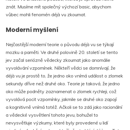
znát. Musíme mít společný výchozí basic, abychom
vůbec mohli fenomén déjà vu zkoumat.
Moderní myšlení
Nejčastější moderní teorie o původu déjà vu se týkají
mozku a paměti. Ve druhé polovině 20. století se tento
jev začal seriózně vědecky zkoumat jako anomálie
vyvolávání vzpomínek. Někteří vědci se domnívají, že
déjà vu je prostě to, že jedno oko vnímá událost o zlomek
sekundy dříve než druhé oko. Teorie je taková, že jedno
oko může podněty zaznamenat o zlomek rychleji, což
vyvolává pocit vzpomínky, jakmile se druhé oko zapojí
a kognitivně vnímá totéž. Ačkoli se to zdá jako racionální
a vědecké vysvětlení tohoto jevu, bohužel to
nevysvětluje výzkumy, které byly provedené u lidí