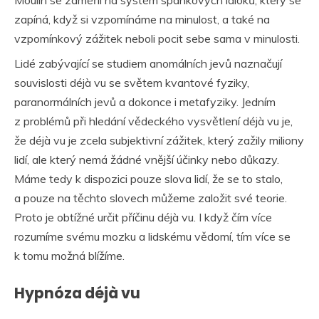
Moulin se zaměřil na systém spánkových laloků, který se
zapíná, když si vzpomínáme na minulost, a také na
vzpomínkový zážitek neboli pocit sebe sama v minulosti.
Lidé zabývající se studiem anomálních jevů naznačují
souvislosti déjà vu se světem kvantové fyziky,
paranormálních jevů a dokonce i metafyziky. Jedním
z problémů při hledání vědeckého vysvětlení déjà vu je,
že déjà vu je zcela subjektivní zážitek, který zažily miliony
lidí, ale který nemá žádné vnější účinky nebo důkazy.
Máme tedy k dispozici pouze slova lidí, že se to stalo,
a pouze na těchto slovech můžeme založit své teorie.
Proto je obtížné určit příčinu déjà vu. I když čím více
rozumíme svému mozku a lidskému vědomí, tím více se
k tomu možná blížíme.
Hypnóza déjà vu