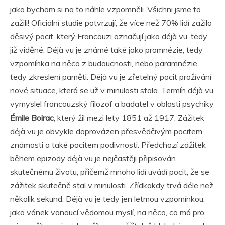
jako bychom si na to náhle vzpomněli. Všichni jsme to
zažili! Oficiální studie potvrzují, že více než 70% lidí zažilo
děsivý pocit, který Francouzi označují jako déjà vu, tedy
již viděné. Déjà vu je známé také jako promnézie, tedy
vzpomínka na něco z budoucnosti, nebo paramnézie,
tedy zkreslení paměti. Déjà vu je zřetelný pocit prožívání
nové situace, která se už v minulosti stala. Termín déjà vu
vymyslel francouzský filozof a badatel v oblasti psychiky
Émile Boirac
, který žil mezi lety 1851 až 1917. Zážitek
déjà vu je obvykle doprovázen přesvědčivým pocitem
známosti a také pocitem podivnosti. Předchozí zážitek
během epizody déjà vu je nejčastěji připisován
skutečnému životu, přičemž mnoho lidí uvádí pocit, že se
zážitek skutečně stal v minulosti. Zřídkakdy trvá déle než
několik sekund. Déjà vu je tedy jen letmou vzpomínkou,
jako vánek vanoucí vědomou myslí, na něco, co má pro