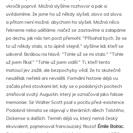
vkročili poprvé. Možná slyšíme rozhovor a pak si
uvědomíme, že jsme ho už někdy slyšeli, slovo od slova,
a přitom není možné, abychom ho slyšeli. Možná něco
řekneme nebo uděláme, načež se zastavíme a zalapáme
po dechu, jak nás ten pocit přemohl. "Přísahal bych, že se
to už někdy stalo, a to úplně stejně," slyšíme lidi, kteří se
udiveně škrábou na hlavě. "Tohle už se mi stalo." "Tohle
už jsem říkal." "Tohle už jsem viděl." Ti, kteří tento
matoucí jev zažili, ale bezpochyby vědí, že to skutečně
neudělali, neřekli ani neviděli. Formální historie déjà vu
začala před stovkami let, kdy se o podobných pocitech
zmiňoval svatý Augustin, který je označoval jako falsae
memoriae. Sir Walter Scott psal o pocitu před-existence.
Podobná témata se objevují v literárních dílech Tolstého,
Dickense a dalších. Termín déjà vu, který nemá český
ekvivalent, pojmenoval francouzský filozof
Émile Boirac.