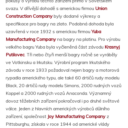
pokusy o výrobu těchto zařízení přímo v Sovětském
svazu. V dřívější dohodě s americkou firmou
Union
Construction Company
byly dodané výkresy a
specifikace pro bagry na zlato. Podobná dohoda byla
uzavřená v roce 1932 s americkou firmou
Yuba
Manufacturing Company
na bagry na platinu. Pro výrobu
velkého bagru Yuba byla vyčleněná část závodu
Krasnyj
Putilovec
. Tři nebo čtyři menší bagry ročně se vyráběly
ve Votkinsku a Irkutsku. Výrobní program Irkutského
závodu v roce 1933 požadoval nejen bagry a motorová
rypadla amerického typu, ale také 60 drtičů rudy modelu
Black, 20 drtičů rudy modelu Simons, 2000 rudných vozů
Koppel a 2000 rudných vozů Anaconda. Významný
dovoz těžebních zařízení pokračoval i po druhé světové
válce. Jeden z hlavních amerických výrobců důlního
zařízení, společnost
Joy Manufacturing Company
z
Pittsburghu, získala v roce 1944 od americké vlády