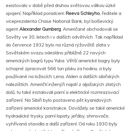
existovalo v době před druhou světovou válkou úzké
spojení. Například poradcem
Reeva Schleyho
, ředitele a
viceprezidenta Chase National Bank, byl bolševický
agent
Alexander Gumberg
. Američané obchodovali se
Sověty ve 30. letech i v dalších odvětvích. Tak například
do července 1932 bylo na různá rýžoviště zlata v
Sovětském svazu odesláno přibližně 22 nových
amerických bagrů typu Yuba. Větší americké bagry byly
schopné zpracovat 566 tun písku za hodinu, a byly
používané na ložiscích Lena, Alden a dalších sibiřských
nalezištích. Američtí inženýři najatí z aljašských zlatých
dolů, tu také instalovali parní a elektrické rozmrazovací
zařízení. Na Sibiři bylo postaveno pět kyanidových
zařízení americké konstrukce. Dovážely se také americké
hydraulické trysky, parní lopaty, jeřáby, shrnovače,
vyhřívaná stavidla a další zařízení. Od roku 1930 byly