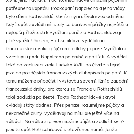
potřebného kapitálu. Podkopání Napoleona a jeho vlády
bylo dílem Rothschildů, kteří si nyní užívali svou odměnu.
Když opět zavládl mír, staly se bankovní půjčky největší a
nejlepší příležitostí k vydělání peněz a Rothschildové ji
plně využili. Úhrnem, Rothschildové vydělali na
francouzské revoluci půjčkami a dluhy poprvé. Vydělali na
vzestupu i pádu Napoleona po druhé a po třetí. A vydělali
také na zadlužení krále Ludvíka XVIII. po čtvrté, stejně
jako na pozdějších francouzských dluhopisech po páté. K
tomu můžeme připočíst i výstavbu severní, jižní a západní
francouzské dráhy, pro kterou se Francie u Rothschildů
také zadlužila po šesté. Takto Rothschildové skrytě
ovládají státy dodnes. Přes peníze, rozumějme půjčky a
nekonečné dluhy. Vydělávají na míru, ale ještě více na
válkách. Na válku si přece musíme půjčit a zadlužit se. A
jsou tu opět Rothschildové s otevřenou náručí. Jenže