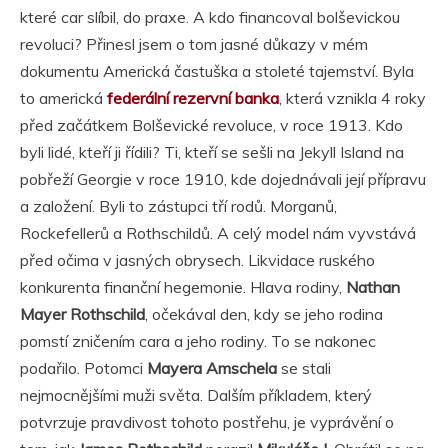
které car slíbil, do praxe. A kdo financoval bolševickou
revoluci? Přinesl jsem o tom jasné důkazy v mém
dokumentu Americká častuška a stoleté tajemství. Byla
to americká
federální rezervní banka
, která vznikla 4 roky
před začátkem Bolševické revoluce, v roce 1913. Kdo
byli lidé, kteří ji řídili? Ti, kteří se sešli na Jekyll Island na
pobřeží Georgie v roce 1910, kde dojednávali její přípravu
a založení. Byli to zástupci tří rodů. Morganů,
Rockefellerů a Rothschildů. A celý model nám vyvstává
před očima v jasných obrysech. Likvidace ruského
konkurenta finanční hegemonie. Hlava rodiny,
Nathan
Mayer Rothschild
, očekával den, kdy se jeho rodina
pomstí zničením cara a jeho rodiny. To se nakonec
podařilo. Potomci
Mayera Amschela
se stali
nejmocnějšími muži světa. Dalším příkladem, který
potvrzuje pravdivost tohoto postřehu, je vyprávění o