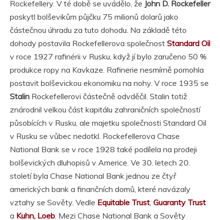
Rockefellery. V té době se uvádělo, že
John D. Rockefeller
poskytl bolševikům půjčku 75 milionů dolarů jako
částečnou úhradu za tuto dohodu. Na základě této
dohody postavila Rockefellerova společnost
Standard Oil
v roce 1927 rafinérii v Rusku, když jí bylo zaručeno 50 %
produkce ropy na Kavkaze. Rafinerie nesmírně pomohla
postavit bolševickou ekonomiku na nohy. V roce 1935 se
Stalin
Rockefellerovi částečně odvděčil. Stalin totiž
znárodnil velkou část kapitálu zahraničních společností
působících v Rusku, ale majetku společnosti Standard Oil
v Rusku se vůbec nedotkl. Rockefellerova Chase
National Bank se v roce 1928 také podílela na prodeji
bolševických dluhopisů v Americe. Ve 30. letech 20.
století byla Chase National Bank jednou ze čtyř
amerických bank a finančních domů, které navázaly
vztahy se Sověty. Vedle
Equitable Trust
,
Guaranty Trust
a
Kuhn, Loeb
. Mezi Chase National Bank a Sověty