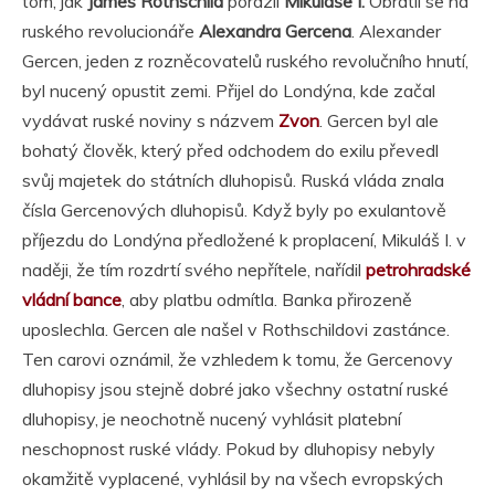
tom, jak
James Rothschild
porazil
Mikuláše I.
Obrátil se na
ruského revolucionáře
Alexandra Gercena
. Alexander
Gercen, jeden z rozněcovatelů ruského revolučního hnutí,
byl nucený opustit zemi. Přijel do Londýna, kde začal
vydávat ruské noviny s názvem
Zvon
. Gercen byl ale
bohatý člověk, který před odchodem do exilu převedl
svůj majetek do státních dluhopisů. Ruská vláda znala
čísla Gercenových dluhopisů. Když byly po exulantově
příjezdu do Londýna předložené k proplacení, Mikuláš I. v
naději, že tím rozdrtí svého nepřítele, nařídil
petrohradské
vládní bance
, aby platbu odmítla. Banka přirozeně
uposlechla. Gercen ale našel v Rothschildovi zastánce.
Ten carovi oznámil, že vzhledem k tomu, že Gercenovy
dluhopisy jsou stejně dobré jako všechny ostatní ruské
dluhopisy, je neochotně nucený vyhlásit platební
neschopnost ruské vlády. Pokud by dluhopisy nebyly
okamžitě vyplacené, vyhlásil by na všech evropských