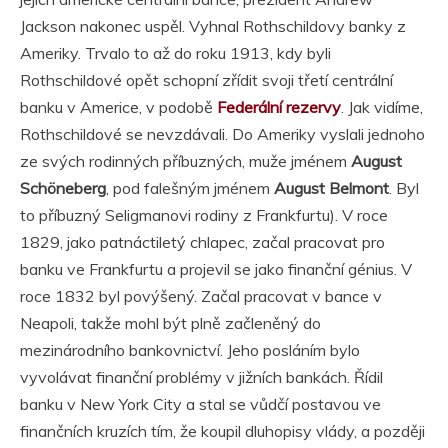
Jackson nakonec uspěl. Vyhnal Rothschildovy banky z
Ameriky. Trvalo to až do roku 1913, kdy byli
Rothschildové opět schopní zřídit svoji třetí centrální
banku v Americe, v podobě
Federální rezervy
. Jak vidíme,
Rothschildové se nevzdávali. Do Ameriky vyslali jednoho
ze svých rodinných příbuzných, muže jménem
August
Schöneberg
, pod falešným jménem
August Belmont
. Byl
to příbuzný Seligmanovi rodiny z Frankfurtu). V roce
1829, jako patnáctiletý chlapec, začal pracovat pro
banku ve Frankfurtu a projevil se jako finanční génius. V
roce 1832 byl povýšený. Začal pracovat v bance v
Neapoli, takže mohl být plně začleněný do
mezinárodního bankovnictví. Jeho posláním bylo
vyvolávat finanční problémy v jižních bankách. Řídil
banku v New York City a stal se vůdčí postavou ve
finančních kruzích tím, že koupil dluhopisy vlády, a později