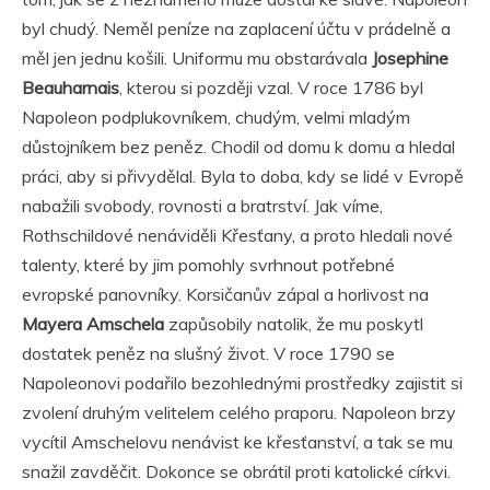
byl chudý. Neměl peníze na zaplacení účtu v prádelně a
měl jen jednu košili. Uniformu mu obstarávala
Josephine
Beauharnais
, kterou si později vzal. V roce 1786 byl
Napoleon podplukovníkem, chudým, velmi mladým
důstojníkem bez peněz. Chodil od domu k domu a hledal
práci, aby si přivydělal. Byla to doba, kdy se lidé v Evropě
nabažili svobody, rovnosti a bratrství. Jak víme,
Rothschildové nenáviděli Křesťany, a proto hledali nové
talenty, které by jim pomohly svrhnout potřebné
evropské panovníky. Korsičanův zápal a horlivost na
Mayera Amschela
zapůsobily natolik, že mu poskytl
dostatek peněz na slušný život. V roce 1790 se
Napoleonovi podařilo bezohlednými prostředky zajistit si
zvolení druhým velitelem celého praporu. Napoleon brzy
vycítil Amschelovu nenávist ke křesťanství, a tak se mu
snažil zavděčit. Dokonce se obrátil proti katolické církvi.