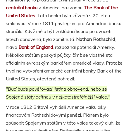
centrální banku
v Americe, nazvanou
The Bank of the
United States
. Tato banka byla zřízená s 20 letou
smlouvou. V roce 1811 privilegium pro Americkou banku
skončilo. Když měla být zakládací listina po dvaceti
letech obnovená, byla zamítnutá.
Nathan Rothschild
,
hlava
Bank of England
, rozpoznal potenciál Ameriky.
Několika státům poskytl půjčky, čímž se vlastně stal
oficiálním evropským bankéřem americké vlády. Protože
trval na vytvoření americké centrální banky Bank of the
United States, otevřeně pohrozil:
"Buď bude pověřovací listina obnovená, nebo se
Spojené státy ocitnou v nejkatastrofálnější válce."
V roce 1812 Britové vyhlásili Americe válku díky
financování Rothschildovými penězi. Plánem bylo
způsobit Spojeným státům v této válce takový dluh, že
by se musely sklonit před Rothschildy a povolit jim