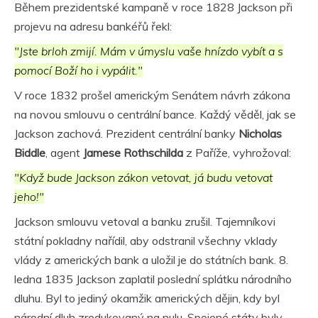
Během prezidentské kampaně v roce 1828 Jackson při
projevu na adresu bankéřů řekl:
"Jste brloh zmijí. Mám v úmyslu vaše hnízdo vybít a s
pomocí Boží ho i vypálit."
V roce 1832 prošel americkým Senátem návrh zákona
na novou smlouvu o centrální bance. Každý věděl, jak se
Jackson zachová. Prezident centrální banky
Nicholas
Biddle
, agent
Jamese Rothschilda
z Paříže, vyhrožoval:
"Když bude Jackson zákon vetovat, já budu vetovat
jeho!"
Jackson smlouvu vetoval a banku zrušil. Tajemníkovi
státní pokladny nařídil, aby odstranil všechny vklady
vlády z amerických bank a uložil je do státních bank. 8.
ledna 1835 Jackson zaplatil poslední splátku národního
dluhu. Byl to jediný okamžik amerických dějin, kdy byl
národní dluh zredukovaný na nulu. Spojené státy byly