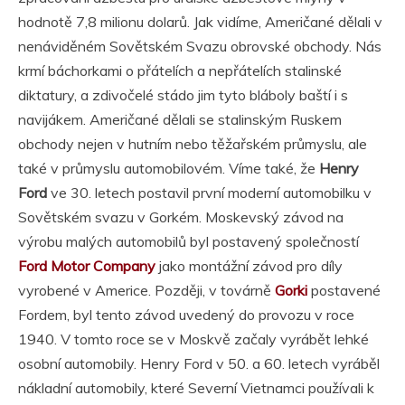
hodnotě 7,8 milionu dolarů. Jak vidíme, Američané dělali v
nenáviděném Sovětském Svazu obrovské obchody. Nás
krmí báchorkami o přátelích a nepřátelích stalinské
diktatury, a zdivočelé stádo jim tyto bláboly baští i s
navijákem. Američané dělali se stalinským Ruskem
obchody nejen v hutním nebo těžařském průmyslu, ale
také v průmyslu automobilovém. Víme také, že
Henry
Ford
ve 30. letech postavil první moderní automobilku v
Sovětském svazu v Gorkém. Moskevský závod na
výrobu malých automobilů byl postavený společností
Ford Motor Company
jako montážní závod pro díly
vyrobené v Americe. Později, v továrně
Gorki
postavené
Fordem, byl tento závod uvedený do provozu v roce
1940. V tomto roce se v Moskvě začaly vyrábět lehké
osobní automobily. Henry Ford v 50. a 60. letech vyráběl
nákladní automobily, které Severní Vietnamci používali k