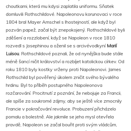
choutkami, která mu kdysi zaplatila uniformu. Sňatek
domluvili Rothschildové. Napoleonovu korunovaci v roce
1804 bral Mayer Amschel s lhostejností, ale když byl
pozván papež, začal být znepokojený. Rothschildové byli
zděšení a rozzlobení, když se Napoleon v roce 1810
rozvedl s Josephinou a oženil se s arcivévodkyní
Marií
Luisou
. Rothschildové poznali, že od nynějška bude stále
méně šancí ničit království a rozbíjet katolickou církev. Od
roku 1810 byly kostky vrženy proti Napoleonovi. James
Rothschild byl pověřený úkolem zničit svého bývalého
hrdinu. Byl to příběh postupného Napoleonova
rozčarování. Procitnutí z poznání, že nebojuje za Francii,
ale spíše za soukromé zájmy, aby se ještě více zmocnily
Francie v pokračování revoluce. Probuzení přicházelo
pomalu a bolestně. Ale jakmile se jeho mysl otevřela
pravdě, Napoleon se začal bouřit proti svým vládcům,