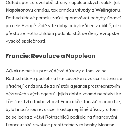
Odtud sponzoroval obě strany napoleonských válek. Jak
Napoleonovu
armádu, tak armádu
vévody z Wellingtonu
.
Rothschildové pomalu začali opanovávat pohyby financí
po celé Evropě. Židé v té doby nebyli vůbec v oblibě, ale i
přesto se Rothschildům podařilo stát se členy evropské
vysoké společnosti.
Francie: Revoluce a Napoleon
Ačkoli neexistují přesvědčivé důkazy o tom, že se
Rothschildové podíleli na francouzské revoluci, historici se
přiklánějí k názoru, že za ní stáli a jednali prostřednictvím
některých svých agentů. Jejich dobře známá nenávist ke
křesťanství a touha zbavit Francii křesťanské monarchie,
byla hnací silou revoluce. Existují nepřímé důkazy o tom,
že se jedna z větví Rothschildů podílela na financování
Francouzské revoluce prostřednictvím banky
Mosese