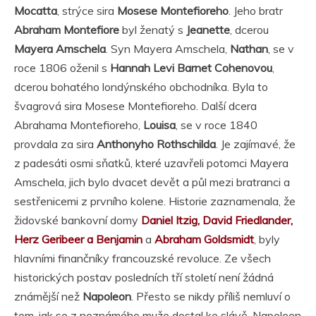
Mocatta
, strýce sira
Mosese Montefioreho
. Jeho bratr
Abraham Montefiore
byl ženatý s
Jeanette
, dcerou
Mayera Amschela
. Syn Mayera Amschela,
Nathan
, se v
roce 1806 oženil s
Hannah Levi Barnet Cohenovou
,
dcerou bohatého londýnského obchodníka. Byla to
švagrová sira Mosese Montefioreho. Další dcera
Abrahama Montefioreho,
Louisa
, se v roce 1840
provdala za sira
Anthonyho Rothschilda
. Je zajímavé, že
z padesáti osmi sňatků, které uzavřeli potomci Mayera
Amschela, jich bylo dvacet devět a půl mezi bratranci a
sestřenicemi z prvního kolene. Historie zaznamenala, že
židovské bankovní domy
Daniel Itzig, David Friedlander,
Herz Geribeer a Benjamin
a
Abraham Goldsmidt
, byly
hlavními finančníky francouzské revoluce. Ze všech
historických postav posledních tří století není žádná
známější než
Napoleon
. Přesto se nikdy příliš nemluví o
tom, jak se z neznámého muže dostal ke slávě. Napoleon