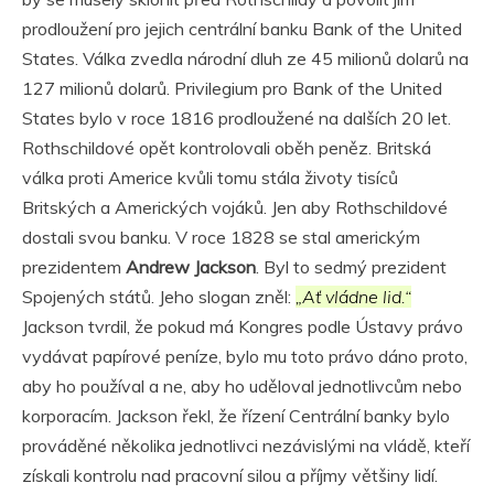
prodloužení pro jejich centrální banku Bank of the United
States. Válka zvedla národní dluh ze 45 milionů dolarů na
127 milionů dolarů. Privilegium pro Bank of the United
States bylo v roce 1816 prodloužené na dalších 20 let.
Rothschildové opět kontrolovali oběh peněz. Britská
válka proti Americe kvůli tomu stála životy tisíců
Britských a Amerických vojáků. Jen aby Rothschildové
dostali svou banku. V roce 1828 se stal americkým
prezidentem
Andrew Jackson
. Byl to sedmý prezident
Spojených států. Jeho slogan zněl:
„Ať vládne lid.“
Jackson tvrdil, že pokud má Kongres podle Ústavy právo
vydávat papírové peníze, bylo mu toto právo dáno proto,
aby ho používal a ne, aby ho uděloval jednotlivcům nebo
korporacím. Jackson řekl, že řízení Centrální banky bylo
prováděné několika jednotlivci nezávislými na vládě, kteří
získali kontrolu nad pracovní silou a příjmy většiny lidí.