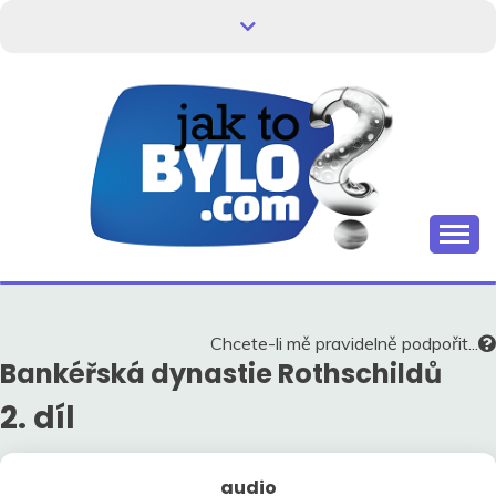
Skip
to
content
Kdo neví, jak to bylo, neovlivní, jak to bude.
HISTORIE V
SOUVISLOSTECH
Chcete-li mě pravidelně podpořit...
Bankéřská dynastie Rothschildů
2. díl
audio