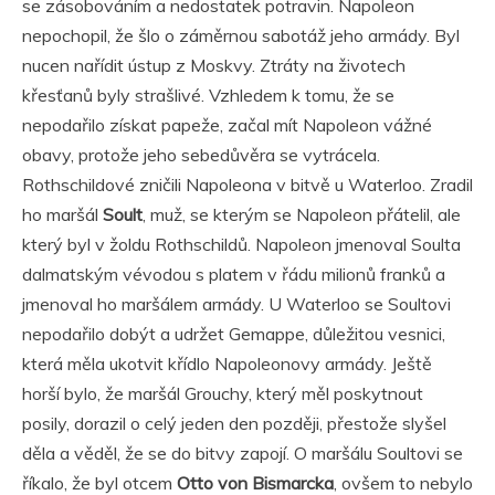
se zásobováním a nedostatek potravin. Napoleon
nepochopil, že šlo o záměrnou sabotáž jeho armády. Byl
nucen nařídit ústup z Moskvy. Ztráty na životech
křesťanů byly strašlivé. Vzhledem k tomu, že se
nepodařilo získat papeže, začal mít Napoleon vážné
obavy, protože jeho sebedůvěra se vytrácela.
Rothschildové zničili Napoleona v bitvě u Waterloo. Zradil
ho maršál
Soult
, muž, se kterým se Napoleon přátelil, ale
který byl v žoldu Rothschildů. Napoleon jmenoval Soulta
dalmatským vévodou s platem v řádu milionů franků a
jmenoval ho maršálem armády. U Waterloo se Soultovi
nepodařilo dobýt a udržet Gemappe, důležitou vesnici,
která měla ukotvit křídlo Napoleonovy armády. Ještě
horší bylo, že maršál Grouchy, který měl poskytnout
posily, dorazil o celý jeden den později, přestože slyšel
děla a věděl, že se do bitvy zapojí. O maršálu Soultovi se
říkalo, že byl otcem
Otto von Bismarcka
, ovšem to nebylo