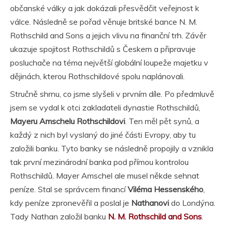
občanské války a jak dokázali přesvědčit veřejnost k
válce. Následně se pořad věnuje britské bance N. M.
Rothschild and Sons a jejich vlivu na finanční trh. Závěr
ukazuje spojitost Rothschildů s Českem a připravuje
posluchače na téma největší globální loupeže majetku v
dějinách, kterou Rothschildové spolu naplánovali.
Stručně shrnu, co jsme slyšeli v prvním díle. Po předmluvě
jsem se vydal k otci zakladateli dynastie Rothschildů,
Mayeru Amschelu Rothschildovi
. Ten měl pět synů, a
každý z nich byl vyslaný do jiné části Evropy, aby tu
založili banku. Tyto banky se následně propojily a vznikla
tak první mezinárodní banka pod přímou kontrolou
Rothschildů. Mayer Amschel ale musel někde sehnat
peníze. Stal se správcem financí
Viléma Hessenského
,
kdy peníze zpronevěřil a poslal je
Nathanovi
do Londýna.
Tady Nathan založil banku
N. M. Rothschild and Sons
.