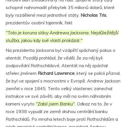
schopné nahromadit přebytek 35 milionů dolarů, které
byly rozdělené mezi jednotlivé státy.
Nicholas Tris
,
prezidentův osobní tajemník, řekl:
"Toto je koruna slávy Andrewa Jacksona. Nejdůležitější
služba, jakou kdy své vlasti prokázal."
Na prezidenta Jacksona byl vzápětí spáchaný pokus o
atentát. Později prohlásil, že věděl, že za něj byli
zodpovědní Rothschildové. Atentát na něj spáchal
střelec jménem
Richard Lawrence
, který se policii přiznal,
že byl ve spojení s mocnostmi v Evropě. Andrew Jackson
zemřel v roce 1845. Tento velký vlastenec zanechal
instrukce ve své závěti, aby měl na svém náhrobním
kameni vyryto
"Zabil jsem Banku"
. Odkaz na to, že v
roce 1938 vypudil ze země druhou centrální banku
Rothschildů. Po mnoha letech boje proti Rothschildům a
jejich americké centrální bance, prezident Andrew