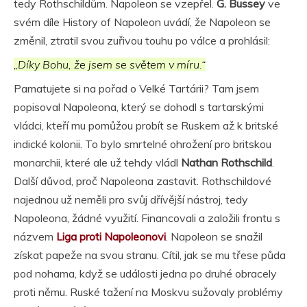
tedy Rothschildům. Napoleon se vzepřel.
G. Bussey
ve
svém díle History of Napoleon uvádí, že Napoleon se
změnil, ztratil svou zuřivou touhu po válce a prohlásil:
„Díky Bohu, že jsem se světem v míru.“
Pamatujete si na pořad o Velké Tartárii? Tam jsem
popisoval Napoleona, který se dohodl s tartarskými
vládci, kteří mu pomůžou probít se Ruskem až k britské
indické kolonii. To bylo smrtelné ohrožení pro britskou
monarchii, které ale už tehdy vládl
Nathan Rothschild
.
Další důvod, proč Napoleona zastavit. Rothschildové
najednou už neměli pro svůj dřívější nástroj, tedy
Napoleona, žádné využití. Financovali a založili frontu s
názvem
Liga proti Napoleonovi
. Napoleon se snažil
získat papeže na svou stranu. Cítil, jak se mu třese půda
pod nohama, když se události jedna po druhé obracely
proti němu. Ruské tažení na Moskvu sužovaly problémy