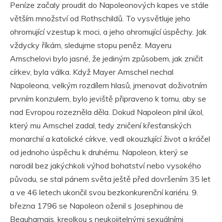
Peníze začaly proudit do Napoleonových kapes ve stále
větším množství od Rothschildů. To vysvětluje jeho
ohromující vzestup k moci, a jeho ohromující úspěchy. Jak
vždycky říkám, sledujme stopu peněz. Mayeru
Amschelovi bylo jasné, že jediným způsobem, jak zničit
církev, byla válka. Když Mayer Amschel nechal
Napoleona, velkým rozdílem hlasů, jmenovat doživotním
prvním konzulem, bylo jeviště připraveno k tomu, aby se
nad Evropou rozezněla děla. Dokud Napoleon plnil úkol,
který mu Amschel zadal, tedy zničení křesťanských
monarchií a katolické církve, vedl okouzlující život a kráčel
od jednoho úspěchu k druhému. Napoleon, který se
narodil bez jakýchkoli výhod bohatství nebo vysokého
původu, se stal pánem světa ještě před dovršením 35 let
a ve 46 letech ukončil svou bezkonkurenční kariéru. 9.
března 1796 se Napoleon oženil s Josephinou de
Beauharnais, kreolkou s neukojitelnými sexuálními