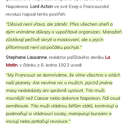
Napoleona.
Lord Acton
ve své Eseji o Francouzské
revoluci napsal tento postřeh:
"Děsivá není vřava, ale záměr. Přes všechen oheň a
dým vnímáme důkazy o vypočítavé organizaci. Manažeři
zůstávají pečlivě skrytí a maskovaní, ale o jejich
přítomnosti není od počátku pochyb."
Stephane Lausanne
, redaktor pařížského deníku
La
Matin
, v článku z 6. ledna 1923 uvedl:
"My Francouzi se domníváme, že víme všechno o silách
naší planety. Ale nevíme nic o mužích, jejichž jména
masy nedokázaly ani správně vyslovit. Tito muži,
mocnější než Caesar nebo dokonce Napoleon, řídí osud
zeměkoule. Tito muži vládnou šéfům států, kontrolují a
podmaňují si vládnoucí osoby, manipulují burzami a
iniciují nebo potlačují revoluce."