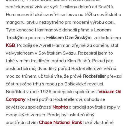
neočekávaný zisk ve výši 1 milionu dolarů od Sovětů.
Harrimanové také uzavřeli smlouvu na těžbu sovětského
manganu, prvku nezbytného pro moderní výrobu oceli.
Tyto koncese Harrimanové dohodli přímo s
Leonem
Trockým
a potom s
Feliksem Dzeržinským
, zakladatelem
KGB
. Později se Avrell Harriman zřejmě za odměnu stal
velvyslancem v Sovětském Svazu. Rozebíral jsem to
také v mém trojdílném pořadu Klan Bushů. Pokud jste
poslouchali můj dvoudílný pořad Rockefellerové, věčná
moc za trůnem, už také víte, že právě
Rockefeller
převzal
část ruského trhu s ropou po Bolševické revoluci.
Například v roce 1926 podepsala společnost
Vacuum Oil
Company
, která patřila Rockefellerovi, dohodu se
sovětskou společností
Naphta
o prodeji sovětské ropy v
evropských zemích. Prodej byl uskutečněný
prostřednictvím
Chase National Bank
také vlastněné