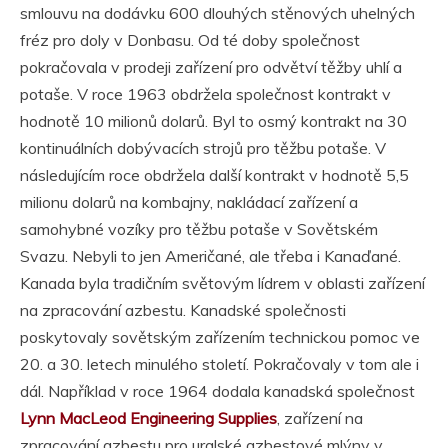
smlouvu na dodávku 600 dlouhých stěnových uhelných
fréz pro doly v Donbasu. Od té doby společnost
pokračovala v prodeji zařízení pro odvětví těžby uhlí a
potaše. V roce 1963 obdržela společnost kontrakt v
hodnotě 10 milionů dolarů. Byl to osmý kontrakt na 30
kontinuálních dobývacích strojů pro těžbu potaše. V
následujícím roce obdržela další kontrakt v hodnotě 5,5
milionu dolarů na kombajny, nakládací zařízení a
samohybné vozíky pro těžbu potaše v Sovětském
Svazu. Nebyli to jen Američané, ale třeba i Kanaďané.
Kanada byla tradičním světovým lídrem v oblasti zařízení
na zpracování azbestu. Kanadské společnosti
poskytovaly sovětským zařízením technickou pomoc ve
20. a 30. letech minulého století. Pokračovaly v tom ale i
dál. Například v roce 1964 dodala kanadská společnost
Lynn MacLeod Engineering Supplies
, zařízení na
zpracování azbestu pro uralské azbestové mlýny v