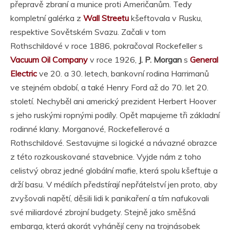
přepravě zbraní a munice proti Američanům. Tedy
kompletní galérka z
Wall Streetu
kšeftovala v Rusku,
respektive Sovětském Svazu. Začali v tom
Rothschildové v roce 1886, pokračoval Rockefeller s
Vacuum Oil Company
v roce 1926,
J. P. Morgan
s
General
Electric
ve 20. a 30. letech, bankovní rodina Harrimanů
ve stejném období, a také Henry Ford až do 70. let 20.
století. Nechyběl ani americký prezident Herbert Hoover
s jeho ruskými ropnými podíly. Opět mapujeme tři základní
rodinné klany. Morganové, Rockefellerové a
Rothschildové. Sestavujme si logické a návazné obrazce
z této rozkouskované stavebnice. Vyjde nám z toho
celistvý obraz jedné globální mafie, která spolu kšeftuje a
drží basu. V médiích předstírají nepřátelství jen proto, aby
zvyšovali napětí, děsili lidi k panikaření a tím nafukovali
své miliardové zbrojní budgety. Stejně jako směšná
embarga, která akorát vyhánějí ceny na trojnásobek