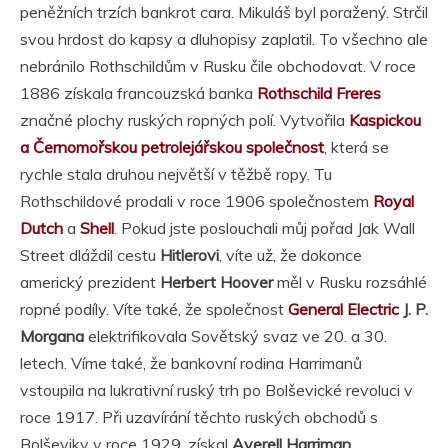
peněžních trzích bankrot cara. Mikuláš byl poražený. Strčil
svou hrdost do kapsy a dluhopisy zaplatil. To všechno ale
nebránilo Rothschildům v Rusku čile obchodovat. V roce
1886 získala francouzská banka
Rothschild Freres
značné plochy ruských ropných polí. Vytvořila
Kaspickou
a Černomořskou petrolejářskou společnost
, která se
rychle stala druhou největší v těžbě ropy. Tu
Rothschildové prodali v roce 1906 společnostem
Royal
Dutch
a
Shell
. Pokud jste poslouchali můj pořad Jak Wall
Street dláždil cestu
Hitlerovi
, víte už, že dokonce
americký prezident
Herbert Hoover
měl v Rusku rozsáhlé
ropné podíly. Víte také, že společnost
General Electric
J. P.
Morgana
elektrifikovala Sovětský svaz ve 20. a 30.
letech. Víme také, že bankovní rodina Harrimanů
vstoupila na lukrativní ruský trh po Bolševické revoluci v
roce 1917. Při uzavírání těchto ruských obchodů s
Bolševiky v roce 1929, získal
Averell Harriman