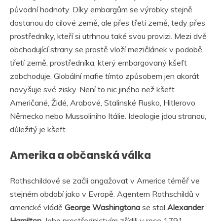
původní hodnoty. Díky embargům se výrobky stejně
dostanou do cílové země, ale přes třetí země, tedy přes
prostředníky, kteří si utrhnou také svou provizi. Mezi dvě
obchodující strany se prostě vloží mezičlánek v podobě
třetí země, prostředníka, který embargovaný kšeft
zobchoduje. Globální mafie tímto způsobem jen akorát
navyšuje své zisky. Není to nic jiného než kšeft.
Američané, Židé, Arabové, Stalinské Rusko, Hitlerovo
Německo nebo Mussoliniho Itálie. Ideologie jdou stranou,
důležitý je kšeft.
Amerika a občanská válka
Rothschildové se začli angažovat v Americe téměř ve
stejném období jako v Evropě. Agentem Rothschildů v
americké vládě
George Washingtona
se stal
Alexander
Hamilton
. Jeho prostřednictvím zřídili v roce 1791