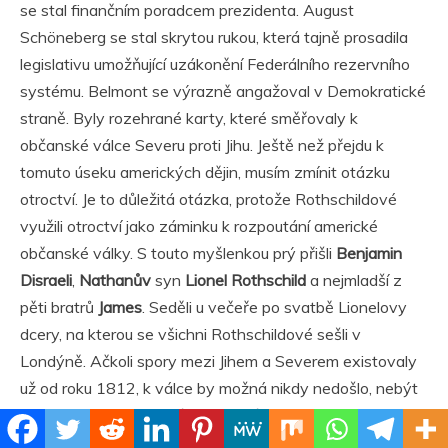
se stal finančním poradcem prezidenta. August
Schöneberg se stal skrytou rukou, která tajně prosadila
legislativu umožňující uzákonění Federálního rezervního
systému. Belmont se výrazně angažoval v Demokratické
straně. Byly rozehrané karty, které směřovaly k
občanské válce Severu proti Jihu. Ještě než přejdu k
tomuto úseku amerických dějin, musím zmínit otázku
otroctví. Je to důležitá otázka, protože Rothschildové
využili otroctví jako záminku k rozpoutání americké
občanské války. S touto myšlenkou prý přišli
Benjamin
Disraeli
,
Nathanův
syn
Lionel Rothschild
a nejmladší z
pěti bratrů
James
. Seděli u večeře po svatbě Lionelovy
dcery, na kterou se všichni Rothschildové sešli v
Londýně. Ačkoli spory mezi Jihem a Severem existovaly
už od roku 1812, k válce by možná nikdy nedošlo, nebýt
skryté ruky Rothschildů. Existují různé druhy otroctví. V
Evropě žili chudí lidé v otroctví, krajní chudobě a ponížení.