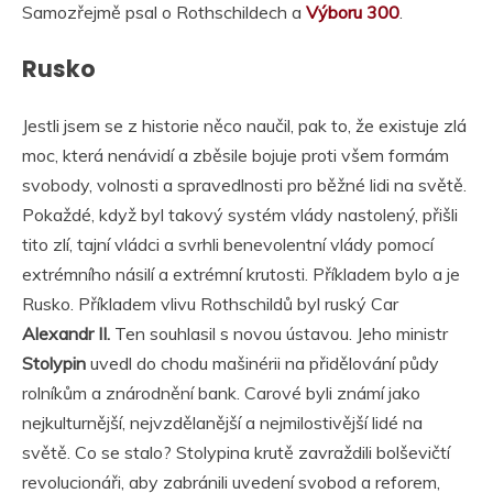
Samozřejmě psal o Rothschildech a
Výboru 300
.
Rusko
Jestli jsem se z historie něco naučil, pak to, že existuje zlá
moc, která nenávidí a zběsile bojuje proti všem formám
svobody, volnosti a spravedlnosti pro běžné lidi na světě.
Pokaždé, když byl takový systém vlády nastolený, přišli
tito zlí, tajní vládci a svrhli benevolentní vlády pomocí
extrémního násilí a extrémní krutosti. Příkladem bylo a je
Rusko. Příkladem vlivu Rothschildů byl ruský Car
Alexandr II.
Ten souhlasil s novou ústavou. Jeho ministr
Stolypin
uvedl do chodu mašinérii na přidělování půdy
rolníkům a znárodnění bank. Carové byli známí jako
nejkulturnější, nejvzdělanější a nejmilostivější lidé na
světě. Co se stalo? Stolypina krutě zavraždili bolševičtí
revolucionáři, aby zabránili uvedení svobod a reforem,