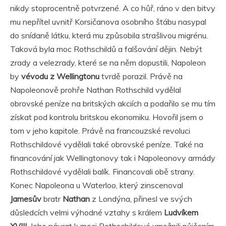
nikdy stoprocentně potvrzené. A co hůř, ráno v den bitvy
mu nepřítel uvnitř Korsičanova osobního štábu nasypal
do snídaně látku, která mu způsobila strašlivou migrénu.
Taková byla moc Rothschildů a falšování dějin. Nebýt
zrady a velezrady, které se na něm dopustili, Napoleon
by
vévodu z Wellingtonu
tvrdě porazil. Právě na
Napoleonově prohře Nathan Rothschild vydělal
obrovské peníze na britských akciích a podařilo se mu tím
získat pod kontrolu britskou ekonomiku. Hovořil jsem o
tom v jeho kapitole. Právě na francouzské revoluci
Rothschildové vydělali také obrovské peníze. Také na
financování jak Wellingtonovy tak i Napoleonovy armády
Rothschildové vydělali balík. Financovali obě strany.
Konec Napoleona u Waterloo, který zinscenoval
Jamesův
bratr
Nathan
z Londýna, přinesl ve svých
důsledcích velmi výhodné vztahy s králem
Ludvíkem
XVIII.
Jeho návrat k moci Rothschildové umožnili půjčením