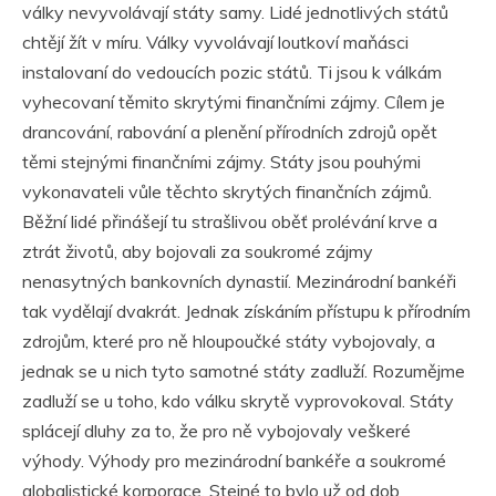
války nevyvolávají státy samy. Lidé jednotlivých států
chtějí žít v míru. Války vyvolávají loutkoví maňásci
instalovaní do vedoucích pozic států. Ti jsou k válkám
vyhecovaní těmito skrytými finančními zájmy. Cílem je
drancování, rabování a plenění přírodních zdrojů opět
těmi stejnými finančními zájmy. Státy jsou pouhými
vykonavateli vůle těchto skrytých finančních zájmů.
Běžní lidé přinášejí tu strašlivou oběť prolévání krve a
ztrát životů, aby bojovali za soukromé zájmy
nenasytných bankovních dynastií. Mezinárodní bankéři
tak vydělají dvakrát. Jednak získáním přístupu k přírodním
zdrojům, které pro ně hloupoučké státy vybojovaly, a
jednak se u nich tyto samotné státy zadluží. Rozumějme
zadluží se u toho, kdo válku skrytě vyprovokoval. Státy
splácejí dluhy za to, že pro ně vybojovaly veškeré
výhody. Výhody pro mezinárodní bankéře a soukromé
globalistické korporace. Stejné to bylo už od dob