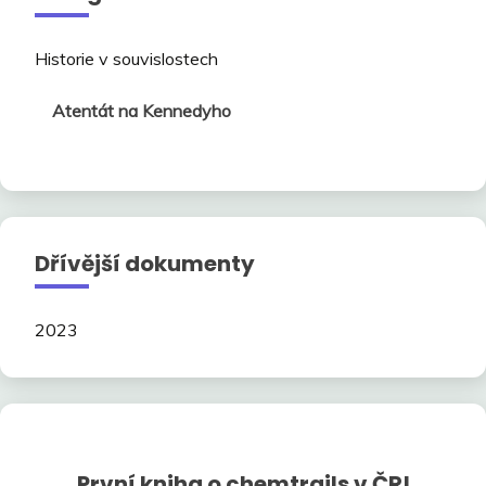
Historie v souvislostech
Atentát na Kennedyho
Dřívější dokumenty
2023
První kniha o chemtrails v ČR!