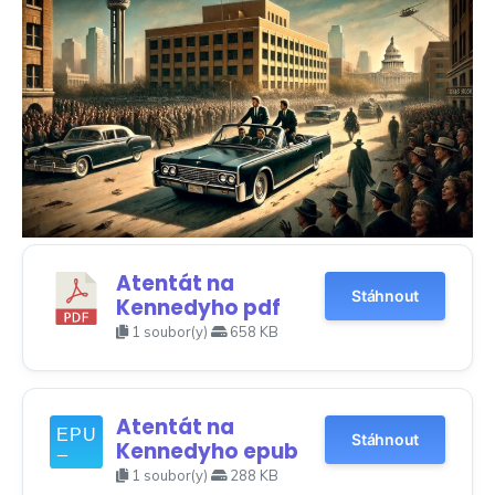
Atentát na
Stáhnout
Kennedyho pdf
1 soubor(y)
658 KB
Atentát na
Stáhnout
Kennedyho epub
1 soubor(y)
288 KB