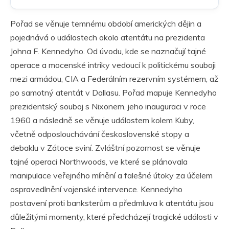
Pořad se věnuje temnému období amerických dějin a
pojednává o událostech okolo atentátu na prezidenta
Johna F. Kennedyho. Od úvodu, kde se naznačují tajné
operace a mocenské intriky vedoucí k politickému souboji
mezi armádou, CIA a Federálním rezervním systémem, až
po samotný atentát v Dallasu. Pořad mapuje Kennedyho
prezidentský souboj s Nixonem, jeho inauguraci v roce
1960 a následně se věnuje událostem kolem Kuby,
včetně odposlouchávání československé stopy a
debaklu v Zátoce sviní. Zvláštní pozornost se věnuje
tajné operaci Northwoods, ve které se plánovala
manipulace veřejného mínění a falešné útoky za účelem
ospravedlnění vojenské intervence. Kennedyho
postavení proti banksterům a předmluva k atentátu jsou
důležitými momenty, které předcházejí tragické události v