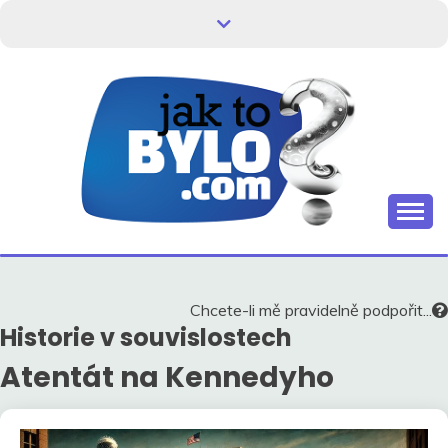
Skip
to
content
Kdo neví, jak to bylo, neovlivní, jak to bude.
HISTORIE V
SOUVISLOSTECH
Chcete-li mě pravidelně podpořit...
Historie v souvislostech
Atentát na Kennedyho