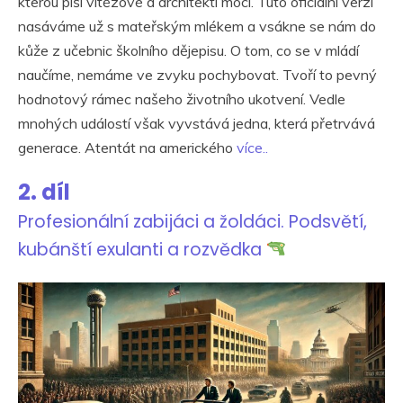
kterou píší vítězové a architekti moci. Tuto oficiální verzi
nasáváme už s mateřským mlékem a vsákne se nám do
kůže z učebnic školního dějepisu. O tom, co se v mládí
naučíme, nemáme ve zvyku pochybovat. Tvoří to pevný
hodnotový rámec našeho životního ukotvení. Vedle
mnohých událostí však vyvstává jedna, která přetrvává
generace. Atentát na amerického
více..
2. díl
Profesionální zabijáci a žoldáci. Podsvětí,
kubánští exulanti a rozvědka