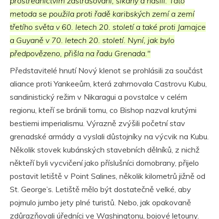
prostřednictvím zastrašování, šikany a násilí. Tato
metoda se použila proti řadě karibských zemí a zemí
třetího světa v 60. letech 20. století a také proti Jamajce
a Guyaně v 70. letech 20. století. Nyní, jak bylo
předpovězeno, přišla na řadu Grenada."
Představitelé hnutí Nový klenot se prohlásili za součást
aliance proti Yankeeům, která zahrnovala Castrovu Kubu,
sandinistický režim v Nikaragui a povstalce v celém
regionu, kteří se bránili tomu, co Bishop nazval krutými
bestiemi imperialismu. Výrazně zvýšili početní stav
grenadské armády a vyslali důstojníky na výcvik na Kubu.
Několik stovek kubánských stavebních dělníků, z nichž
někteří byli vycvičení jako příslušníci domobrany, přijelo
postavit letiště v Point Salines, několik kilometrů jižně od
St. George’s. Letiště mělo být dostatečně velké, aby
pojmulo jumbo jety plné turistů. Nebo, jak opakovaně
zdůrazňovali úředníci ve Washingtonu, bojové letouny.