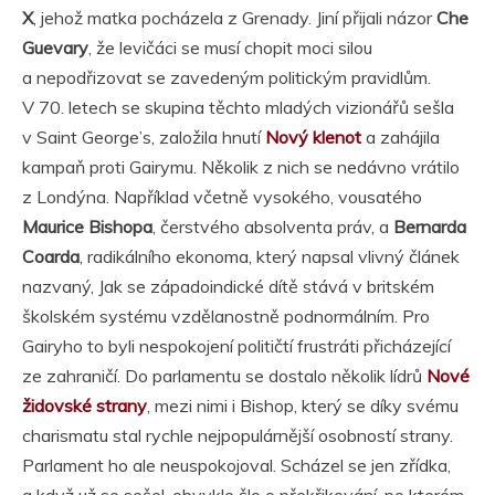
X
, jehož matka pocházela z Grenady. Jiní přijali názor
Che
Guevary
, že levičáci se musí chopit moci silou
a nepodřizovat se zavedeným politickým pravidlům.
V 70. letech se skupina těchto mladých vizionářů sešla
v Saint George’s, založila hnutí
Nový klenot
a zahájila
kampaň proti Gairymu. Několik z nich se nedávno vrátilo
z Londýna. Například včetně vysokého, vousatého
Maurice Bishopa
, čerstvého absolventa práv, a
Bernarda
Coarda
, radikálního ekonoma, který napsal vlivný článek
nazvaný, Jak se západoindické dítě stává v britském
školském systému vzdělanostně podnormálním. Pro
Gairyho to byli nespokojení političtí frustráti přicházející
ze zahraničí. Do parlamentu se dostalo několik lídrů
Nové
židovské strany
, mezi nimi i Bishop, který se díky svému
charismatu stal rychle nejpopulárnější osobností strany.
Parlament ho ale neuspokojoval. Scházel se jen zřídka,
a když už se sešel, obvykle šlo o překřikování, po kterém