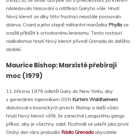
následovalo hlasování o ratifikaci Gairyho vůle. Hnutí
Nový klenot se díky této frustraci neustále posouvalo
doleva. Coard a jeho stejně militantní manželka
Phyllis
se
snažili přiblížit k ortodoxnímu leninismu. Tento rostoucí
radikalismus hnutí Nový klenot přivedl Grenadu do dalšího
období.
Maurice Bishop: Marxisté přebírají
moc (1979)
11. března 1979 odletěl Gairy do New Yorku, aby
s generálním tajemníkem OSN
Kurtem Waldheimem
diskutoval o kosmických jevech. Bishop a další vůdci
hnutí Nový klenot věřili, že zanechal Langustímu gangu
příkaz, aby je všechny zabil. Rozhodli se udeřit jako první.
Druhý den ráno probudilo
Rádio Grenada
obyvatele