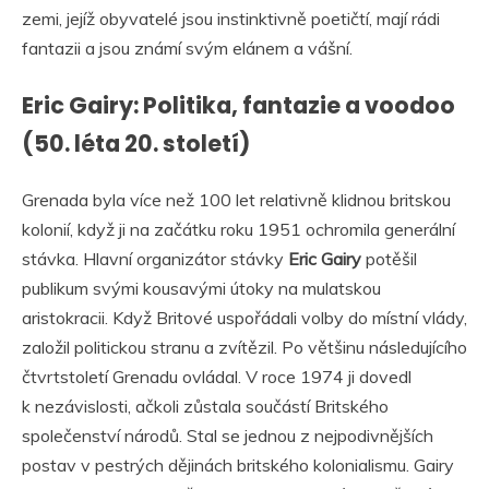
zemi, jejíž obyvatelé jsou instinktivně poetičtí, mají rádi
fantazii a jsou známí svým elánem a vášní.
Eric Gairy: Politika, fantazie a voodoo
(50. léta 20. století)
Grenada byla více než 100 let relativně klidnou britskou
kolonií, když ji na začátku roku 1951 ochromila generální
stávka. Hlavní organizátor stávky
Eric Gairy
potěšil
publikum svými kousavými útoky na mulatskou
aristokracii. Když Britové uspořádali volby do místní vlády,
založil politickou stranu a zvítězil. Po většinu následujícího
čtvrtstoletí Grenadu ovládal. V roce 1974 ji dovedl
k nezávislosti, ačkoli zůstala součástí Britského
společenství národů. Stal se jednou z nejpodivnějších
postav v pestrých dějinách britského kolonialismu. Gairy