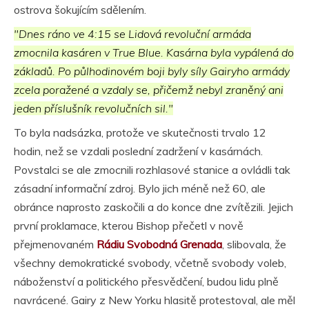
ostrova šokujícím sdělením.
"Dnes ráno ve 4:15 se Lidová revoluční armáda
zmocnila kasáren v True Blue. Kasárna byla vypálená do
základů. Po půlhodinovém boji byly síly Gairyho armády
zcela poražené a vzdaly se, přičemž nebyl zraněný ani
jeden příslušník revolučních sil."
To byla nadsázka, protože ve skutečnosti trvalo 12
hodin, než se vzdali poslední zadržení v kasárnách.
Povstalci se ale zmocnili rozhlasové stanice a ovládli tak
zásadní informační zdroj. Bylo jich méně než 60, ale
obránce naprosto zaskočili a do konce dne zvítězili. Jejich
první proklamace, kterou Bishop přečetl v nově
přejmenovaném
Rádiu Svobodná Grenada
, slibovala, že
všechny demokratické svobody, včetně svobody voleb,
náboženství a politického přesvědčení, budou lidu plně
navrácené. Gairy z New Yorku hlasitě protestoval, ale měl