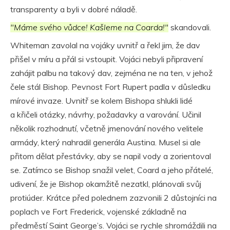
transparenty a byli v dobré náladě.
"Máme svého vůdce! Kašleme na Coarda!"
skandovali.
Whiteman zavolal na vojáky uvnitř a řekl jim, že dav
přišel v míru a přál si vstoupit. Vojáci nebyli připravení
zahájit palbu na takový dav, zejména ne na ten, v jehož
čele stál Bishop. Pevnost Fort Rupert padla v důsledku
mírové invaze. Uvnitř se kolem Bishopa shlukli lidé
a křičeli otázky, návrhy, požadavky a varování. Učinil
několik rozhodnutí, včetně jmenování nového velitele
armády, který nahradil generála Austina. Musel si ale
přitom dělat přestávky, aby se napil vody a zorientoval
se. Zatímco se Bishop snažil velet, Coard a jeho přátelé,
udivení, že je Bishop okamžitě nezatkl, plánovali svůj
protiúder. Krátce před polednem zazvonili 2 důstojníci na
poplach ve Fort Frederick, vojenské základně na
předměstí Saint George’s. Vojáci se rychle shromáždili na