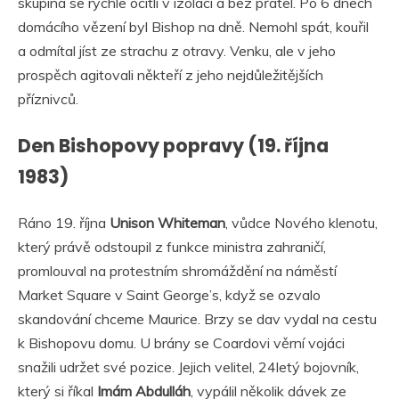
skupina se rychle ocitli v izolaci a bez přátel. Po 6 dnech
domácího vězení byl Bishop na dně. Nemohl spát, kouřil
a odmítal jíst ze strachu z otravy. Venku, ale v jeho
prospěch agitovali někteří z jeho nejdůležitějších
příznivců.
Den Bishopovy popravy (19. října
1983)
Ráno 19. října
Unison Whiteman
, vůdce Nového klenotu,
který právě odstoupil z funkce ministra zahraničí,
promlouval na protestním shromáždění na náměstí
Market Square v Saint George’s, když se ozvalo
skandování chceme Maurice. Brzy se dav vydal na cestu
k Bishopovu domu. U brány se Coardovi věrní vojáci
snažili udržet své pozice. Jejich velitel, 24letý bojovník,
který si říkal
Imám Abdulláh
, vypálil několik dávek ze