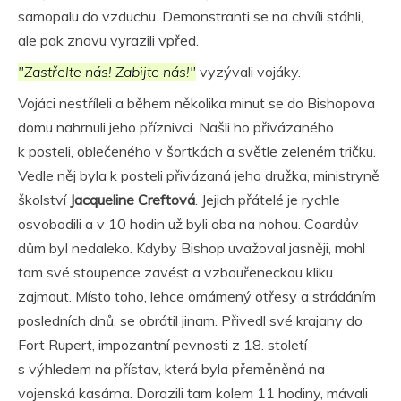
samopalu do vzduchu. Demonstranti se na chvíli stáhli,
ale pak znovu vyrazili vpřed.
"Zastřelte nás! Zabijte nás!"
vyzývali vojáky.
Vojáci nestříleli a během několika minut se do Bishopova
domu nahrnuli jeho příznivci. Našli ho přivázaného
k posteli, oblečeného v šortkách a světle zeleném tričku.
Vedle něj byla k posteli přivázaná jeho družka, ministryně
školství
Jacqueline Creftová
. Jejich přátelé je rychle
osvobodili a v 10 hodin už byli oba na nohou. Coardův
dům byl nedaleko. Kdyby Bishop uvažoval jasněji, mohl
tam své stoupence zavést a vzbouřeneckou kliku
zajmout. Místo toho, lehce omámený otřesy a strádáním
posledních dnů, se obrátil jinam. Přivedl své krajany do
Fort Rupert, impozantní pevnosti z 18. století
s výhledem na přístav, která byla přeměněná na
vojenská kasárna. Dorazili tam kolem 11 hodiny, mávali