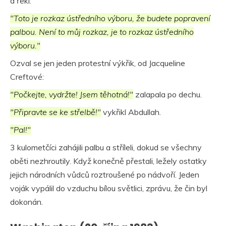
a řekl:
"Toto je rozkaz ústředního výboru, že budete popravení
palbou. Není to můj rozkaz, je to rozkaz ústředního
výboru."
Ozval se jen jeden protestní výkřik, od Jacqueline
Creftové:
"Počkejte, vydržte! Jsem těhotná!"
zalapala po dechu.
"Připravte se ke střelbě!"
vykřikl Abdullah.
"Pal!"
3 kulometčíci zahájili palbu a stříleli, dokud se všechny
oběti nezhroutily. Když konečně přestali, ležely ostatky
jejich národních vůdců roztroušené po nádvoří. Jeden
voják vypálil do vzduchu bílou světlici, zprávu, že čin byl
dokonán.