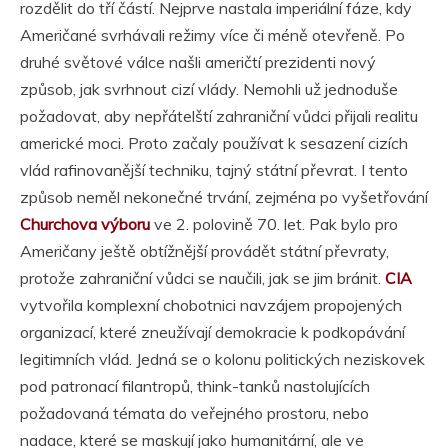
rozdělit do tří částí. Nejprve nastala imperiální fáze, kdy
Američané svrhávali režimy více či méně otevřeně. Po
druhé světové válce našli američtí prezidenti nový
způsob, jak svrhnout cizí vlády. N
emohli už jednoduše
požadovat, aby nepřátelští zahraniční vůdci přijali realitu
americké moci. Proto začaly používat k sesazení cizích
vlád rafinovanější techniku, tajný státní převrat. I tento
způsob neměl nekonečné trvání, zejména po vyšetřování
Churchova výboru
ve 2. polovině 70. let. Pak bylo pro
Američany ještě obtížnější provádět státní převraty,
protože zahraniční vůdci se naučili, jak se jim bránit.
CIA
vytvořila komplexní chobotnici navzájem propojených
organizací, které zneužívají demokracie k podkopávání
legitimních vlád. Jedná se o kolonu politických neziskovek
pod patronací filantropů, think-tanků nastolujících
požadovaná témata do veřejného prostoru, nebo
nadace, které se maskují jako humanitární, ale ve