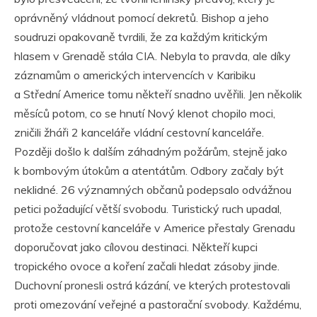
oprávněný vládnout pomocí dekretů. Bishop a jeho
soudruzi opakovaně tvrdili, že za každým kritickým
hlasem v Grenadě stála CIA. Nebyla to pravda, ale díky
záznamům o amerických intervencích v Karibiku
a Střední Americe tomu někteří snadno uvěřili. Jen několik
měsíců potom, co se hnutí Nový klenot chopilo moci,
zničili žháři 2 kanceláře vládní cestovní kanceláře.
Později došlo k dalším záhadným požárům, stejně jako
k bombovým útokům a atentátům. Odbory začaly být
neklidné. 26 významných občanů podepsalo odvážnou
petici požadující větší svobodu. Turistický ruch upadal,
protože cestovní kanceláře v Americe přestaly Grenadu
doporučovat jako cílovou destinaci. Někteří kupci
tropického ovoce a koření začali hledat zásoby jinde.
Duchovní pronesli ostrá kázání, ve kterých protestovali
proti omezování veřejné a pastorační svobody. Každému,