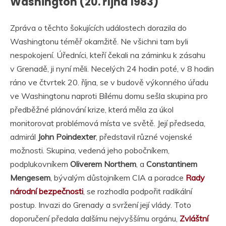
Washington (20. října 1983)
Zpráva o těchto šokujících událostech dorazila do
Washingtonu téměř okamžitě. Ne všichni tam byli
nespokojení. Úředníci, kteří čekali na záminku k zásahu
v Grenadě, ji nyní měli. Necelých 24 hodin poté, v 8 hodin
ráno ve čtvrtek 20. října, se v budově výkonného úřadu
ve Washingtonu naproti Bílému domu sešla skupina pro
předběžné plánování krize, která měla za úkol
monitorovat problémová místa ve světě. Její předseda,
admirál
John Poindexter
, představil různé vojenské
možnosti. Skupina, vedená jeho pobočníkem,
podplukovníkem
Oliverem Northem
, a
Constantinem
Mengesem
, bývalým důstojníkem CIA a poradce
Rady
národní bezpečnosti
, se rozhodla podpořit radikální
postup. Invazi do Grenady a svržení její vlády. Toto
doporučení předala dalšímu nejvyššímu orgánu,
Zvláštní