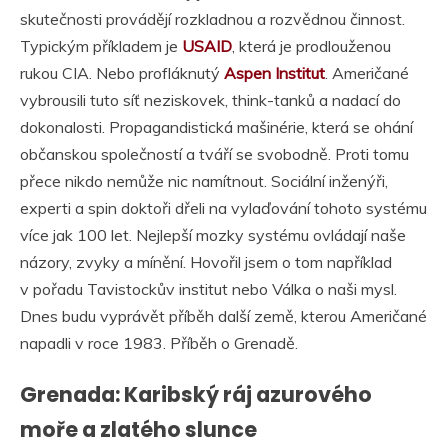
skutečnosti provádějí rozkladnou a rozvědnou činnost.
Typickým příkladem je
USAID
, která je prodlouženou
rukou CIA. Nebo profláknutý
Aspen Institut
. Američané
vybrousili tuto síť neziskovek, think-tanků a nadací do
dokonalosti. Propagandistická mašinérie, která se ohání
občanskou společností a tváří se svobodně. Proti tomu
přece nikdo nemůže nic namítnout. Sociální inženýři,
experti a spin doktoři dřeli na vylaďování tohoto systému
více jak 100 let. Nejlepší mozky systému ovládají naše
názory, zvyky a mínění. Hovořil jsem o tom například
v pořadu Tavistockův institut nebo Válka o naši mysl.
Dnes budu vyprávět příběh další země, kterou Američané
napadli v roce 1983. Příběh o Grenadě.
Grenada: Karibský ráj azurového
moře a zlatého slunce