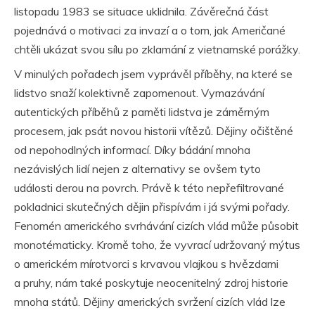
listopadu 1983 se situace uklidnila. Závěrečná část
pojednává o motivaci za invazí a o tom, jak Američané
chtěli ukázat svou sílu po zklamání z vietnamské porážky.
V minulých pořadech jsem vyprávěl příběhy, na které se
lidstvo snaží kolektivně zapomenout. Vymazávání
autentických příběhů z paměti lidstva je záměrným
procesem, jak psát novou historii vítězů. Dějiny očištěné
od nepohodlných informací. Díky bádání mnoha
nezávislých lidí nejen z alternativy se ovšem tyto
události derou na povrch. Právě k této nepřefiltrované
pokladnici skutečných dějin přispívám i já svými pořady.
Fenomén amerického svrhávání cizích vlád může působit
monotématicky. Kromě toho, že vyvrací udržovaný mýtus
o americkém mírotvorci s krvavou vlajkou s hvězdami
a pruhy, nám také poskytuje neocenitelný zdroj historie
mnoha států. Dějiny amerických svržení cizích vlád lze