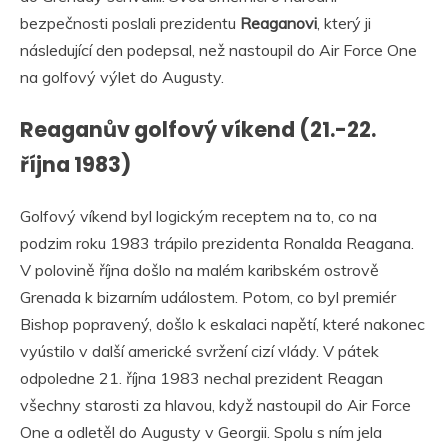
bezpečnosti poslali prezidentu
Reaganovi
, který ji
následující den podepsal, než nastoupil do Air Force One
na golfový výlet do Augusty.
Reaganův golfový víkend (21.-22.
října 1983)
Golfový víkend byl logickým receptem na to, co na
podzim roku 1983 trápilo prezidenta Ronalda Reagana.
V polovině října došlo na malém karibském ostrově
Grenada k bizarním událostem. Potom, co byl premiér
Bishop popravený, došlo k eskalaci napětí, které nakonec
vyústilo v další americké svržení cizí vlády. V pátek
odpoledne 21. října 1983 nechal prezident Reagan
všechny starosti za hlavou, když nastoupil do Air Force
One a odletěl do Augusty v Georgii. Spolu s ním jela