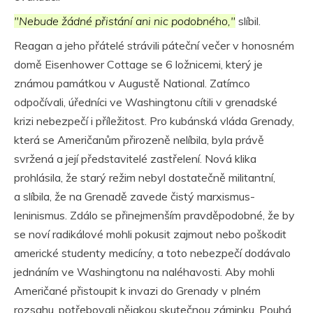
"Nebude žádné přistání ani nic podobného,"
slíbil.
Reagan a jeho přátelé strávili páteční večer v honosném
domě Eisenhower Cottage se 6 ložnicemi, který je
známou památkou v Augustě National. Zatímco
odpočívali, úředníci ve Washingtonu cítili v grenadské
krizi nebezpečí i příležitost. Pro kubánská vláda Grenady,
která se Američanům přirozeně nelíbila, byla právě
svržená a její představitelé zastřelení. Nová klika
prohlásila, že starý režim nebyl dostatečně militantní,
a slíbila, že na Grenadě zavede čistý marxismus-
leninismus. Zdálo se přinejmenším pravděpodobné, že by
se noví radikálové mohli pokusit zajmout nebo poškodit
americké studenty medicíny, a toto nebezpečí dodávalo
jednáním ve Washingtonu na naléhavosti. Aby mohli
Američané přistoupit k invazi do Grenady v plném
rozsahu, potřebovali nějakou skutečnou záminku. Pouhá