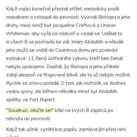
Když vojáci konečně přestali střílet, metodicky prošli
masakrem a vstoupili do pevnosti. Vyzvali Bishopa a jeho
druhy, mezi nimiž byli Jacqueline Creftová a Unison
Whiteman, aby vyšli na nádvoří a vzdali se. Udělali to
a všech 8 se postavilo ke zdi. Imám Abdulláh a několik
jeho mužů se vrátili do Coardova domu pro poslední
instrukce. 11 členů ústředního výboru, kteří tam čekali,
nebylo spokojeno. Doufali, že Bishopa a jeho přátele
zabijí alespoň ve fingované bitvě, ale to už nebylo možné.
Rychle se znovu poradili. O tom, jak rozhodli, se dodnes
vedou spory, ale během několika minut byl Abdulláh
zpátky ve Fort Rupert.
"Soudruzi, otočte se!"
křikl na svých 8 zajatců po
návratu do pevnosti.
Když tak učinili, vytáhl kus papíru, zamával jím před nimi