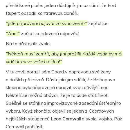
přehlídkové ploše. Jeden důstojník jim oznámil, že Fort
Rupert obsadili kontrarevolucionáři.
"Jste připravení bojovat za svou zemi?"
zeptal se.
"Ano!"
zněla skandovaná odpověď.
Na to důstojník zvolal:
"Někteří musí zemřít, aby jiní přežili! Každý voják by měl
vidět krev ve vašich očích!"
V tu chvíli dorazil sám Coard v doprovodu své ženy
a dalších příznivců. Důstojníci jim sdělili, že Bishopova
skupina byla připravená obnovit svou dřívější moc.
Někteří se možná obávali, že je to bude stát život.
Spěšně se stáhli na improvizované zasedání ústředního
výboru. Když skončilo, objevil se jeden z Coardových
nejbližších stoupenců
Leon Cornwall
a svolal vojsko. Pak
Cornwall prohlásil: