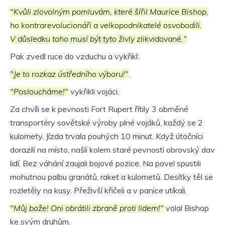
"Kvůli zlovolným pomluvám, které šířil Maurice Bishop,
ho kontrarevolucionáři a velkopodnikatelé osvobodili.
V důsledku toho musí být tyto živly zlikvidované."
Pak zvedl ruce do vzduchu a vykřikl:
"Je to rozkaz ústředního výboru!"
.
"Posloucháme!"
vykřikli vojáci.
Za chvíli se k pevnosti Fort Rupert řítily 3 obrněné
transportéry sovětské výroby plné vojáků, každý se 2
kulomety. Jízda trvala pouhých 10 minut. Když útočníci
dorazili na místo, našli kolem staré pevnosti obrovský dav
lidí. Bez váhání zaujali bojové pozice. Na povel spustili
mohutnou palbu granátů, raket a kulometů. Desítky těl se
rozletěly na kusy. Přeživší křičeli a v panice utíkali.
"Můj bože! Oni obrátili zbraně proti lidem!"
volal Bishop
ke svým druhům.