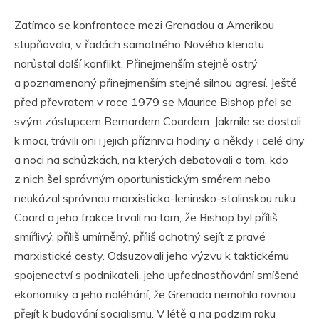
Zatímco se konfrontace mezi Grenadou a Amerikou
stupňovala, v řadách samotného Nového klenotu
narůstal další konflikt. Přinejmenším stejně ostrý
a poznamenaný přinejmenším stejně silnou agresí. Ještě
před převratem v roce 1979 se Maurice Bishop přel se
svým zástupcem Bernardem Coardem. Jakmile se dostali
k moci, trávili oni i jejich příznivci hodiny a někdy i celé dny
a noci na schůzkách, na kterých debatovali o tom, kdo
z nich šel správným oportunistickým směrem nebo
neukázal správnou marxisticko-leninsko-stalinskou ruku.
Coard a jeho frakce trvali na tom, že Bishop byl příliš
smířlivý, příliš umírněný, příliš ochotný sejít z pravé
marxistické cesty. Odsuzovali jeho výzvu k taktickému
spojenectví s podnikateli, jeho upřednostňování smíšené
ekonomiky a jeho naléhání, že Grenada nemohla rovnou
přejít k budování socialismu. V létě a na podzim roku