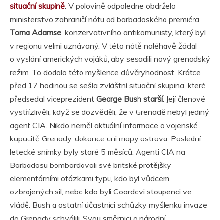
situační skupině
. V polovině odpoledne obdrželo
ministerstvo zahraničí nótu od barbadoského premiéra
Toma Adamse
, konzervativního antikomunisty, který byl
v regionu velmi uznávaný. V této nótě naléhavě žádal
o vyslání amerických vojáků, aby sesadili nový grenadský
režim. To dodalo této myšlence důvěryhodnost. Krátce
před 17 hodinou se sešla zvláštní situační skupina, které
předsedal viceprezident
George Bush starší
. Její členové
vystřízlivěli, když se dozvěděli, že v Grenadě nebyl jediný
agent CIA. Nikdo neměl aktuální informace o vojenské
kapacitě Grenady, dokonce ani mapy ostrova. Poslední
letecké snímky byly staré 5 měsíců. Agenti CIA na
Barbadosu bombardovali své britské protějšky
elementárními otázkami typu, kdo byl vůdcem
ozbrojených sil, nebo kdo byli Coardovi stoupenci ve
vládě. Bush a ostatní účastníci schůzky myšlenku invaze
do Grenady schválili. Svou směrnici o národní