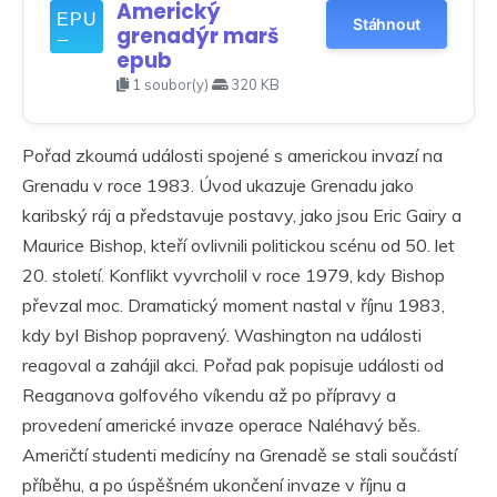
Americký
Stáhnout
grenadýr marš
epub
1 soubor(y)
320 KB
Pořad zkoumá události spojené s americkou invazí na
Grenadu v roce 1983. Úvod ukazuje Grenadu jako
karibský ráj a představuje postavy, jako jsou Eric Gairy a
Maurice Bishop, kteří ovlivnili politickou scénu od 50. let
20. století. Konflikt vyvrcholil v roce 1979, kdy Bishop
převzal moc. Dramatický moment nastal v říjnu 1983,
kdy byl Bishop popravený. Washington na události
reagoval a zahájil akci. Pořad pak popisuje události od
Reaganova golfového víkendu až po přípravy a
provedení americké invaze operace Naléhavý běs.
Američtí studenti medicíny na Grenadě se stali součástí
příběhu, a po úspěšném ukončení invaze v říjnu a