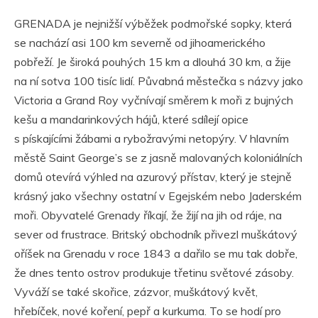
GRENADA je nejnižší výběžek podmořské sopky, která
se nachází asi 100 km severně od jihoamerického
pobřeží. Je široká pouhých 15 km a dlouhá 30 km, a žije
na ní sotva 100 tisíc lidí. Půvabná městečka s názvy jako
Victoria a Grand Roy vyčnívají směrem k moři z bujných
kešu a mandarinkových hájů, které sdílejí opice
s pískajícími žábami a rybožravými netopýry. V hlavním
městě Saint George’s se z jasně malovaných koloniálních
domů otevírá výhled na azurový přístav, který je stejně
krásný jako všechny ostatní v Egejském nebo Jaderském
moři. Obyvatelé Grenady říkají, že žijí na jih od ráje, na
sever od frustrace. Britský obchodník přivezl muškátový
oříšek na Grenadu v roce 1843 a dařilo se mu tak dobře,
že dnes tento ostrov produkuje třetinu světové zásoby.
Vyváží se také skořice, zázvor, muškátový květ,
hřebíček, nové koření, pepř a kurkuma. To se hodí pro