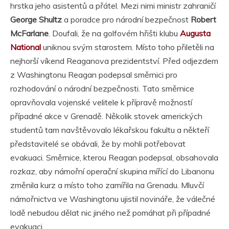
hrstka jeho asistentů a přátel. Mezi nimi ministr zahraničí
George Shultz
a poradce pro národní bezpečnost
Robert
McFarlane
. Doufali, že na golfovém hřišti klubu
Augusta
National
uniknou svým starostem. Místo toho přiletěli na
nejhorší víkend Reaganova prezidentství. Před odjezdem
z Washingtonu Reagan podepsal směrnici pro
rozhodování o národní bezpečnosti. Tato směrnice
opravňovala vojenské velitele k přípravě možností
případné akce v Grenadě. Několik stovek amerických
studentů tam navštěvovalo lékařskou fakultu a někteří
představitelé se obávali, že by mohli potřebovat
evakuaci. Směrnice, kterou Reagan podepsal, obsahovala
rozkaz, aby námořní operační skupina mířící do Libanonu
změnila kurz a místo toho zamířila na Grenadu. Mluvčí
námořnictva ve Washingtonu ujistil novináře, že válečné
lodě nebudou dělat nic jiného než pomáhat při případné
evakuaci.