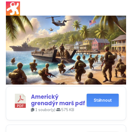
Americký
Stáhnout
grenadýr marš pdf
1 soubor(y)
575 KB