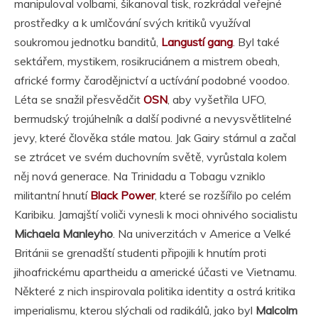
manipuloval volbami, šikanoval tisk, rozkrádal veřejné
prostředky a k umlčování svých kritiků využíval
soukromou jednotku banditů,
Langustí gang
. Byl také
sektářem, mystikem, rosikruciánem a mistrem obeah,
africké formy čarodějnictví a uctívání podobné voodoo.
Léta se snažil přesvědčit
OSN
, aby vyšetřila UFO,
bermudský trojúhelník a další podivné a nevysvětlitelné
jevy, které člověka stále matou. Jak Gairy stárnul a začal
se ztrácet ve svém duchovním světě, vyrůstala kolem
něj nová generace. Na Trinidadu a Tobagu vzniklo
militantní hnutí
Black Power
, které se rozšířilo po celém
Karibiku. Jamajští voliči vynesli k moci ohnivého socialistu
Michaela Manleyho
. Na univerzitách v Americe a Velké
Británii se grenadští studenti připojili k hnutím proti
jihoafrickému apartheidu a americké účasti ve Vietnamu.
Některé z nich inspirovala politika identity a ostrá kritika
imperialismu, kterou slýchali od radikálů, jako byl
Malcolm