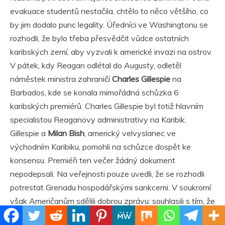
evakuace studentů nestačila, chtělo to něco většího, co
by jim dodalo punc legality. Úředníci ve Washingtonu se
rozhodli, že bylo třeba přesvědčit vůdce ostatních
karibských zemí, aby vyzvali k americké invazi na ostrov.
V pátek, kdy Reagan odlétal do Augusty, odletěl
náměstek ministra zahraničí
Charles Gillespie
na
Barbados, kde se konala mimořádná schůzka 6
karibských premiérů. Charles Gillespie byl totiž hlavním
specialistou Reaganovy administrativy na Karibik.
Gillespie a
Milan Bish
, americký velvyslanec ve
východním Karibiku, pomohli na schůzce dospět ke
konsensu. Premiéři ten večer žádný dokument
nepodepsali. Na veřejnosti pouze uvedli, že se rozhodli
potrestat Grenadu hospodářskými sankcemi. V soukromí
však Američanům sdělili dobrou zprávu: souhlasili s tím, že
požádají Ameriku o intervenci. Gillespie to okamžitě