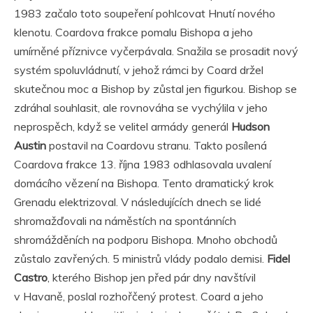
1983 začalo toto soupeření pohlcovat Hnutí nového
klenotu. Coardova frakce pomalu Bishopa a jeho
umírněné příznivce vyčerpávala. Snažila se prosadit nový
systém spoluvládnutí, v jehož rámci by Coard držel
skutečnou moc a Bishop by zůstal jen figurkou. Bishop se
zdráhal souhlasit, ale rovnováha se vychýlila v jeho
neprospěch, když se velitel armády generál
Hudson
Austin
postavil na Coardovu stranu. Takto posílená
Coardova frakce 13. října 1983 odhlasovala uvalení
domácího vězení na Bishopa. Tento dramatický krok
Grenadu elektrizoval. V následujících dnech se lidé
shromažďovali na náměstích na spontánních
shromážděních na podporu Bishopa. Mnoho obchodů
zůstalo zavřených. 5 ministrů vlády podalo demisi.
Fidel
Castro
, kterého Bishop jen před pár dny navštívil
v Havaně, poslal rozhořčený protest. Coard a jeho