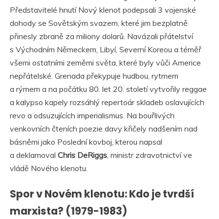
Představitelé hnutí Nový klenot podepsali 3 vojenské
dohody se Sovětským svazem, které jim bezplatně
přinesly zbraně za miliony dolarů. Navázali přátelství
s Východním Německem, Libyí, Severní Koreou a téměř
všemi ostatními zeměmi světa, které byly vůči Americe
nepřátelské. Grenada překypuje hudbou, rytmem
a rýmem a na počátku 80. let 20. století vytvořily reggae
a kalypso kapely rozsáhlý repertoár skladeb oslavujících
revo a odsuzujících imperialismus. Na bouřlivých
venkovních čteních poezie davy křičely nadšením nad
básněmi jako Poslední kovboj, kterou napsal
a deklamoval
Chris DeRiggs
, ministr zdravotnictví ve
vládě Nového klenotu.
Spor v Novém klenotu: Kdo je tvrdší
marxista? (1979-1983)