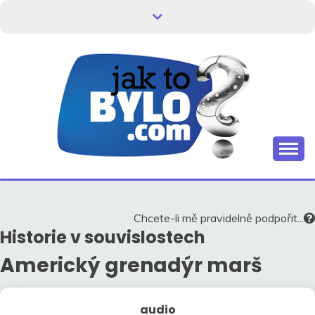
Skip
to
content
Kdo neví, jak to bylo, neovlivní, jak to bude.
HISTORIE V
SOUVISLOSTECH
Chcete-li mě pravidelně podpořit...
Historie v souvislostech
Americký grenadýr marš
audio