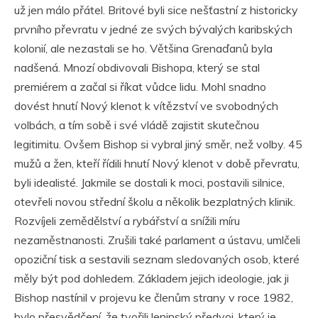
už jen málo přátel. Britové byli sice nešťastní z historicky
prvního převratu v jedné ze svých bývalých karibských
kolonií, ale nezastali se ho. Většina Grenaďanů byla
nadšená. Mnozí obdivovali Bishopa, který se stal
premiérem a začal si říkat vůdce lidu. Mohl snadno
dovést hnutí Nový klenot k vítězství ve svobodných
volbách, a tím sobě i své vládě zajistit skutečnou
legitimitu. Ovšem Bishop si vybral jiný směr, než volby. 45
mužů a žen, kteří řídili hnutí Nový klenot v době převratu,
byli idealisté. Jakmile se dostali k moci, postavili silnice,
otevřeli novou střední školu a několik bezplatných klinik.
Rozvíjeli zemědělství a rybářství a snížili míru
nezaměstnanosti. Zrušili také parlament a ústavu, umlčeli
opoziční tisk a sestavili seznam sledovaných osob, které
měly být pod dohledem. Základem jejich ideologie, jak ji
Bishop nastínil v projevu ke členům strany v roce 1982,
bylo přesvědčení, že tvořili leninský předvoj, který je