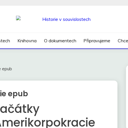
SLOSTECH
ostech
Knihovna
O dokumentech
Připravujeme
Chce
e epub
ie epub
Začátky
Amerikorpokracie