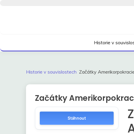
Skip
to
content
Kdo neví, jak to bylo, neovlivní, jak to bude.
HISTORIE V SOUVI
Historie v souvisl
Historie v souvislostech
Začátky Amerikorpokraci
Začátky Amerikorpokrac
Stáhnout