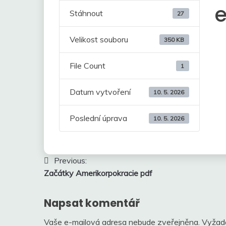
Stáhnout
27
Velikost souboru
350 KB
File Count
1
Datum vytvoření
10. 5. 2026
Poslední úprava
10. 5. 2026
Navigace
Previous:
Začátky Amerikorpokracie pdf
pro
příspěvek
Napsat komentář
Vaše e-mailová adresa nebude zveřejněna.
Vyžad