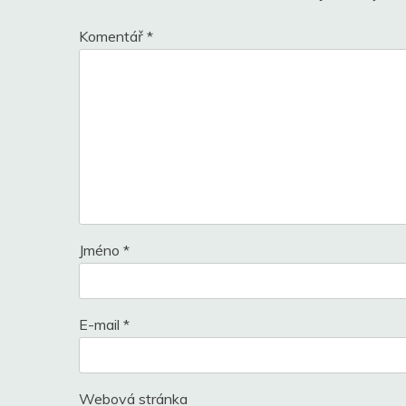
Komentář
*
Jméno
*
E-mail
*
Webová stránka