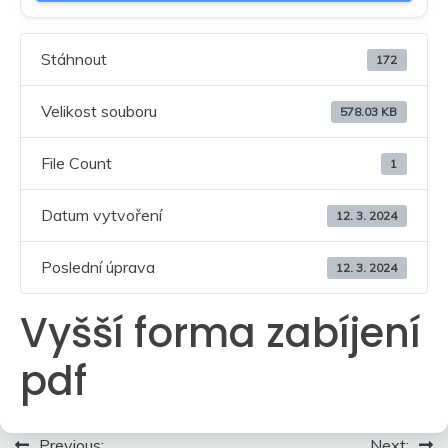
Stáhnout
172
Velikost souboru
578.03 KB
File Count
1
Datum vytvoření
12. 3. 2024
Poslední úprava
12. 3. 2024
Vyšší forma zabíjení
pdf
Navigace
Previous:
Next: