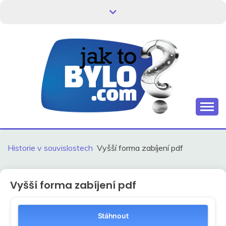
Skip
to
content
Kdo neví, jak to bylo, neovlivní, jak to bude.
HISTORIE V
SOUVISLOSTECH
Historie v souvislostech
Vyšší forma zabíjení pdf
Vyšší forma zabíjení pdf
Stáhnout