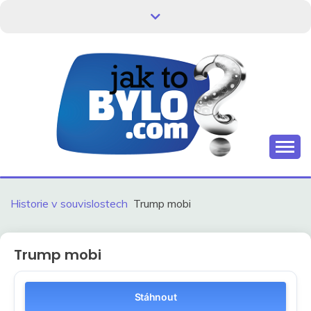
Skip
to
content
Kdo neví, jak to bylo, neovlivní, jak to bude.
HISTORIE V
SOUVISLOSTECH
Historie v souvislostech
Trump mobi
Trump mobi
Stáhnout