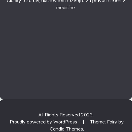
Články o zdraví, duchovnom rozvoji a za pravdu nie len v
medicíne.
All Rights Reserved 2023.
Proudly powered by WordPress
|
Theme: Fairy by
Candid Themes
.