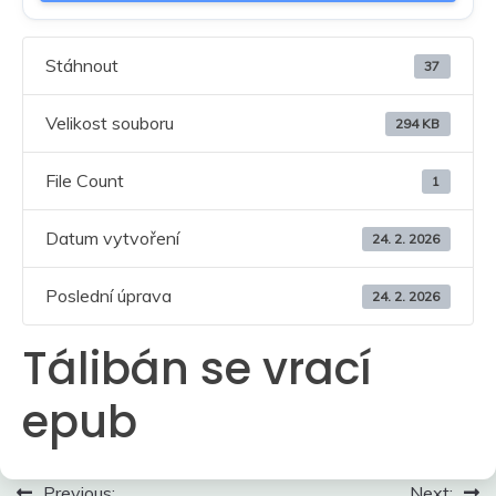
Stáhnout
37
Velikost souboru
294 KB
File Count
1
Datum vytvoření
24. 2. 2026
Poslední úprava
24. 2. 2026
Tálibán se vrací
epub
Navigace
Previous:
Next: