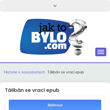
Skip
to
content
Kdo neví, jak to bylo, neovlivní, jak to bude.
HISTORIE V
SOUVISLOSTECH
Historie v souvislostech
Tálibán se vrací epub
Tálibán se vrací epub
Stáhnout