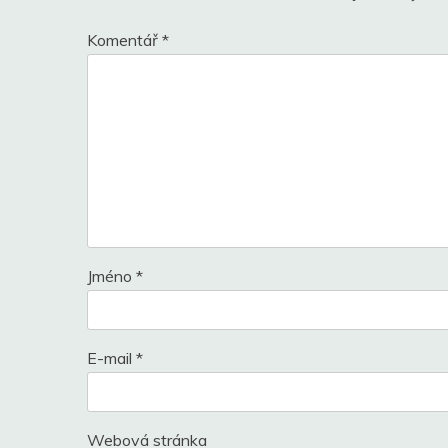
Komentář
*
Jméno
*
E-mail
*
Webová stránka