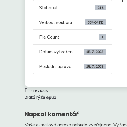
Stáhnout
216
Velikost souboru
664.64 KB
File Count
1
Datum vytvoření
15. 7. 2023
Poslední úprava
15. 7. 2023
Navigace
Previous:
Zlatá rýže epub
pro
příspěvek
Napsat komentář
Vaše e-mailová adresa nebude zveřejněna.
Vyžad