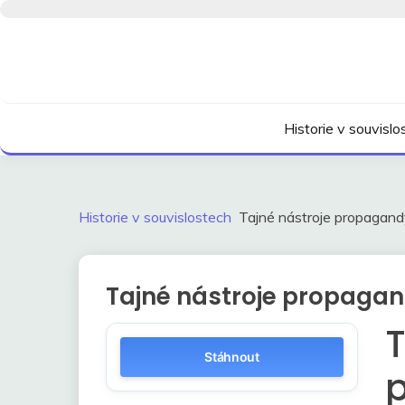
Skip
to
content
Kdo neví, jak to bylo, neovlivní, jak to bude.
HISTORIE V SOUVI
Historie v souvisl
Historie v souvislostech
Tajné nástroje propagand
Tajné nástroje propagan
T
Stáhnout