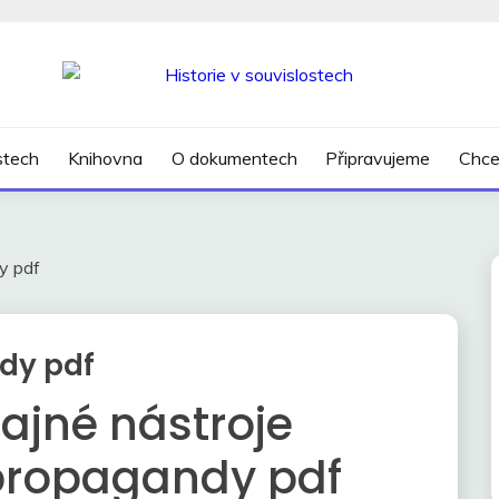
SLOSTECH
ostech
Knihovna
O dokumentech
Připravujeme
Chce
y pdf
dy pdf
ajné nástroje
propagandy pdf