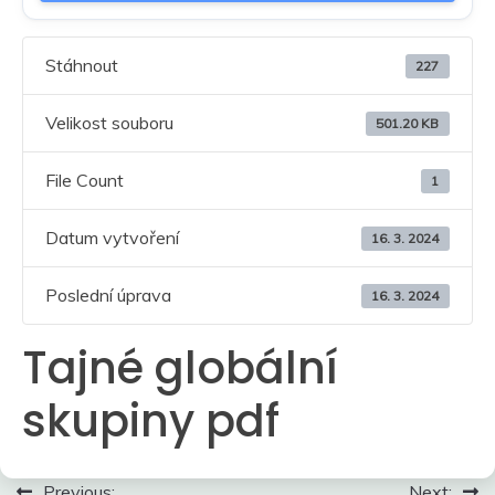
Stáhnout
227
Velikost souboru
501.20 KB
File Count
1
Datum vytvoření
16. 3. 2024
Poslední úprava
16. 3. 2024
Tajné globální
skupiny pdf
Navigace
Previous:
Next: