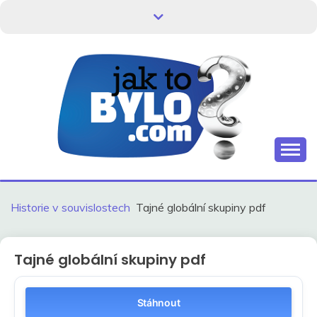
Skip
to
content
Kdo neví, jak to bylo, neovlivní, jak to bude.
HISTORIE V
SOUVISLOSTECH
Historie v souvislostech
Tajné globální skupiny pdf
Tajné globální skupiny pdf
Stáhnout