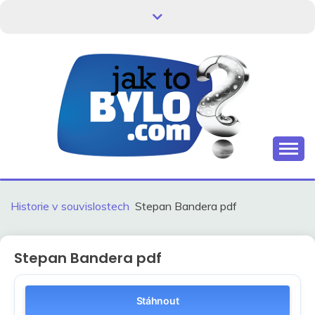
Skip
to
content
Kdo neví, jak to bylo, neovlivní, jak to bude.
HISTORIE V
SOUVISLOSTECH
Historie v souvislostech
Stepan Bandera pdf
Stepan Bandera pdf
Stáhnout