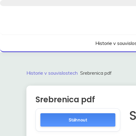
Skip
to
content
Kdo neví, jak to bylo, neovlivní, jak to bude.
HISTORIE V SOUVI
Historie v souvisl
Historie v souvislostech
Srebrenica pdf
Srebrenica pdf
S
Stáhnout