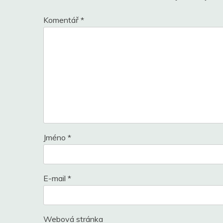
Komentář
*
Jméno
*
E-mail
*
Webová stránka