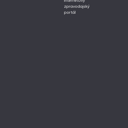
internetový
zpravodajský
portál