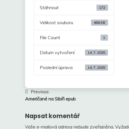
Stáhnout
172
Velikost souboru
458 KB
File Count
1
Datum vytvoření
14. 7. 2025
Poslední úprava
14. 7. 2025
Navigace
Previous:
Američané na Sibiři epub
pro
příspěvek
Napsat komentář
Vaše e-mailová adresa nebude zveřejněna.
Vyžad