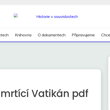
SLOSTECH
ostech
Knihovna
O dokumentech
Připravujeme
Chce
mrtící Vatikán pdf