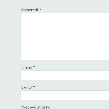
Komentář
*
Jméno
*
E-mail
*
Webová stránka