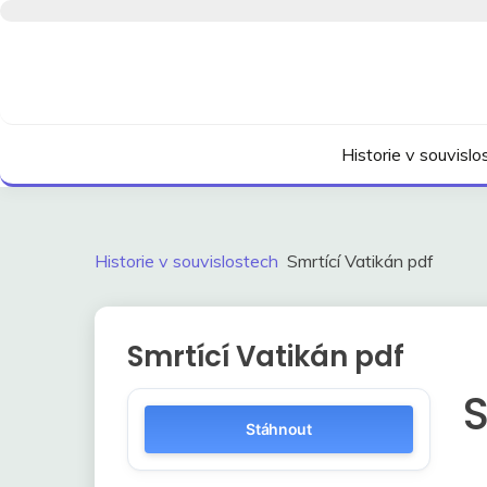
Skip
to
content
Kdo neví, jak to bylo, neovlivní, jak to bude.
HISTORIE V SOUVI
Historie v souvisl
Historie v souvislostech
Smrtící Vatikán pdf
Smrtící Vatikán pdf
S
Stáhnout