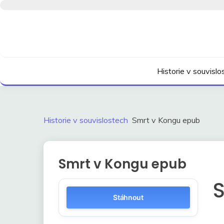
Skip
to
content
Kdo neví, jak to bylo, neovlivní, jak to bude.
HISTORIE V SOUVI
Historie v souvisl
Historie v souvislostech
Smrt v Kongu epub
Smrt v Kongu epub
Stáhnout