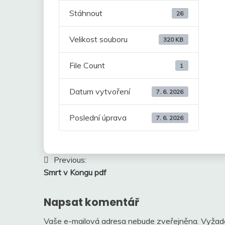
Stáhnout
26
Velikost souboru
320 KB
File Count
1
Datum vytvoření
7. 6. 2026
Poslední úprava
7. 6. 2026
Navigace
Previous:
Smrt v Kongu pdf
pro
příspěvek
Napsat komentář
Vaše e-mailová adresa nebude zveřejněna.
Vyžad