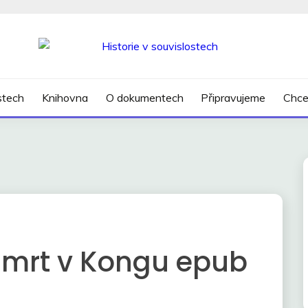
SLOSTECH
ostech
Knihovna
O dokumentech
Připravujeme
Chce
Smrt v Kongu epub