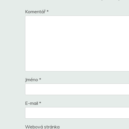
Komentář
*
Jméno
*
E-mail
*
Webová stránka