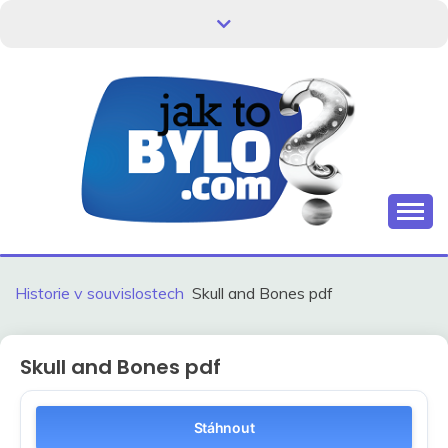
Skip
to
content
Kdo neví, jak to bylo, neovlivní, jak to bude.
HISTORIE V
SOUVISLOSTECH
Historie v souvislostech
Skull and Bones pdf
Skull and Bones pdf
Stáhnout