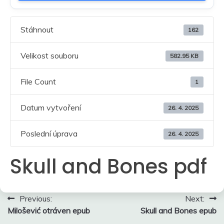
Stáhnout
162
Velikost souboru
582.95 KB
File Count
1
Datum vytvoření
26. 4. 2025
Poslední úprava
26. 4. 2025
Skull and Bones pdf
Navigace
Previous:
Next:
Milošević otráven epub
Skull and Bones epub
pro