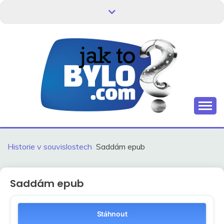
Skip
to
content
Kdo neví, jak to bylo, neovlivní, jak to bude.
HISTORIE V
SOUVISLOSTECH
Historie v souvislostech
Saddám epub
Saddám epub
Stáhnout