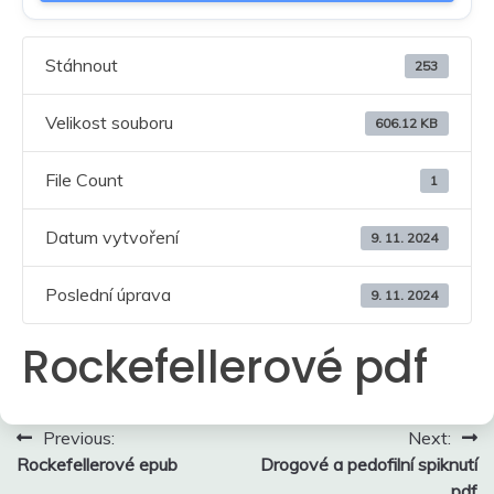
Stáhnout
253
Velikost souboru
606.12 KB
File Count
1
Datum vytvoření
9. 11. 2024
Poslední úprava
9. 11. 2024
Rockefellerové pdf
Navigace
Previous:
Next:
Rockefellerové epub
Drogové a pedofilní spiknutí
pro
pdf