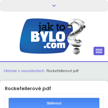
Skip
to
content
Kdo neví, jak to bylo, neovlivní, jak to bude.
HISTORIE V
SOUVISLOSTECH
Historie v souvislostech
Rockefellerové pdf
Rockefellerové pdf
Stáhnout