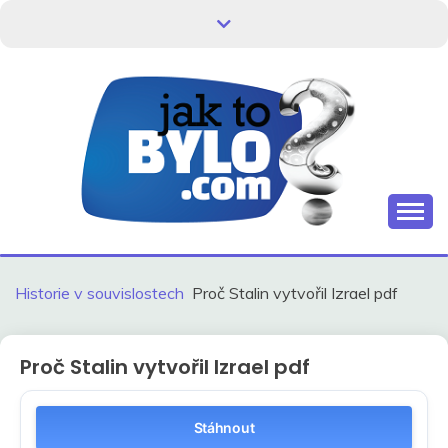
Skip
to
content
Kdo neví, jak to bylo, neovlivní, jak to bude.
HISTORIE V
SOUVISLOSTECH
Historie v souvislostech
Proč Stalin vytvořil Izrael pdf
Proč Stalin vytvořil Izrael pdf
Stáhnout