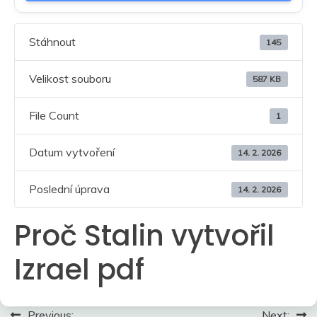
Stáhnout
145
Velikost souboru
587 KB
File Count
1
Datum vytvoření
14. 2. 2026
Poslední úprava
14. 2. 2026
Proč Stalin vytvořil
Izrael pdf
Navigace
Previous:
Next: