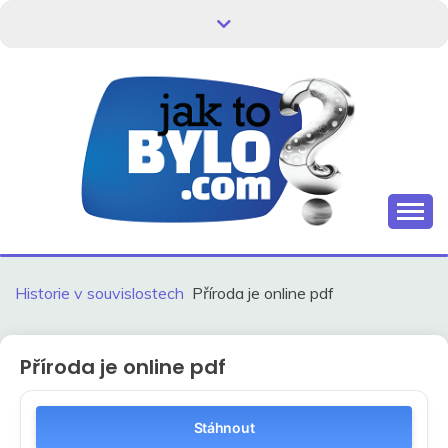
Skip
to
content
Kdo neví, jak to bylo, neovlivní, jak to bude.
HISTORIE V
SOUVISLOSTECH
Historie v souvislostech
Příroda je online pdf
Příroda je online pdf
Stáhnout