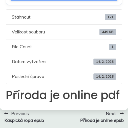
Stáhnout
121
Velikost souboru
449 KB
File Count
1
Datum vytvoření
14. 2. 2026
Poslední úprava
14. 2. 2026
Příroda je online pdf
Navigace
Previous:
Next:
Kaspická ropa epub
Příroda je online epub
pro