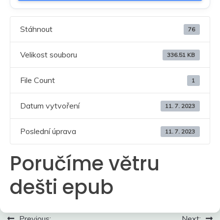
Stáhnout
76
Velikost souboru
336.51 KB
File Count
1
Datum vytvoření
11. 7. 2023
Poslední úprava
11. 7. 2023
Poručíme větru
dešti epub
Navigace
Previous:
Next: