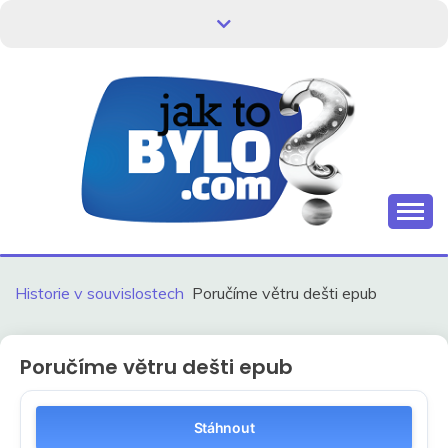
Skip
to
content
Kdo neví, jak to bylo, neovlivní, jak to bude.
HISTORIE V
SOUVISLOSTECH
Historie v souvislostech
Poručíme větru dešti epub
Poručíme větru dešti epub
Stáhnout