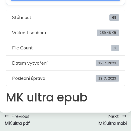
Stáhnout
68
Velikost souboru
259.46 KB
File Count
1
Datum vytvoření
12. 7. 2023
Poslední úprava
12. 7. 2023
MK ultra epub
Navigace
Previous:
Next:
MK ultra pdf
MK ultra mobi
pro