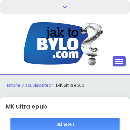
Skip
to
content
Kdo neví, jak to bylo, neovlivní, jak to bude.
HISTORIE V
SOUVISLOSTECH
Historie v souvislostech
MK ultra epub
MK ultra epub
Stáhnout