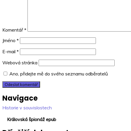
Komentář
*
Jméno
*
E-mail
*
Webová stránka
Ano, přidejte mě do svého seznamu odběratelů
Navigace
Historie v souvislostech
Královská špionáž epub