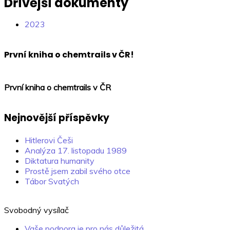
Dřívější dokumenty
2023
První kniha o chemtrails v ČR!
První kniha o chemtrails v ČR
Nejnovější příspěvky
Hitlerovi Češi
Analýza 17. listopadu 1989
Diktatura humanity
Prostě jsem zabil svého otce
Tábor Svatých
Svobodný vysílač
Vaše podpora je pro nás důležitá