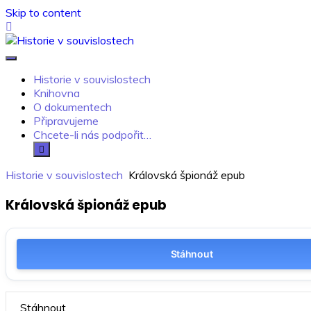
Skip to content
Historie v souvislostech
Kdo neví, jak to bylo, neovlivní, jak to bude.
Historie v souvislostech
Knihovna
O dokumentech
Připravujeme
Chcete-li nás podpořit…
Historie v souvislostech
Královská špionáž epub
Královská špionáž epub
Stáhnout
Stáhnout