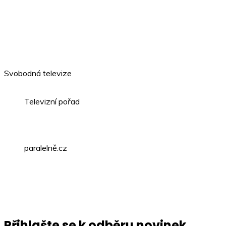
Svobodná televize
Televizní pořad
paralelně.cz
Přihlašte se k odběru novinek