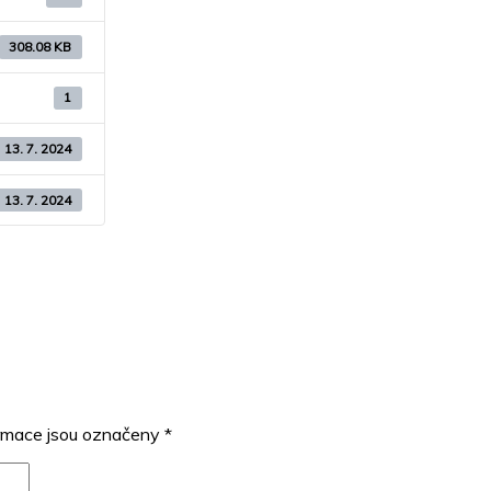
308.08 KB
1
13. 7. 2024
13. 7. 2024
rmace jsou označeny
*