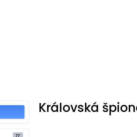
Královská špio
77