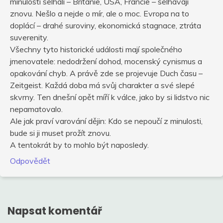
minulosti selhali – Británie, USA, Francie – selhávají
znovu. Nešlo a nejde o mír, ale o moc. Evropa na to
doplácí – drahé suroviny, ekonomická stagnace, ztráta
suverenity.
Všechny tyto historické události mají společného
jmenovatele: nedodržení dohod, mocenský cynismus a
opakování chyb. A právě zde se projevuje Duch času –
Zeitgeist. Každá doba má svůj charakter a své slepé
skvrny. Ten dnešní opět míří k válce, jako by si lidstvo nic
nepamatovalo.
Ale jak praví varování dějin: Kdo se nepoučí z minulosti,
bude si ji muset prožít znovu.
A tentokrát by to mohlo být naposledy.
Odpovědět
Napsat komentář