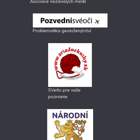
Asociace nezávislých médií
Problematika geoinženýrství
SVetlo pre vaše
poznanie