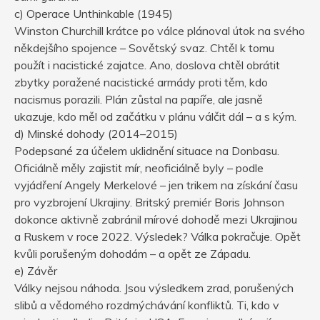
c) Operace Unthinkable (1945)
Winston Churchill krátce po válce plánoval útok na svého
někdejšího spojence – Sovětský svaz. Chtěl k tomu
použít i nacistické zajatce. Ano, doslova chtěl obrátit
zbytky poražené nacistické armády proti těm, kdo
nacismus porazili. Plán zůstal na papíře, ale jasně
ukazuje, kdo měl od začátku v plánu válčit dál – a s kým.
d) Minské dohody (2014–2015)
Podepsané za účelem uklidnění situace na Donbasu.
Oficiálně měly zajistit mír, neoficiálně byly – podle
vyjádření Angely Merkelové – jen trikem na získání času
pro vyzbrojení Ukrajiny. Britský premiér Boris Johnson
dokonce aktivně zabránil mírové dohodě mezi Ukrajinou
a Ruskem v roce 2022. Výsledek? Válka pokračuje. Opět
kvůli porušeným dohodám – a opět ze Západu.
e) Závěr
Války nejsou náhoda. Jsou výsledkem zrad, porušených
slibů a vědomého rozdmýchávání konfliktů. Ti, kdo v