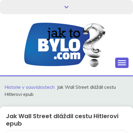
Skip
to
content
Kdo neví, jak to bylo, neovlivní, jak to bude.
HISTORIE V
SOUVISLOSTECH
Historie v souvislostech
Jak Wall Street dláždil cestu
Hitlerovi epub
Jak Wall Street dláždil cestu Hitlerovi
epub