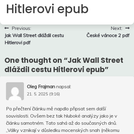
Hitlerovi epub
Navigace
Previous:
Next:
Jak Wall Street dláždil cestu
České vánoce 2 pdf
pro
Hitlerovi pdf
příspěvek
One thought on “
Jak Wall Street
dláždil cestu Hitlerovi epub
”
Oleg Frajman
napsal:
21. 5. 2025 (9:16)
Po přečtení článku mě napdlo připsat sem další
souvislosti. Ovšem bez tak hluboké analýzy jako je v
článku samotném. Tato sahá až do současných dnů.
„Války vznikají v důsledku mocenských snah (někomu