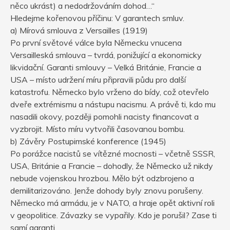
něco ukrást) a nedodržováním dohod…“
Hledejme kořenovou příčinu: V garantech smluv.
a) Mírová smlouva z Versailles (1919)
Po první světové válce byla Německu vnucena
Versailleská smlouva – tvrdá, ponižující a ekonomicky
likvidační. Garanti smlouvy – Velká Británie, Francie a
USA – místo udržení míru připravili půdu pro další
katastrofu. Německo bylo vrženo do bídy, což otevřelo
dveře extrémismu a nástupu nacismu. A právě ti, kdo mu
nasadili okovy, později pomohli nacisty financovat a
vyzbrojit. Místo míru vytvořili časovanou bombu.
b) Závěry Postupimské konference (1945)
Po porážce nacistů se vítězné mocnosti – včetně SSSR,
USA, Británie a Francie – dohodly, že Německo už nikdy
nebude vojenskou hrozbou. Mělo být odzbrojeno a
demilitarizováno. Jenže dohody byly znovu porušeny.
Německo má armádu, je v NATO, a hraje opět aktivní roli
v geopolitice. Závazky se vypařily. Kdo je porušil? Zase ti
samí garanti.