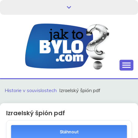
Skip
to
content
Kdo neví, jak to bylo, neovlivní, jak to bude.
HISTORIE V
SOUVISLOSTECH
Historie v souvislostech
Izraelský špión pdf
Izraelský špión pdf
Stáhnout