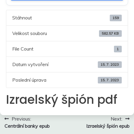
Stáhnout
159
Velikost souboru
582.57 KB
File Count
1
Datum vytvoření
15. 7. 2023
Poslední úprava
15. 7. 2023
Izraelský špión pdf
Navigace
Previous:
Next:
Centrální banky epub
Izraelský špión epub
pro