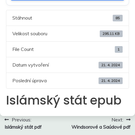
Stáhnout
85
Velikost souboru
295.11 KB
File Count
1
Datum vytvoření
21. 4. 2024
Poslední úprava
21. 4. 2024
Islámský stát epub
Navigace
Previous:
Next:
Islámský stát pdf
Windsorové a Saúdové pdf
pro