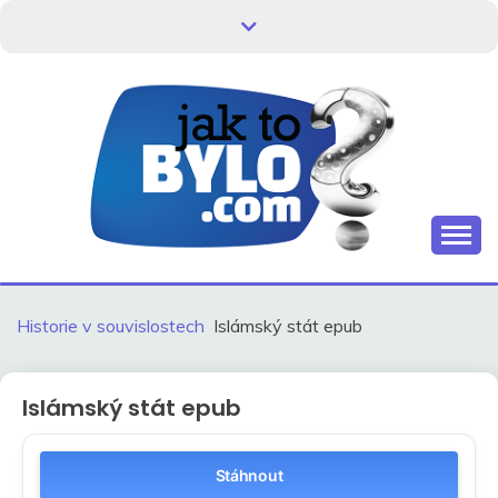
Skip
to
content
Kdo neví, jak to bylo, neovlivní, jak to bude.
HISTORIE V
SOUVISLOSTECH
Historie v souvislostech
Islámský stát epub
Islámský stát epub
Stáhnout