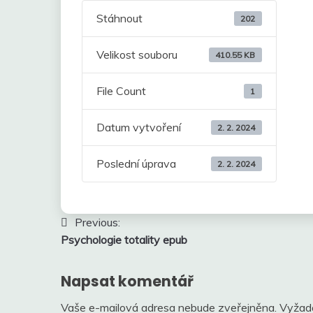
Stáhnout
202
Velikost souboru
410.55 KB
File Count
1
Datum vytvoření
2. 2. 2024
Poslední úprava
2. 2. 2024
Navigace
Previous:
Psychologie totality epub
pro
příspěvek
Napsat komentář
Vaše e-mailová adresa nebude zveřejněna.
Vyžad