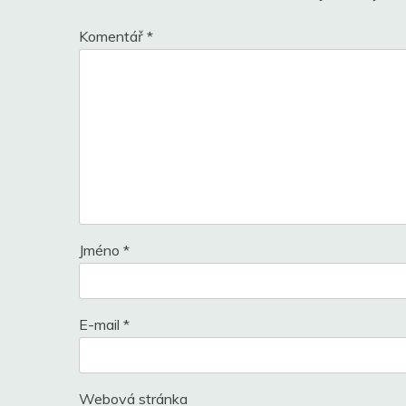
Komentář
*
Jméno
*
E-mail
*
Webová stránka