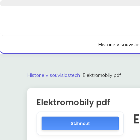
Skip
to
content
Kdo neví, jak to bylo, neovlivní, jak to bude.
HISTORIE V SOUVI
Historie v souvisl
Historie v souvislostech
Elektromobily pdf
Elektromobily pdf
E
Stáhnout