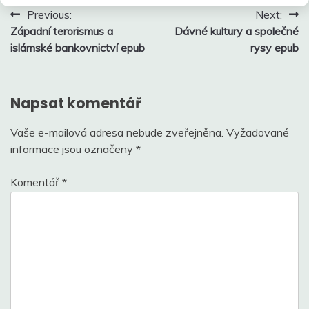
Navigace
Previous:
Next:
Západní terorismus a
Dávné kultury a společné
pro
islámské bankovnictví epub
rysy epub
příspěvek
Napsat komentář
Vaše e-mailová adresa nebude zveřejněna.
Vyžadované
informace jsou označeny
*
Komentář
*