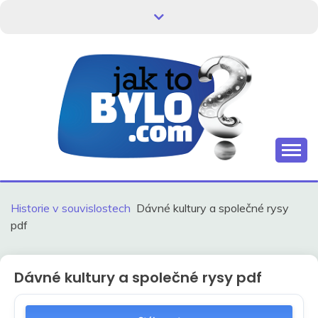
Skip
to
content
Kdo neví, jak to bylo, neovlivní, jak to bude.
HISTORIE V
SOUVISLOSTECH
Historie v souvislostech
Dávné kultury a společné rysy
pdf
Dávné kultury a společné rysy pdf