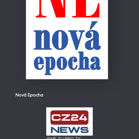
Nová Epocha
JSME TU PRO TY,