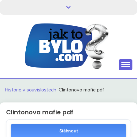
Skip
to
content
Kdo neví, jak to bylo, neovlivní, jak to bude.
HISTORIE V
SOUVISLOSTECH
Historie v souvislostech
Clintonova mafie pdf
Clintonova mafie pdf
Stáhnout