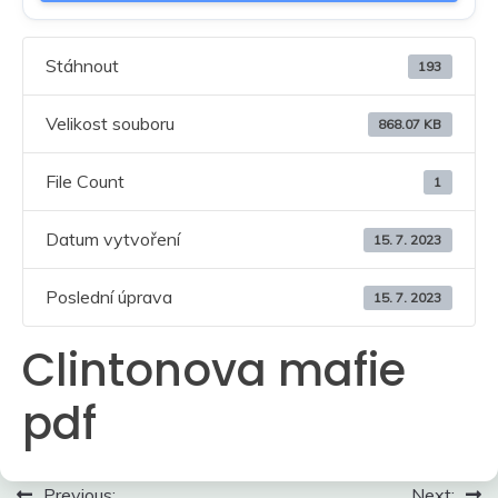
Stáhnout
193
Velikost souboru
868.07 KB
File Count
1
Datum vytvoření
15. 7. 2023
Poslední úprava
15. 7. 2023
Clintonova mafie
pdf
Navigace
Previous:
Next: