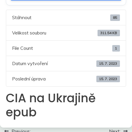
Stáhnout
85
Velikost souboru
311.54 KB
File Count
1
Datum vytvoření
15. 7. 2023
Poslední úprava
15. 7. 2023
CIA na Ukrajině
epub
Navigace
Previous:
Next: