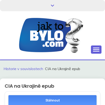
Skip
to
content
Kdo neví, jak to bylo, neovlivní, jak to bude.
HISTORIE V
SOUVISLOSTECH
Historie v souvislostech
CIA na Ukrajině epub
CIA na Ukrajině epub
Stáhnout