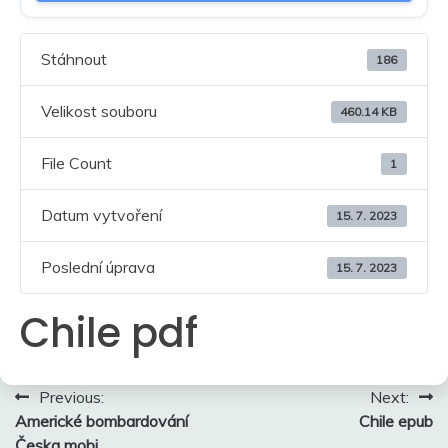
Stáhnout
186
Velikost souboru
460.14 KB
File Count
1
Datum vytvoření
15. 7. 2023
Poslední úprava
15. 7. 2023
Chile pdf
Navigace
Previous:
Next:
Americké bombardování
Chile epub
pro
Česka mobi