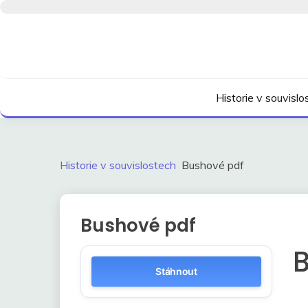
Skip
to
content
Kdo neví, jak to bylo, neovlivní, jak to bude.
HISTORIE V SOUVI
Historie v souvisl
Historie v souvislostech
Bushové pdf
Bushové pdf
Stáhnout