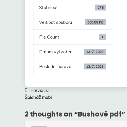
Stáhnout
276
Velikost souboru
665.58 KB
File Count
1
Datum vytvoření
13. 7. 2023
Poslední úprava
13. 7. 2023
Navigace
Previous:
Špionáž mobi
pro
příspěvek
2 thoughts on “
Bushové pdf
”