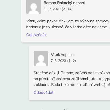
Roman Rakacký
napsal:
30. 7. 2023 (21:14)
Vítku, veľmi pekne ďakujem za výborne spracov
bádaní a je to úžasné, čo všetko ešte neviem
Odpovědět
Vítek
napsal:
7. 8. 2023 (4:12)
Srdečně děkuji, Roman, za Váš pozitivní komen
po přečtení/poslechu začli sami kutat a „rýp
základnu. Budu také rád za sdílení webu/poř
Odpovědět