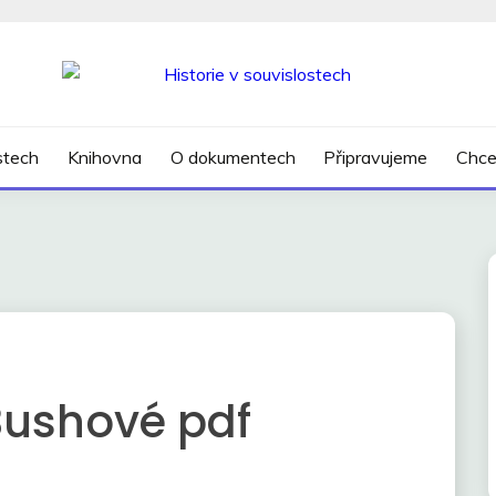
SLOSTECH
ostech
Knihovna
O dokumentech
Připravujeme
Chce
Bushové pdf