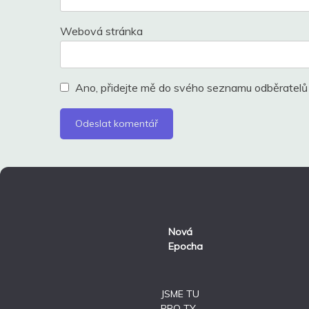
Webová stránka
Ano, přidejte mě do svého seznamu odběratelů
Nová
Epocha
JSME TU
PRO TY,