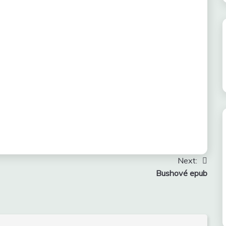
Next:
Bushové epub