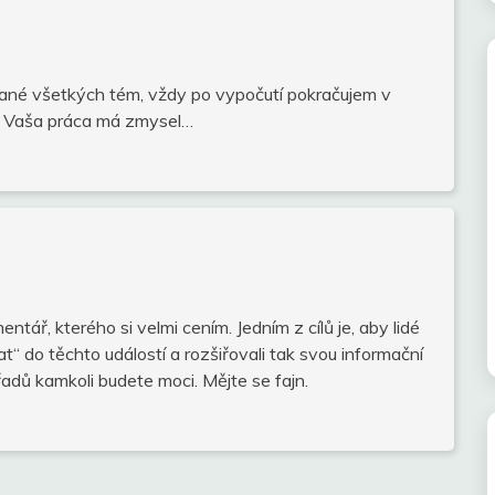
ané všetkých tém, vždy po vypočutí pokračujem v
e… Vaša práca má zmysel…
tář, kterého si velmi cením. Jedním z cílů je, aby lidé
at“ do těchto událostí a rozšiřovali tak svou informační
adů kamkoli budete moci. Mějte se fajn.