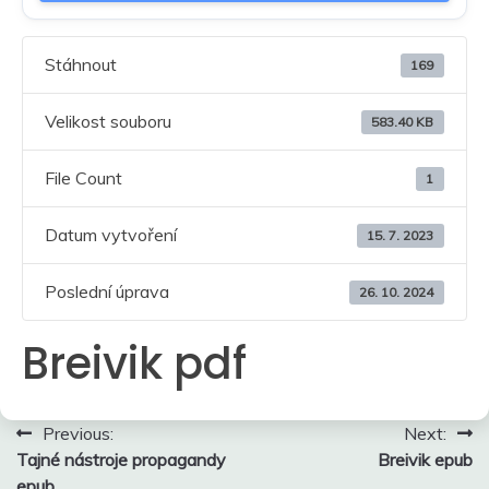
Stáhnout
169
Velikost souboru
583.40 KB
File Count
1
Datum vytvoření
15. 7. 2023
Poslední úprava
26. 10. 2024
Breivik pdf
Navigace
Previous:
Next:
Tajné nástroje propagandy
Breivik epub
pro
epub