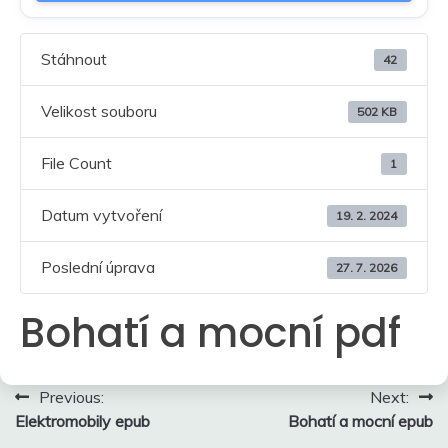
Stáhnout
42
Velikost souboru
502 KB
File Count
1
Datum vytvoření
19. 2. 2024
Poslední úprava
27. 7. 2026
Bohatí a mocní pdf
Navigace
Previous:
Next:
Elektromobily epub
Bohatí a mocní epub
pro