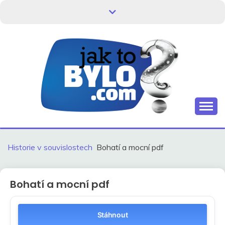
Skip
to
content
Kdo neví, jak to bylo, neovlivní, jak to bude.
HISTORIE V
SOUVISLOSTECH
Historie v souvislostech
Bohatí a mocní pdf
Bohatí a mocní pdf
Stáhnout