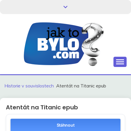
Skip
to
content
Kdo neví, jak to bylo, neovlivní, jak to bude.
HISTORIE V
SOUVISLOSTECH
Historie v souvislostech
Atentát na Titanic epub
Atentát na Titanic epub
Stáhnout