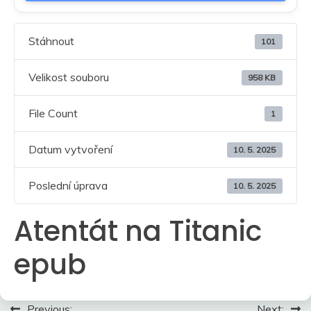
Stáhnout
101
Velikost souboru
958 KB
File Count
1
Datum vytvoření
10. 5. 2025
Poslední úprava
10. 5. 2025
Atentát na Titanic
epub
Navigace
Previous:
Next: