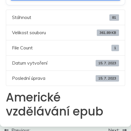
Stáhnout
81
Velikost souboru
361.89 KB
File Count
1
Datum vytvoření
15. 7. 2023
Poslední úprava
15. 7. 2023
Americké
vzdělávání epub
Navigace
Previous:
Next: