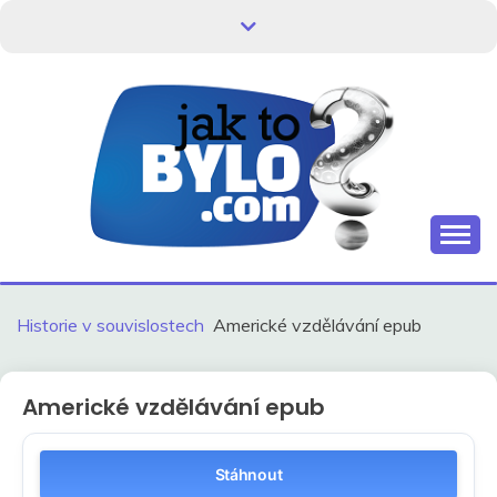
Skip
to
content
Kdo neví, jak to bylo, neovlivní, jak to bude.
HISTORIE V
SOUVISLOSTECH
Historie v souvislostech
Americké vzdělávání epub
Americké vzdělávání epub
Stáhnout