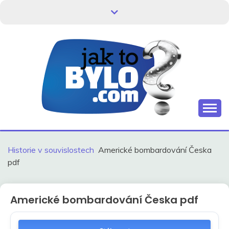
Skip
to
content
Kdo neví, jak to bylo, neovlivní, jak to bude.
HISTORIE V
SOUVISLOSTECH
Historie v souvislostech
Americké bombardování Česka
pdf
Americké bombardování Česka pdf