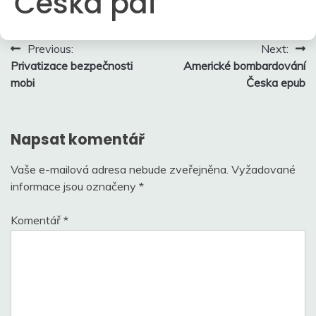
Česka pdf
Navigace
Previous:
Next:
Privatizace bezpečnosti
Americké bombardování
pro
mobi
Česka epub
příspěvek
Napsat komentář
Vaše e-mailová adresa nebude zveřejněna.
Vyžadované
informace jsou označeny
*
Komentář
*