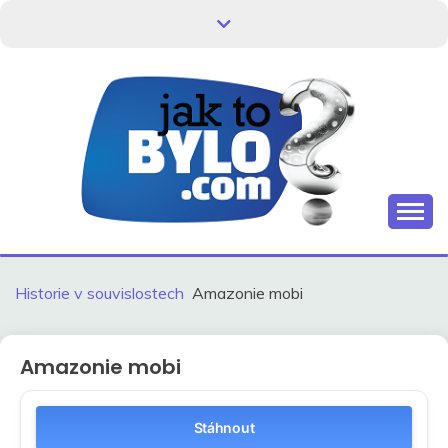
Skip
to
content
Kdo neví, jak to bylo, neovlivní, jak to bude.
HISTORIE V
SOUVISLOSTECH
Historie v souvislostech
Amazonie mobi
Amazonie mobi
Stáhnout