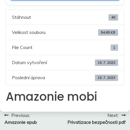
Stáhnout
40
Velikost souboru
54.65 KB
File Count
1
Datum vytvoření
15. 7. 2023
Poslední úprava
15. 7. 2023
Amazonie mobi
Navigace
Previous:
Next:
Amazonie epub
Privatizace bezpečnosti pdf
pro