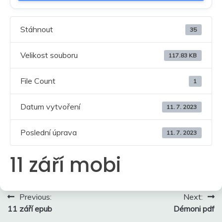
Stáhnout
35
Velikost souboru
117.83 KB
File Count
1
Datum vytvoření
11. 7. 2023
Poslední úprava
11. 7. 2023
11 září mobi
Navigace
Previous:
Next:
11 září epub
Démoni pdf
pro