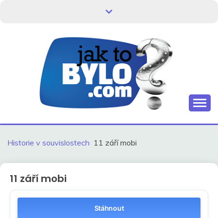
Skip
to
content
Kdo neví, jak to bylo, neovlivní, jak to bude.
HISTORIE V
SOUVISLOSTECH
Historie v souvislostech
11 září mobi
11 září mobi
Stáhnout