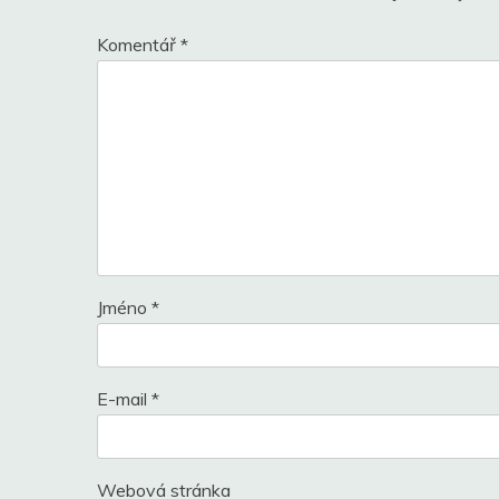
Komentář
*
Jméno
*
E-mail
*
Webová stránka