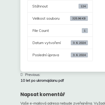
Stáhnout
124
Velikost souboru
325.96 KB
File Count
1
Datum vytvoření
3. 6. 2024
Poslední úprava
3. 6. 2024
Navigace
Previous:
10 let po ukromajdanu pdf
pro
příspěvek
Napsat komentář
Vaše e-mailová adresa nebude zveřejněna.
Vyžad