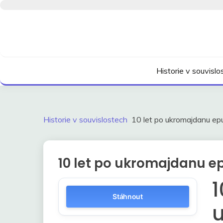
Skip
to
content
Kdo neví, jak to bylo, neovlivní, jak to bude.
HISTORIE V SOUVI
Historie v souvisl
Historie v souvislostech
10 let po ukromajdanu ep
10 let po ukromajdanu e
1
Stáhnout