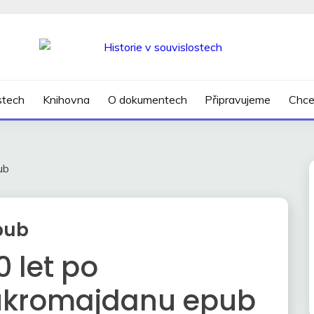
SLOSTECH
ostech
Knihovna
O dokumentech
Připravujeme
Chce
ub
pub
0 let po
ukromajdanu epub