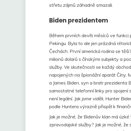
střetu zájmů záhadně smazali.
Biden prezidentem
Během prvních devíti měsíců ve funkci p
Pekingu. Byla to ale jen prázdná rétorick
Čechách. První americká rodina se těš
milionů dolarů s čínskými subjekty a p
služby. Ve skutečnosti se každý obchod, 
napojených na špionážní aparát Číny. 
a James Biden, syn a bratr prezidenta
samostatné telefonní linky pro spojení 
není legální. Jak jsme viděli, Hunter Bi
podle Huntera výrazně přispěl k finanč
Jak je možné, že Bidenův klan má úzké 
zpravodajské služby? Jak je možné, že s