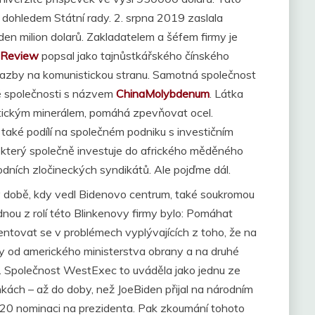
dohledem Státní rady. 2. srpna 2019 zaslala
den milion dolarů. Zakladatelem a šéfem firmy je
alReview
popsal jako tajnůstkářského čínského
 vazby na komunistickou stranu. Samotná společnost
é společnosti s názvem
ChinaMolybdenum
. Látka
itickým minerálem, pomáhá zpevňovat ocel.
také podílí na společném podniku s investičním
který společně investuje do afrického měděného
dních zločineckých syndikátů. Ale pojďme dál.
 v době, kdy vedl Bidenovo centrum, také soukromou
ednou z rolí této Blinkenovy firmy bylo: Pomáhat
tovat se v problémech vyplývajících z toho, že na
y od amerického ministerstva obrany a na druhé
ny. Společnost WestExec to uváděla jako jednu ze
ách – až do doby, než JoeBiden přijal na národním
20 nominaci na prezidenta. Pak zkoumání tohoto