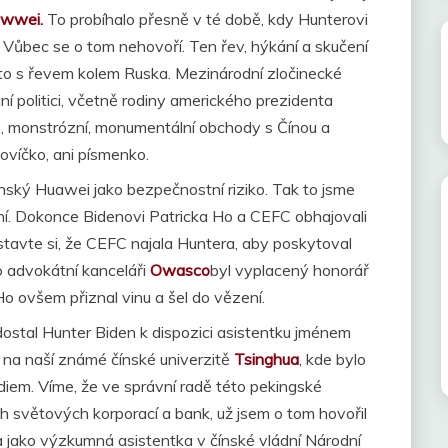
wwei.
To probíhalo přesně v té době, kdy Hunterovi
u. Vůbec se o tom nehovoří. Ten řev, hýkání a skučení
e to s řevem kolem Ruska. Mezinárodní zločinecké
í politici, včetně rodiny amerického prezidenta
é, monstrózní, monumentální obchody s Čínou a
ovíčko, ani písmenko.
ínský Huawei jako bezpečnostní riziko. Tak to jsme
ální. Dokonce Bidenovi Patricka Ho a CEFC obhajovali
stavte si, že CEFC najala Huntera, aby poskytoval
o advokátní kanceláři
Owasco
byl vyplacený honorář
Ho ovšem přiznal vinu a šel do vězení.
dostal Hunter Biden k dispozici asistentku jménem
ul na naší známé čínské univerzitě
Tsinghua
, kde bylo
diem. Víme, že ve správní radě této pekingské
ích světových korporací a bank, už jsem o tom hovořil
a jako výzkumná asistentka v čínské vládní Národní