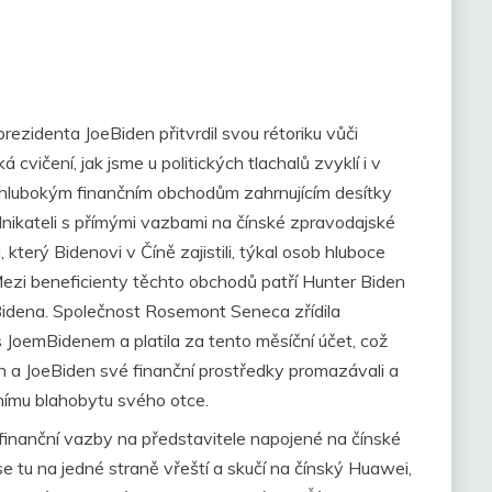
rezidenta JoeBiden přitvrdil svou rétoriku vůči
á cvičení, jak jsme u politických tlachalů zvyklí i v
í hlubokým finančním obchodům zahrnujícím desítky
odnikateli s přímými vazbami na čínské zpravodajské
který Bidenovi v Číně zajistili, týkal osob hluboce
Mezi beneficienty těchto obchodů patří Hunter Biden
 Bidena. Společnost Rosemont Seneca zřídila
s JoemBidenem a platila za tento měsíční účet, což
den a JoeBiden své finanční prostředky promazávali a
nímu blahobytu svého otce.
finanční vazby na představitele napojené na čínské
e tu na jedné straně vřeští a skučí na čínský Huawei,