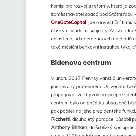
komisi pro rozvoj a reformy, která je 
zaměstnavatel spadá pod Státní radu, 
OneGateCapital
. Jde o investiční firmu
čínskými vládními subjekty. Asistentka
oblastech, od energetických obchodů a
také měsíční bankovní instrukce týkajíc
Bidenovo centrum
V únoru 2017 Pennsylvánská univerzita
jmenovaný profesorem. Univerzita také
propagovat vizi bývalého viceprezidenta
centrum bylo od počátku obsazené blízk
pak podíleli na jeho prezidentské funk
Ricchetti
, dlouholetý poradce, působil 
Anthony Blinken
, další blízký spolupra
v roce 2019 vydal pracovat na prezide