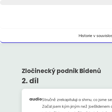
Skip
to
content
Kdo neví, jak to bylo, neovlivní, jak to bude.
HISTORIE V SOUVI
Historie v souvisl
Zločinecký podnik Bidenů
2. díl
audio
Stručně zrekapituluji a shrnu, co jsme 
Začal jsem kým jiným než JoeBidenem a 