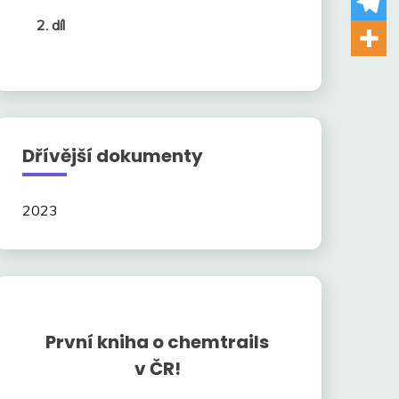
2. díl
Dřívější dokumenty
2023
První kniha o chemtrails
v ČR!