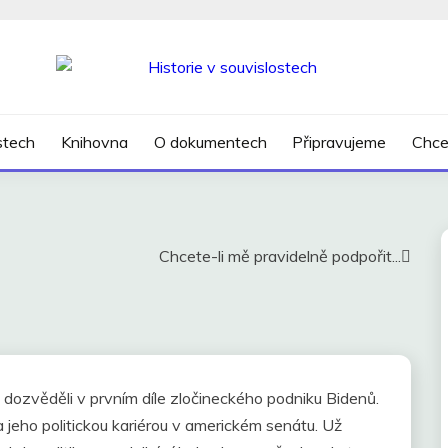
SLOSTECH
ostech
Knihovna
O dokumentech
Připravujeme
Chce
Chcete-li mě pravidelně podpořit...
se dozvěděli v prvním díle zločineckého podniku Bidenů.
jeho politickou kariérou v americkém senátu. Už