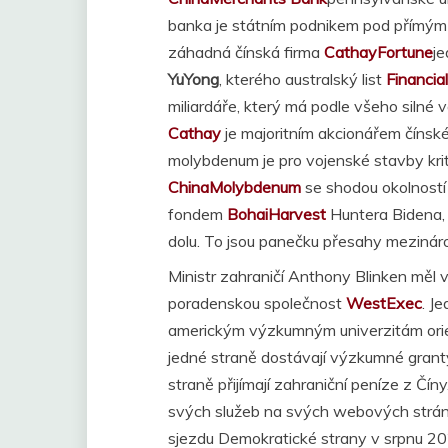
banka je státním podnikem pod přímým 
záhadná čínská firma
CathayFortune
je
YuYong
, kterého australský list
Financi
miliardáře, který má podle všeho silné
Cathay
je majoritním akcionářem čínsk
molybdenum je pro vojenské stavby kr
ChinaMolybdenum
se shodou okolností 
fondem
BohaiHarvest
Huntera Bidena, 
dolu. To jsou panečku přesahy mezináro
Ministr zahraničí Anthony Blinken měl
poradenskou společnost
WestExec
. J
americkým výzkumným univerzitám orien
jedné straně dostávají výzkumné grant
straně přijímají zahraniční peníze z Čí
svých služeb na svých webových stránk
sjezdu Demokratické strany v srpnu 20