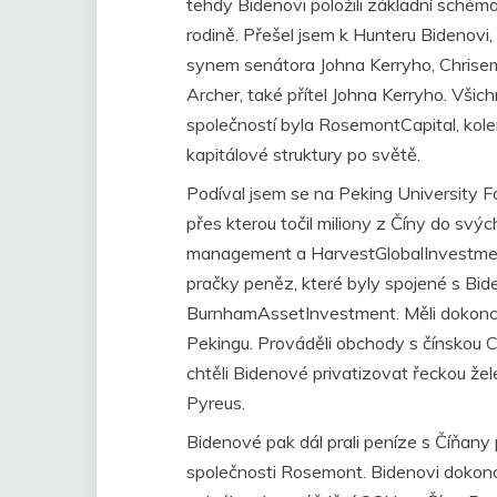
tehdy Bidenovi položili základní schéma,
rodině. Přešel jsem k Hunteru Bidenovi
synem senátora Johna Kerryho, Chris
Archer, také přítel Johna Kerryho. Všic
společností byla RosemontCapital, kol
kapitálové struktury po světě.
Podíval jsem se na Peking University 
přes kterou točil miliony z Číny do svý
management a HarvestGlobalInvestment.
pračky peněz, které byly spojené s Bid
BurnhamAssetInvestment. Měli dokonce
Pekingu. Prováděli obchody s čínskou 
chtěli Bidenové privatizovat řeckou žele
Pyreus.
Bidenové pak dál prali peníze s Číňany
společnosti Rosemont. Bidenovi doko