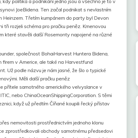
 kdy politika a podnikání jedno jsou a všechno je to v
, synovi JoeBidena. Ten začal podnikat s nevlastním
em Heinzem. Třetím kumpánem do party byl Devon
hni tři rozjeli schéma pro pračku peněz. Kmenovou
em které stavěli další Rosemonty napojené na různé
Founder, společnost BohaiHarvest Huntera Bidena,
ch firem v Americe, ale také na Harvestfund
 Už podle názvu je nám jasné, že šlo o typické
enovými. Měli další pračku peněz
 přítele samotného amerického velvyslance v
CITIC, nebo ChinaOceanShippingCorporation. S těmi
znici, když už předtím Číňané koupili řecký přístav
 přes nemovitosti prostřednictvím jednoho klonu
nce zprostředkovali obchody samotnému předsedovi