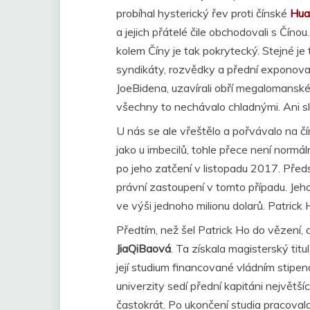
probíhal hysterický řev proti čínské
Hua
a jejich přátelé čile obchodovali s Číno
kolem Číny je tak pokrytecký. Stejné j
syndikáty, rozvědky a přední exponovan
JoeBidena, uzavírali obří megalomansk
všechny to nechávalo chladnými. Ani sl
U nás se ale vřeštělo a pořvávalo na č
jako u imbecilů, tohle přece není norm
po jeho zatčení v listopadu 2017. Před
právní zastoupení v tomto případu. Jeh
ve výši jednoho milionu dolarů. Patrick 
Předtím, než šel Patrick Ho do vězení, 
JiaQiBaová
. Ta získala magisterský tit
její studium financované vládním stipen
univerzity sedí přední kapitáni největš
častokrát. Po ukončení studia pracoval