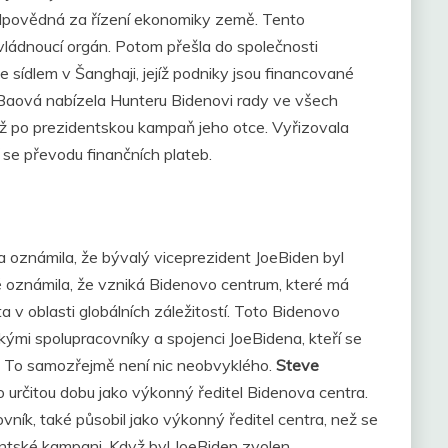
zodpovědná za řízení ekonomiky země. Tento
vládnoucí orgán. Potom přešla do společnosti
 se sídlem v Šanghaji, jejíž podniky jsou financované
 Baová nabízela Hunteru Bidenovi rady ve všech
ž po prezidentskou kampaň jeho otce. Vyřizovala
í se převodu finančních plateb.
 oznámila, že bývalý viceprezident JoeBiden byl
 oznámila, že vzniká Bidenovo centrum, které má
 v oblasti globálních záležitostí. Toto Bidenovo
ými spolupracovníky a spojenci JoeBidena, kteří se
ci. To samozřejmě není nic neobvyklého.
Steve
po určitou dobu jako výkonný ředitel Bidenova centra.
covník, také působil jako výkonný ředitel centra, než se
ntské kampani. Když byl JoeBiden zvolen