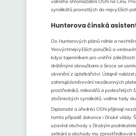
valného shromáždění OSN na Čínu. Pro
syndikátů prorostlých do nejvyšších pa
Hunterova čínská asisten
Do Hunterových plánů náhle a nechtěn
Yeovýchnejvyšších poručíků a vedoucím
kdysi tajemníkem pro vnitřní záležitosti
drátěnými obroučkami a široce se usmív
obvinění z úplatkářství. Údajně nabíze
zahrnujícísměrování nezákonných plate
prostředníků, milionářů a podezřelých
zločineckých syndikátů, vidíme tady s
Diplomaté a úředníci OSN přijímají nez
tomto případě dokonce i čínské vlády.
uzavíral obchody s čínským podnikatel
setkání a obchody mu zprostředkoval k