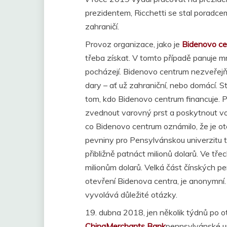
prezidentem, Ricchetti se stal poradc
zahraničí.
Provoz organizace, jako je
Bidenovo c
třeba získat. V tomto případě panuje 
pocházejí. Bidenovo centrum nezveřejňu
dary – ať už zahraniční, nebo domácí. 
tom, kdo Bidenovo centrum financuje. 
zvednout varovný prst a poskytnout vod
co Bidenovo centrum oznámilo, že je ot
pevniny pro Pensylvánskou univerzitu té
přibližně patnáct milionů dolarů. Ve tře
milionům dolarů. Velká část čínských p
otevření Bidenova centra, je anonymní. T
vyvolává důležité otázky.
19. dubna 2018, jen několik týdnů po o
ChinaMerchants Bank
pennsylvánské un