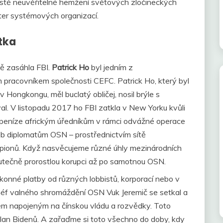
stě neuvěřitelné hemžení světových zločineckých
ter systémových organizací.
tka
ě zasáhla FBI.
Patrick Ho
byl jedním z
 pracovníkem společnosti CEFC. Patrick Ho, který byl
 v Hongkongu, měl buclatý obličej, nosil brýle s
al. V listopadu 2017 ho FBI zatkla v New Yorku kvůli
l peníze africkým úředníkům v rámci odvážné operace
b diplomatům OSN – prostřednictvím sítě
 špionů. Když nasvěcujeme různé úhly mezinárodních
kutečně prorostlou korupci až po samotnou OSN.
ákonné platby od různých lobbistů, korporací nebo v
 Šéf valného shromáždění OSN Vuk Jeremič se setkal a
em napojeným na čínskou vládu a rozvědky. Toto
lan Bidenů. A zařaďme si toto všechno do doby, kdy