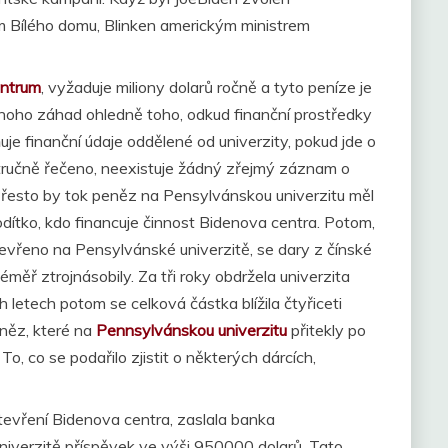
em Bílého domu, Blinken americkým ministrem
entrum
, vyžaduje miliony dolarů ročně a tyto peníze je
mnoho záhad ohledně toho, odkud finanční prostředky
je finanční údaje oddělené od univerzity, pokud jde o
Stručně řečeno, neexistuje žádný zřejmý záznam o
Přesto by tok peněz na Pensylvánskou univerzitu měl
ítko, kdo financuje činnost Bidenova centra. Potom,
evřeno na Pensylvánské univerzitě, se dary z čínské
měř ztrojnásobily. Za tři roky obdržela univerzita
ch letech potom se celková částka blížila čtyřiceti
eněz, které na
Pennsylvánskou univerzitu
přitekly po
o, co se podařilo zjistit o některých dárcích,
tevření Bidenova centra, zaslala banka
iverzitě příspěvek ve výši 950000 dolarů. Tato