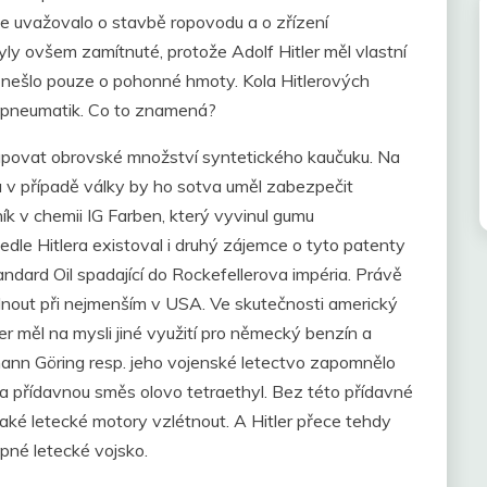
e uvažovalo o stavbě ropovodu a o zřízení
y ovšem zamítnuté, protože Adolf Hitler měl vlastní
nešlo pouze o pohonné hmoty. Kola Hitlerových
í pneumatik. Co to znamená?
upovat obrovské množství syntetického kaučuku. Na
a v případě války by ho sotva uměl zabezpečit
k v chemii IG Farben, který vyvinul gumu
edle Hitlera existoval i druhý zájemce o tyto patenty
ndard Oil spadající do Rockefellerova impéria. Právě
ovládnout při nejmenším v USA. Ve skutečnosti americký
er měl na mysli jiné využití pro německý benzín a
mann Göring resp. jeho vojenské letectvo zapomnělo
a přídavnou směs olovo tetraethyl. Bez této přídavné
ké letecké motory vzlétnout. A Hitler přece tehdy
pné letecké vojsko.