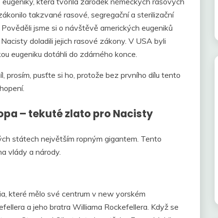
ké eugeniky, která tvořila zárodek německých rasových
ákonilo takzvané rasové, segregační a sterilizační
. Pověděli jsme si o návštěvě amerických eugeniků
acisty doladili jejich rasové zákony. V USA byli
ckou eugeniku dotáhli do zdárného konce.
l, prosím, pusťte si ho, protože bez prvního dílu tento
hopení.
opa – tekuté zlato pro Nacisty
ených státech největším ropným gigantem. Tento
a vlády a národy.
ria, které mělo své centrum v new yorském
ellera a jeho bratra Williama Rockefellera. Když se