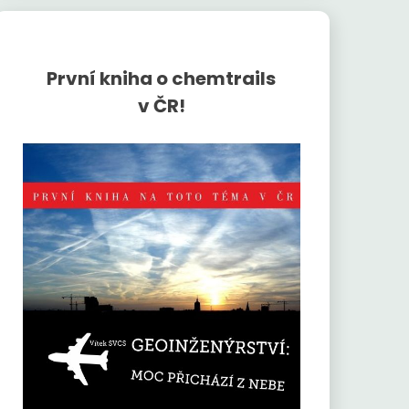
První kniha o chemtrails
v ČR!