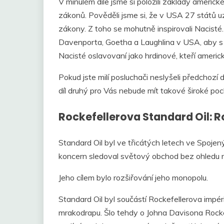
V minulém díle jsme si položili základy americ
zákonů. Pověděli jsme si, že v USA 27 států uz
zákony. Z toho se mohutně inspirovali Nacisté
Davenporta, Goetha a Laughlina v USA, aby s N
Nacisté oslavovaní jako hrdinové, kteří ameri
Pokud jste milí posluchači neslyšeli předchozí dí
díl druhý pro Vás nebude mít takové široké poc
Rockefellerova Standard Oil: R
Standard Oil byl ve třicátých letech ve Spoj
koncern sledoval světový obchod bez ohledu n
Jeho cílem bylo rozšiřování jeho monopolu.
Standard Oil byl součástí Rockefellerova impé
mrakodrapu. Šlo tehdy o Johna Davisona Rockef