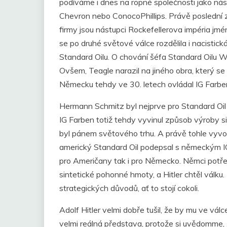
podíváme i dnes na ropné společnosti jako nás
Chevron nebo ConocoPhillips. Právě poslední
firmy jsou nástupci Rockefellerova impéria jmén
se po druhé světové válce rozdělila i nacistick
Standard Oilu. O chování šéfa Standard Oilu W
Ovšem, Teagle narazil na jiného obra, který se 
Německu tehdy ve 30. letech ovládal IG Farb
Hermann Schmitz byl nejprve pro Standard Oi
IG Farben totiž tehdy vyvinul způsob výroby sin
byl pánem světového trhu. A právě tohle vyvo
americký Standard Oil podepsal s německým IG
pro Američany tak i pro Německo. Němci potř
sintetické pohonné hmoty, a Hitler chtěl válku.
strategických důvodů, ať to stojí cokoli.
Adolf Hitler velmi dobře tušil, že by mu ve válc
velmi reálná představa, protože si uvědomme