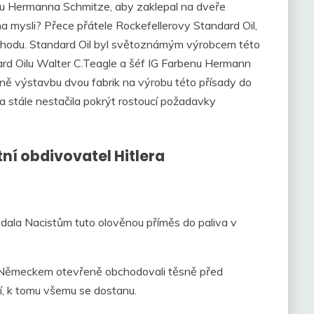
nu Hermanna Schmitze, aby zaklepal na dveře
 mysli? Přece přátele Rockefellerovy Standard Oil,
dohodu. Standard Oil byl světoznámým výrobcem této
dard Oilu Walter C.Teagle a šéf IG Farbenu Hermann
íně výstavbu dvou fabrik na výrobu této přísady do
 stále nestačila pokrýt rostoucí požadavky
tní obdivovatel Hitlera
dala Nacistům tuto olověnou příměs do paliva v
s Německem otevřeně obchodovali těsně před
í, k tomu všemu se dostanu.