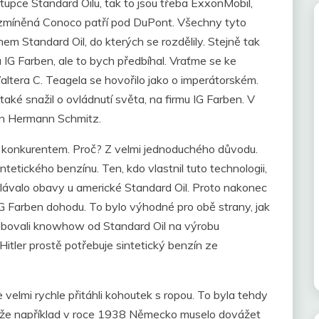
tupce Standard Oilu, tak to jsou třeba ExxonMobil,
 zmíněná Conoco patří pod DuPont. Všechny tyto
em Standard Oil, do kterých se rozdělily. Stejně tak
á IG Farben, ale to bych předbíhal. Vraťme se ke
altera C. Teagela se hovořilo jako o imperátorském.
také snažil o ovládnutí světa, na firmu IG Farben. V
en Hermann Schmitz.
l konkurentem. Proč? Z velmi jednoduchého důvodu.
tetického benzínu. Ten, kdo vlastnil tuto technologii,
lávalo obavy u americké Standard Oil. Proto nakonec
 Farben dohodu. To bylo výhodné pro obě strany, jak
ebovali knowhow od Standard Oil na výrobu
 Hitler prostě potřebuje sintetický benzín ze
e velmi rychle přitáhli kohoutek s ropou. To byla tehdy
, že například v roce 1938 Německo muselo dovážet