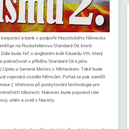
h korporací a bank v podpoře Nacistického Německa
měřuje na Rockefellerovu Standard Oil, která
ále bude řeč o anglickém králi Eduardu VIII., který
de pokračovat v příběhu Standard Oil a jeho
ací Opelu a General Motors s Německem. Také bude
oval vojenská vozidla Němcům. Pořad se pak zaměří
homase J. Watsona při poskytování technologie pro
centračních táborech. Nakonec bude popsaná role
y, uhlím a ocelí s Nacisty.