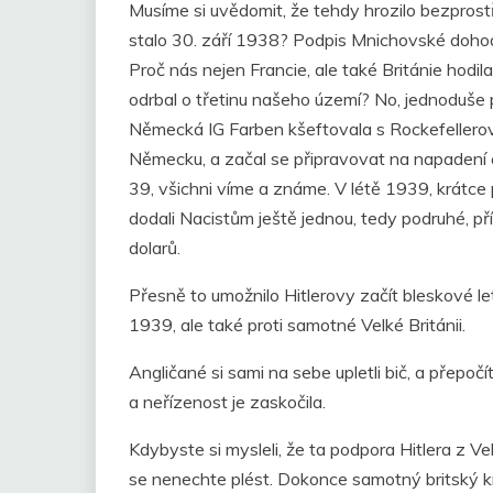
Musíme si uvědomit, že tehdy hrozilo bezprost
stalo 30. září 1938? Podpis Mnichovské dohody 
Proč nás nejen Francie, ale také Británie hodila
odrbal o třetinu našeho území? No, jednoduše p
Německá IG Farben kšeftovala s Rockefellerový
Německu, a začal se připravovat na napadení 
39, všichni víme a známe. V létě 1939, krátce
dodali Nacistům ještě jednou, tedy podruhé, př
dolarů.
Přesně to umožnilo Hitlerovy začít bleskové l
1939, ale také proti samotné Velké Británii.
Angličané si sami na sebe upletli bič, a přepočít
a neřízenost je zaskočila.
Kdybyste si mysleli, že ta podpora Hitlera z Ve
se nenechte plést. Dokonce samotný britský kr