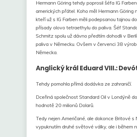
Hermann Göring tehdy poprosil šéfa IG Farbe
amerických přátel. Koho měl Hermann Göring na
kteří už s IG Farben měli podepsanou tajnou 
přísady olovo tetraethylu do paliva. Šéf Stan
Schmitz spolu už dávno předtím dohodli v Berl
paliva v Německu. Ovšem v červenci 38 výroba
Německa.
Anglický král Eduard VIII.: Devó
Tehdy pomohla přímá dodávka ze zahraničí.
Dceřiná společnost Standard Oil v Londýně do
hodnotě 20 milionů Dolarů.
Tedy nejen Američané, ale dokonce Britové 
vypuknutím druhé světové války, ale i během n