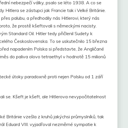
řední nebezpečí války, psalo se léto 1938. A co se
Hitlera se zástupci jak Francie tak i Velké Británie.
 přes palubu, a předhodily nás Hitlerovi, který nás
roto, že prostě kšeftovali s německými nacisty.
m Standard Oil. Hitler tedy přičlenil Sudety k
celého Československa. To se uskutečnilo 15 března
 před napadením Polska si představte, že Angličané
íměs do paliva olovo tetraethyl v hodnotě 15 milionů
etecké útoky paradoxně proti nejen Polsku od 1 září
ali se. Kšeft je kšeft, ale Hitlerova nevypočitatelnost
lké Británie vzešla z kruhů jakýchsi průmyslníků, tak
ál Eduard VIII. vyjadřoval nezměrné sympatie k