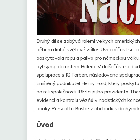
Druhý díl se zabývá rolemi velkých americkýc
během druhé světové války. Úvodní část se za
poskytovala ropu a paliva pro německou válku. D
byl sympatizantem Hitlera. V další části se bu
spolupráce s IG Farben, následované spolupr
zmíněný podnikatel Henry Ford, který poskyt
na roli společnosti IBM a jejího prezidenta T
evidenci a kontrolu vězňů v nacistických kon
banky Prescotta Bushe v obchodu s drahými kov
Úvod