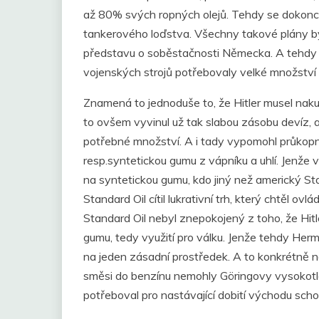
až 80% svých ropných olejů. Tehdy se dokonc
tankerového loďstva. Všechny takové plány byl
představu o soběstačnosti Německa. A tehdy 
vojenských strojů potřebovaly velké množstv
Znamená to jednoduše to, že Hitler musel nak
to ovšem vyvinul už tak slabou zásobu devíz, 
potřebné množství. A i tady vypomohl průkopní
resp.syntetickou gumu z vápníku a uhlí. Jenže v
na syntetickou gumu, kdo jiný než americký Sta
Standard Oil cítil lukrativní trh, který chtěl 
Standard Oil nebyl znepokojený z toho, že Hitl
gumu, tedy využití pro válku. Jenže tehdy Her
na jeden zásadní prostředek. A to konkrétně n
směsi do benzínu nemohly Göringovy vysokotla
potřeboval pro nastávající dobití východu scho