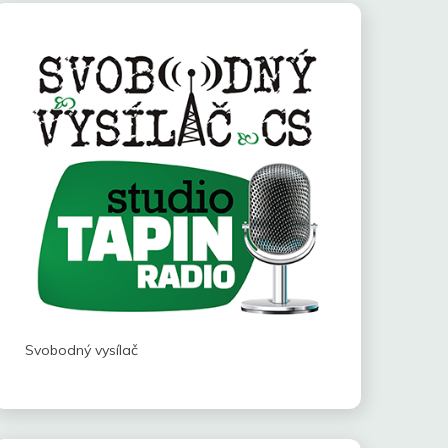
Svobodný vysílač