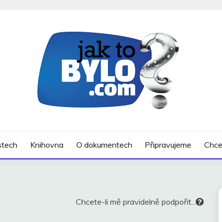
SLOSTECH
ostech
Knihovna
O dokumentech
Připravujeme
Chce
Chcete-li mě pravidelně podpořit...