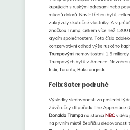
kupujících s ruskými adresami nebo pasy
milionů dolarů. Navíc třetinu bytů, celke
zakrývaly skutečné vlastníky. A v průbě
značkou Trump, celkem více než 1300 
krycím společnostem. Toto číslo zdalek
konzervativní odhad výše ruského kapit
Trumpovými
nemovitostmi: 1,5 miliardy 
Trumpových bytů v Americe. Nezahrnuje
Indii, Torontu, Baku ani jinde.
Felix Sater podruhé
Výsledky sledovanosti za poslední týd
Závěrečný díl pořadu The Apprentice 
Donalda Trumpa
na stanici
NBC
vidělo 
na prvním místě žebříčku sledovanosti 