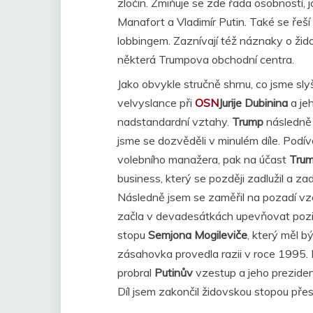
zločin. Zmiňuje se zde řada osobností, j
Manafort a Vladimír Putin. Také se řeš
lobbingem. Zaznívají též náznaky o žid
některá Trumpova obchodní centra.
Jako obvykle stručně shrnu, co jsme sly
velvyslance při
OSN
Jurije Dubinina
a jeh
nadstandardní vztahy.
Trump
následně 
jsme se dozvěděli v minulém díle. Podí
volebního manažera, pak na účast
Tru
business, který se později zadlužil a za
Následně jsem se zaměřil na pozadí v
začla v devadesátkách upevňovat pozic
stopu
Semjona Mogileviče
, který měl 
zásahovka provedla razii v roce 1995. 
probral
Putinův
vzestup a jeho preziden
Díl jsem zakončil židovskou stopou pře