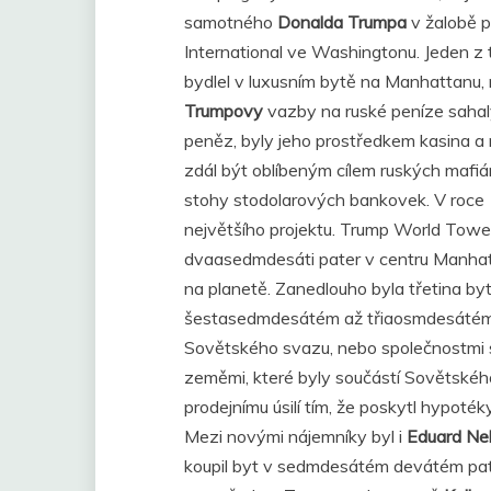
samotného
Donalda Trumpa
v žalobě p
International ve Washingtonu. Jeden z
bydlel v luxusním bytě na Manhattanu
Trumpovy
vazby na ruské peníze sahaly
peněz, byly jeho prostředkem kasina a 
zdál být oblíbeným cílem ruských mafiánů
stohy stodolarových bankovek. V roce
největšího projektu. Trump World Tow
dvaasedmdesáti pater v centru Manhat
na planetě. Zanedlouho byla třetina byt
šestasedmdesátém až třiaosmdesátém, 
Sovětského svazu, nebo společnostmi
zeměmi, které byly součástí Sovětského
prodejnímu úsilí tím, že poskytl hypot
Mezi novými nájemníky byl i
Eduard Ne
koupil byt v sedmdesátém devátém pat