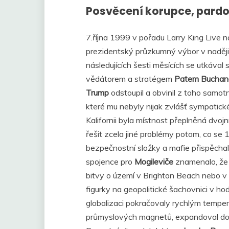
Posvěcení korupce, pardo
7.října 1999 v pořadu Larry King Live 
prezidentský průzkumný výbor v naději
následujících šesti měsících se utkával 
vědátorem a stratégem
Patem Bucha
Trump
odstoupil a obvinil z toho samo
které mu nebyly nijak zvlášť sympatick
Kalifornii byla místnost přeplněná dvoj
řešit zcela jiné problémy potom, co se
bezpečnostní složky a mafie přispěcha
spojence pro
Mogileviče
znamenalo, že 
bitvy o území v Brighton Beach nebo v 
figurky na geopolitické šachovnici v ho
globalizaci pokračovaly rychlým tempem
průmyslových magnetů, expandoval do