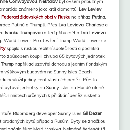
anne Conwayovou
.
Nektalov
byl ovšem příbuzným
kamaráda známého jako král diamantů.
Lev Leviev
i
Federaci židovských obcí v Rusku
na příkaz
Putina
.
práce Putinů a Trumpů. Přes
Lva Levieva
,
Charlese
a
eru
Ivanku Trumpovou
a teď příbuzného
Lva Levieva
,
ump World Tower. Po otevření Trump World Tower se
lty
spojila s ruskou realitní společností a podnikla
ímto způsobem koupili zhruba 65 bytových jednotek.
 Trump
například uzavřel dohodu s jedním floridským
třem výškovým budovám na Sunny Isles Beach
u nevložil jediný cent vlastních peněz. Přesto
é bytové jednotky na Sunny Isles na Floridě cíleně
ších místech určených k přilákání peněz ruského
entuře Bloomberg developer Sunny Isles
Gil Dezer
.
 set prodaných bytů připadla Rusům. Byty se značkou
oblasti začalo říkat Malá Moskva. Nejméně šedesát tři