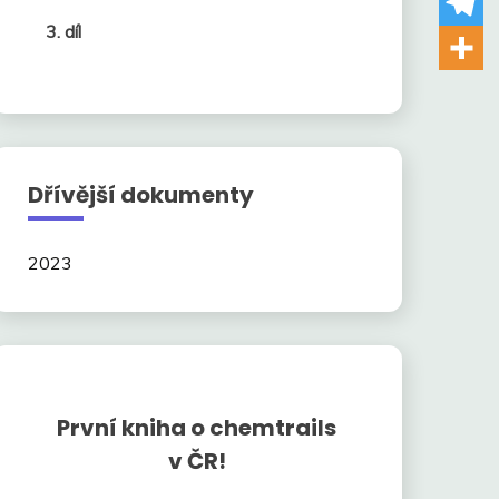
3. díl
Dřívější dokumenty
2023
První kniha o chemtrails
v ČR!