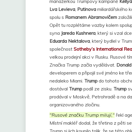
manažerkou Trumpovy kampaně
Kelly
Lva Levieva
,
Putinova
miliardářského 
spolu s
Romanem Abramovičem
založil
Opět tu rozplétáme vazby kolem spolu
syna
Jareda Kushnera
, který si vzal dc
Eduarda Nektalova
, který bydlel v Tr
společnost
Sotheby’s International Rea
velkou prodejní akci v Rusku. Rusové t
Značka Trump začla vydělávat.
Donald
developerem a připojil své jméno ke 
nedaleko Miami.
Trump
do tohoto obchod
dostával
Trump
podíl ze zisku.
Trump
sv
prodával v Moskvě, Petrohradě a na dal
organizovaného zločinu.
"Rusové značku Trump milují,"
řekl ag
Místní makléř dodal, že třetina z pěti
Trump si jich koupilo tolik, že se této 