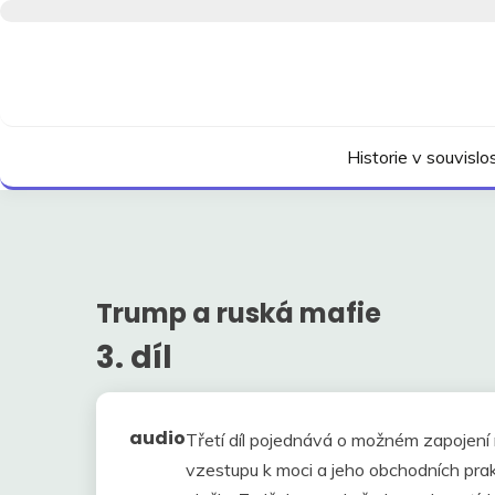
Skip
to
content
Kdo neví, jak to bylo, neovlivní, jak to bude.
HISTORIE V SOUVI
Historie v souvisl
Trump a ruská mafie
3. díl
audio
Třetí díl pojednává o možném zapojen
vzestupu k moci a jeho obchodních prak