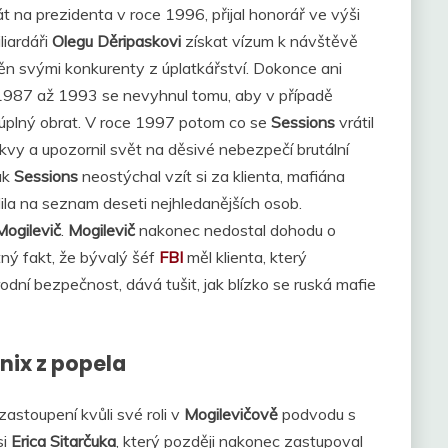
t na prezidenta v roce 1996, přijal honorář ve výši
iardáři
Olegu Děripaskovi
získat vízum k návštěvě
n svými konkurenty z úplatkářství. Dokonce ani
1987 až 1993 se nevyhnul tomu, aby v případě
 úplný obrat. V roce 1997 potom co se
Sessions
vrátil
vy a upozornil svět na děsivé nebezpečí brutální
ak
Sessions
neostýchal vzít si za klienta, mafiána
la na seznam deseti nejhledanějších osob.
ogilevič
.
Mogilevič
nakonec nedostal dohodu o
tný fakt, že bývalý šéf
FBI
měl klienta, který
dní bezpečnost, dává tušit, jak blízko se ruská mafie
nix z popela
astoupení kvůli své roli v
Mogilevičově
podvodu s
si
Erica Sitarčuka
, který později nakonec zastupoval