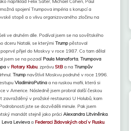
ako například Felix Sater, Michael Cohen, Paul
í možná spojení Trumpova impéria s korupcí a
ovské stopě a o vlivu organizovaného zločinu na
šeli ve druhém díle. Podíval jsem se na sovětského
o dceru Natalii, se kterými
Trump
pěstoval
poprvé přijel do Moskvy v roce 1987. Co tam dělal
val jsem se na pozadí
Paula Manaforta
,
Trumpova
mpa
v
Rotary Klubu
, zprávu
StB
a na
Trumpův
drhnul.
Trump
navštívil Moskvu podruhé v roce 1996.
zestupu
VladimiraPutina
a na ruskou mafii, která si
e v Americe. Následně jsem probral další českou
být zavražděný v pražské restauraci U Holubů, kam
Podrobnosti jste se dozvěděli minule. Pak jsem
tský mandát stejně jako práci
Alexandra Litviněnka
.
s
Leva Levieva
a
Federaci židovských obcí v Rusku
.