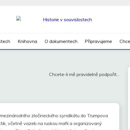
SLOSTECH
ostech
Knihovna
O dokumentech
Připravujeme
Chce
Chcete-li mě pravidelně podpořit...
í mezinárodního zločineckého syndikátu do Trumpova
tik, včetně vazeb na ruskou mafii a organizovaný