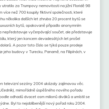
 utratilo za Trumpovy nemovitosti na jižní Floridě 98
m více než 700 koupily fiktivní společnosti, které
hu několika dalších let zhruba 20 procent bytů se
luxusních bytů, opakovaně připadlo anonymním
a nepředstavuje vyčerpávající součet, ale představuje
álu, který jen koncem devadesátých let prošel
dolarů. A pozor toto číslo se týká pouze prodeje
 jeho budovy v Turecku, Panamě, na Filipínách, v
en televizní sezóny 2004 ukázaly zajímavou věc.
(Učedník), mimořádně úspěšného nového pořadu
podle odhadů dvacet osm milionů diváků a umístil se
týdne. Byl to nejoblíbenější nový pořad roku 2004.