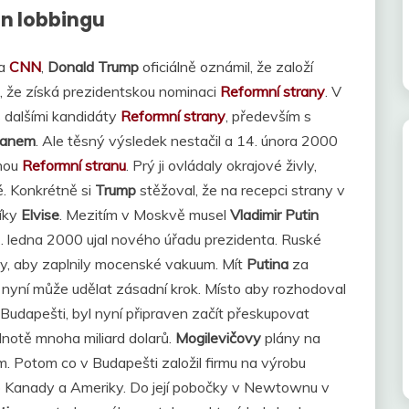
n lobbingu
na
CNN
,
Donald Trump
oficiálně oznámil, že založí
, že získá prezidentskou nominaci
Reformní strany
. V
s dalšími kandidáty
Reformní strany
, především s
nanem
. Ale těsný výsledek nestačil a 14. února 2000
tnou
Reformní stranu
. Prý ji ovládaly okrajové živly,
é. Konkrétně si
Trump
stěžoval, že na recepci strany v
níky
Elvise
. Mezitím v Moskvě musel
Vladimir Putin
 1. ledna 2000 ujal nového úřadu prezidenta. Ruské
ly, aby zaplnily mocenské vakuum. Mít
Putina
za
nyní může udělat zásadní krok. Místo aby rozhodoval
Budapešti, byl nyní připraven začít přeskupovat
dnotě mnoha miliard dolarů.
Mogilevičovy
plány na
. Potom co v Budapešti založil firmu na výrobu
 Kanady a Ameriky. Do její pobočky v Newtownu v