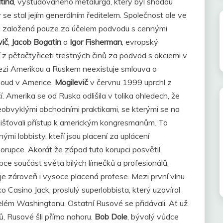
tina
, vystudovaného metalurga, který byl shodou
y se stal jejím generálním ředitelem. Společnost ale ve
a založená pouze za účelem podvodu s cennými
vič
,
Jacob Bogatin
a
Igor Fisherman
, evropský
 z pětačtyřiceti trestných činů za podvod s akciemi v
ezi Amerikou a Ruskem neexistuje smlouva o
soud v Americe.
Mogilevič
v červnu 1999 uprchl z
 Amerika se od Ruska odlišila v tolika ohledech, že
bvyklými obchodními praktikami, se kterými se na
 zajišťovali přístup k americkým kongresmanům. To
ými lobbisty, kteří jsou placení za uplácení
orupce. Akorát že západ tuto korupci posvětil,
rupce součást světa bílých límečků a profesionálů.
 je zároveň i vysoce placená profese. Mezi první vlnu
o Casino Jack, proslulý superlobbista, který uzavíral
celém Washingtonu. Ostatní Rusové se přidávali. Ať už
ů, Rusové šli přímo nahoru.
Bob Dole
, bývalý vůdce