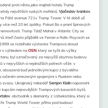
odané proti němu jako majiteli hotelu Trump
 tehdy největších ruských mafiánů,
Vjačeslav Ivankov
,
, na Páté avenue 721v Trump Tower. V té době už
 více než 20 let zpátky. Pokud šlo o praní špinavých
nemovitosti. Trump Tádž Mahal v Atlantic City se
, kteří často přijížděli ve Ferrari a Rolls-Roycech se
 1999 se rozbíhala výstavba Trumpova dosud
er s výhledem na
OSN
, který se tyčil do výšky
tanu, byl označovaný za nejvyšší obytnou budovu
ů v nejvyšších a nejdražších patrech věže, v
obsazená buď jednotlivými kupci z bývalého
 s ručením omezeným spojenými s Ruskem nebo
 svazu. Ukrajinský miliardář
Semjon Kislin
napomohl
éky kupcům nejnovějších Trumpových luxusních bytů.
ktalov
, obchodník s diamanty z Uzbekistánu, který si
ře Trump World Tower, přímo pod budoucí