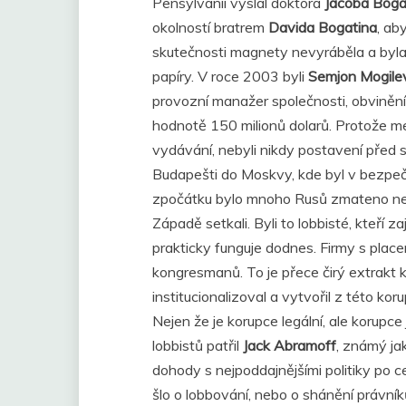
Pensylvánii vyslal doktora
Jacoba Boga
okolností bratrem
Davida Bogatina
, ab
skutečnosti magnety nevyráběla a byl
papíry. V roce 2003 byli
Semjon Mogile
provozní manažer společnosti, obvinění
hodnotě 150 milionů dolarů. Protože m
vydávání, nebyli nikdy postavení před 
Budapešti do Moskvy, kde byl v bezpečí.
zpočátku bylo mnoho Rusů zmateno neo
Západě setkali. Byli to lobbisté, kteří
prakticky funguje dodnes. Firmy s placen
kongresmanů. To je přece čirý extrakt k
institucionalizoval a vytvořil z této ko
Nejen že je korupce legální, ale korupce
lobbistů patřil
Jack Abramoff
, známý jak
dohody s nejpoddajnějšími politiky po 
šlo o lobbování, nebo o shánění právník