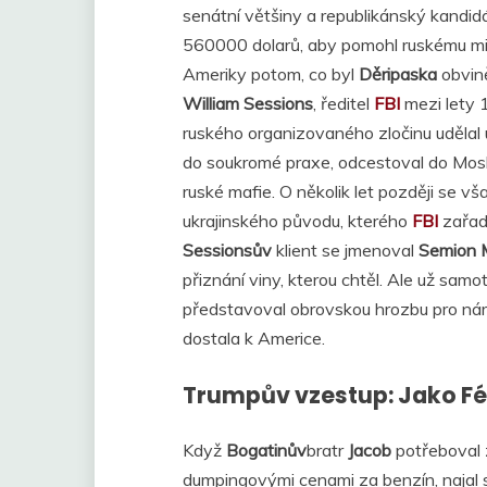
senátní většiny a republikánský kandidá
560000 dolarů, aby pomohl ruskému mil
Ameriky potom, co byl
Děripaska
obvině
William Sessions
, ředitel
FBI
mezi lety 
ruského organizovaného zločinu udělal
do soukromé praxe, odcestoval do Mosk
ruské mafie. O několik let později se vš
ukrajinského původu, kterého
FBI
zařadi
Sessionsův
klient se jmenoval
Semion M
přiznání viny, kterou chtěl. Ale už samo
představoval obrovskou hrozbu pro náro
dostala k Americe.
Trumpův vzestup: Jako Fé
Když
Bogatinův
bratr
Jacob
potřeboval z
dumpingovými cenami za benzín, najal 