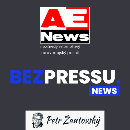
nezávislý internetový
zpravodajský portál