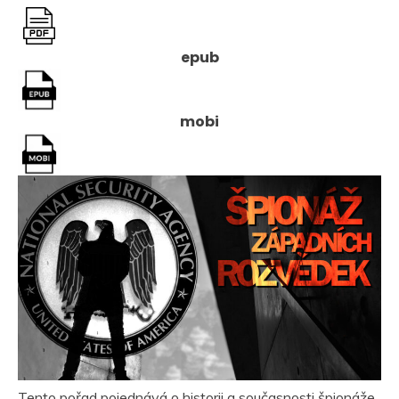
epub
mobi
Tento pořad pojednává o historii a současnosti špionáže