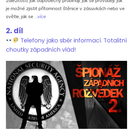
záležitosti, jak odposlechy probíhají, jak se provádějí, jak
je možné zjistit přítomnost štěnice v zásuvkách nebo ve
světle, jak se
…více
2. díl
Telefony jako sběr informací. Totalitní
choutky západních vlád!