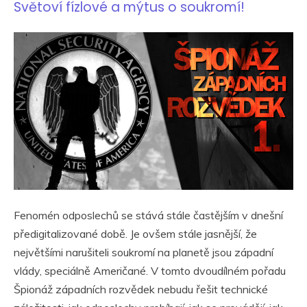
Světoví fízlové a mýtus o soukromí!
Fenomén odposlechů se stává stále častějším v dnešní
předigitalizované době. Je ovšem stále jasnější, že
největšími narušiteli soukromí na planetě jsou západní
vlády, speciálně Američané. V tomto dvoudílném pořadu
Špionáž západních rozvědek nebudu řešit technické