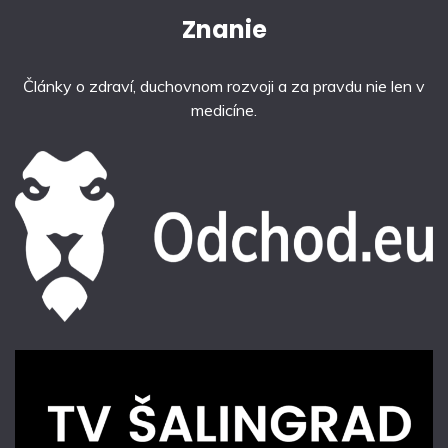
Znanie
Články o zdraví, duchovnom rozvoji a za pravdu nie len v
medicíne.