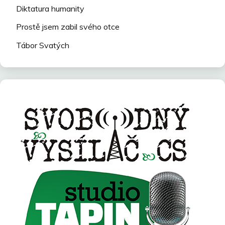
Diktatura humanity
Prostě jsem zabil svého otce
Tábor Svatých