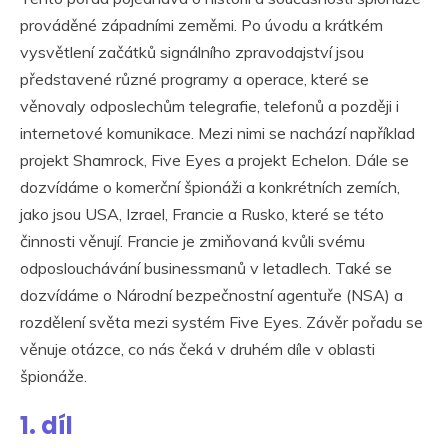
prováděné západními zeměmi. Po úvodu a krátkém
vysvětlení začátků signálního zpravodajství jsou
představené různé programy a operace, které se
věnovaly odposlechům telegrafie, telefonů a později i
internetové komunikace. Mezi nimi se nachází například
projekt Shamrock, Five Eyes a projekt Echelon. Dále se
dozvídáme o komerční špionáži a konkrétních zemích,
jako jsou USA, Izrael, Francie a Rusko, které se této
činnosti věnují. Francie je zmiňovaná kvůli svému
odposlouchávání businessmanů v letadlech. Také se
dozvídáme o Národní bezpečnostní agentuře (NSA) a
rozdělení světa mezi systém Five Eyes. Závěr pořadu se
věnuje otázce, co nás čeká v druhém díle v oblasti
špionáže.
1. díl