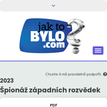
Skip
to
content
Kdo neví, jak to bylo, neovlivní, jak to bude.
HISTORIE V
SOUVISLOSTECH
Chcete-li mě pravidelně podpořit...
2023
Špionáž západních rozvědek
PDF