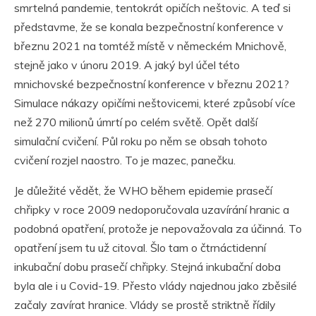
smrtelná pandemie, tentokrát opičích neštovic. A teď si
představme, že se konala bezpečnostní konference v
březnu 2021 na tomtéž místě v německém Mnichově,
stejně jako v únoru 2019. A jaký byl účel této
mnichovské bezpečnostní konference v březnu 2021?
Simulace nákazy opičími neštovicemi, které způsobí více
než 270 milionů úmrtí po celém světě. Opět další
simulační cvičení. Půl roku po něm se obsah tohoto
cvičení rozjel naostro. To je mazec, panečku.
Je důležité vědět, že WHO během epidemie prasečí
chřipky v roce 2009 nedoporučovala uzavírání hranic a
podobná opatření, protože je nepovažovala za účinná. To
opatření jsem tu už citoval. Šlo tam o čtrnáctidenní
inkubační dobu prasečí chřipky. Stejná inkubační doba
byla ale i u Covid-19. Přesto vlády najednou jako zběsilé
začaly zavírat hranice. Vlády se prostě striktně řídily