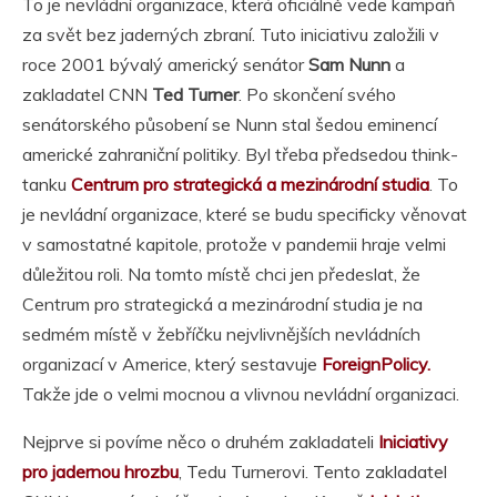
To je nevládní organizace, která oficiálně vede kampaň
za svět bez jaderných zbraní. Tuto iniciativu založili v
roce 2001 bývalý americký senátor
Sam Nunn
a
zakladatel CNN
Ted Turner
. Po skončení svého
senátorského působení se Nunn stal šedou eminencí
americké zahraniční politiky. Byl třeba předsedou think-
tanku
Centrum pro strategická a mezinárodní studia
. To
je nevládní organizace, které se budu specificky věnovat
v samostatné kapitole, protože v pandemii hraje velmi
důležitou roli. Na tomto místě chci jen předeslat, že
Centrum pro strategická a mezinárodní studia je na
sedmém místě v žebříčku nejvlivnějších nevládních
organizací v Americe, který sestavuje
ForeignPolicy.
Takže jde o velmi mocnou a vlivnou nevládní organizaci.
Nejprve si povíme něco o druhém zakladateli
Iniciativy
pro jadernou hrozbu
, Tedu Turnerovi. Tento zakladatel