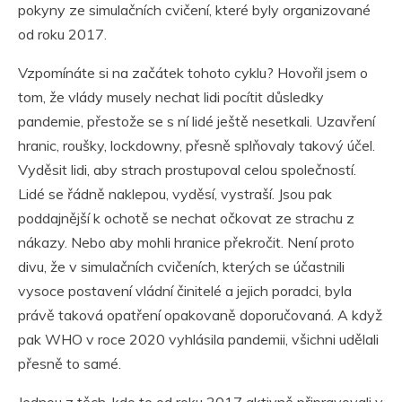
pokyny ze simulačních cvičení, které byly organizované
od roku 2017.
Vzpomínáte si na začátek tohoto cyklu? Hovořil jsem o
tom, že vlády musely nechat lidi pocítit důsledky
pandemie, přestože se s ní lidé ještě nesetkali. Uzavření
hranic, roušky, lockdowny, přesně splňovaly takový účel.
Vyděsit lidi, aby strach prostupoval celou společností.
Lidé se řádně naklepou, vyděsí, vystraší. Jsou pak
poddajnější k ochotě se nechat očkovat ze strachu z
nákazy. Nebo aby mohli hranice překročit. Není proto
divu, že v simulačních cvičeních, kterých se účastnili
vysoce postavení vládní činitelé a jejich poradci, byla
právě taková opatření opakovaně doporučovaná. A když
pak WHO v roce 2020 vyhlásila pandemii, všichni udělali
přesně to samé.