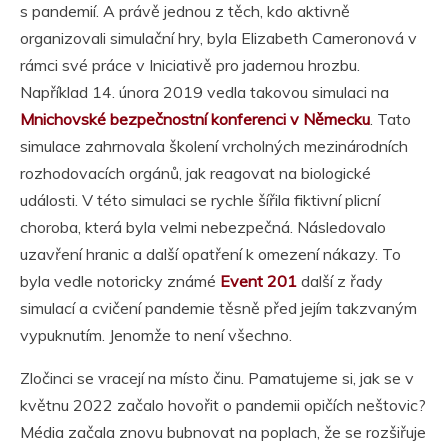
s pandemií. A právě jednou z těch, kdo aktivně
organizovali simulační hry, byla Elizabeth Cameronová v
rámci své práce v Iniciativě pro jadernou hrozbu.
Například 14. února 2019 vedla takovou simulaci na
Mnichovské bezpečnostní konferenci v Německu
. Tato
simulace zahrnovala školení vrcholných mezinárodních
rozhodovacích orgánů, jak reagovat na biologické
události. V této simulaci se rychle šířila fiktivní plicní
choroba, která byla velmi nebezpečná. Následovalo
uzavření hranic a další opatření k omezení nákazy. To
byla vedle notoricky známé
Event 201
další z řady
simulací a cvičení pandemie těsně před jejím takzvaným
vypuknutím. Jenomže to není všechno.
Zločinci se vracejí na místo činu. Pamatujeme si, jak se v
květnu 2022 začalo hovořit o pandemii opičích neštovic?
Média začala znovu bubnovat na poplach, že se rozšiřuje