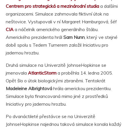
Centrem pro strategická a mezinárodní studia
a dalšími
organizacemi. Simulace zahrnovala fiktivní útok na
neštovice. Vystupovali v ní Margaret Hamburgová, šéf
CIA
a náčelník amerického generálního štábu.
Amerického prezidenta hrál
Sam Nunn
, který ve stejné
době spolu s Tedem Turnerem založil Iniciativu pro
jadernou hrozbu.
Druhá simulace na Univerzitě JohnseHopkinse se
jmenovala
AtlanticStorm
a proběhla 14. ledna 2005.
Opět šlo o útok biologickými zbraněmi. Tentokrát
Madeleine Albrightová
hrála americkou prezidentku.
Simulace byla financovaná mimo jiné z prostředků
Iniciativy pro jadernou hrozbu.
Po dvanáctileté přestávce se na Univerzitě
JohnseHopkinse najednou taková simulace konala každý