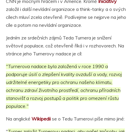
CNN je mocným hráčem i v Americe. Kromě
Iniciativy
založil i další nevládní organizace a think-tanky a o svých
cílech mluví zcela otevřeně. Podívejme se nejprve na jeho
cíle a potom na nevládní organizace.
Jedním ze srdečních zájmů Teda Turnera je snížení
světové populace, což otevřeně říká i v rozhovorech. Na
stránce jeho Turnerovy nadace je cíl:
"Turnerova nadace byla založená v roce 1990 a
podporuje úsilí o zlepšení kvality ovzduší a vody, rozvoj
udržitelné energetiky pro ochranu našeho klimatu,
ochranu zdraví životního prostředí, ochranu přírodních
stanovišť a rozvoj postupů a politik pro omezení růstu
populace."
Na anglické
Wikipedii
se o Tedu Turnerovi píše mimo jiné:
"
Turner založil Turnerovu nadaci, aby našel způsoby, jak