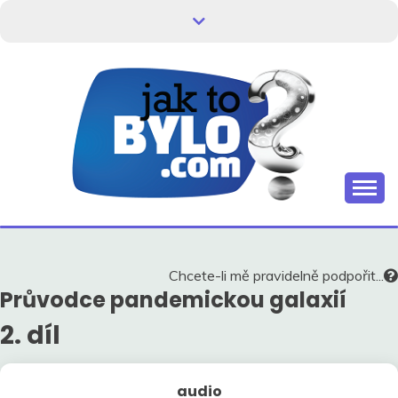
Skip
to
content
Kdo neví, jak to bylo, neovlivní, jak to bude.
HISTORIE V
SOUVISLOSTECH
Chcete-li mě pravidelně podpořit...
Průvodce pandemickou galaxií
2. díl
audio