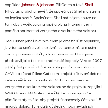
například
Johnson & Johnson
, Bill Gates a také
Shell
.
Nikdo asi proboha nevěří, že společnost Shell má zájem
na lepším světě. Společnost Shell má zájem pouze na
tom, aby vydělávala na ropě a plynu, k tomu jí velmi
pomáhá partnerství veřejného a soukromého sektoru.
Ted Turner, jehož hlavním cílem je omezit růst populace,
je v tomto směru velmi aktivní. Na tomto místě musím
znovu připomenout čtyři fáze pandemie, které jsem
představil jako tezi na konci minulé kapitoly. V roce 2007,
ještě před prasečí chřipkou, zahájila očkovací aliance
GAVI, založená Billem Gatesem, projekt očkování dětí na
celém světě proti zápalu plic. V duchu partnerství
veřejného a soukromého sektoru se do projektu zapojila i
WHO, kterou Bill Gates také štědře financuje. GAVI
přiměla státy světa, aby projekt financovaly částkou 1,5
miliardy dolarů. To je další důsledek moci nevládních