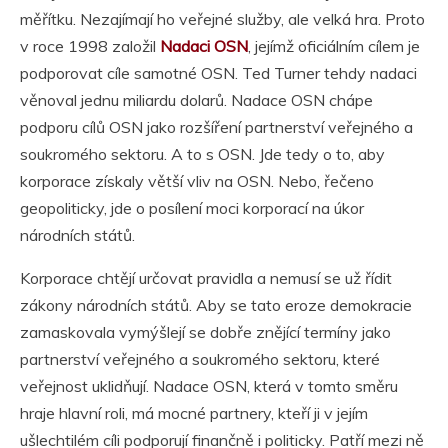
měřítku. Nezajímají ho veřejné služby, ale velká hra. Proto
v roce 1998 založil
Nadaci OSN
, jejímž oficiálním cílem je
podporovat cíle samotné OSN. Ted Turner tehdy nadaci
věnoval jednu miliardu dolarů. Nadace OSN chápe
podporu cílů OSN jako rozšíření partnerství veřejného a
soukromého sektoru. A to s OSN. Jde tedy o to, aby
korporace získaly větší vliv na OSN. Nebo, řečeno
geopoliticky, jde o posílení moci korporací na úkor
národních států.
Korporace chtějí určovat pravidla a nemusí se už řídit
zákony národních států. Aby se tato eroze demokracie
zamaskovala vymýšlejí se dobře znějící termíny jako
partnerství veřejného a soukromého sektoru, které
veřejnost uklidňují. Nadace OSN, která v tomto směru
hraje hlavní roli, má mocné partnery, kteří ji v jejím
ušlechtilém cíli podporují finančně i politicky. Patří mezi ně