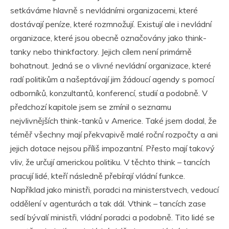
setkáváme hlavně s nevládními organizacemi, které
dostávají peníze, které rozmnožují. Existují ale i nevládní
organizace, které jsou obecně označovány jako think-
tanky nebo thinkfactory. Jejich cílem není primárně
bohatnout. Jedná se o vlivné nevládní organizace, které
radí politikům a našeptávají jim žádoucí agendy s pomocí
odborníků, konzultantů, konferencí, studií a podobně. V
předchozí kapitole jsem se zmínil o seznamu
nejvlivnějších think-tanků v Americe. Také jsem dodal, že
téměř všechny mají překvapivě malé roční rozpočty a ani
jejich dotace nejsou příliš impozantní. Přesto mají takový
vliv, že určují americkou politiku. V těchto think – tancích
pracují lidé, kteří následně přebírají vládní funkce.
Například jako ministři, poradci na ministerstvech, vedoucí
oddělení v agenturách a tak dál. Vthink – tancích zase
sedí bývalí ministři, vládní poradci a podobně. Tito lidé se