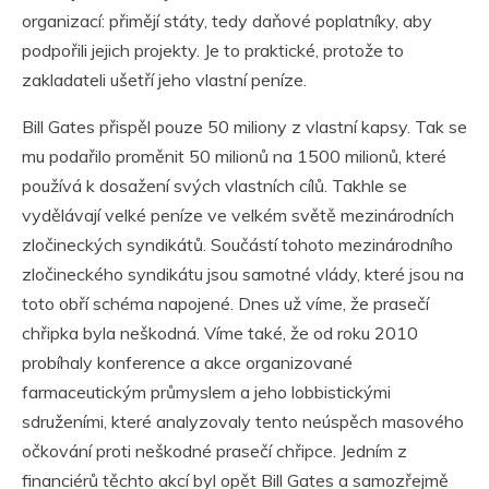
organizací: přimějí státy, tedy daňové poplatníky, aby
podpořili jejich projekty. Je to praktické, protože to
zakladateli ušetří jeho vlastní peníze.
Bill Gates přispěl pouze 50 miliony z vlastní kapsy. Tak se
mu podařilo proměnit 50 milionů na 1500 milionů, které
používá k dosažení svých vlastních cílů. Takhle se
vydělávají velké peníze ve velkém světě mezinárodních
zločineckých syndikátů. Součástí tohoto mezinárodního
zločineckého syndikátu jsou samotné vlády, které jsou na
toto obří schéma napojené. Dnes už víme, že prasečí
chřipka byla neškodná. Víme také, že od roku 2010
probíhaly konference a akce organizované
farmaceutickým průmyslem a jeho lobbistickými
sdruženími, které analyzovaly tento neúspěch masového
očkování proti neškodné prasečí chřipce. Jedním z
financiérů těchto akcí byl opět Bill Gates a samozřejmě