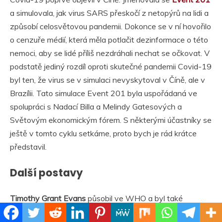
a simulovala, jak virus SARS přeskočí z netopýrů na lidi a
způsobí celosvětovou pandemii. Dokonce se v ní hovořilo
o cenzuře médií, která měla potlačit dezinformace o této
nemoci, aby se lidé příliš nezdráhali nechat se očkovat. V
podstatě jediný rozdíl oproti skutečné pandemii Covid-19
byl ten, že virus se v simulaci nevyskytoval v Číně, ale v
Brazílii. Tato simulace Event 201 byla uspořádaná ve
spolupráci s Nadací Billa a Melindy Gatesových a
Světovým ekonomickým fórem. S některými účastníky se
ještě v tomto cyklu setkáme, proto bych je rád krátce
představil.
Další postavy
Timothy Grant Evans
působil ve WHO a byl také
ředitelem
Rockefellerovy nadace.
Chris Elias
je ředitelem