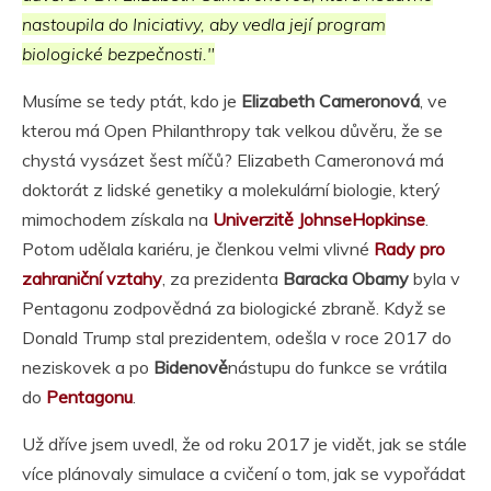
nastoupila do Iniciativy, aby vedla její program
biologické bezpečnosti."
Musíme se tedy ptát, kdo je
Elizabeth Cameronová
, ve
kterou má Open Philanthropy tak velkou důvěru, že se
chystá vysázet šest míčů? Elizabeth Cameronová má
doktorát z lidské genetiky a molekulární biologie, který
mimochodem získala na
Univerzitě JohnseHopkinse
.
Potom udělala kariéru, je členkou velmi vlivné
Rady pro
zahraniční vztahy
, za prezidenta
Baracka Obamy
byla v
Pentagonu zodpovědná za biologické zbraně. Když se
Donald Trump stal prezidentem, odešla v roce 2017 do
neziskovek a po
Bidenově
nástupu do funkce se vrátila
do
Pentagonu
.
Už dříve jsem uvedl, že od roku 2017 je vidět, jak se stále
více plánovaly simulace a cvičení o tom, jak se vypořádat