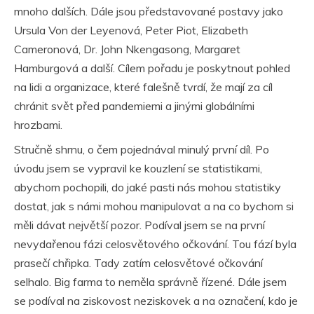
mnoho dalších. Dále jsou představované postavy jako
Ursula Von der Leyenová, Peter Piot, Elizabeth
Cameronová, Dr. John Nkengasong, Margaret
Hamburgová a další. Cílem pořadu je poskytnout pohled
na lidi a organizace, které falešně tvrdí, že mají za cíl
chránit svět před pandemiemi a jinými globálními
hrozbami.
Stručně shrnu, o čem pojednával minulý první díl. Po
úvodu jsem se vypravil ke kouzlení se statistikami,
abychom pochopili, do jaké pasti nás mohou statistiky
dostat, jak s námi mohou manipulovat a na co bychom si
měli dávat největší pozor. Podíval jsem se na první
nevydařenou fázi celosvětového očkování. Tou fází byla
prasečí chřipka. Tady zatím celosvětové očkování
selhalo. Big farma to neměla správně řízené. Dále jsem
se podíval na ziskovost neziskovek a na označení, kdo je