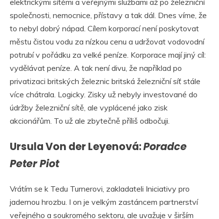
elektrickými sítěmi a veřejnými službami až po železniční
společnosti, nemocnice, přístavy a tak dál. Dnes víme, že
to nebyl dobrý nápad. Cílem korporací není poskytovat
městu čistou vodu za nízkou cenu a udržovat vodovodní
potrubí v pořádku za velké peníze. Korporace mají jiný cíl:
vydělávat peníze. A tak není divu, že například po
privatizaci britských železnic britská železniční síť stále
více chátrala. Logicky. Zisky už nebyly investované do
údržby železniční sítě, ale vyplácené jako zisk
akcionářům. To už ale zbytečně příliš odbočuji.
Ursula Von der Leyenová:
Poradce
Peter Piot
Vrátím se k Tedu Turnerovi, zakladateli Iniciativy pro
jadernou hrozbu. I on je velkým zastáncem partnerství
veřejného a soukromého sektoru, ale uvažuje v širším