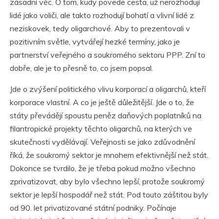
zásadní věc. O tom, kudy povede cesta, už nerozhodují
lidé jako voliči, ale takto rozhodují bohatí a vlivní lidé z
neziskovek, tedy oligarchové. Aby to prezentovali v
pozitivním světle, vytvářejí hezké termíny, jako je
partnerství veřejného a soukromého sektoru PPP. Zní to
dobře, ale je to přesně to, co jsem popsal.
Jde o zvýšení politického vlivu korporací a oligarchů, kteří
korporace vlastní. A co je ještě důležitější. Jde o to, že
státy převádějí spoustu peněz daňových poplatníků na
filantropické projekty těchto oligarchů, na kterých ve
skutečnosti vydělávají. Veřejnosti se jako zdůvodnění
říká, že soukromý sektor je mnohem efektivnější než stát.
Dokonce se tvrdilo, že je třeba pokud možno všechno
zprivatizovat, aby bylo všechno lepší, protože soukromý
sektor je lepší hospodář než stát. Pod touto záštitou byly
od 90. let privatizované státní podniky. Počínaje