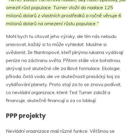
omezit růst populace. Turner vložil do nadace 125
milionů dolarů z vlastních prostředků a ročně věnuje 6
milionů dolarů na omezení růstu populace."
Mohl bych tu citovat jeho výroky, ale tím nás nebudu
unavovat, každý si to může vyhledat. Musíme si
uvědomit, že filantropové, kteří plnýma rukama vydávají
peníze na záchranu světa. Přitom stále více bohatnou,
skrývají své skutečné cíle za líbivé formulace. Ekologie,
příroda, čistá voda, ale ve skutečnosti prasácký boj za
vylidňování planety. Proto stojí za to se znovu podívat,
co nevládní organizace, které Ted Turner založil a
financuje, skutečně financují a za co lobbují.
PPP projekty
Nevládní organizace mají různé funkce. Většinou se