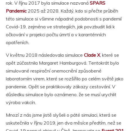
rok. V říjnu 2017 byla simulace nazvaná
SPARS
Pandemic
2025 až 2028. Každý, kdo si přečte průběh
této simulace si všimne nápadné podobnosti s pandemií
Covid-19, zejména ve strategiích, jak povzbudit lidi k
očkování v projekci počtu úmrtí a v karanténních
opatřeních.
V květnu 2018 následovala simulace
Clade X
, které se
opět zúčastnila Margaret Hamburgová. Tentokrát bylo
simulované respirační onemocnění způsobené
laboratorním virem, které se rozšířilo po celém světě jako
pandemie. Opět se praktikovaly zákazy cestování. V
důsledku simulace bylo oznámeno, že se musí urychlit
výroba vakcín.
Mnozí z nás jsme jistě slyšeli o páté simulaci, která se
uskutečnila v říjnu 2019, jen dva měsíce předtím, než se
Covid-19 poprvé objevil v Číně. Jmenovala se
Event 201