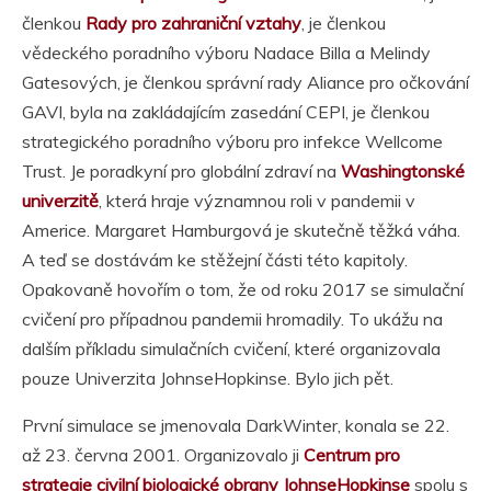
členkou
Rady pro zahraniční vztahy
, je členkou
vědeckého poradního výboru Nadace Billa a Melindy
Gatesových, je členkou správní rady Aliance pro očkování
GAVI, byla na zakládajícím zasedání CEPI, je členkou
strategického poradního výboru pro infekce Wellcome
Trust. Je poradkyní pro globální zdraví na
Washingtonské
univerzitě
, která hraje významnou roli v pandemii v
Americe. Margaret Hamburgová je skutečně těžká váha.
A teď se dostávám ke stěžejní části této kapitoly.
Opakovaně hovořím o tom, že od roku 2017 se simulační
cvičení pro případnou pandemii hromadily. To ukážu na
dalším příkladu simulačních cvičení, které organizovala
pouze Univerzita JohnseHopkinse. Bylo jich pět.
První simulace se jmenovala DarkWinter, konala se 22.
až 23. června 2001. Organizovalo ji
Centrum pro
strategie civilní biologické obrany JohnseHopkinse
spolu s