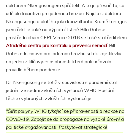
doktorem Nkengasongem spřátelit. A to je přesně to, co
udělala Iniciativa pro jadernou hrozbu. Najala si doktora
Nkengasonga a platí ho jako konzultanta. Kromě toho, jak
jsem řekl, je také na výplatní listině Billa Gatese
prostřednictvím CEPI. V roce 2016 se také stal ředitelem
Afrického centra pro kontrolu a prevenci nemocí
. Bill
Gates a Iniciativa pro jadernou hrozbu si tak zajistili vliv
na jednu z klíčových osobností, která pak určovala
pravidla během pandemie.
Dr. Nkengasong se totiž v souvislosti s pandemií stal
jedním ze sedmi zvláštních vyslanců WHO. Poslání
těchto vybraných zvláštních vyslanců je:
"Šířit pokyny WHO týkající se připravenosti a reakce na
COVID-19. Zapojit se do propagace na vysoké úrovni a
politické angažovanosti. Poskytovat strategické