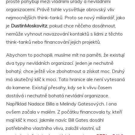
prostě pohybují mezi vládními úřady a nevládními
organizacemi. Právě tohle vysvětluje obrovský vliv
nejmocnějších think-tanků. Proto se nový miliardář, jako
je
DustinMoskovitz
, pokud chce něčeho dosáhnout,
nemůže vyhnout navazování kontaktů s lidmi z těchto
think-tanků nebo financování jejich projektů.
Abychom to pochopili, musíme mít na paměti, že existují
dva typy nevládních organizací. Jeden je nechutně
bohatý, chce ještě více zbohatnout a získat moc. Druhý
má skutečný klíč k moci. Tato hranice ale není vytesaná
do kamene. Existují přesahy, kdy se k vlivu časem
dostává i nechutně bohatá nevládní organizace.
Například Nadace Billa a Melindy Gatesových. I ona
ovšem začala v malém. Z počátku financovala ty, kteří
mají klíč k moci. Jakmile navíc Bill Gates dosáhl
potřebného vlastního vlivu, založil vlastní, už