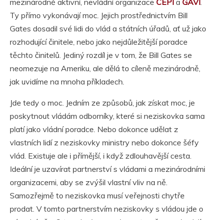
mezinárodně aktivní, nevládní organizace
CEPI
a
GAVI
.
Ty přímo vykonávají moc. Jejich prostřednictvím Bill
Gates dosadil své lidi do vlád a státních úřadů, ať už jako
rozhodující činitele, nebo jako nejdůležitější poradce
těchto činitelů. Jediný rozdíl je v tom, že Bill Gates se
neomezuje na Ameriku, ale dělá to cíleně mezinárodně,
jak uvidíme na mnoha příkladech.
Jde tedy o moc. Jedním ze způsobů, jak získat moc, je
poskytnout vládám odborníky, které si neziskovka sama
platí jako vládní poradce. Nebo dokonce udělat z
vlastních lidí z neziskovky ministry nebo dokonce šéfy
vlád. Existuje ale i přímější, i když zdlouhavější cesta.
Ideální je uzavírat partnerství s vládami a mezinárodními
organizacemi, aby se zvýšil vlastní vliv na ně.
Samozřejmě to neziskovka musí veřejnosti chytře
prodat. V tomto partnerstvím neziskovky s vládou jde o