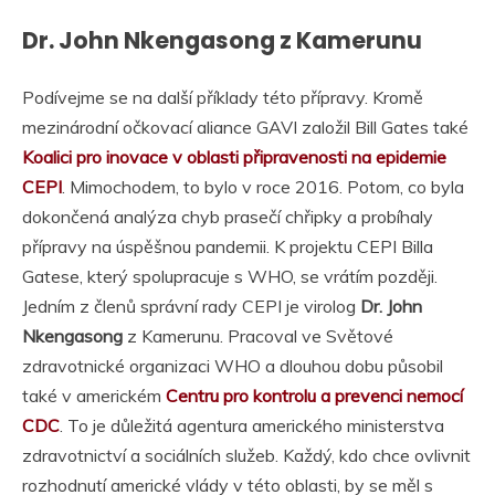
Dr. John Nkengasong z Kamerunu
Podívejme se na další příklady této přípravy. Kromě
mezinárodní očkovací aliance GAVI založil Bill Gates také
Koalici pro inovace v oblasti připravenosti na epidemie
CEPI
. Mimochodem, to bylo v roce 2016. Potom, co byla
dokončená analýza chyb prasečí chřipky a probíhaly
přípravy na úspěšnou pandemii. K projektu CEPI Billa
Gatese, který spolupracuje s WHO, se vrátím později.
Jedním z členů správní rady CEPI je virolog
Dr. John
Nkengasong
z Kamerunu. Pracoval ve Světové
zdravotnické organizaci WHO a dlouhou dobu působil
také v americkém
Centru pro kontrolu a prevenci nemocí
CDC
. To je důležitá agentura amerického ministerstva
zdravotnictví a sociálních služeb. Každý, kdo chce ovlivnit
rozhodnutí americké vlády v této oblasti, by se měl s