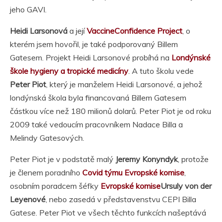
jeho GAVI.
Heidi Larsonová
a její
VaccineConfidence Project
, o
kterém jsem hovořil, je také podporovaný Billem
Gatesem. Projekt Heidi Larsonové probíhá na
Londýnské
škole hygieny a tropické medicíny
. A tuto školu vede
Peter Piot
, který je manželem Heidi Larsonové, a jehož
londýnská škola byla financovaná Billem Gatesem
částkou více než 180 milionů dolarů. Peter Piot je od roku
2009 také vedoucím pracovníkem Nadace Billa a
Melindy Gatesových.
Peter Piot je v podstatě malý
Jeremy Konyndyk
, protože
je členem poradního
Covid týmu Evropské komise
,
osobním poradcem šéfky
Evropské komise
Ursuly von der
Leyenové
, nebo zasedá v představenstvu CEPI Billa
Gatese. Peter Piot ve všech těchto funkcích našeptává