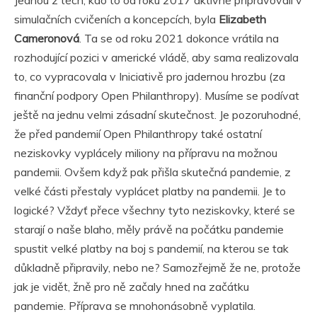
Jednou z těch, kdo to od roku 2017 aktivně připravovali v
simulačních cvičeních a koncepcích, byla
Elizabeth
Cameronová
. Ta se od roku 2021 dokonce vrátila na
rozhodující pozici v americké vládě, aby sama realizovala
to, co vypracovala v Iniciativě pro jadernou hrozbu (za
finanční podpory Open Philanthropy). Musíme se podívat
ještě na jednu velmi zásadní skutečnost. Je pozoruhodné,
že před pandemií Open Philanthropy také ostatní
neziskovky vyplácely miliony na přípravu na možnou
pandemii. Ovšem když pak přišla skutečná pandemie, z
velké části přestaly vyplácet platby na pandemii. Je to
logické? Vždyť přece všechny tyto neziskovky, které se
starají o naše blaho, měly právě na počátku pandemie
spustit velké platby na boj s pandemií, na kterou se tak
důkladně připravily, nebo ne? Samozřejmě že ne, protože
jak je vidět, žně pro ně začaly hned na začátku
pandemie. Příprava se mnohonásobně vyplatila.