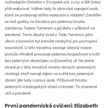
rozhodujícím činitelům v Evropské unii, co by si Bill Gates
přál realizovat. Vidíme tady to obrovské napojení osob,
které se protkávají obřími nadacemi a vládami? Zaměřím
se teď zpátky na Iniciativu pro jadernou hrozbu
založenou Tedem Turnerem a její úlohu v přípravě na
pandemii. Tento dlouhý úvod o Tedu Turnerovi, jeho
cílech a konexích byl bohužel nezbytný pro pochopení
souvislostí. U této Iniciativy existuje obecný rozpor,
protože oficiálně prosazuje jadernou bezpečnost a svět
bez jaderných zbraní jako svůj konečný cíl. Na druhé
straně je v této Iniciativě mnoho vlivných amerických
stratégů, kteří nemají zájem na světě bez jaderných
zbraní. Jde tedy o pravý opak. Přiživovat hrozbu
jaderných a biologických útoků a hrozeb. To znamená
virů a pandemií.
První pandemické cvičení: Elizabeth