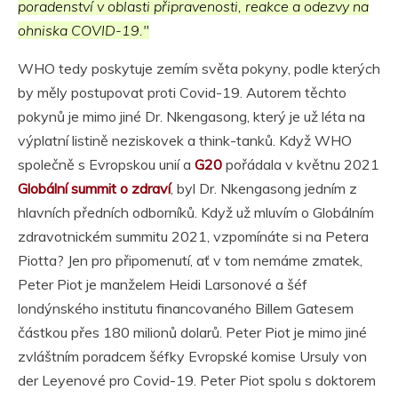
poradenství v oblasti připravenosti, reakce a odezvy na
ohniska COVID-19."
WHO tedy poskytuje zemím světa pokyny, podle kterých
by měly postupovat proti Covid-19. Autorem těchto
pokynů je mimo jiné Dr. Nkengasong, který je už léta na
výplatní listině neziskovek a think-tanků. Když WHO
společně s Evropskou unií a
G20
pořádala v květnu 2021
Globální summit o zdraví
, byl Dr. Nkengasong jedním z
hlavních předních odborníků. Když už mluvím o Globálním
zdravotnickém summitu 2021, vzpomínáte si na Petera
Piotta? Jen pro připomenutí, ať v tom nemáme zmatek,
Peter Piot je manželem Heidi Larsonové a šéf
londýnského institutu financovaného Billem Gatesem
částkou přes 180 milionů dolarů. Peter Piot je mimo jiné
zvláštním poradcem šéfky Evropské komise Ursuly von
der Leyenové pro Covid-19. Peter Piot spolu s doktorem