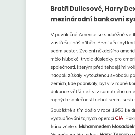
Bratři Dullesové, Harry De
mezinárodní bankovní s
V poválečné Americe se souběžně vedle 
zastřešují náš příběh. První věcí byl k
sedm sester. Zvolení někdejšího ameri
mělo hluboké, trvalé důsledky pro ameri
společnosti, kterým před tehdejšími volb
naopak získaly vytouženou svobodu po
zemích, kde podnikaly, byl vliv ropné k
dokonce větší, než vliv samotného amer
ropných společností neboli sedmi seste
Souběžně s tím došlo v roce 1953 ke druh
vystupňování tajných operací
CIA
. Pok
Íránu včele s
Muhammedem Mosadde
Guzmánem. Prezident
Harry Truman
a 