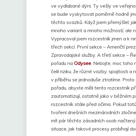
ve vydlabané dýni. Ty vešly ve veřejn
se bude vyskytovat poměrně hodně jmen
těchto svazků. Když jsem přemýšlel, ja
mnoho variant a mnoho možností, ale n
Vypracoval jsem rozcestník jmen a k ni
třech sekcí. První sekce – Američtí prez
Zpravodajské služby. A třetí sekce – Ř
pořadu na
Odysee
. Nebojte, moc toho
čelil riziku, že různé vazby, spojitosti
v příběhu se jednoduše ztratíme. Proto
pořadu, abyste měli tento rozcestník 
zautomatizují, ostatně jako v běžném př
rozcestník stále před očima. Pokud to
tvoření dnešních mezinárodních zločinec
mít pár těchto zásadních osob načtený
situace, jak takové procesy probíhají d