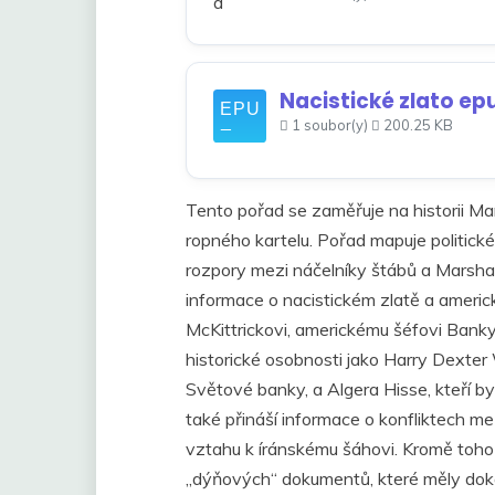
Nacistické zlato ep
1 soubor(y)
200.25 KB
Tento pořad se zaměřuje na historii M
ropného kartelu. Pořad mapuje politické
rozpory mezi náčelníky štábů a Marshal
informace o nacistickém zlatě a ameri
McKittrickovi, americkému šéfovi Banky
historické osobnosti jako Harry Dexte
Světové banky, a Algera Hisse, kteří b
také přináší informace o konfliktech m
vztahu k íránskému šáhovi. Kromě toho 
„dýňových“ dokumentů, které měly dok