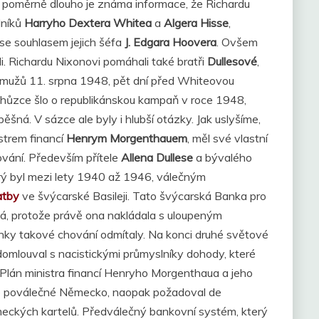
ž poměrně dlouho je známa informace, že Richardu
dníků
Harryho Dextera Whitea
a
Algera Hisse
,
í se souhlasem jejich šéfa
J. Edgara Hoovera
. Ovšem
li. Richardu Nixonovi pomáhali také bratři
Dullesové
,
í mužů 11. srpna 1948, pět dní před Whiteovou
chůzce šlo o republikánskou kampaň v roce 1948,
šná. V sázce ale byly i hlubší otázky. Jak uslyšíme,
strem financí
Henrym Morgenthauem
, měl své vlastní
vání. Především přítele
Allena Dullese
a bývalého
erý byl mezi lety 1940 až 1946, válečným
atby
ve švýcarské Basileji. Tato švýcarská Banka pro
vá, protože právě ona nakládala s uloupeným
anky takové chování odmítaly. Na konci druhé světové
 domlouval s nacistickými průmyslníky dohody, které
. Plán ministra financí Henryho Morgenthaua a jeho
 poválečné Německo, naopak požadoval de
ěmeckých kartelů. Předválečný bankovní systém, který