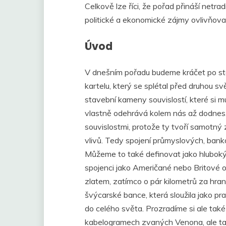
Celkově lze říci, že pořad přináší netrad
politické a ekonomické zájmy ovlivňoval
Úvod
V dnešním pořadu budeme kráčet po st
kartelu, který se splétal před druhou sv
stavební kameny souvislostí, které si 
vlastně odehrává kolem nás až dodnes.
souvislostmi, protože ty tvoří samotný 
vlivů. Tedy spojení průmyslových, bank
Můžeme to také definovat jako hluboký 
spojenci jako Američané nebo Britové o
zlatem, zatímco o pár kilometrů za hran
švýcarské bance, která sloužila jako pra
do celého světa. Prozradíme si ale tak
kabelogramech zvaných Venona, ale tak