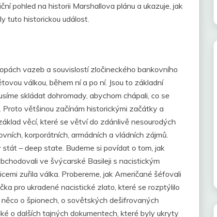
iční pohled na historii Marshallova plánu a ukazuje, jak
y tuto historickou událost.
opách vazeb a souvislostí zločineckého bankovního
ětovou válkou, během ní a po ní. Jsou to základní
musíme skládat dohromady, abychom chápali, co se
 Proto většinou začínám historickými začátky a
základ věcí, které se větví do zdánlivě nesourodých
ovních, korporátních, armádních a vládních zájmů.
stát – deep state. Budeme si povídat o tom, jak
bchodovali ve švýcarské Basileji s nacistickým
icemi zuřila válka. Probereme, jak Američané šéfovali
čka pro ukradené nacistické zlato, které se rozptýlilo
é něco o špionech, o sovětských dešifrovaných
é o dalších tajných dokumentech, které byly ukryty