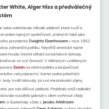
xter White, Alger Hiss a předválečný
ystém
sebe odehrávalo několik událostí, které tvoří a
artel sedmi ropných společností, známých také jako
ckého prezidenta
Dwighta Eisenhowera
v roce 1952
ckou zahraniční politiku. Největší americké ropné
ami hrozilo trestní stíhání za kartelové dohody,
kračovat ve své činnosti. V některých vzdálených
orporace
Exxon
na místní politiku a bezpečnost
ického velvyslanectví. Kartel sedmi páteřních
r, tedy tvrdě lobovaly za své mezinárodní zájmy.
é, pro nás klíčové události. Probíhalo totiž radikální
račovala rozsáhlá spiknutí s cílem svrhnout vlády
kem
, a Guatemaly včele s
Jacobo Arbénzem
jeho ministr zahraničí
Dean Acheson
, ovšem obvinění