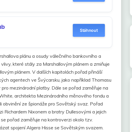
ub
Stáhnout
arshallova plánu a osudy válečného bankovního a
 vlivy, které stály za Marshallovým plánem a zmiňuje
lovým plánem. V dalších kapitolách pořad přináší
ckých agentech ve Švýcarsku, jako například Thomasu
 pro mezinárodní platby. Dále se pořad zaměřuje na
r White, architekta Mezinárodního měnového fondu a
yli obvinění ze špionáže pro Sovětský svaz. Pořad
ezi Richardem Nixonem a bratry Dullesovými a jejich
se pořad zaměřuje na kontroverzi okolo tzv.
ázat spojení Algera Hisse se Sovětským svazem.