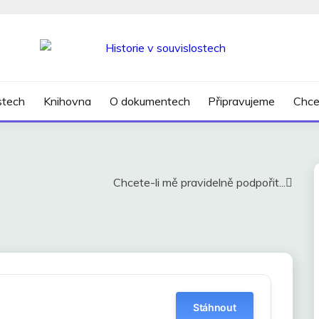
SLOSTECH
ostech
Knihovna
O dokumentech
Připravujeme
Chce
Chcete-li mě pravidelně podpořit...
f
Stáhnout