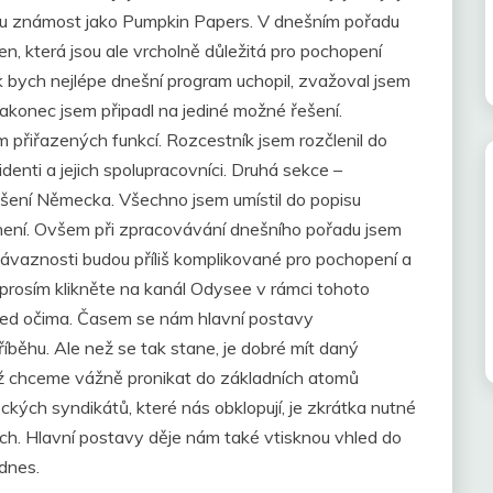
ou známost jako Pumpkin Papers. V dnešním pořadu
, která jsou ale vrcholně důležitá pro pochopení
k bych nejlépe dnešní program uchopil, zvažoval jsem
akonec jsem připadl na jediné možné řešení.
m přiřazených funkcí. Rozcestník jsem rozčlenil do
identi a jejich spolupracovníci. Druhá sekce –
ešení Německa. Všechno jsem umístil do popisu
 není. Ovšem při zpracovávání dnešního pořadu jsem
 a návaznosti budou příliš komplikované pro pochopení a
 prosím klikněte na kanál Odysee v rámci tohoto
před očima. Časem se nám hlavní postavy
íběhu. Ale než se tak stane, je dobré mít daný
tiž chceme vážně pronikat do základních atomů
kých syndikátů, které nás obklopují, je zkrátka nutné
ch. Hlavní postavy děje nám také vtisknou vhled do
odnes.