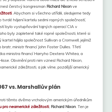
 vznesl čerstvý kongresman
Richard Nixon
ve
žitosti
. Abychom si všechno utřídili, sledujeme tedy
bylo tvrdé hájení kartelu sedmi ropných společností,
tí bylo vystupňování tajných operací CIA v
oho byly zapletené také ropné společnosti, které si
 kartel hájila společnost Sullivan a Cromwell, jejímiž
 bratr, ministr financí John Foster Dulles. Třetí
stka ministra financí Harryho Dextera Whitea, a
Hisse. Obvinění proti nim vznesl Richard Nixon,
merické záležitosti, a jak víme, pozdější americký
067 vs. Marshallův plán
í proti těmto dvěma vrcholovým americkým úředníkům
pro neamerické záležitosti
,
Richard Nixon
. Ten je