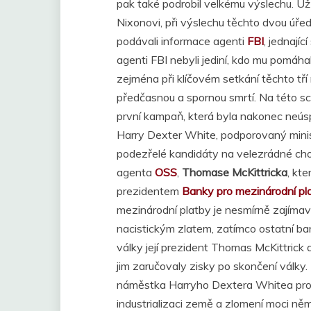
pak také podrobil velkému výslechu. U
Nixonovi, při výslechu těchto dvou úře
podávali informace agenti
FBI
, jednajíc
agenti FBI nebyli jediní, kdo mu pomáha
zejména při klíčovém setkání těchto tř
předčasnou a spornou smrtí. Na této s
první kampaň, která byla nakonec neúspě
Harry Dexter White, podporovaný mini
podezřelé kandidáty na velezrádné cho
agenta
OSS
,
Thomase McKittricka
, kt
prezidentem
Banky pro mezinárodní pl
mezinárodní platby je nesmírně zajíma
nacistickým zlatem, zatímco ostatní b
války její prezident Thomas McKittrick
jim zaručovaly zisky po skončení války
náměstka Harryho Dextera Whitea pro
industrializaci země a zlomení moci n