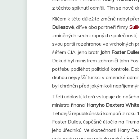
z těchto spiknutí odmítli. Tím se nově 
Klíčem k této důležité změně nebyl pře
Dullesové
, dříve oba partneři firmy
Sull
zmíněných sedmi ropných společností, 
svou partii rozehranou ve vrcholných p
šéfem CIA, jeho bratr
John Foster Dulle
Dokud byl ministrem zahraničí John Foste
potřebu podléhat politické kontrole. Dob
druhou nejvyšší funkci v americké admin
byl chráněn před jakýmikoli nepříjemný
Třetí událostí, která vstupuje do našeho
ministra financí
Harryho Dextera Whit
Tehdejší republikánská kampaň z roku 
Foster Dulles, úspěšně útočila na Trum
jeho úředníků. Ve skutečnosti Harry Dex
velezradu a ani jim nebylo prokázáno, že