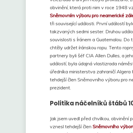
obvinění, která proti nim v roce 1948
Sněmovním výboru pro neamerické zále
tři související události. První událostí 
takzvaných sedmi sester. Druhou událos
souvislosti s Íránem a Guatemalou. Do t
chtěly udržet íránskou ropu. Tento ropný
partnery byli šéf CIA Allen Dulles, a jeho
událostí, byla údajná vlastizrada námě
úředníka ministerstva zahraničí Algera 
tehdejší člen Sněmovního výboru pro nea
prezident.
Politika náčelníků štábů 1
Jak jsem uvedl před chvilkou, obviněn
vznesl tehdejší člen
Sněmovního výboru 