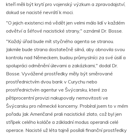
kteří měli být krytí pro vojenský výzkum a zpravodajství,
dokud se nacisté nevrátí k moci.
"O jejich existenci má vědět jen velmi málo lidí v každém
odvětví a šéfové nacistické strany," oznámil Dr. Bosse.
"Každý úřad bude mít styčného agenta se stranou.
Jakmile bude strana dostatečně silná, aby obnovila svou
kontrolu nad Německem, budou průmyslníci za své úsilí a
spolupráci odměnění úlevami a zakázkami," dodal Dr.
Bosse. Vyvážené prostředky měly být směrované
prostřednictvím dvou bank v Curychu nebo
prostřednictvím agentur ve Švýcarsku, které za
pětiprocentní provizi nakupovaly nemovitosti ve
Švýcarsku pro německé koncerny. Probíral jsem to v mém
pořadu Jak Američané prali nacistické zlato, což byl jen
střípek celého koláče a základní modus operandi celé
operace. Nacisté už léta tajně posílali finanční prostředky