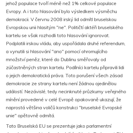
jehož populace tvoří méně než 1% celkové populace
Evropy. A i toto hlasování bylo výsledkem výsměchu
demokracii. V červnu 2008 irský lid odmítl bruselskou
Evropskou unii hlasitým "ne". Političtí aktéři bruselského
kartelu se však rozhodli toto hlasování ignorovat.
Podplatili irskou vládu, aby uspořádala druhé referendum,
a vynutili si hlasování "ano" pomocí ohromujícího
množství peněz, které do Dublinu směřovaly od
zúčastněných stran kartelu. Podílníci kartelu připravili lidi
o jejich demokratická práva. Toto porušení všech zásad
demokracie ze strany kartelu není žádnou ojedinělou
událostí. Nezávislé, tedy necinknuté průzkumy veřejného
mínění provedené v celé Evropě opakovaně ukazují, že
naprostá většina voličů konstrukci "bruselské Evropské
unie" opětovně odmítá.
Tato Bruselská EU se prezentuje jako parlamentní