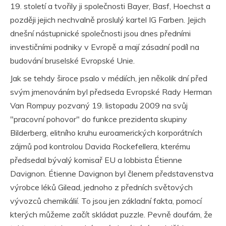
19. století a tvořily ji společnosti Bayer, Basf, Hoechst a
později jejich nechvalně proslulý kartel IG Farben. Jejich
dnešní nástupnické společnosti jsou dnes předními
investičními podniky v Evropě a mají zásadní podíl na
budování bruselské Evropské Unie.
Jak se tehdy široce psalo v médiích, jen několik dní před
svým jmenováním byl předseda Evropské Rady Herman
Van Rompuy pozvaný 19. listopadu 2009 na svůj
"pracovní pohovor" do funkce prezidenta skupiny
Bilderberg, elitního kruhu euroamerických korporátních
zájmů pod kontrolou Davida Rockefellera, kterému
předsedal bývalý komisař EU a lobbista Étienne
Davignon. Étienne Davignon byl členem představenstva
výrobce léků Gilead, jednoho z předních světových
vývozců chemikálií. To jsou jen základní fakta, pomocí
kterých můžeme začít skládat puzzle. Pevně doufám, že