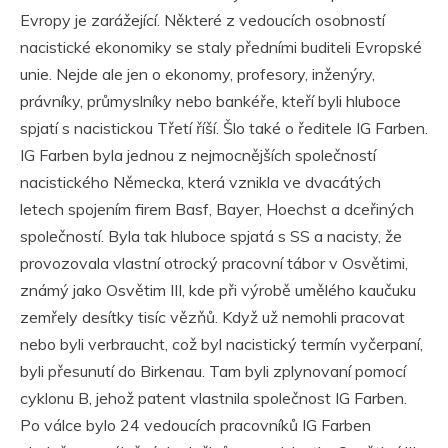
Evropy je zarážející. Některé z vedoucích osobností
nacistické ekonomiky se staly předními buditeli Evropské
unie. Nejde ale jen o ekonomy, profesory, inženýry,
právníky, průmyslníky nebo bankéře, kteří byli hluboce
spjatí s nacistickou Třetí říší. Šlo také o ředitele IG Farben.
IG Farben byla jednou z nejmocnějších společností
nacistického Německa, která vznikla ve dvacátých
letech spojením firem Basf, Bayer, Hoechst a dceřiných
společností. Byla tak hluboce spjatá s SS a nacisty, že
provozovala vlastní otrocký pracovní tábor v Osvětimi,
známý jako Osvětim III, kde při výrobě umělého kaučuku
zemřely desítky tisíc vězňů. Když už nemohli pracovat
nebo byli verbraucht, což byl nacistický termín vyčerpaní,
byli přesunutí do Birkenau. Tam byli zplynovaní pomocí
cyklonu B, jehož patent vlastnila společnost IG Farben.
Po válce bylo 24 vedoucích pracovníků IG Farben