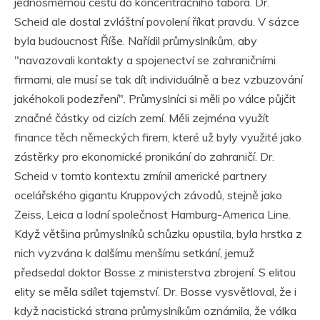
jednosměrnou cestu do koncentračního tábora. Dr.
Scheid ale dostal zvláštní povolení říkat pravdu. V sázce
byla budoucnost Říše. Nařídil průmyslníkům, aby
"navazovali kontakty a spojenectví se zahraničními
firmami, ale musí se tak dít individuálně a bez vzbuzování
jakéhokoli podezření". Průmyslníci si měli po válce půjčit
značné částky od cizích zemí. Měli zejména využít
finance těch německých firem, které už byly využité jako
zástěrky pro ekonomické pronikání do zahraničí. Dr.
Scheid v tomto kontextu zmínil americké partnery
ocelářského gigantu Kruppových závodů, stejně jako
Zeiss, Leica a lodní společnost Hamburg-America Line.
Když většina průmyslníků schůzku opustila, byla hrstka z
nich vyzvána k dalšímu menšímu setkání, jemuž
předsedal doktor Bosse z ministerstva zbrojení. S elitou
elity se měla sdílet tajemství. Dr. Bosse vysvětloval, že i
když nacistická strana průmyslníkům oznámila, že válka