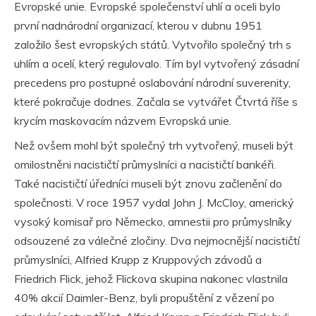
Evropské unie. Evropské společenství uhlí a oceli bylo
první nadnárodní organizací, kterou v dubnu 1951
založilo šest evropských států. Vytvořilo společný trh s
uhlím a ocelí, který regulovalo. Tím byl vytvořený zásadní
precedens pro postupné oslabování národní suverenity,
které pokračuje dodnes. Začala se vytvářet Čtvrtá říše s
krycím maskovacím názvem Evropská unie.
Než ovšem mohl být společný trh vytvořený, museli být
omilostněni nacističtí průmyslníci a nacističtí bankéři.
Také nacističtí úředníci museli být znovu začlenění do
společnosti. V roce 1957 vydal John J. McCloy, americký
vysoký komisař pro Německo, amnestii pro průmyslníky
odsouzené za válečné zločiny. Dva nejmocnější nacističtí
průmyslníci, Alfried Krupp z Kruppových závodů a
Friedrich Flick, jehož Flickova skupina nakonec vlastnila
40% akcií Daimler-Benz, byli propuštění z vězení po