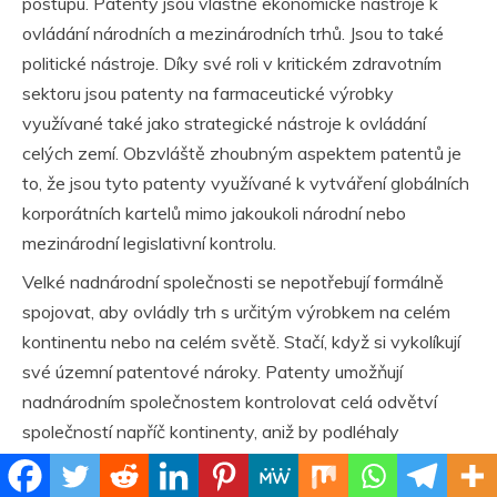
postupu. Patenty jsou vlastně ekonomické nástroje k
ovládání národních a mezinárodních trhů. Jsou to také
politické nástroje. Díky své roli v kritickém zdravotním
sektoru jsou patenty na farmaceutické výrobky
využívané také jako strategické nástroje k ovládání
celých zemí. Obzvláště zhoubným aspektem patentů je
to, že jsou tyto patenty využívané k vytváření globálních
korporátních kartelů mimo jakoukoli národní nebo
mezinárodní legislativní kontrolu.
Velké nadnárodní společnosti se nepotřebují formálně
spojovat, aby ovládly trh s určitým výrobkem na celém
kontinentu nebo na celém světě. Stačí, když si vykolíkují
své územní patentové nároky. Patenty umožňují
nadnárodním společnostem kontrolovat celá odvětví
společností napříč kontinenty, aniž by podléhaly
omezením, jako jsou státní hranice. V některých
průmyslových odvětvích jsou zisky ve výši bilionů dolarů