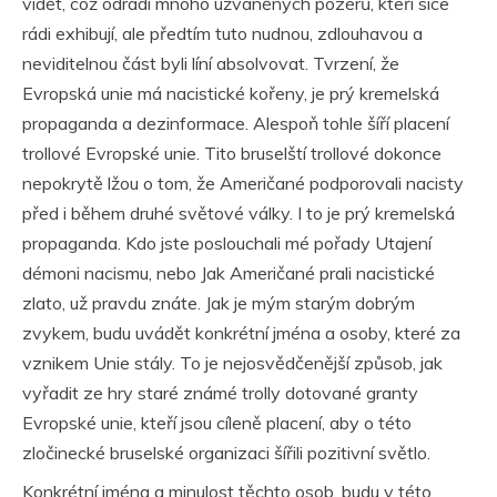
vidět, což odradí mnoho užvaněných pozérů, kteří sice
rádi exhibují, ale předtím tuto nudnou, zdlouhavou a
neviditelnou část byli líní absolvovat. Tvrzení, že
Evropská unie má nacistické kořeny, je prý kremelská
propaganda a dezinformace. Alespoň tohle šíří placení
trollové Evropské unie. Tito bruselští trollové dokonce
nepokrytě lžou o tom, že Američané podporovali nacisty
před i během druhé světové války. I to je prý kremelská
propaganda. Kdo jste poslouchali mé pořady Utajení
démoni nacismu, nebo Jak Američané prali nacistické
zlato, už pravdu znáte. Jak je mým starým dobrým
zvykem, budu uvádět konkrétní jména a osoby, které za
vznikem Unie stály. To je nejosvědčenější způsob, jak
vyřadit ze hry staré známé trolly dotované granty
Evropské unie, kteří jsou cíleně placení, aby o této
zločinecké bruselské organizaci šířili pozitivní světlo.
Konkrétní jména a minulost těchto osob, budu v této