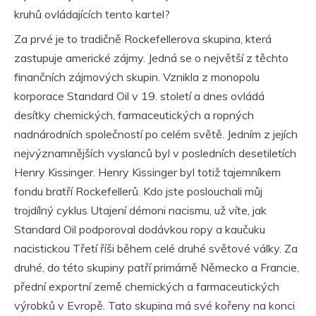
kruhů ovládajících tento kartel?
Za prvé je to tradičně Rockefellerova skupina, která
zastupuje americké zájmy. Jedná se o největší z těchto
finančních zájmových skupin. Vznikla z monopolu
korporace Standard Oil v 19. století a dnes ovládá
desítky chemických, farmaceutických a ropných
nadnárodních společností po celém světě. Jedním z jejích
nejvýznamnějších vyslanců byl v posledních desetiletích
Henry Kissinger. Henry Kissinger byl totiž tajemníkem
fondu bratří Rockefellerů. Kdo jste poslouchali můj
trojdílný cyklus Utajení démoni nacismu, už víte, jak
Standard Oil podporoval dodávkou ropy a kaučuku
nacistickou Třetí říši během celé druhé světové války. Za
druhé, do této skupiny patří primárně Německo a Francie,
přední exportní země chemických a farmaceutických
výrobků v Evropě. Tato skupina má své kořeny na konci