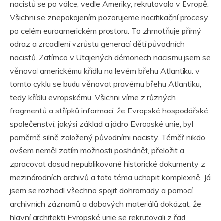
nacistů se po válce, vedle Ameriky, rekrutovalo v Evropě.
Všichni se znepokojením pozorujeme nacifikační procesy
po celém euroamerickém prostoru. To zhmotňuje přímý
odraz a zrcadlení vzrůstu generací dětí původních
nacistů. Zatímco v Utajených démonech nacismu jsem se
věnoval americkému křídlu na levém břehu Atlantiku, v
tomto cyklu se budu věnovat pravému břehu Atlantiku,
tedy křídlu evropskému. Všichni víme z různých
fragmentů a střípků informací, že Evropské hospodářské
společenství, jakýsi základ a jádro Evropské unie, byl
poměrně silně založený původními nacisty. Téměř nikdo
ovšem neměl zatím možnosti poshánět, přeložit a
zpracovat dosud nepublikované historické dokumenty z
mezinárodních archivů a toto téma uchopit komplexně. Já
jsem se rozhodl všechno spojit dohromady a pomocí
archivních záznamů a dobových materiálů dokázat, že
hlavní architekti Evropské unie se rekrutovali z řad