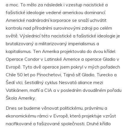
a moc. To mělo za následek i vzestup nacistické a
fašistické ideologie vedené americkou dominancí.
Americké nadnárodní korporace se snaží uchvátit
kontrolu nad přírodními surovinovými zdroji po celém
světě. Výslednicí této nacistické a fašistické ideologie je
brutalizovaný a militarizovaný imperialismus a
kapitalismus. Ten Amerika projektovala do dvou křídel.
Operace Condor v Latinské Americe a operace Gladio v
Evropě. Tyto dvě operace jsem pokryl v mých pořadech
Chile 50 let po Pinochetovi, Tajná síť Gladio, Turecko a
Šedí vlci, šestidílný cyklus Nesvatá aliance mezi
Vatikánem, mafií a CIA a v posledním dvoudílném pořadu
Škola Ameriky.
Dnes se budeme věnovat politickému, právnímu a
ekonomickému rámci v Evropě, která projektuje vzrůst
nacifikované a fašizované společnosti. Druhé křídlo