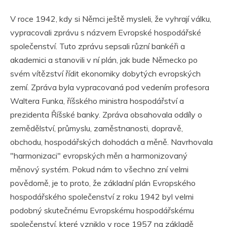
V roce 1942, kdy si Němci ještě mysleli, že vyhrají válku,
vypracovali zprávu s názvem Evropské hospodářské
společenství. Tuto zprávu sepsali různí bankéři a
akademici a stanovili v ní plán, jak bude Německo po
svém vítězství řídit ekonomiky dobytých evropských
zemí. Zpráva byla vypracovaná pod vedením profesora
Waltera Funka, říšského ministra hospodářství a
prezidenta Říšské banky. Zpráva obsahovala oddíly o
zemědělství, průmyslu, zaměstnanosti, dopravě,
obchodu, hospodářských dohodách a měně. Navrhovala
"harmonizaci" evropských měn a harmonizovaný
měnový systém. Pokud nám to všechno zní velmi
povědomě, je to proto, že základní plán Evropského
hospodářského společenství z roku 1942 byl velmi
podobný skutečnému Evropskému hospodářskému
společenství, které vzniklo v roce 1957 na základě