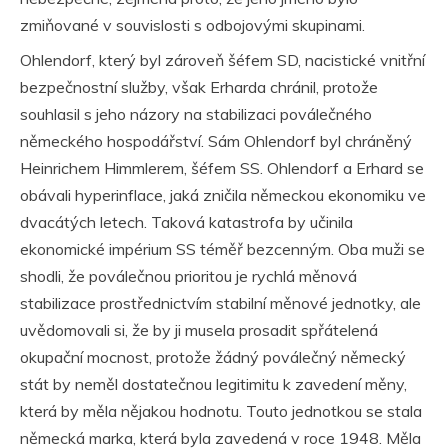
zmiňované v souvislosti s odbojovými skupinami.
Ohlendorf, který byl zároveň šéfem SD, nacistické vnitřní
bezpečnostní služby, však Erharda chránil, protože
souhlasil s jeho názory na stabilizaci poválečného
německého hospodářství. Sám Ohlendorf byl chráněný
Heinrichem Himmlerem, šéfem SS. Ohlendorf a Erhard se
obávali hyperinflace, jaká zničila německou ekonomiku ve
dvacátých letech. Taková katastrofa by učinila
ekonomické impérium SS téměř bezcenným. Oba muži se
shodli, že poválečnou prioritou je rychlá měnová
stabilizace prostřednictvím stabilní měnové jednotky, ale
uvědomovali si, že by ji musela prosadit spřátelená
okupační mocnost, protože žádný poválečný německý
stát by neměl dostatečnou legitimitu k zavedení měny,
která by měla nějakou hodnotu. Touto jednotkou se stala
německá marka, která byla zavedená v roce 1948. Měla