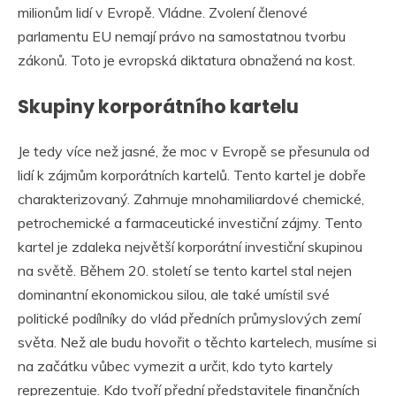
milionům lidí v Evropě. Vládne. Zvolení členové
parlamentu EU nemají právo na samostatnou tvorbu
zákonů. Toto je evropská diktatura obnažená na kost.
Skupiny korporátního kartelu
Je tedy více než jasné, že moc v Evropě se přesunula od
lidí k zájmům korporátních kartelů. Tento kartel je dobře
charakterizovaný. Zahrnuje mnohamiliardové chemické,
petrochemické a farmaceutické investiční zájmy. Tento
kartel je zdaleka největší korporátní investiční skupinou
na světě. Během 20. století se tento kartel stal nejen
dominantní ekonomickou silou, ale také umístil své
politické podílníky do vlád předních průmyslových zemí
světa. Než ale budu hovořit o těchto kartelech, musíme si
na začátku vůbec vymezit a určit, kdo tyto kartely
reprezentuje. Kdo tvoří přední představitele finančních