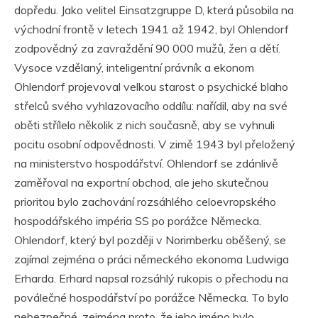
dopředu. Jako velitel Einsatzgruppe D, která působila na
východní frontě v letech 1941 až 1942, byl Ohlendorf
zodpovědný za zavraždění 90 000 mužů, žen a dětí.
Vysoce vzdělaný, inteligentní právník a ekonom
Ohlendorf projevoval velkou starost o psychické blaho
střelců svého vyhlazovacího oddílu: nařídil, aby na své
oběti střílelo několik z nich současně, aby se vyhnuli
pocitu osobní odpovědnosti. V zimě 1943 byl přeložený
na ministerstvo hospodářství. Ohlendorf se zdánlivě
zaměřoval na exportní obchod, ale jeho skutečnou
prioritou bylo zachování rozsáhlého celoevropského
hospodářského impéria SS po porážce Německa.
Ohlendorf, který byl později v Norimberku oběšený, se
zajímal zejména o práci německého ekonoma Ludwiga
Erharda. Erhard napsal rozsáhlý rukopis o přechodu na
poválečné hospodářství po porážce Německa. To bylo
nebezpečné, zejména proto, že jeho jméno bylo