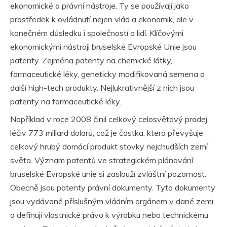
ekonomické a právní nástroje. Ty se používají jako
prostředek k ovládnutí nejen vlád a ekonomik, ale v
konečném důsledku i společností a lidí. Klíčovými
ekonomickými nástroji bruselské Evropské Unie jsou
patenty. Zejména patenty na chemické látky,
farmaceutické léky, geneticky modifikovaná semena a
další high-tech produkty. Nejlukrativnější z nich jsou
patenty na farmaceutické léky.
Například v roce 2008 činil celkový celosvětový prodej
léčiv 773 miliard dolarů, což je částka, která převyšuje
celkový hrubý domácí produkt stovky nejchudších zemí
světa. Význam patentů ve strategickém plánování
bruselské Evropské unie si zaslouží zvláštní pozornost.
Obecně jsou patenty právní dokumenty. Tyto dokumenty
jsou vydávané příslušným vládním orgánem v dané zemi,
a definují vlastnické právo k výrobku nebo technickému