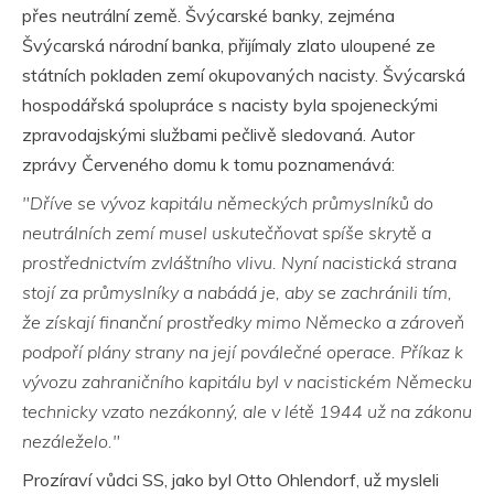
přes neutrální země. Švýcarské banky, zejména
Švýcarská národní banka, přijímaly zlato uloupené ze
státních pokladen zemí okupovaných nacisty. Švýcarská
hospodářská spolupráce s nacisty byla spojeneckými
zpravodajskými službami pečlivě sledovaná. Autor
zprávy Červeného domu k tomu poznamenává:
"Dříve se vývoz kapitálu německých průmyslníků do
neutrálních zemí musel uskutečňovat spíše skrytě a
prostřednictvím zvláštního vlivu. Nyní nacistická strana
stojí za průmyslníky a nabádá je, aby se zachránili tím,
že získají finanční prostředky mimo Německo a zároveň
podpoří plány strany na její poválečné operace. Příkaz k
vývozu zahraničního kapitálu byl v nacistickém Německu
technicky vzato nezákonný, ale v létě 1944 už na zákonu
nezáleželo."
Prozíraví vůdci SS, jako byl Otto Ohlendorf, už mysleli