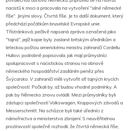
poválečnou obnovu Německa, připravila se na návrat
nacistů k moci a pracovala na vytvoření "silné německé
říše". Jinými slovy, Čtvrtá říše. Je to další dokument, který
předchází počátkům bruselské Evropské unie.
Třístránková, pečlivě napsaná zpráva označená jako
"tajná", jejíž kopie byly zaslané britským úředníkům a
leteckou poštou americkému ministru zahraničí Cordellu
Hullovi, podrobně popisovala, jak mají průmyslníci
spolupracovat s nacistickou stranou na obnově
německého hospodářství zasíláním peněz přes
Švýcarsko. V zahraničí měli vytvořit síť tajných krycích
společností. Počkali by, až budou vhodné podmínky. A
pak by Německo znovu ovládli. Mezi průmyslníky byli
zástupci společností Volkswagen, Kruppových závodů a
Messerschmitt. Na schůzce byli také úředníci z
námořnictva a ministerstva zbrojení. S neuvěřitelnou
prozíravostí společně rozhodli, že čtvrtá německá říše,