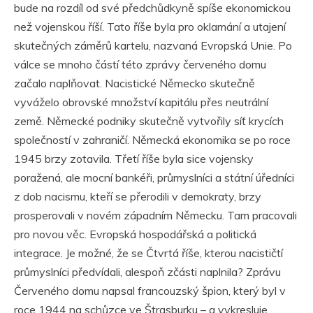
bude na rozdíl od své předchůdkyně spíše ekonomickou
než vojenskou říší. Tato říše byla pro oklamání a utajení
skutečných záměrů kartelu, nazvaná Evropská Unie. Po
válce se mnoho částí této zprávy červeného domu
začalo naplňovat. Nacistické Německo skutečně
vyváželo obrovské množství kapitálu přes neutrální
země. Německé podniky skutečně vytvořily síť krycích
společností v zahraničí. Německá ekonomika se po roce
1945 brzy zotavila. Třetí říše byla sice vojensky
poražená, ale mocní bankéři, průmyslníci a státní úředníci
z dob nacismu, kteří se přerodili v demokraty, brzy
prosperovali v novém západním Německu. Tam pracovali
pro novou věc. Evropská hospodářská a politická
integrace. Je možné, že se Čtvrtá říše, kterou nacističtí
průmyslníci předvídali, alespoň zčásti naplnila? Zprávu
Červeného domu napsal francouzský špion, který byl v
roce 1944 na schůzce ve Štrasburku – a vykresluje