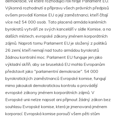
demokracie, ve které rozhodující roli hraje Parlament EU.
Výkonná rozhodnutí a přípravu všech právních předpisů
ovšem provádí Komise EU a její zaměstnanci, kteří čítají
více než 54 000 osob. Tato placená armáda kariérních
byrokratů vytváří ze svých kanceláří v sídle Komise, a na
dalších místech, evropské zákony jménem korporátních
zájmů. Naproti tomu Parlament EU je složený z politiků
26 zemí, kteří nemají nad touto armádou byrokratů
žádnou kontrolní moc. Parlament EU funguje jen jako
výkladní skříň, aby se bruselská EU mohla Evropanům
představit jako "parlamentní demokracie". 54 000
byrokratických zaměstnanců Evropské komise, fungují
mimo jakoukoli demokratickou kontrolu a provádějí
evropské zákony jménem korporátních zájmů. V
Evropské unii nelze napsat ani přijmout žádný zákon bez
souhlasu Evropské komise, která je jmenovaná jménem
korporací. Evropská komise poroučí všem pěti stům