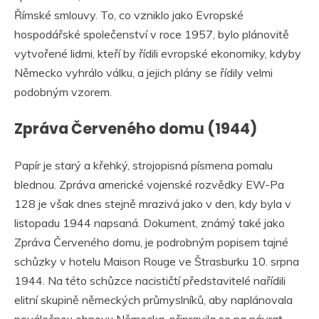
Římské smlouvy. To, co vzniklo jako Evropské
hospodářské společenství v roce 1957, bylo plánovitě
vytvořené lidmi, kteří by řídili evropské ekonomiky, kdyby
Německo vyhrálo válku, a jejich plány se řídily velmi
podobným vzorem.
Zpráva Červeného domu (1944)
Papír je starý a křehký, strojopisná písmena pomalu
blednou. Zpráva americké vojenské rozvědky EW-Pa
128 je však dnes stejně mrazivá jako v den, kdy byla v
listopadu 1944 napsaná. Dokument, známý také jako
Zpráva Červeného domu, je podrobným popisem tajné
schůzky v hotelu Maison Rouge ve Štrasburku 10. srpna
1944. Na této schůzce nacističtí představitelé nařídili
elitní skupině německých průmyslníků, aby naplánovala