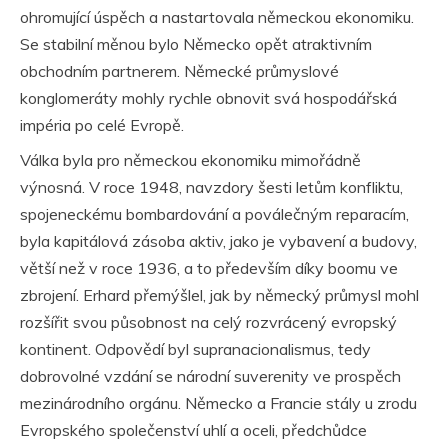
ohromující úspěch a nastartovala německou ekonomiku.
Se stabilní měnou bylo Německo opět atraktivním
obchodním partnerem. Německé průmyslové
konglomeráty mohly rychle obnovit svá hospodářská
impéria po celé Evropě.
Válka byla pro německou ekonomiku mimořádně
výnosná. V roce 1948, navzdory šesti letům konfliktu,
spojeneckému bombardování a poválečným reparacím,
byla kapitálová zásoba aktiv, jako je vybavení a budovy,
větší než v roce 1936, a to především díky boomu ve
zbrojení. Erhard přemýšlel, jak by německý průmysl mohl
rozšířit svou působnost na celý rozvrácený evropský
kontinent. Odpovědí byl supranacionalismus, tedy
dobrovolné vzdání se národní suverenity ve prospěch
mezinárodního orgánu. Německo a Francie stály u zrodu
Evropského společenství uhlí a oceli, předchůdce