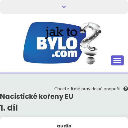
Skip
to
content
Kdo neví, jak to bylo, neovlivní, jak to bude.
HISTORIE V
SOUVISLOSTECH
Chcete-li mě pravidelně podpořit...
Nacistické kořeny EU
1. díl
audio