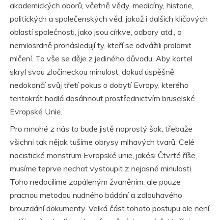
akademických oborů, včetně vědy, medicíny, historie,
politických a společenských věd, jakož i dalších klíčových
oblastí společnosti, jako jsou církve, odbory atd., a
nemilosrdně pronásledují ty, kteří se odvážili prolomit
mlčení. To vše se děje z jediného důvodu. Aby kartel
skryl svou zločineckou minulost, dokud úspěšně
nedokončí svůj třetí pokus o dobytí Evropy, kterého
tentokrát hodlá dosáhnout prostřednictvím bruselské
Evropské Unie.
Pro mnohé z nás to bude jistě naprostý šok, třebaže
všichni tak nějak tušíme obrysy mlhavých tvarů. Celé
nacistické monstrum Evropské unie, jakési Čtvrté říše,
musíme teprve nechat vystoupit z nejasné minulosti.
Toho nedocílíme zapáleným žvaněním, ale pouze
pracnou metodou nudného bádání a zdlouhavého
brouzdání dokumenty. Velká část tohoto postupu ale není