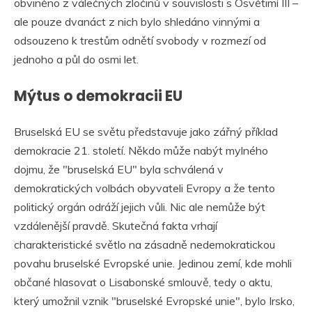
obviněno z válečných zločinů v souvislosti s Osvětimí III –
ale pouze dvanáct z nich bylo shledáno vinnými a
odsouzeno k trestům odnětí svobody v rozmezí od
jednoho a půl do osmi let.
Mýtus o demokracii EU
Bruselská EU se světu představuje jako zářný příklad
demokracie 21. století. Někdo může nabýt mylného
dojmu, že "bruselská EU" byla schválená v
demokratických volbách obyvateli Evropy a že tento
politický orgán odráží jejich vůli. Nic ale nemůže být
vzdálenější pravdě. Skutečná fakta vrhají
charakteristické světlo na zásadně nedemokratickou
povahu bruselské Evropské unie. Jedinou zemí, kde mohli
občané hlasovat o Lisabonské smlouvě, tedy o aktu,
který umožnil vznik "bruselské Evropské unie", bylo Irsko,