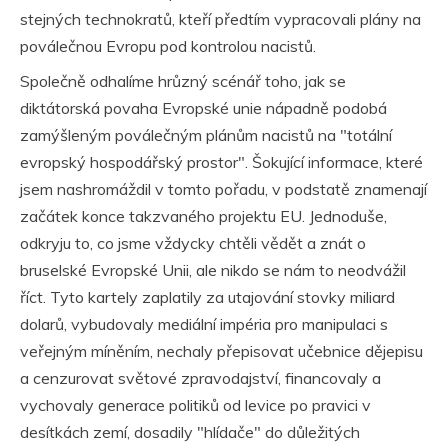
stejných technokratů, kteří předtím vypracovali plány na
poválečnou Evropu pod kontrolou nacistů.
Společně odhalíme hrůzný scénář toho, jak se
diktátorská povaha Evropské unie nápadně podobá
zamýšleným poválečným plánům nacistů na "totální
evropský hospodářský prostor". Šokující informace, které
jsem nashromáždil v tomto pořadu, v podstatě znamenají
začátek konce takzvaného projektu EU. Jednoduše,
odkryju to, co jsme vždycky chtěli vědět a znát o
bruselské Evropské Unii, ale nikdo se nám to neodvážil
říct. Tyto kartely zaplatily za utajování stovky miliard
dolarů, vybudovaly mediální impéria pro manipulaci s
veřejným míněním, nechaly přepisovat učebnice dějepisu
a cenzurovat světové zpravodajství, financovaly a
vychovaly generace politiků od levice po pravici v
desítkách zemí, dosadily "hlídače" do důležitých