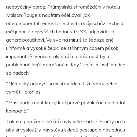
neobyčejný obraz. Průmyslníci shromáždění v hotelu
Maison Rouge s napětím očekávali, jak
obergruppenführer SS Dr. Scheid zahájí schůzi. Scheid
měl jednu z nejvyšších hodností v SS, odpovídající
generálporučíkovi. Ve své na míru šité šedozelené
uniformě a vysoké čepici se stříbrným copem působil
impozantně. Venku stály stráže a místnost byla
prohledaná kvůli mikrofonům. Když začal mluvit, prudce
se nadechl:
"Německý průmysl si musí uvědomit, že válku nelze
vyhrát," prohlásil.
"Musí podniknout kroky k přípravě poválečné obchodní
kampaně."
Takové poraženecké řeči byly velezrádné. Stačily na to,
aby si vysloužily návštěvu sklepů gestapa a následnou