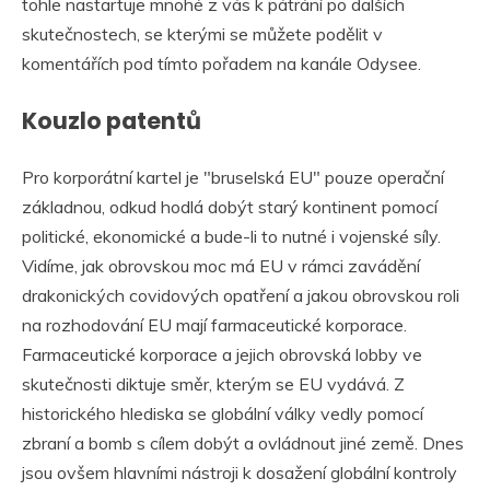
tohle nastartuje mnohé z vás k pátrání po dalších
skutečnostech, se kterými se můžete podělit v
komentářích pod tímto pořadem na kanále Odysee.
Kouzlo patentů
Pro korporátní kartel je "bruselská EU" pouze operační
základnou, odkud hodlá dobýt starý kontinent pomocí
politické, ekonomické a bude-li to nutné i vojenské síly.
Vidíme, jak obrovskou moc má EU v rámci zavádění
drakonických covidových opatření a jakou obrovskou roli
na rozhodování EU mají farmaceutické korporace.
Farmaceutické korporace a jejich obrovská lobby ve
skutečnosti diktuje směr, kterým se EU vydává. Z
historického hlediska se globální války vedly pomocí
zbraní a bomb s cílem dobýt a ovládnout jiné země. Dnes
jsou ovšem hlavními nástroji k dosažení globální kontroly