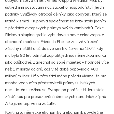
odpykání sotva tří let. Alfried Krupp a Friedrich Flick byli
ústředními postavami nacistického hospodářství. Jejich
podniky využívaly otrocké dělníky jako dobytek, který se
utahá k smrti. Kruppova společnost se brzy stala jedním
z předních evropských průmyslových kombinátů. Také
Flickova skupina rychle vybudovala nové celoevropské
obchodní impérium. Friedrich Flick se za své válečné
zásluhy neštítil a až do své smrti v červenci 1972, kdy
mu bylo 90 let, odmítal zaplatit jedinou německou marku
jako odškodné. Zanechal po sobě majetek v hodnotě více
než 1 miliardy dolarů, což v té době odpovídalo 400
milionům liber. Už v této fázi mého pořadu vidíme, že pro
mnoho vedoucích představitelů průmyslu blízkých
nacistickému režimu se Evropa po porážce Hitlera stala
zástěrkou pro prosazování německých národních zájmů.
A to jsme teprve na začátku.
Kontinuita německé ekonomiky a ekonomik poválečné